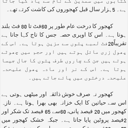
کتابوں میں سمدین کے نام سے یاد کیا جاتا
ہے۔ 5ہزار سال قبل کھجوروں کی کاشت کرتے تھے۔
کھجور کا درخت عام طور پر 60فٹ تا 80 فٹ بلند
ہوتا ہے۔ اس کا اوپری حصہ جس کا تاج کہا جاتا ہے
تقریباً20فٹ لمبے پتوں سے مزین ہوتا ہے۔ اس کے
پھول زری مائل ہوتے ہیں اور حجم میں چھوٹے
ہوتے ہیں جن کے چاروں طرف پتوں کا جال جیسا
ہوتا ہے۔ اس کے نر اور مادہ پھول علیحدہ
علیحدہ درختوں میں پائے جاتے ہیں۔
کھجور نہ صرف خوش ذائقہ اور میٹھی ہوتی ہے
اس سے حیاتین کا ایک خزانہ بھی بھرا ہوتا ہے۔ تازہ
کھجور میں 20 فیصد پانی، 60سے 65 فیصد تک شکر اور
2فیصد پروٹین پایا جاتا ہے۔ جبکہ خشک کھجور میں