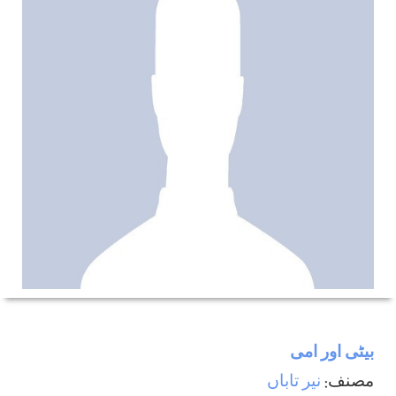
بيٹی اور امی
مصنف:
نير تاباں