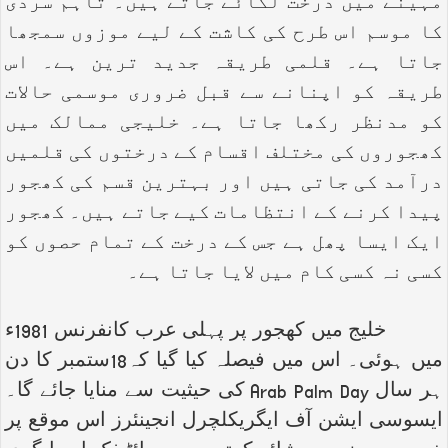
مہینے میں درخت لگائے جاتے ہیں۔ تاہم سردی
کا موسم اس طرح کی کاشت کے لیے موزوں سمجھا
جاتا ہے۔ قلمی طریقہ جدید ترین ہے۔ اس
طریقہ کو اپنانے سے قبل ضروری موسمی حالات
کو مدنظر رکھا جاتا ہے۔ خلیجی ممالک میں
کھجوروں کی مختلف اقسام کے درختوں کی قلمیں
درآمد کی جاتی ہیں اور بہترین قسم کی کھجور
پیدا کرنے کے انتظامات کیے جاتے ہیں۔ کھجور
ایک ایسا پھل ہے جس کے درخت کے تمام حصوں کو
کسی نہ کسی کام میں لایا جاتا ہے۔
خلیج میں کھجور پر پہلی عرب کانفرنس 1981ء
میں ہوئی۔ اس میں فیصلہ کیا گیا کہ18ستمبر کا دن
ہر سال
Arab Palm Day
کی حیثیت سے منایا جائے گا۔
ایسوسی ایشن آف ایگریکلچرل انجینئرز اس موقع پر