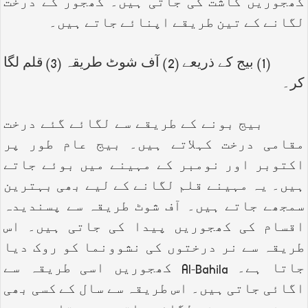
کھجوریں کاشت کی جاتی ہیں۔ کھجور کے درخت
لگانے کے تین طریقے اپنائے جاتے ہیں۔
(1) بیج کے ذریعے (2) آف شوٹ طریقہ (3) قلم لگا
کر۔
بیج بونے کے طریقے سے لگائے گئے درخت
مقامی درخت کہلاتے ہیں۔ بیج عام طور پر
اکتوبر اور نومبر کے مہینے میں بوئے جاتے
ہیں۔ یہ مہینے قلم لگانے کے لیے بھی بہترین
سمجھے جاتے ہیں۔ آف شوٹ طریقہ سے پسندیدہ
اقسام کی کھجوریں پیدا کی جاتی ہیں۔ اس
طریقہ سے نر درختوں کی نشوونما کو روک دیا
جاتا ہے۔
Al-Bahila
کھجوریں اسی طریقہ سے
اگائی جاتی ہیں۔ اس طریقہ سے سال کے کسی بھی