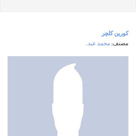
كورين كلچر
مصنف:
محمد عبدہ