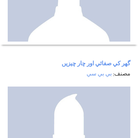
گھر كي صفائي اور چار چيزيں
مصنف:
بي بي سي