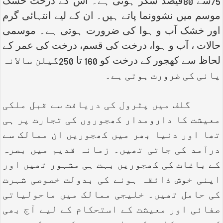
75سے 80فیصد شکر ہوتی ہے۔ اس کے درخت خشک
موسم میں نشوونما پاتے ہیں۔ ان کے لیے انتہائی گرم
اور خشک آب و ہوا کی ضرورت ہوتی ہے۔ موسمی
حالات ، آب و ہوا، درخت کی قسم، درخت کی عمر کے
لحاظ سے کھجور کے درخت کو 160 تا 250گیلن سالانہ
پانی کی ضرورت ہوتی ہے۔
گلف میں پٹرول کی دریافت سے قبل ملکی
معیشت کا دارومدار کھجوروں کی تجارت پر ہی
تھا اور دنیا بھر میں کھجوریں ان ممالک سے
درآمد کی جاتی تھیں۔ زمانہ قدیم میں بصرہ
کے باغات کی کھجوریں بہت ہی مشہور تھیں اور
اپنی خوش ذائقہ ہونے کی بدولت خصوصی شہرت
کی حامل تھیں۔ خلیجی ممالک میں ماحولیاتی
صفائی اور معیشت کے استحکام کے لیے آج بھی