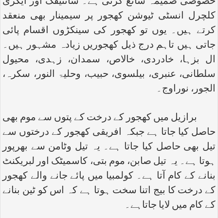
خصوصی ضمیمہ شائع کرتی ہے۔ سائٹیفک اور ایگری
کلچرل انسٹی ٹیوشن کھجور پر سیمینار بھی منعقد
کرتے ہیں۔ یوں تو کھجور کی سینکڑوں اقسام پائی
جاتی ہیں تاہم درج ذیل کھجوریں زیادہ مشہور ہیں۔
ال بزہا، خادردی، خالاص، سمدان، زہدی، محیول
سلطانی، عنبری، بیلسوی، حبیب، وحلیۃ النور، سکرہ،
الجور، نوراوج۔
برازیل میں کھجور کے درخت کے پتوں سے موم بھی
حاصل کیا جاتا ہے جبکہ افریقی کھجور کے درختوں سے
تیل بھی حاصل کیا جاتا ہے۔ یہ تیل وٹامن سے بھرپور
ہوتا ہے۔ یہ تیل صابن، موم بتی، کاسمیٹک اور لبریکنٹ
بنانے کے کام آتا ہے۔ کولمبیا میں پائے جانے والے کھجور
کے درخت کا بیج اتنا سخت ہوتا ہے کہ اس کو ٹین بنانے
کے کام میں لایا جاتاہے۔