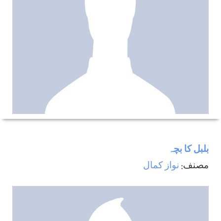
بلبل كا بچہ
مصنف:
نواز كمال