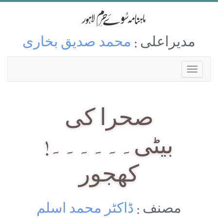
مدیراعلی :
محمد صدیق بخاری
صحرا کی
بیٹی۔۔۔۔۔۔!
کھجور
مصنف :
ڈاکٹر محمد اسلم