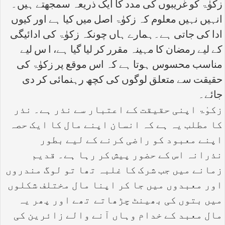
زکوٰۃ کو غریبوں کی مدد کا ایک ذریعہ سمجھتے ہیں۔
انہیں نہیں معلوم کہ زکوٰۃ اصل میں کیا ہے اور کیوں
ادا کی جاتی ہے۔ہمارے ہاں چونکہ زکوٰۃ کی ادائیگی
کے لیے رمضان کا مہینہ مقرر کر لیا گیا ہے، ا س لیے
مناسب محسوس ہوتا ہے کہ اس موقع پر زکوٰۃ کی
حقیقت سے متعلق لوگوں کی کچھ رہنمائی کر دی
جائے۔
زکوٰۃ اپنی حقیقت کے اعتبار سے نذر ہے۔ نذر
کا مطلب یہ ہے کہ انسان اپنے مال کا ایک حصہ
اپنے معبود کو راضی کرنے کے لیے بطور
نذرانہ اس کے حضور پیش کر رہا ہے۔ قدیم
زمانے میں جب شرک کا غلبہ تھا تو لوگ مندروں
اور معبدوں میں جا کر اپنا مال مختلف شکلوں
میں بتوں کی بھینٹ چڑھاتے تھے اور پھر یہ
مال معبد کے خدام وہاں آنے والے زائرین کی