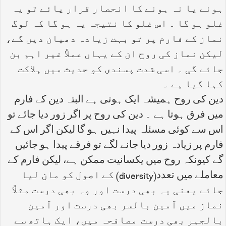
ہونے یا نہ ہونے کا انحصار قرار پائے تو یہ
غلو ہو گا ۔ اس غلو کا نتیجہ یہ ہو گا کہ لوگ
نماز کے فارم پر تو بہت زیادہ دھیان دیں گے،
لیکن نماز کی روح ان کے یہاں عملاً غیر اہم بن
جائے گی ۔ اسی شدت پسندی کو حدیث میں ہلاکت
کہا گیا ہے ۔
دین کی روح ہمیشہ ایک ہوتی ہے البتہ دین کے فارم
میں فرق ہوتا ہے ۔ دین کی روح پر اگر زور دیا جائے تو
اس سے کوئی مسئلہ پیدا نہیں ہو گا لیکن اگر اس کے
فارم پر زیادہ زور دیا جانے لگے تو فرقے پیدا ہو جائیں
گے کیونکہ روح میں یکسانیت ممکن ہے، لیکن فارم کے
معاملے میں تعدد(diversity) کے اصول کو مان لیا
جائے یعنی یہ بھی درست اور وہ بھی درست مثلاً
نماز میں آمین بالسر بھی درست اور آمین
بالجہر بھی درست مصافحہ میں، ایک ہاتھ سے