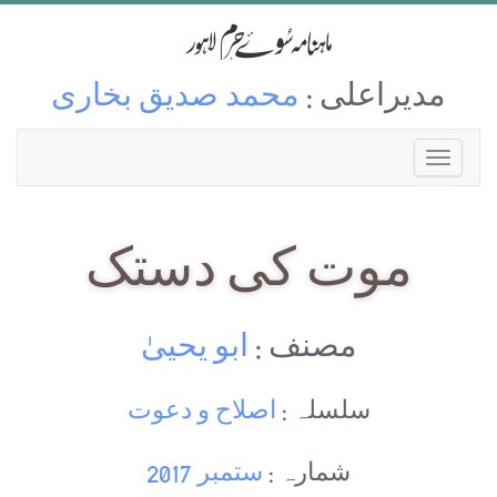
مدیراعلی :
محمد صدیق بخاری
موت کی دستک
مصنف :
ابو یحییٰ
سلسلہ :
اصلاح و دعوت
شمارہ :
ستمبر 2017