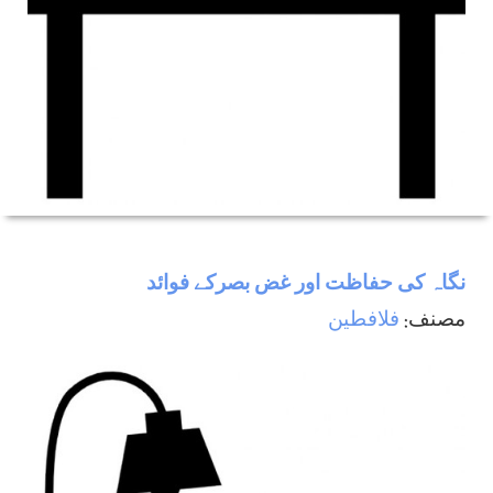
نگاہ كی حفاظت اور غض بصركے فوائد
مصنف:
فلافطين