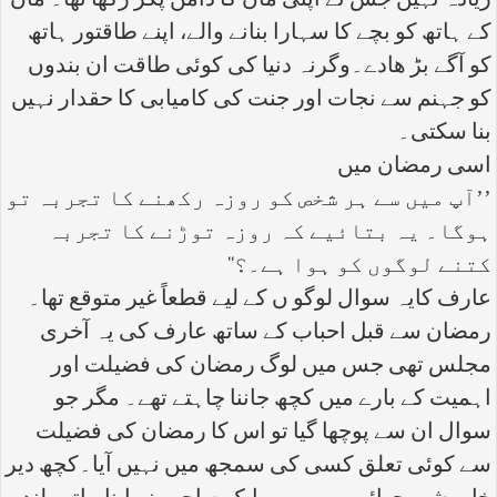
زیادہ نہیں جس نے اپنی ماں کا دامن پکڑ رکھا تھا۔ ماں
کے ہاتھ کو بچے کا سہارا بنانے والے، اپنے طاقتور ہاتھ
کو آگے بڑ ھادے۔وگرنہ دنیا کی کوئی طاقت ان بندوں
کو جہنم سے نجات اور جنت کی کامیابی کا حقدار نہیں
بنا سکتی۔
اسی رمضان میں
’’آپ میں سے ہر شخص کو روزہ رکھنے کا تجربہ تو
ہوگا۔ یہ بتائیے کہ روزہ توڑنے کا تجربہ
کتنے لوگوں کو ہوا ہے۔؟‘‘
عارف کایہ سوال لوگو ں کے لیے قطعاً غیر متوقع تھا۔
رمضان سے قبل احباب کے ساتھ عارف کی یہ آخری
مجلس تھی جس میں لوگ رمضان کی فضیلت اور
اہمیت کے بارے میں کچھ جاننا چاہتے تھے۔ مگر جو
سوال ان سے پوچھا گیا تو اس کا رمضان کی فضیلت
سے کوئی تعلق کسی کی سمجھ میں نہیں آیا۔کچھ دیر