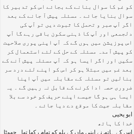
کو غم کا سوال بنانے کے بجائے اس کو تدبیر کا
سوال بنایا جائے ۔ مسئلہ پیش آ جانے کے بعد
اگر آپ صبر و تحمل کا ثبوت دیں تو آپ کی
دلجمعی اور آپ کا ذہنی سکون باقی رہے گا آپ
اس پوزیشن میں ہوں گے کہ آپ اپنی پوری صلاحیت
کو پیش آمدہ مسئلہ کے حل کے لئے استعمال کر
سکیں اور اگر ایسا ہو کہ آپ مسئلہ پیش آنے کے
بعد غم میں مبتلا ہو کر اس کو اپنے لئے درد سر
بنالیں تو مسئلہ کے مقابلہ میں آپ اپنا
ضروری حصہ ادا کرنے کے قابل نہ رہیں گے ۔ یہ
ایسا ہی ہو گا جیسے اپنے حریف کو خود سے بلا
مقابلہ جیت کا موقع دے دیا جائے ۔
ابو یحیی
خدا کا ہاتھ
اس کے ہاتھ نے اپنی ماں کے پلو کو تھام رکھا تھا۔ چھوٹا