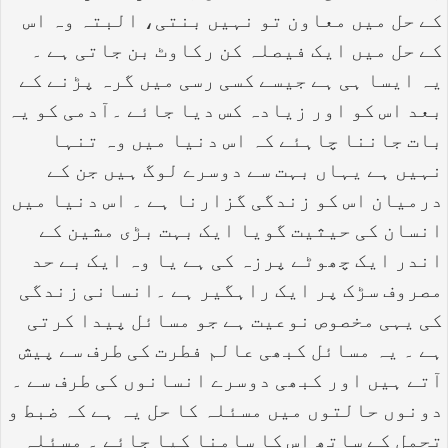
کے حل میں معاون تو نہیں بنتی، البتہ وہ اس
کے حل میں ایک فیصلہ کن رکاوٹ بن جاتی ہے ۔
یہ ایسا ہی ہے جیسے کسی رسی میں گرہ پڑنے کے
بعد اس کو اور زیادہ کس دیا جائے ۔آدمی کو یہ
بات جاننا چاہئے کہ اس دنیا میں وہ تنہا
نہیں ہے یہاں بہت سے دوسرے لوگ ہیں جن کے
درمیان اس کو زندگی گزارنا ہے ۔ اس دنیا میں
انسان کی حیثیت گویا ایک بہت بڑی مشین کے
اندر ایک چھوٹے پرزہ کی ہے یا وہ ایک بے حد
مصروف سڑک پر ایک راہگیر ہے ۔انسانی زندگی
کی یہی مخصوص نوعیت ہے جو مسائل پیدا کرتی
ہے ۔ یہ مسائل کبھی عالم فطرت کی طرف سے پیش
آتے ہیں اور کبھی دوسرے انسانوں کی طرف سے ۔
دونوں حالتوں میں مسئلہ کا حل یہ ہے کہ ضبط و
تحمل کے ساتھ اس کا سامنا کیا جائے ۔ مسئلہ