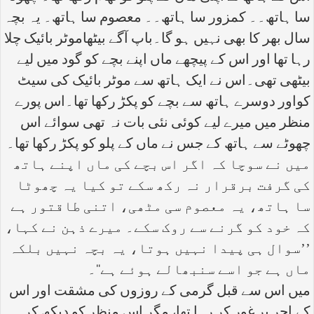
سا ہاتھ۔۔ کمزور سا ہاتھ۔۔ معصوم سا ہاتھ۔ یہ بچہ
سال بھر کا بھی نہیں ہو گا۔باپ آگے بیٹھاموٹر بائیک چلا
رہا تھا اور اس کے پیچھے ماں اپنے بچے کو گود میں لیے
بیٹھی تھی۔اس نے ایک ہاتھ سے موٹر بائیک کی سیٹ
کواور دوسرے ہاتھ سے بچے کو پکڑ رکھا تھا۔اس پورے
منظر میں میرے لیے کوئی نئی بات نہ تھی سوائے اس
چھوٹے سے ہاتھ کے جس نے ماں کے پلو کو پکڑ رکھا تھا۔
میں نے سوچا کہ اگر اس بچے کی ماں اپنے ہاتھ
کی گرفت برقرار نہ رکھ سکے تو کیا یہ چھوٹا
سا ہاتھ، یہ معصوم سی مٹھی، اتنی طاقتور ہے
کہ خود کو گرنے سے روک سکے۔ میرے ذہن نے کہا،
’’سوال ہی پیدا نہیں ہوتا، یہ بچہ نہیں بلکہ
ماں ہے جو اسے سنبھالے ہوئے ہے‘‘۔
میں اس سے قبل گرمی کے روزوں کی مشقت اور اس
کے اجر پر غور کر رہا تھا، مگر اس منظر کو دیکھ کر