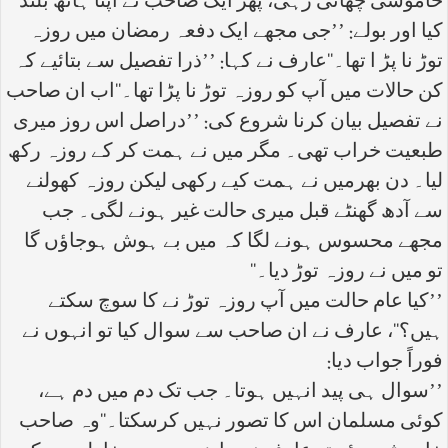
خاموشی چھائی رہی، پھر ایک صاحب نے اپنا ہاتھ بلند
کیا اور بولے: ’’جی مجھے ایک دفعہ رمضان میں روزہ
توڑ نا پڑ ا تھا۔‘‘عارف نے کہا: ’’ذرا تفصیل سے بتائیے کہ
کن حالات میں آپ کو روزہ توڑ نا پڑا تھا۔‘‘اب ان صاحب
نے تفصیل بیان کرنا شروع کی: ’’دراصل اس روز میری
طبعیت خراب تھی۔ مگر میں نے ہمت کر کے روزہ رکھ
لیا۔ دن بھرمیں نے ہمت کیے رکھی لیکن روزہ کھولنے
سے آدھ گھنٹے قبل میری حالت غیر ہونے لگی۔ جب
مجھے محسوس ہونے لگا کہ میں بے ہوش ہوجاؤں گا
تو میں نے روزہ توڑ دیا۔‘‘
’’کیا عام حالت میں آپ روزہ توڑ نے کا سوچ سکتے
ہیں؟‘‘، عارف نے ان صاحب سے سوال کیا تو انہوں نے
فوراً جواب دیا:
’’سوال ہی پید انہیں ہوتا۔ جب تک دم میں دم ہے،
کوئی مسلمان اس کا تصور نہیں کرسکتا۔‘‘وہ صاحب