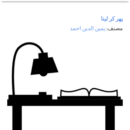
پھر كر لينا
مصنف:
يمين الدين احمد