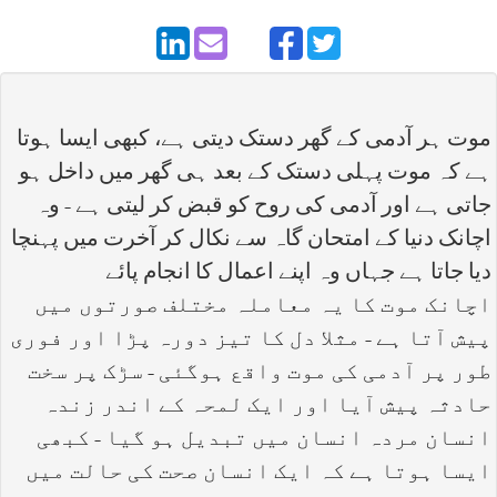
موت ہر آدمی کے گھر دستک دیتی ہے، کبھی ایسا ہوتا
ہے کہ موت پہلی دستک کے بعد ہی گھر میں داخل ہو
جاتی ہے اور آدمی کی روح کو قبض کر لیتی ہے - وہ
اچانک دنیا کے امتحان گاہ سے نکال کر آخرت میں پہنچا
دیا جاتا ہے جہاں وہ اپنے اعمال کا انجام پائے
اچانک موت کا یہ معاملہ مختلف صورتوں میں
پیش آتا ہے - مثلا دل کا تیز دورہ پڑا اور فوری
طور پر آدمی کی موت واقع ہوگئی - سڑک پر سخت
حادثہ پیش آیا اور ایک لمحہ کے اندر زندہ
انسان مردہ انسان میں تبدیل ہو گیا - کبھی
ایسا ہوتا ہے کہ ایک انسان صحت کی حالت میں