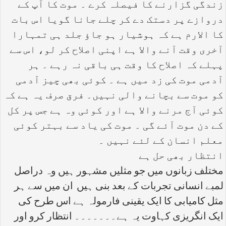
زندگی گزارنے کا فیصلہ کرے ۔ موت کا آپ کے
دروازے پر دستک دے کر چلے جانا گویا اس بات
کا الارم ہے کہ ہوشیار ہو جاؤ جلد ہی تمہارا
آخری وقت آنے والا ہے اپنی اصلاح کر لو، اس سے
پہلے کہ اصلاح کا وقت ہی باقی نہ رہے ۔ ہر
آدمی موت کی زد میں ہے ۔ کوئی بھی چیز آدمی
کو موت سے بچانے والی نہیں۔ فرق صرف یہ ہے کہ
کوئی آج مرنے والا ہے اور کوئی وہ ہے جس پر کل
کے دن موت آئے گی ۔ موت کی یاد سے بہتر کوئی
معلم انسان کے لئے نہیں ۔
انتظار بھی حل ہے
مختلف زبانوں میں جو مثلیں مشہور ہیں وہ دراصل
لمبے انسانی تجربات کے بعد بنی ہیں ان میں سے ہر
مثل کامیابی کا ایک یقینی فارمولہ ہے اس طرح کی
ایک انگریزی کہاوت یہ ہے۔۔۔۔۔۔۔ انتظار کرو اور