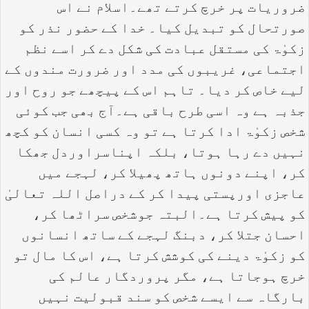
ضروریات پر خرچ کرتے تھے۔اسلام نے اس
صورتحال کو تبدیل کیا۔ خدا کے حضور نذر کو
زکوٰۃ کی مستقل عبادت کی شکل دے کر اسے نظم
اجتماعی، غریبوں کی مدد اور ضرورت مندوں کے
لیے خاص کر دیا۔ تاہم اس کے پیچھے جو روح اور
جذبہ ہے وہ اسی طرح باقی ہے۔آج بھی جب کوئی
شخص زکوٰۃ ادا کرتا ہے تو وہ کسی انسان کو کچھ
نہیں دے رہا ہوتا، بلکہ اپناسراوردل جھکا
کر، اپنے دونوں ہاتھ پھیلا کر، لہجے میں
عاجزی اورپستی پیدا کر کے دراصل اللہ تعالیٰ
کو پیش کرتا ہے۔البتہ جوشخص سراٹھا کر،
احسان جتلا کر، دبنگ لہجے کے ساتھ انسانوں
کو زکوٰۃ دینے کی کوشش کرتا ہے، اس کا مال تو
خرچ ہوجاتا ہے، مگر پروردگار عالم کی
بارگاہ سے ایسے شخص کو سند قبولیت نہیں