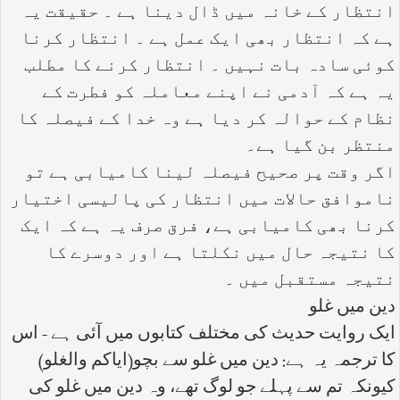
انتظار کے خانہ میں ڈال دینا ہے ۔ حقیقت یہ
ہے کہ انتظار بھی ایک عمل ہے ۔ انتظار کرنا
کوئی سادہ بات نہیں ۔ انتظار کرنے کا مطلب
یہ ہے کہ آدمی نے اپنے معاملہ کو فطرت کے
نظام کے حوالہ کر دیا ہے وہ خدا کے فیصلہ کا
منتظر بن گیا ہے۔
اگر وقت پر صحیح فیصلہ لینا کامیابی ہے تو
ناموافق حالات میں انتظار کی پالیسی اختیار
کرنا بھی کامیابی ہے، فرق صرف یہ ہے کہ ایک
کا نتیجہ حال میں نکلتا ہے اور دوسرے کا
نتیجہ مستقبل میں ۔
دین میں غلو
ایک روایت حدیث کی مختلف کتابوں میں آئی ہے - اس
کا ترجمہ یہ ہے: دین میں غلو سے بچو(ایاکم والغلو)
کیونکہ تم سے پہلے جو لوگ تھے، وہ دین میں غلو کی