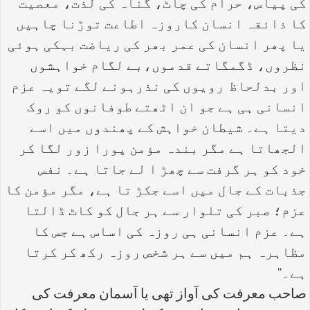
کی پیاس، حرام کی چاٹ، گناہ کی لذت، معصیت
کا ذائقہ انسان کاروزہ اطاعت توڑنا چاہیں
یا پھر انسان کی عمر بھر کی ریاضت بہکی ہوئی
نظروں، ڈگمگاتے قدموں،بے لگام خواہشوں
اور بدلحاظ رویوں کی نذرہونے لگے تویہ عزم
انسانی ہی ہے جو ان اٹھتے طوفانوں کو روک
دیتا ہے۔ شیطان خواہش کے پھندوں میں اسے
الجھاتا ہے مگر بندہ مؤمن پورا زور لگا کر
خود کو ہر گرفت سے چھڑ ا لے جاتا ہے۔ نفس
جذبات کے جال میں اسے جکڑ تا ہے، مگر مؤمن کا
عزم؛ صبر کی تلوار سے ہر جال کو کاٹ ڈالتا
ہے۔ عزم انسانی ہی روزہ کی اساس ہے جس کا
مظاہرہ ہم میں سے ہر شخص روزہ رکھ کر کرتا
ہے۔‘‘
صاحب معرفت کی آواز تھی یا آسمان معرفت کی