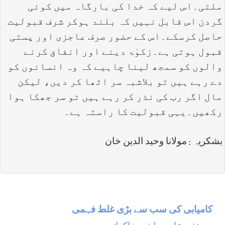
ملتی۔اس لیے کہ خدا کی بارگاہ میں کوئی
گردن اس قابل نہیں کہ بلند ہوکر شرف قبولیت
حاصل کرسکے۔اس کے حضور صرف عاجزی اور پستی
قبول ہوتی ہے۔زکوٰۃ دینے اور انفاق کرنے
والوں کو سمجھ لینا چاہیے کہ وہ انسانوں کو
دے رہے ہیں تو بلاشبہ سر اٹھا کر دیں، لیکن
مال اگر رب کی نذر کر رہے ہیں تو سر جھکا ہوا
رکھیں۔یہی قبولیت کا راستہ ہے۔
بشکریہ : مولانا وحید الدین خان
کامیابی کی سب سے بڑی غلط فہمی