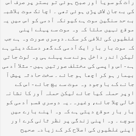
رات کو سویا اور صبح ہوئی تو بستر پر صرف اس
کی بے جان لاش پڑی ہوئی تھی ۔ اچانک موت بلاشبہ
بے حد سنگین موت ہے کیونکہ آدمی کو اس میں یہ
موقع نہیں ملتا کہ وہ موت سے پہلے اپنی
غلطیوں کی تلافی کر سکے۔دوسری صورت وہ ہے جب
کہ موت بار بار ایک آدمی کے گھر دستک دیتی ہے
لیکن اندر داخل ہونے سے پہلے ہی وہ لوٹ جاتی
ہے - اس واپسی کی مختلف صورتیں ہیں - مثلا آدمی
بیمار ہو کر اچھا ہو جائے ۔ سخت حادثہ پیش آ
جانے کے باوجود وہ موت سے بچ جائے - اس کے
اوپر حملہ کیا جائے لیکن حملہ آور کا نشانہ
خالی چلا جائے، وغیرہ۔یہ دوسری قسم آدمی کو
بار بار موقع دیتی ہے کہ وہ اپنے بارے میں
سوچے ۔ وہ اپنی زندگی پر نظر ثانی کرے اور
اپنی غلطیوں کی اصلاح کر کے زیادہ صحیح