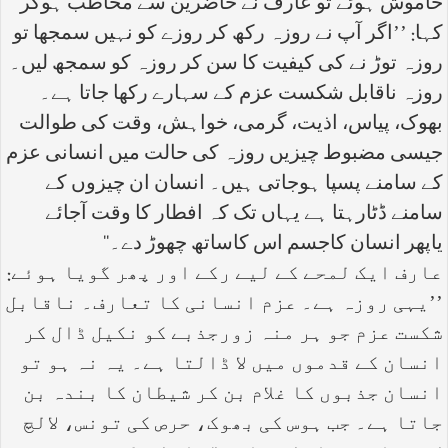
خاموش ہوئے تو عارف نے حاضرین سے مخاطب ہوکر
کہا: ’’اگر آپ نے روزہ رکھ کر روزے کو نہیں سمجھا تو
روزہ توڑ نے کی کیفیت کا سن کر روزہ کو سمجھ لیں۔
روزہ ناقابل شکست عزم کے سہارے رکھا جاتا ہے۔
بھوک، پیاس، اذیت، گرمی، خواہش، وقت کی طوالت
جیسی مضبوط چیزیں روزہ کی حالت میں انسانی عزم
کے سامنے پسپا ہوجاتی ہیں۔ انسان ان چیزوں کے
سامنے ڈٹارہتا ہے یہاں تک کہ افطار کا وقت آجائے
یاپھر انسان کاجسم اس کاساتھ چھوڑ دے۔‘‘
عارف ایک لمحے کے لیے رکے اور پھر گویا ہوئے:
’’یہی روزہ ہے۔ عزم انسانی کا تعارف۔ ناقابل
شکست عزم جو ہر منہ زورجذبے کو نکیل ڈال کر
انسان کے قدموں میں لا ڈالتا ہے۔ یہ نہ ہو تو
انسان جذبوں کا غلام بن کر شیطان کا بندہ بن
جاتا ہے۔ جب ہوس کی بھوک، حرص کی تونس، لالچ