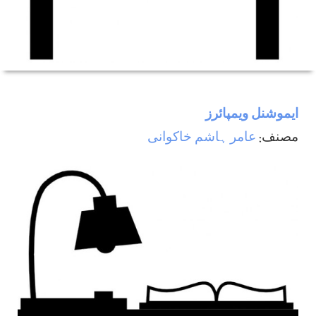
ایموشنل ویمپائرز
مصنف:
عامر ہاشم خاکوانی