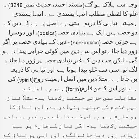
وجہ سے ہلاک ہو گئے(مسند احمد، حدیث نمبر 3248) ۔
غلو کا لفظی مطلب انتہا پسندی ہے ۔انتہا پسندی
ہمیشہ تباہی کا ذریعہ بنتی ہے اصل یہ ہے کہ دین کے
دو حصے ہیں ایک ہے بنیادی حصہ(basics)، اور دوسرا
ہے جزئی حصہ(non-basics) - دین کے بنیادی حصے پر اگر
زور دیا جائے تو اس سے دین میں کوئی خرابی پیدا نہ ہو
گی - لیکن جب دین کے غیر بنیادی حصہ پر زور دیا جانے
لگے تو اسی سے غلو پیدا ہوتا ہے، اور تباہی کا ذریعہ
بن جاتا ہے - مثلاً دین میں اصل اہمیت روح(spirit) کی
ہے، اور اس کا جو فارم(form) ہے، وہ اصل کے
مقابلے میں جزئی حیثیت رکھتا ہے - مثلاً نماز
میں خشوع کی حیثیت بنیادی ہے، اور نماز کا
جو فارم ہے، وہ اس کے مقابلے میں غیر بنیادی
حیثیت رکھتا ہے - اگر نماز کے فارم پر بہت
زیادہ زور دیا جانے لگے، اور اسی پر نماز کے