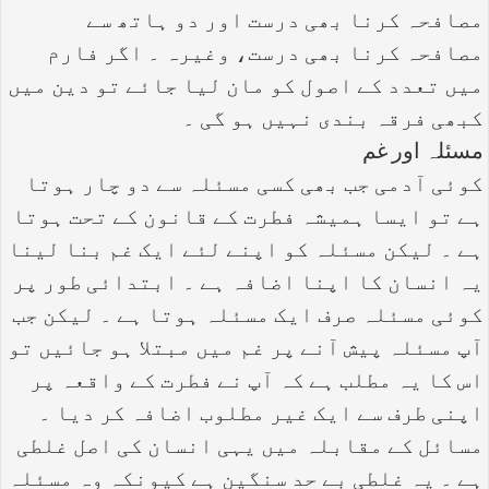
مصافحہ کرنا بھی درست اور دو ہاتھ سے
مصافحہ کرنا بھی درست، وغیرہ ۔ اگر فارم
میں تعدد کے اصول کو مان لیا جائے تو دین میں
کبھی فرقہ بندی نہیں ہو گی ۔
مسئلہ اور غم
کوئی آدمی جب بھی کسی مسئلہ سے دو چار ہوتا
ہے تو ایسا ہمیشہ فطرت کے قانون کے تحت ہوتا
ہے ۔ لیکن مسئلہ کو اپنے لئے ایک غم بنا لینا
یہ انسان کا اپنا اضافہ ہے ۔ ابتدائی طور پر
کوئی مسئلہ صرف ایک مسئلہ ہوتا ہے ۔ لیکن جب
آپ مسئلہ پیش آنے پر غم میں مبتلا ہو جائیں تو
اس کا یہ مطلب ہے کہ آپ نے فطرت کے واقعہ پر
اپنی طرف سے ایک غیر مطلوب اضافہ کر دیا ۔
مسائل کے مقابلہ میں یہی انسان کی اصل غلطی
ہے ۔ یہ غلطی بے حد سنگین ہے کیونکہ وہ مسئلہ