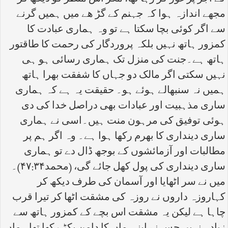
مجھے اندازہ ہوا کہ جہنم کے گڑ ھے میں ہمیں گرنے
سے اگر کوئی بچا سکتا ہے تو وہ ہماری عبادت کا
کمزور ہاتھ نہیں بلکہ پروردگار کی رحمت کا طاقتور
ہاتھ ہے۔جنت کی منزل تک ہماری رسائی ہو ہی
نہیں سکتی اگر مالک دو جہاں کا شفقت بھرا ہاتھ
ہمیں نہ سنبھالے ہوئے ہو۔ حقیقت یہ ہے کہ ہماری
ساری مذہبیت اور عبادات بھی دراصل خدا کی دی
ہوئی توفیق کی مرہون منت ہیں۔اسی نے ہماری
ساری دینداری کا بھرم رکھا ہوا ہے۔ وہ اگر ہم پر
مطالبات اور آزمائشوں کے بوجھ ڈال دے تو ہماری
ساری دینداری کی پول کھل جائے گی، (محمد۴۷:۳۴)۔
میں نے سر اٹھایا اور آسمان کی طرف دیکھ کر
کہاروزہ داروں نے روزہ کی مشقت اٹھا کر تیرا قرب
چاہا ہے لیکن یہ مشقت اس بچے کے کمزور ہاتھ سے