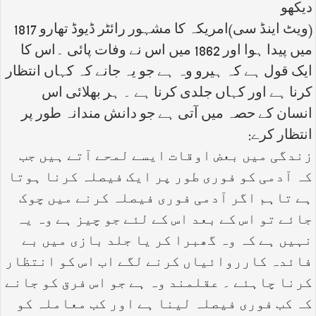
دیکھو
(ویٹ اینڈ سی)امریکہ کا مشہور رائٹر ڈیوڈ تھارو 1817
میں پیدا ہوا اور 1862 میں اس نے وفات پائی ۔اس کا
ایک قول ہے کہ ہیرو وہ ہے جو یہ جانے کہ کہاں انتظار
کرنا ہے اور کہاں جلدی کرنا ہے ۔ ہر بھلائی اس
انسان کے حصہ میں آتی ہے جو دانش مندانہ طور پر
انتظار کرے:
زندگی میں بعض اوقات ایسے لمحے آتے ہیں جب
کہ آدمی کو فوری طور پر ایک فیصلہ کرنا ہوتا
ہے تاہم اگر آدمی فوری فیصلہ کرنے میں چوک
جائے تو اس کے بعد اس کے لئے جو چیز ہے وہ یہ
نہیں ہے کہ وہ گھبرا کر یا جلد بازی میں بے
فائدہ کارروائیاں کرنے لگے اب اس کو انتظار
کرنا چاہئے ۔ عقلمند وہ ہے جو اس فرق کو جانے
کہ کب فوری فیصلہ لینا ہے اور کب معاملہ کو