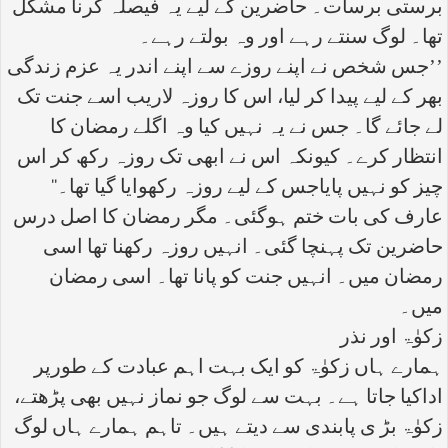
برستی برسات۔ حاضرین کے لیے یہ فیصلہ کرنا مشکل
تھا۔ لوگ سنتے رہے اور وہ بولتے رہے۔
’’جس شخص نے اپنے روزے سے اپنے اندر یہ عزم زندگی
بھر کے لیے پیدا کر لیا، اس کا روزہ لاریب اسے جنت تک
لے جائے گا۔ جس نے یہ نہیں کیا وہ اگلے رمضان کا
انتظار کرے۔ کیونکہ اس نے ابھی تک روزہ رکھ کر اس
چیز کو نہیں پایاجس کے لیے روزہ رکھوایا گیا تھا۔‘‘
عارف کی بات ختم ہوگئی۔ مگر رمضان کا اصل درس
حاضرین تک پہنچا گئی۔ انہیں روزہ رکھنا تھا اسی
رمضان میں۔ انہیں جنت کو پانا تھا۔ اسی رمضان
میں۔
زکوٰۃ اور نذر
ہمارے ہاں زکوٰۃ کو ایک بہت اہم عبادت کے طورپر
اداکیا جاتا ہے۔ بہت سے لوگ جو نماز نہیں بھی پڑھتے،
زکوٰۃ بڑ ی پابندی سے دیتے ہیں۔ تاہم ہمارے ہاں لوگ