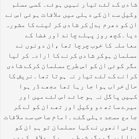
شادی کے لئے تیار نہیں ہوئے۔ کسی مسلم
وکیل سے ان کی دہلی میں ملاقات ہوئی اس نے
ان کو دھرم بدل کر شادی کر لینے کا مشورہ
دیا۔کچھ روز پہلے چاند اور فضا کے
معاملہ کا خوب چرچا تھا ،ان دونوں نے
مسلمان ہوکر شادی کرنے کا ارادہ کر لیا
مگر کوئی ان کو اس طرح مسلمان کرکے شادی
کرانے کے لئے تیار نہ ہوتا تھا۔نریش کا
حال خراب ہوا جا رہا تھا مجھے ڈر ہوا
کہیں پاگل نہ ہو جائے اس لئے میں اور
میرے ساتھ دو وکیل اور تھے ان کو لے کر
جامع مسجد دہلی گئے ۔امام صاحب سے ملاقات
ہوئی انھوں نے کہا مسلمان تو ہم ان کو
بنا لیں گے مگر شرط یہ ہے کہ علاقہ کے دو