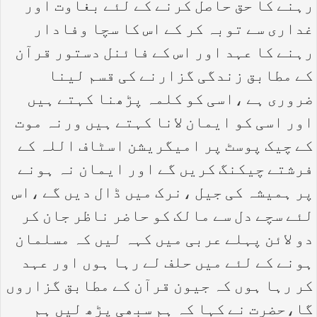
رہنے کا حق حاصل کرنے کے لئے بغاوت اور
غداری سے توبہ کر کے اس کا سچا وفادار
رہنے کا عہد اور اس کے فائنل دستور قرآن
کے مطابق زندگی گزارنے کی قسم لینا
ضروری ہے ،اسی کو کلمہ پڑھنا کہتے ہیں
اور اسی کو ایمان لانا کہتے ہیں ورنہ موت
کے چیک پوسٹ پر امیگریشن اسٹاف اللہ کے
فرشتے چیکنگ کریں گے اور ایمان نہ ہونے
پر ہمیشہ کی جیل ،نرک میں ڈال دیں گے ،اس
لئے سچے دل سے مالک کو حاضر ناظر جان کر
دو لائن پہلے عربی میں کہہ لیں کہ مسلمان
ہونے کے لئے میں حلف لے رہا ہوں اور عہد
کر رہا ہوں کہ جیون قرآن کے مطابق گزاروں
گا،حضرت نے کہا کہ ہم سبھی پڑھ لیں ہم