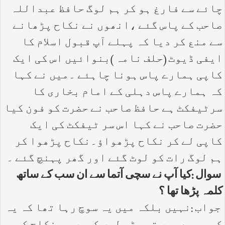
چائے سے فارغ ہو کر ہم لوگ حافظ عبداللہ
صاحب کے پاس گئے ،انھوں نے نکاح پڑھانے
سے منع کر دیا کہ پہلے آپ قبول اسلام کا
ایفی ڈیوٹ (حلف نامہ )بنوائیں اس کی ایک
کاپی ہمارے پاس ہونا چاہئے ۔میں نے کہا
کہ ہمارے پاس دہلی کے امام بخاری کا
سرٹیفکٹ ہے حافظ صاحب نے حضرت کو فون کیا
حضرت صاحب نے کہا اس سر ٹیفکٹ کی ایک
کاپی لے کر نکاح پڑھواؤ۔نکاح پڑھوا کر
ہم لوگ رات کو لوٹ گئے اور گھر پہنچ گئے ۔
سوال :کیا آپ نے سچی آتما سے ان سب کے ساتھ
کلمہ پڑھا تھا ؟
جواب :نہیں بلکہ میں یہ سوچ رہا تھا کہ یہ