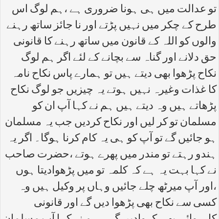
تو عدالت میں ہی ہونا ضروری ہے ،ہم لوگ اس
طرح کے چکر میں نہیں پڑتے اور نا جائز ساتھ رہنے
والوں کو اللہ کے قانون میں ساتھ رہنے کا قانونی
حق دلانے اور گناہ سے بچانے کے لئے اگر ہم لوگ
نکاح پڑھوا بھی دیتے ہیں تو ہمارے پاس نکاح نامہ
کا غذات وغیرہ نہیں ہوتے یہ چیزیں جو لوگ نکاح
پڑھاتے ہیں وہ دیتے ہیں ہم نے کہا آپ ان کو
مسلمان تو کر لیں اور نکاح کردیں جب یہ مسلمان
ہو جائیں گے تو آپ کو ہی یہ کام کرنا ہوگا۔ اگر یہ
ہندو رہتے تو مندر میں پھرے ہوتے ،حضرت صاحب
نے کہا بہت یہ ہے کہ کلمہ تو میں پڑھوادیتا ہوں
،اور آپ میرٹھ چلے جائیں وہاں پر وکیل ہیں وہ
کسی سے نکاح بھی پڑھوا دیں گے اور قانونی