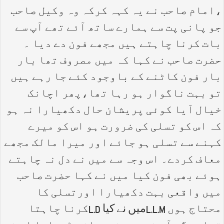
،امام صاحب نے یہ کہہ کرکہ وہ وکیل صاحب
جو پانی پت سے ہمارے ساتھ آئے تھے آپ سے
بات کرنا چاہتے ہیں مجھے فون دے دیا ۔
حضرت صاحب نے کہا کہ میں مصروف تھا بار
بار فون کاٹنے کے باوجود کئے جا رہے ہیں
تو بہت ناگوار ہو رہا تھا،پھر اچانک
خیال آیا کوئی پریشان حال دکھیارا نہ ہو
کہ اس کو تسلی کی ضرورت ہو اس کو میرے
کہنے سے تسلی ہو جائے اور میرا مالک مجھے
معاف کردے۔ اس وجہ سے میں نے دل نہ چاہتے
ہوئے بھی فون کیا میں نے کہا حضرت صاحب
میں واقعی بہت دکھیارا اورتسلی کا
محتاج ہوں L.L.Mمیں نے کیا L.Dکرنا چاہتا