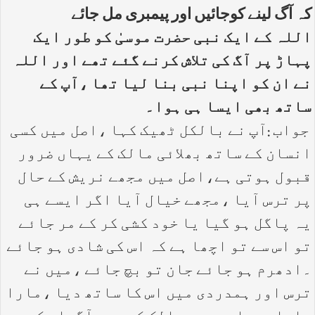
کہ آگ لینے کوجائیں اور پیمبری مل جائے
اللہ کے ایک نبی حضرت موسیٰ کو طور ایک
پہاڑ پر آگ کی تلاش کرنے گئے تھے اور اللہ
نے ان کو اپنا نبی بنا لیا تھا ،آپ کے
ساتھ بھی ایسا ہی ہوا۔
جواب :آپ نے بالکل ٹھیک کہا ،اصل میں کسی
انسان کے ساتھ بھلائی مالک کے یہاں ضرور
قبول ہوتی ہے،اصل میں مجھے نریش کے حال
پر ترس آیا ،مجھے خیال آیا اگر ایسے ہی
یہ پاگل ہو گیا یا خود کشی کر کے مر جائے
تو اس سے تو اچھا ہے کہ اس کی شادی ہو جائے
۔ادھرم ہو جائے جان تو بچ جائے ،میں نے
ترس اور ہمدردی میں اس کا ساتھ دیا ،مارا