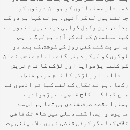
ذمہ دار مسلمانوں کو جو ان دونوں کو
جانتے ہوں لے کر آئیں۔ ہم نے کہا ہم دو کے
بدلے، تین وکیل گواہی دیتے ہیں انھوں نے
کہا مسلمان کو لے کر آؤ۔ ہم لوگ واپس
پانی پت گئے کئی روز کی کوشش کے بعد دو
لوگوں کو لیکر دہلی گئے ۔امام صاحب نے ان
کو کلمہ پڑھوایا اور لڑکے کا نام نریش
عبداللہ اور لڑکی کا نام مریم فاطمہ
رکھا ۔ہم نے نکاح کے لئے کہا تو انھوں نے
منع کیا کہ نکاح قاضی سے پڑھوائیے۔
ہمارا مقصد صرف شادی ہی تھا ہم اس سے
مایوس واپس آ گئے دہلی میں شام تک قاضی
تلاش کیا مگر کوئی قاضی نہیں ملا ۔پانی پت