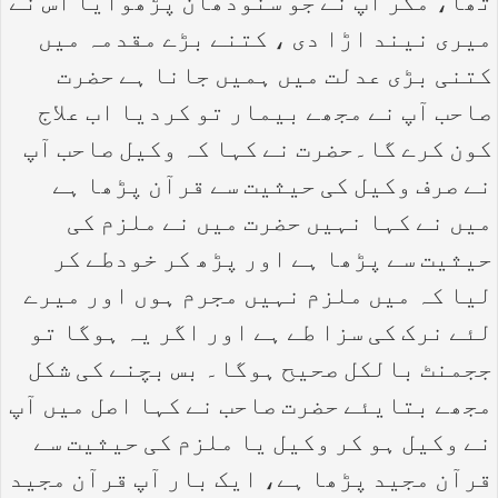
تھا، مگر آپ نے جو سنودھان پڑھوایا اس نے
میری نیند اڑا دی ، کتنے بڑے مقدمہ میں
کتنی بڑی عدلت میں ہمیں جانا ہے حضرت
صاحب آپ نے مجھے بیمار تو کردیا اب علاج
کون کرے گا۔حضرت نے کہا کہ وکیل صاحب آپ
نے صرف وکیل کی حیثیت سے قرآن پڑھا ہے
میں نے کہا نہیں حضرت میں نے ملزم کی
حیثیت سے پڑھا ہے اور پڑھ کر خودطے کر
لیا کہ میں ملزم نہیں مجرم ہوں اور میرے
لئے نرک کی سزا طے ہے اور اگر یہ ہوگا تو
ججمنٹ بالکل صحیح ہوگا۔ بس بچنے کی شکل
مجھے بتایئے حضرت صاحب نے کہا اصل میں آپ
نے وکیل ہو کر وکیل یا ملزم کی حیثیت سے
قرآن مجید پڑھا ہے، ایک بار آپ قرآن مجید