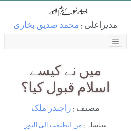
مدیراعلی :
محمد صدیق بخاری
میں نے کیسے
اسلام قبول کیا؟
مصنف :
راجندر ملک
سلسلہ :
من الظلمٰت الی النور