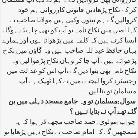
کارروائی بھی کروادیں گے ۔ ہم نے کہا آپ مسلمان
کر کے نکاح پڑھادیں قانونی کارروائی ہم خود
کروالیں گے ہم تینوں وکیل ہیں مولانا صاحب نے
کہا اصل میں نکاح نامہ تو آپ کو بھی چاہیئے ہوگا ،
ایسا کرتے ہیں کہ کلمہ میں پڑھواتا ہوں اورہمارے
یہاں حافظ عبداللہ صاحب ہیں وہ گاؤں میں نکاح
پڑھواتے ہیں۔آپ جا کر وہاں نکاح پڑھوا لیں وہ
نکاح نامہ بھی بنوا دیں گے ،آپ اس کو عدالت میں
رجسٹرد کروا لیجئے ،میں نے کہا ٹھیک ہے آپ
مسلمان تو بنا لیں۔
سوال :مسلمان تو وہ جامع مسجد دہلی میں بن
گئے تھے آپ نے بتایا نہیں ؟
جواب :مولوی احمد صاحب مجھے ڈر ہوا کہ یہ
سمجھیں گے کہ امام صاحب نے نکاح نہیں پڑھایا تو