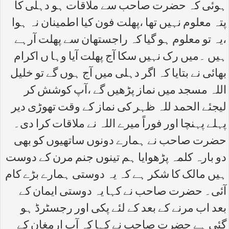
ہوئی کہ حضرت صاحب سے ملاقات ہو دہلی کا
پتہ معلوم نہیں تھا ،پھلت فون کیا اطمینان نہ ہوا
،یہ تو معلوم ہو گیا کہ راجستھان سے پھلت آرہے
ہیں ۔میں رک نہیں سکا آج پھلت آیا وہا ں اکرام
بھائی نے بتایا کہ اگر دہلی میں آج ہوں گے تو خلیل
اللہ مسجد میں نماز پڑھیں گے ،آپ کوشش کر
لیجئے الحمد للہ ظہر کی نماز کے وقت تھوڑی دیر
پہلے پہنچا اور فوراً میرے اللہ نے ملاقات کرا دی۔
حضرت صاحب نے ہمارے دونوں ساتھیوں کو بھی
دو بارہ کلمہ پڑھوایا ہم تینوں جنم مرن کے دوست
ہیں مالک کا شکر ہے کہ یہ دوستی ہمارے بڑے کام
آئی۔ حضرت صاحب نے کہا یہ دوستی ایمان کے
بعد اب مرنے کے بعد کے لئے پکی اور رجسٹرڈ ہو
گئی ہے حضرت صاحب نے کہا کہ آپ ارمغان کے