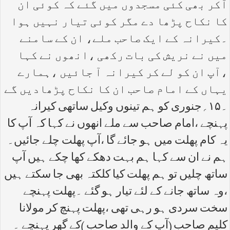
آکر بھی کئی مسجدوں میں گئے کہ کوئی ان
کا نکاح پڑھا دے مگر کوئی تیار نہیں ہوا
۔کیرانہ کے ایک صاحب ملے، ان کے سامنے
میں نے نریش کی بات رکھی ،انھوں نے کہا
،آپ ان کو لے کر کیرانہ آ جائیں ،ہمارے
یہاں کے امام صاحب ان کا نکاح پڑھادیں گے
۔۱۵؍جنوری کو ہم تینوں وکیل ساتھی کیرانہ
پہنچے ،امام صاحب سے ملے انھوں نے کہا کہ آپ کا
یہ کام پھلت میں ہو جائے گا ،آپ پھلت چلے جائیں۔
ہم نے ان سے کہا ہم بہت دھکے کھا چکے ہیں آپ
ساتھ چلیں تو ہم پھلت کیا کلکتہ بھی جا سکتے ہیں
،وہ ساتھ جانے کے لئے تیار ہو گئے ۔پھلت پہنچے
سخت سردی ہو رہی تھی ،پھلت پہنچ کر مولانا
کلیم صاحب (آپ کے والد صاحب )کے گھر پہنچے ۔