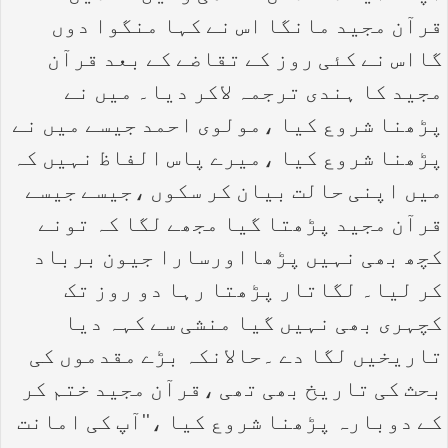
قرآن مجید مانگا اس نے کہا منگوا دوں
گااس نے کئی روز کے تقاضے کے بعد قرآن
مجید کا ہندی ترجمہ لاکر دیا۔ میں نے
پڑھنا شروع کیا ،مولوی احمد جیسے میں نے
پڑھنا شروع کیا ،میرے پاس الفاظ نہیں کہ
میں اپنی حالت بیان کر سکوں ،جیسے جیسے
قرآن مجید پڑھتا گیا مجھے لگا کہ تونے
کچھ بھی نہیں پڑھااورسارا جیون برباد
کر لیا۔ لگاتار پڑھتا رہا دو روز تک
کچہری بھی نہیں گیا منشی سے کہہ دیا
تاریخیں لگا دے ۔حالانکہ بڑے مقدموں کی
بحث کی تاریخ بھی تھی ،قرآن مجید ختم کر
کے دوبارہ پڑھنا شروع کیا ،‘‘آپ کی امانت