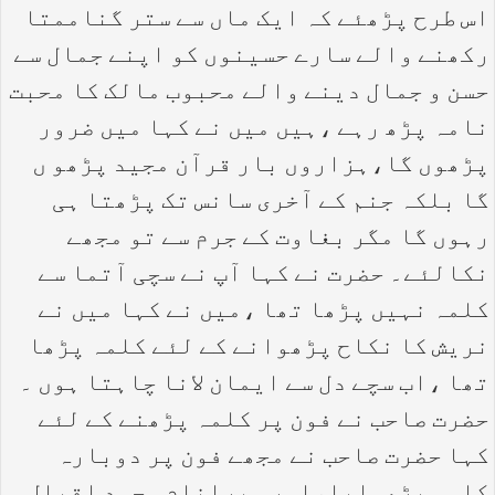
اس طرح پڑھئے کہ ایک ماں سے ستر گناممتا
رکھنے والے سارے حسینوں کو اپنے جمال سے
حسن و جمال دینے والے محبوب مالک کا محبت
نامہ پڑھ رہے ،ہیں میں نے کہا میں ضرور
پڑھوں گا،ہزاروں بار قرآن مجید پڑھو ں
گا بلکہ جنم کے آخری سانس تک پڑھتا ہی
رہوں گا مگر بغاوت کے جرم سے تو مجھے
نکالئے۔ حضرت نے کہا آپ نے سچی آتما سے
کلمہ نہیں پڑھا تھا ،میں نے کہا میں نے
نریش کا نکاح پڑھوانے کے لئے کلمہ پڑھا
تھا ،اب سچے دل سے ایمان لانا چاہتا ہوں ۔
حضرت صاحب نے فون پر کلمہ پڑھنے کے لئے
کہا حضرت صاحب نے مجھے فون پر دوبارہ