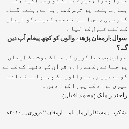
مارا پھرا ،میرے مالک کو رحم آگیا ،کہ
ہمارے بندہ پر ترس کھارہا ہے،بندہ گناہ
گار سہی ،بس اللہ نے مجھ کمینے کو ایمان
کے لئے قبول کر لیا ۔
سوال :ارمغان پڑھنے والوں کو کچھ پیغام آپ دیں
گے ؟
جواب :بس دعا کریں کہ مالک موت تک ایمان
پر جمائے رکھے ،اور قرآن کو دنیا کے کونے
کونے میں رہنے والوں تک پہنچانے کے لئے
میری مراد کو پورا کرا دیں ۔
راجند ر ملک (محمد اقبال)
بشکریہ : مستفاز از ماہ نامہ ‘‘ارمغان ’’فروری ۲۰۱۰؁ء