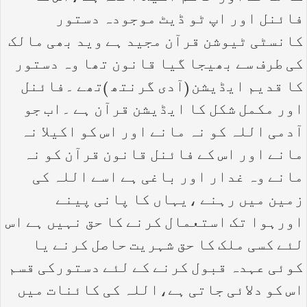
فائنل اور اپ ٹو ڈیٹ موجودہ دستور
کانسٹی ٹیوشن قرآن مجید ہے وید بھی مالک
کی طرف سے بھیجا گیا قانون تھا وہ دستور
کا قدیم ایڈیشن (آدی گرنتھ )تھے ۔فائنل
اور مکمل شکل کا ایڈیشن قرآن ہے ۔اب جو
آدمی اللہ کو نہ مانے اور اس کو اکیلا نہ
مانے اور اس کے فائنل قانون قرآن کو نہ
مانے وہ غدار اور باغی ہے اسے اللہ کی
زمین میں رہنے ،یہاں کا پانی پینے
اورہوا تک استعمال کرنے کا حق نہیں ہے اس
لئے کسی ملک کا حق شہریت حاصل کرنے یا
کوئی عہدہ قبول کرنے کے لئے دستورکی قسم
اس کو دلائی جاتی ہے،اللہ کی کائنات میں