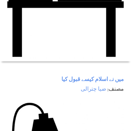
ميں نے اسلام كيسے قبول كيا
مصنف:
ضيا چترالی