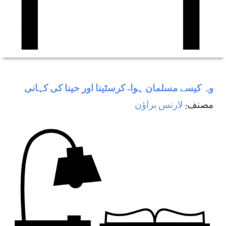
وہ كيسے مسلمان ہوا- كرسٹينا اور حينا كی كہانی
مصنف:
لارنس براؤن