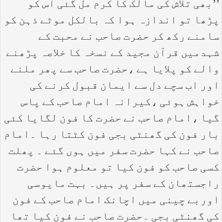
’’بھی تلاش کی مالک کا کرم مل گئی اس کو
پڑھا تو اندازہ ہوا کہ بالکل موٹے ذہن کو
سامنے رکھ کر حضرت صاحب نے محبت کے
شہدمیں قرآن مجید کے نسخہ کا خلاصہ پڑھنے
والے کو پلایا ہے ،حضرت صاحب سے پھر ملنے
اور اب سچے دل سے ایمان قبول کرنے کی
خواہش ہوئی ،کیرانہ امام صاحب کے پاس
گیا ،امام صاحب نے حضرت کا فون لگایا کئی
بار فون کی گھنٹی بجی فون کٹتا رہا ۔امام
صاحب نے کہا حضرت سفر میں ہوں گئے ۔ پھلت
کسی صاحب کو فون کیا تو معلوم ہوا حضرت
راجستھان کے سفر پر ہیں۔ بہت مایوسی
اوربے چینی میں اچانک امام صاحب کے فون
کی گھنٹی بجی ۔حضرت صاحب نے فون کیا تھا