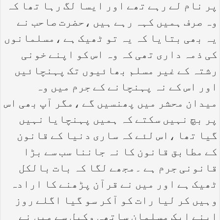
پر نام لے رہے تھے اور ایسا لگ رہا تھا کہ
وہ صرف ہمیں کہہ رہے ہیں ،حضرت صاحب نے
یہ بھی بتایا کہ یہ تو ٹھیک ہے ،مسلمانوں
کی ذمہ داری تھی کہ وہ اس کو اپنے خونی
رشتہ کے غیر مسلم بھائیوں تک پہنچائیں
اور اس کے نہ پہنچانے کے جرم میں وہ
میدان محشر میں پھنسیں گے ،مگر آپ بھی اس
پر بچ نہیں سکتے کہ ہمیں پہنچایا نہیں
گیا تھا ،اس لئے کہ ساری دنیا کے قانون
کے مطابق قانون کا نہ جاننا سب سے بڑا
قانونی جرم ہے ۔مجھے لگا کہ بات بالکل
ٹھیک ہے اور میں نے قرآن پڑھنے کا ارادہ
وہیں کر لیا رات کو آکر سو گیا اگلے روز
اپنے ایک مسلمان ساتھی وکیل سے میں نے