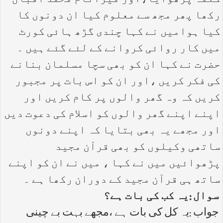
کلمہ پڑھوایا،اور میرانام محمد اقبال
رکھا پھر مجھ سے معلوم کیا ان دونوں کا
کیا ہوامیں نے کہا چندی گڑھ ہائی کورٹ
میں کار روائی کروانے کے لئے گئے ہیں ۔
حضرت نے کہا ان کو بھی سچا مسلمان بنانے
کی فکر کریں ،اور ان کو اس بات پر مجبور
کریں کہ وہ گھر والوں پر کام کریں اور
اپنے اپنے گھر والوں کو اسلام کی دعوت دیں
اور مجھے یہ بھی بتایا کہ اپنے دونوں
ساتھی وکیلوں کو بھی قرآن مجید
پڑھوائیں میں نے کہا ، میں نے ان کو اپنے
ساتھ ہی قرآن مجید کے دوران رکھا ہے ۔
سوال :یہ کب کی بات ہے؟
جواب :یہ کل کی بات ہے ،مجھے بہت بے چینی