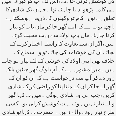
کی کوشش کرنی چاہئے ،اس لئے آپ کو کیرانہ میں
ہی کلمہ پڑھوا دینا چاہئے تھا ۔جہاں تک شادی کا
تعلق ہے تو یہ کام تو وکیلوں کے ذریعہ ہوسکتا ہے
،اچھا تو یہ ہے کہ اپنے گھر جا کر ماں باپ کو تیار
کرنا چاہئے ماں باپ اولاد سے بہت محبت کرتے
ہیں ،اگر ان سے بغاوت کا راستہ اختیار کرنے کے
بجائے ان کی خوشامد کی جائے تو وہ سماج کے
خلاف بھی اپنی اولاد کی خوشی کے لئے تیار ہو جاتے
ہیں ۔میرا مشورہ ہے کہ آپ لوگ گھر جائیں بلکہ
زور دے کر آپ سے درخواست ہے کہ ان کو ان کے
گھر لے جا کر ان کے ماتا پتا کو راضی کر کے شادی
کریں ،جب ہی وہ شادی ہوگی ۔میں نے کہا گھر
والے تیار نہیں ہوئے بہت کوشش کرلی ،وہ کسی
طرح تیار ہونے والے نہیں ۔ حضرت نے کہا تو شادی