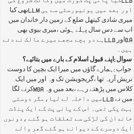
L.L.Bکیا پانی پت کورٹ میں وکالت شروع کی
اور بعد میں یونیورسٹی سے ہی L.L.Mبھی کیا
میری شادی کیتھل ضلع کے زمین دار خاندان میں
اب سے دس سال پہلے ہوئی ،میری بیوی بھی
B.Aاور L.L.Bہے دو بچے مجھے میرے مالک نے دئے
ہیں۔
سوال :اپنے قبول اسلام کے بارے میں بتائیے؟
جواب :ہمارے گاؤں میں میرا ایک بچپن کا دوست
نریش آریہ تھا ،گریجویشن تک وہ اور میں ایک
کلاس میں پڑھتے رہے ،بعد میں وہ MBAکرنے لگا
میں نے L.L.Bمیں داخلہ لے لیا،مگر دوستی
بہت پکی تھی۔ اس کے پانی پت کے ایک پنڈت
خاندان کی لڑکی سے تعلقات ہو گئے ،دونوں
ایک دوسرے کے دیوانے ہو گئے گھر والے