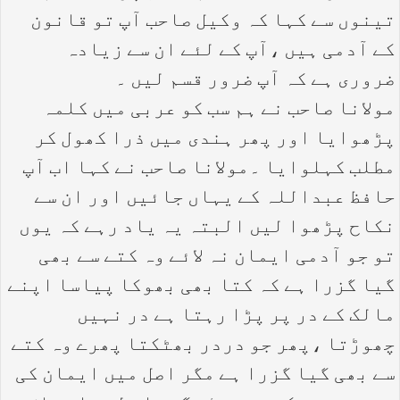
تینوں سے کہا کہ وکیل صاحب آپ تو قانون
کے آدمی ہیں ،آپ کے لئے ان سے زیادہ
ضروری ہے کہ آپ ضرور قسم لیں ۔
مولانا صاحب نے ہم سب کو عربی میں کلمہ
پڑھوایا اور پھر ہندی میں ذرا کھول کر
مطلب کہلوایا ۔مولانا صاحب نے کہا اب آپ
حافظ عبداللہ کے یہاں جائیں اور ان سے
نکاح پڑھوا لیں البتہ یہ یاد رہے کہ یوں
تو جو آدمی ایمان نہ لائے وہ کتے سے بھی
گیا گزرا ہے کہ کتا بھی بھوکا پیاسا اپنے
مالک کے در پر پڑا رہتا ہے در نہیں
چھوڑتا ،پھر جو دردر بھٹکتا پھرے وہ کتے
سے بھی گیا گزرا ہے مگر اصل میں ایمان کی