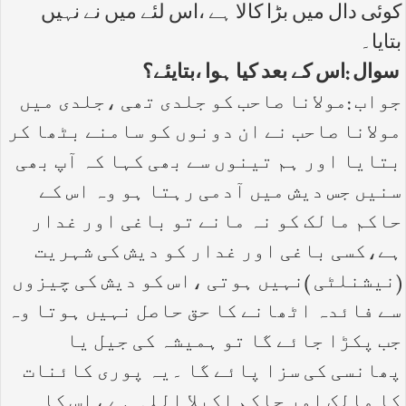
کوئی دال میں بڑا کالا ہے ،اس لئے میں نے نہیں
بتایا۔
سوال :اس کے بعد کیا ہوا ،بتایئے؟
جواب :مولانا صاحب کو جلدی تھی ،جلدی میں
مولانا صاحب نے ان دونوں کو سامنے بٹھا کر
بتایا اور ہم تینوں سے بھی کہا کہ آپ بھی
سنیں جس دیش میں آدمی رہتا ہو وہ اس کے
حاکم مالک کو نہ مانے تو باغی اور غدار
ہے،کسی باغی اور غدار کو دیش کی شہریت
(نیشنلٹی )نہیں ہوتی ،اس کو دیش کی چیزوں
سے فائدہ اٹھانے کا حق حاصل نہیں ہوتا وہ
جب پکڑا جائے گا تو ہمیشہ کی جیل یا
پھانسی کی سزا پائے گا ۔یہ پوری کائنات
کا مالک اور حاکم اکیلا اللہ ہے ،اس کا