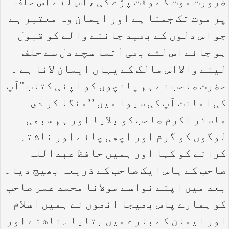
ضرورت موت کے وقت پڑے گی ،اس لئے اس حلف
پر موت تک جمنا ہے اور ایمان وہ معتبر ہے
جو اس دلوں کے بھید جاننے والے کو قبول
ہو جائے اس لئے بھی آتما سچے دل سے حلف
لینے والااس مالک کے یہاں ایمان لانا ہے ۔
حضرت صاحب نے ہم پانچوں کو اپنی کتاب ‘‘آپ
کی امانت آپ کی سیوا میں ’’منگا کر دی
ماسٹر اکرم صاحب کو بلایا اور ہم سبھی
لوگوں کو گرم اور اچھی چائے اور ناشتہ
کرانے کو کہا اور ہمیں حافظ عبداللہ
صاحب کے پاس ایک صاحب کے ذریعہ بھیج دیا۔
بعد میں اپنے نواسے مولانا محمد عمر صاحب
کو ہمارے پاس بھیجا انھوں نے ہمیں اسلام
اور ایمان کے بارے میں بتایا ۔ناشتے اور