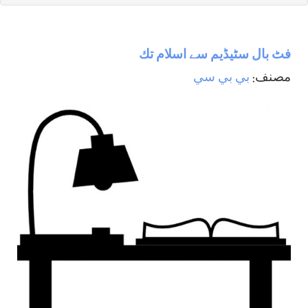
فٹ بال سٹيڈيم سے اسلام تك
مصنف:
بي بي سي