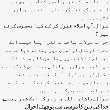
جانتا تھا کہ قرآن ایسی کتاب ہے جس میں
کافروں کو قتل کرنے کی باتیں ہیں اور
فتوے ہیں ۔
سوال :آپ اسلام قبول کر کے کیا محسوس کرتے
ہیں ؟
جواب :مولانا صاحب بالکل ایسا جیسے ایک
مجرم کوکال کوٹھری میں بند کر دیا جائے
اور اس کے گلے میں پھانسی کا پھندہ لگا
دیا گیا ہو،اور اچانک پھندا اس کے گلے سے
نکال کر بری کرکے آزاد کر دیا جائے
،ایمان سچے دل سے قبول کرنے کے بعد کل سے
میں ایسا محسوس کر رہا ہوں ۔
سوال :ماشاء اللہ ،اردو کا ایک شعر ہیـ ؂
خدا کی دین کا موسیٰ سے پوچھئے احوال