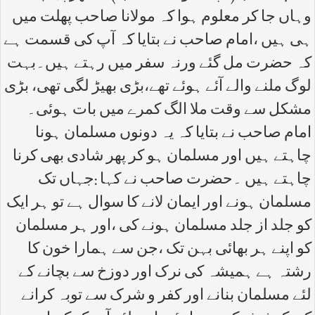
وہاں جا کر معلوم ہوا کہ مولانا صاحب پھلت میں
ہی ہیں ،امام صاحب نے بتایا کہ آپ کی قسمت ہے
کہ حضرت مل گئے ورنہ سفر میں رہتے ہیں۔بہت
لوگ ملنے والے آئے ہوئے تھے،بڑی بھیڑ لگی تھی، بڑی
مشکل سے وقت ملا الگ کمرے میں بات ہوئی۔
امام صاحب نے بتایا کہ یہ دونوں مسلمان ہونا
چاہتے ہیں اور مسلمان ہو کر پھر شادی بھی کرنا
چاہتے ہیں ۔حضرت صاحب نے کہا :جہاں تک
مسلمان ہونے اور ایمان لانے کا سوال ہے تو ہر ایک
کو جلد از جلد مسلمان ہونے کی ،اور ہر مسلمان
کو اپنے ہر بھائی بہن تک ،جن سے ہمارا خون کا
رشتہ ہے ہمیشہ کی نرک اور دوزخ سے بچانے کے
لئے مسلمان بنانے اور کفر و شرک سے توبہ کرانے