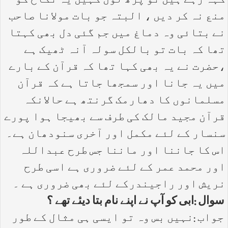
کہہ رہے ہیں تو پڑھ لوں کہیں یہ نکاح کو
منع نہ کر دیں ، البتہ جو بات مولانا صاحب
نے بتائی وہ دماغ میں جم گئی دل بھی کہتا
تھا کہ بات تو بالکل سولہ آنہ ٹھیک ہے
،حضرت نے یہ بھی کہا تھا کہ قرآن کے بارے
میں یہ جانا اور سمجھا جاتا ہے کہ قرآن
مسلمانوں کا دھارمک گرنتھ ہے حالانکہ
قرآن مجید مالک کی طرف سے بھیجا ہوا پورے
سنسار کے لئے مکمل اور آخری سنودھان ہے۔
اس کا جاننا اور ماننا جس طرح عبداللہ
اور محمد عمر کے لئے ضروری ہے اسی طرح
نریش اور راجیندرکے لئے بھی ضروری ہے ۔
سوال :ابی کو آپ نے اپنے نام بتا دیئے تھے ؟
جواب :نہیں بس وہ تو ایسی ہی مثال کے طور