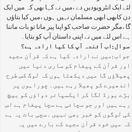
لئے ایک انٹرویودیں دے ،میں نے کہا بھی کہ میں ایک
دن کابھی ابھی مسلمان نہیں ہوں ،میں کیا بتاؤں
گا ،مگر حضرت صاحب کو اپنا پیر مانا تو بات ماننا
ہے اس لئے میں نے اپنی داستان آپ کو بتایا۔
سوال :اب آئندہ آپ کا کیا ارادہ ہے؟
جواب :میں نے ارادہ کیا ہے کہ قرآن مجید
اور قرآن کے پیغام کو ساری دنیا میں
پھیلاؤں گا میں دیکھتا ہوں کہ لوگ کس طرح
اندھیرے کو پھیلا رہے ہیں۔ چوراہوں پر
بڑے بورڈ لگا کر ایکسپائر دواؤں کو بیچ
رہے ہیں اور جو سچائی ہے سچا پیغام ہے اس
کی لوگوں کو خبر بھی نہیں ۔سچی بات یہ ہے
کہ میں خود قرآن مجید کے بارے میں یہ