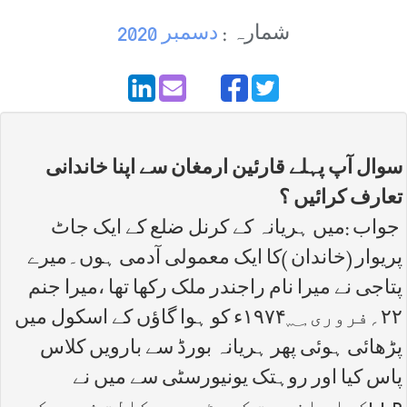
شمارہ :
دسمبر 2020
سوال آپ پہلے قارئین ارمغان سے اپنا خاندانی
تعارف کرائیں ؟
جواب :میں ہریانہ کے کرنل ضلع کے ایک جاٹ
پریوار (خاندان )کا ایک معمولی آدمی ہوں۔میرے
پتاجی نے میرا نام راجندر ملک رکھا تھا ،میرا جنم
۲۲؍فروری ۱۹۷۴؁ء کو ہوا گاؤں کے اسکول میں
پڑھائی ہوئی پھر ہریانہ بورڈ سے بارویں کلاس
پاس کیا اور روہتک یونیورسٹی سے میں نے