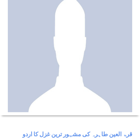
قرۃ العین طاہرہ کی مشہور ترین غزل کا اردو