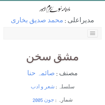
مدیراعلی :
محمد صدیق بخاری
مشق سخن
مصنف :
صائمہ حنا
سلسلہ :
شعر و ادب
شمارہ :
جون 2005