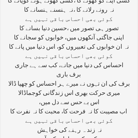
کسی اپنے کو کھونے کا ،کسی کھوئے ہوئے کوپانے کا
نہ رونے رلانے کا ،نہ ہنسنے ہنسانے کا
کوئی بھی احساس باقی نہیں ہے
تصور ہی تصور میں ،حسین دنیا بسانے کا
اپنی جاگتی آنکھوں میں، خوابوں کو سجانے کا
نہ ان خوابوں کی تعبیروں کو، اس دنیا میں پانے کا
کوئی بھی احساس باقی نہیں ہے
احساس کی دنیا میں جانے، کب سے ہے جاری
برف باری
برف کی ان تہوں نے میرے ہر احساس کو چھپا ڈالا
میری حرکت بھری اس زندگانی کوجماڈالا
اس بے حس سے دل میں،
اب مصیبت کا نہ فرحت کا، محبت کا نہ نفرت کا
کوئی بھی احساس باقی نہیں ہے
نہ زند ہ رہنے کی خواہش