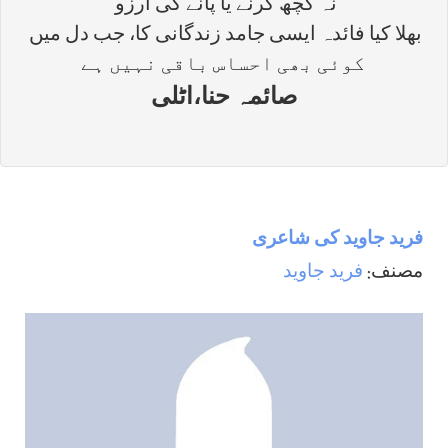
نہ کچھ کرنے یا پانے کی آرزو
بھلا کیا فائدہ ایسی جامد زندگانی کا، جب دل میں
کوئی بھی احساس باقی نہیں ہے
صائمہ حنا،اٹلی
فريد جاويد كی شاعری
مصنف:
فريد جاويد