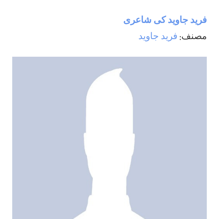
فريد جاويد كی شاعری
مصنف:
فريد جاويد