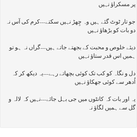
پر مسکراؤ نہیں
جو تار ٹوٹ گئے ہیں وہ چِھڑ نہیں سکتے---کرم کی آس نہ
دو بات کو بڑھاؤ نہیں
دیئے خلوص و محبت کے بجھتے جاتے ہیں---گراں نہ ہو تو
ہمیں اس قدر ستاؤ نہیں
دل و نگاہ کو کب تک کوئی بچھاتے رہے---یہ دیکھ کر کہ
اُدھر سے کوئی جھکاؤ نہیں
یہ اور بات کہ کانٹوں میں جی بہل جائے---نہیں کہ لالہ و
گل سے ہمیں لگاؤ نہ