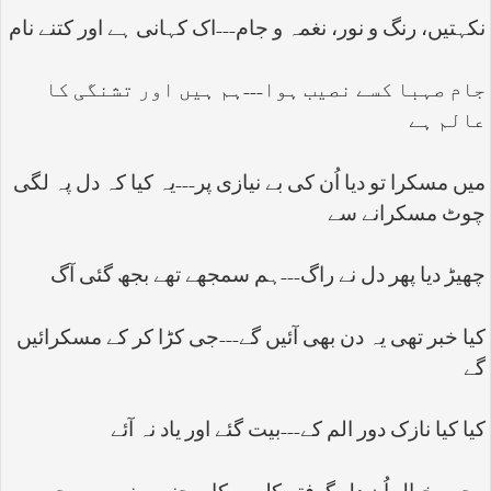
نکہتیں، رنگ و نور، نغمہ و جام---اک کہانی ہے اور کتنے نام
جام صہبا کسے نصیب ہوا---ہم ہیں اور تشنگی کا
عالم ہے
میں مسکرا تو دیا اُن کی بے نیازی پر---یہ کیا کہ دل پہ لگی
چوٹ مسکرانے سے
چھیڑ دیا پھر دل نے راگ---ہم سمجھے تھے بجھ گئی آگ
کیا خبر تھی یہ دن بھی آئیں گے---جی کڑا کر کے مسکرائیں
گے
کیا کیا نازک دور الم کے---بیت گئے اور یاد نہ آئے