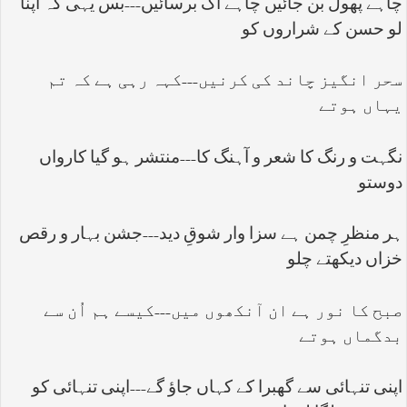
چاہے پھول بن جائیں چاہے آگ برسائیں---بس یہی کہ اپنا
لو حسن کے شراروں کو
سحر انگیز چاند کی کرنیں---کہہ رہی ہے کہ تم
یہاں ہوتے
نگہت و رنگ کا شعر و آہنگ کا---منتشر ہو گیا کارواں
دوستو
ہر منظرِ چمن ہے سزا وار شوقِ دید---جشن بہار و رقص
خزاں دیکھتے چلو
صبح کا نور ہے ان آنکھوں میں---کیسے ہم اُن سے
بدگماں ہوتے
اپنی تنہائی سے گھبرا کے کہاں جاؤ گے---اپنی تنہائی کو