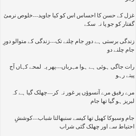
غزل کے حسن کا احساس اس کو کیا جاوید---خلوص نرمیٔ
گفتار کو جو پا نہ سکے
زندگی برستی ہے دورِ جام چلنے تک---زندگی کے متوالو دورِ
جام چلنے دو
رات جاگی ہوئی ہے ہوا مہرباں---پھر یہ لمحے کہاں آج
پیتے رہو
مرے رفیق مرے آنسوؤں پر غور نہ کر---چھلک گیا ہے کہ
لبریز ہو گیا تھا جام
جام وسبوکا کھیل تھا کیسے سنبھالتا شباب---کوششِ
احتیاط سے اور چھلک گئی شراب