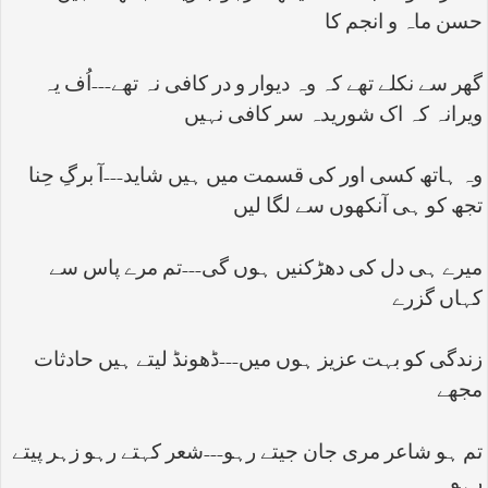
حسن ماہ و انجم کا
گھر سے نکلے تھے کہ وہ دیوار و در کافی نہ تھے---اُف یہ
ویرانہ کہ اک شوریدہ سر کافی نہیں
وہ ہاتھ کسی اور کی قسمت میں ہیں شاید---آ برگِ حِنا
تجھ کو ہی آنکھوں سے لگا لیں
میرے ہی دل کی دھڑکنیں ہوں گی---تم مرے پاس سے
کہاں گزرے
زندگی کو بہت عزیز ہوں میں---ڈھونڈ لیتے ہیں حادثات
مجھے
تم ہو شاعر مری جان جیتے رہو---شعر کہتے رہو زہر پیتے
رہو