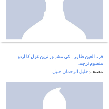
قرۃ العین طاہرہ کی مشہور ترین غزل کا اردو
منظوم ترجمہ
مصنف:
خليل الرحمان خليل