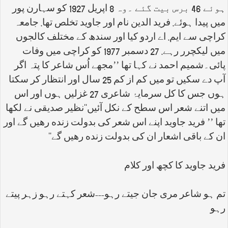
ہوئے 46 برس بیت گئے ۔وہ 8 اپریل 1927 کو سہارن پور
میں پیدا ہوئے. فرید الدین نام اور جاوید تخلص تھا. جامعہ
کراچی سے ایم. اے اردو کیا اور سندھ کے مختلف کالجوں
میں لیکچرر رہے. 27 دسمبر 1977 کو کراچی میں وفات
پائی۔شمیم احمد نے کہا تھا ’’مجھے اُس شاعر کا پتہ اگر
آپ دے سکیں تو میں کم از کم 25 سال اور انتظار کر سکتا
ہوں جس کا کل سرمایۂ شاعری 27 غزلیں ہوں اور اس
میں اتنے شعر اس سطح کے نکل آئیں
‘‘
نظیر صدیقی نے لکھا
تھا ’’ فرید جاوید اپنے اس شعر کی بدولت زنده رھیں گے اور
ان کے باقی اشعار ان کی بدولت زنده رھیں گے
‘‘
فرید جاوید کا کچھ اور کلام
تم ہو شاعر مری جان جیتے رہو---شعر کہتے رہو زہر پیتے
رہو