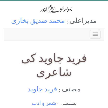
مدیراعلی :
محمد صدیق بخاری
فريد جاويد كی
شاعری
مصنف :
فريد جاويد
سلسلہ :
شعر و ادب