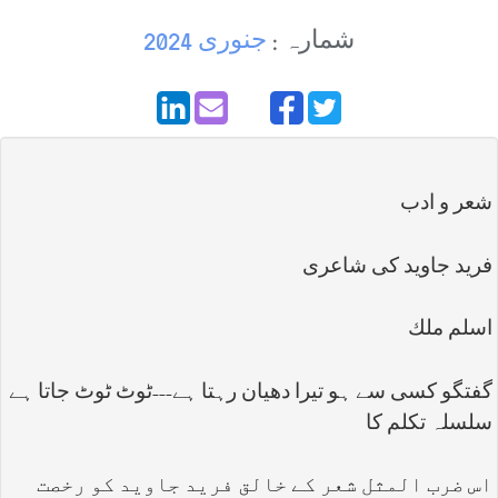
شمارہ :
جنوری 2024
شعر و ادب
فريد جاويد كی شاعری
اسلم ملك
گفتگو کسی سے ہو تیرا دھیان رہتا ہے---ٹوٹ ٹوٹ جاتا ہے
سلسلہ تکلم کا
اس ضرب المثل شعر کے خالق فرید جاوید کو رخصت