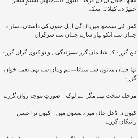
مجھے خیال اُن دل گرفتہ کلیوں کا---جنھیں نسیمِ سحر
چھیڑ دے کھلا نہ سکے
کس کی سمجھ میں آئےگی اہل جنوں کی داستاں--سارے
جہاں سے انکو پیار سارے جہاں سے سرگراں
تلخ گزرے کہ شادماں گزرے---زندگی ہو تو کیوں گراں گزرے
تھا جہاں مدتوں سے سناٹا---ہم وہاں سے بھی نغمہ خواں
گزرے
مرحلے سخت تھے مگر ہم لوگ---صورتِ موجۂ رواں گزرے
کیوں نہ ڈھل جائے میرے نغموں میں---کیوں ترا حسن
رائیگاں گزرے