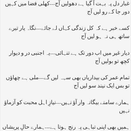
غبار دل پہ بہت آ گیا ہے دھولیں آج---کھلی فضا میں کہیں
دور جا کے رو لیں آج
کسے خبر ہے کہ کل زندگی کہاں لے جائے---نگاہ یار تیرے
ساتھ ہی نہ ہو لیں آج
دیار غیر میں اب دور تک ہے تنہائی---یہ اجنبی در و دیوار
کچھ تو بولیں آج
تمام عمر کی بیداریاں بھی سہہ لیں گے---ملی ہے چھاؤں
تو بس ایک نیند سو لیں آج
ہمارے سامنے بیگانہ وار آؤ نہیں---نیازِ اہل محبت کو آزماؤ
نہیں
ہمیں بھی اپنی تباہی پہ رنج ہوتا ہے---ہمارے حالِ پریشاں