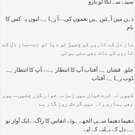
سینے سے لگا لو یارو
ذہن میں آہٹیں ہیں نغموں کی---آ رہا ہے لبوں پہ کس کا
نام
ساز دل کے تاروں کو چھیڑ تو دیا تو نے---ساز دل کے
تاروں کی بات بھی سنی ہوتی
جلوہ فشاں ہے آفتاب آپ کا انتظار ہے---آپ کا انتظار ہے
ڈوب رہا ہے آفتاب
کیوں نہ ترے خیال میں زمزمہ خواں گزر چلیں---یوں
بھی ہماری راہ میں گردش روز گار ہے
دھیما دھیما سہی الجھے ہوئے انفاس کا راگ---ایک آواز تو
ہے دل کے بہلنے کے لیے