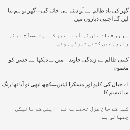
گھر کی یاد ظالم ہے لَو دیئے ہی جائے گی---گھر تو ہم بنا
لیں گے اجنبی دیاروں میں
ہم جو شعلۂ جاں کی لَو نہ تیز کر دیتے---آج غم کی
راہوں میں کتنی تیرگی ہوتی
کتنی ظالم ہے زندگی جاوید---میں نے دیکھا ہے حسن کو
مغموم
اے خیال کی کلیو اور مسکرا لیتیں---کچھ ابھی تو آیا تھا رنگ
سا تبسم کا
کہہ کے جانِ غزل تجھے ہم نے---اپنی کم مائیگی
چھپائی ہے