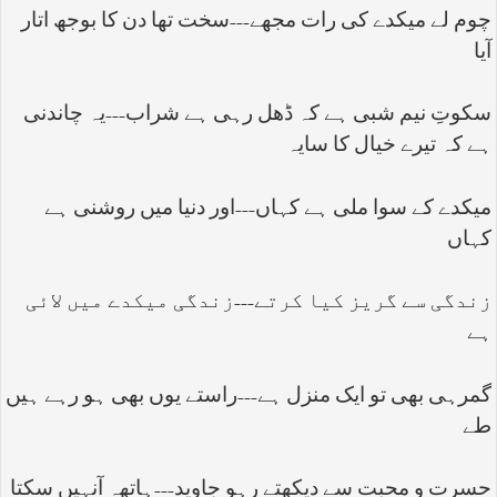
چوم لے میکدے کی رات مجھے---سخت تھا دن کا بوجھ اتار
آیا
سکوتِ نیم شبی ہے کہ ڈھل رہی ہے شراب---یہ چاندنی
ہے کہ تیرے خیال کا سایہ
میکدے کے سوا ملی ہے کہاں---اور دنیا میں روشنی ہے
کہاں
زندگی سے گریز کیا کرتے---زندگی میکدے میں لائی
ہے
گمرہی بھی تو ایک منزل ہے---راستے یوں بھی ہو رہے ہیں
طے
حسرت و محبت سے دیکھتے رہو جاوید---ہاتھہ آنہیں سکتا