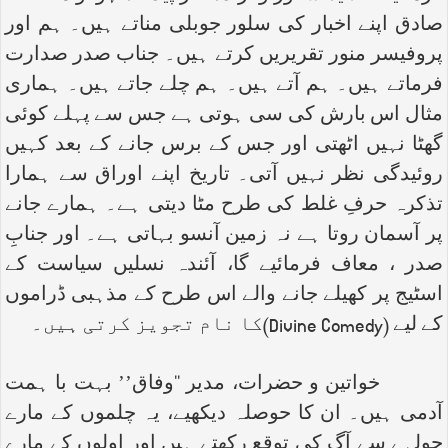
صادق اپنے اخبار کی سلور جوبلی مناتے ہیں۔ ہم اور
پروفیسر منور تقریریں کرتے ہیں۔ جناب صدر صدارت
فرماتے ہیں۔ ہم آتے ہیں۔ ہم چلے جاتے ہیں۔ ہماری
مثال اس بارش کی سی ہوتی ہے جس سے پہلے کوئی
گھٹا نہیں اٹھتی اور جس کے برس جانے کے بعد کہیں
روئیدگی نظر نہیں آتی۔ تاریخ اپنے اوراق سے ہمارا
تذکرہ حرفِ غلط کی طرح مٹا دیتی ہے۔ ہمارے جانے
پر آسمان روتا ہے نہ زمین آنسو بہاتی ہے۔ اور جنابِ
صدر ، معاف فرمائیے گا، آئندہ نسلیں سیاست کے
اسٹیج پر کھیلے جانے والے اس طرح کے مذہبی ڈراموں
کے لیے (
Divine Comedy
)کا نام تجویز کرتی ہیں۔
خواتین و حضرات، مدیر ‘‘وفاق’’ بہت با ہمت
آدمی ہیں۔ ان کا حوصلہ دیکھیے، یہ چلموں کے مارے
چولہے سے آگ کی توقع رکھتے ہیں اور اولوں کے مارے