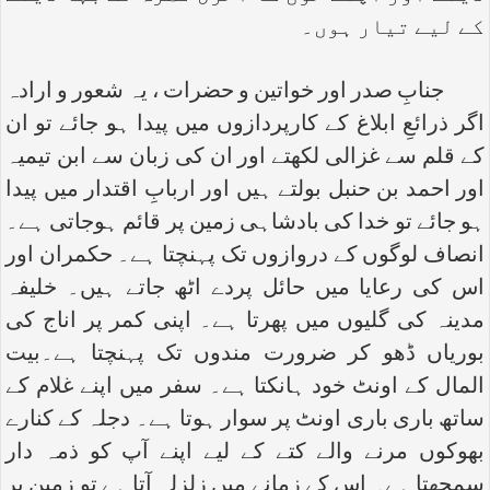
کے لیے تیار ہوں۔
جنابِ صدر اور خواتین و حضرات ، یہ شعور و ارادہ
اگر ذرائعِ ابلاغ کے کارپردازوں میں پیدا ہو جائے تو ان
کے قلم سے غزالی لکھتے اور ان کی زبان سے ابن تیمیہ
اور احمد بن حنبل بولتے ہیں اور اربابِ اقتدار میں پیدا
ہو جائے تو خدا کی بادشاہی زمین پر قائم ہوجاتی ہے۔
انصاف لوگوں کے دروازوں تک پہنچتا ہے۔ حکمران اور
اس کی رعایا میں حائل پردے اٹھ جاتے ہیں۔ خلیفہ
مدینہ کی گلیوں میں پھرتا ہے۔ اپنی کمر پر اناج کی
بوریاں ڈھو کر ضرورت مندوں تک پہنچتا ہے۔بیت
المال کے اونٹ خود ہانکتا ہے۔ سفر میں اپنے غلام کے
ساتھ باری باری اونٹ پر سوار ہوتا ہے۔ دجلہ کے کنارے
بھوکوں مرنے والے کتے کے لیے اپنے آپ کو ذمہ دار
سمجھتا ہے۔ اس کے زمانے میں زلزلہ آتا ہے تو زمین پر