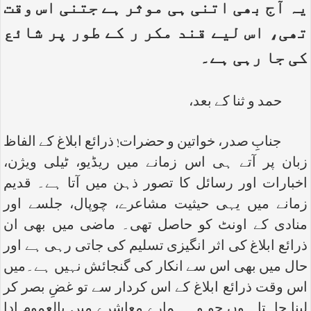
یہ آج بھی اتنی ہی موثر ہے جتنی اس وقت
تھی، اس لیے قند مکر ر کے طور پر شائع
کی جا رہی ہے۔
حمد و ثنا کے بعد،
جنابِ صدر، خواتین و حضرات! ذرائع ابلاغ کے الفاظ
زبان پر آتے ہی اس زمانے میں ریڈیو، ٹیلی ویژن،
اخبارات اور رسائل کا تصور ذہن میں آتا ہے۔ قدیم
زمانے میں یہی حیثیت مشاعرے، چوپال، جلسے اور
منادی کے اونٹ کو حاصل تھی۔ ماضی میں بھی ان
ذرائع ابلاغ کی اثر انگیزی تسلیم کی جاتی رہی ہے اور
حال میں بھی اس سے انکار کی گنجائش نہیں ہے۔میں
اس وقت ذرائع ابلاغ کے اس کردار سے تو غضِ بصر کر
لینا چاہتا ہوں جو وہ ہمارے معاشرے میں بالعموم ادا