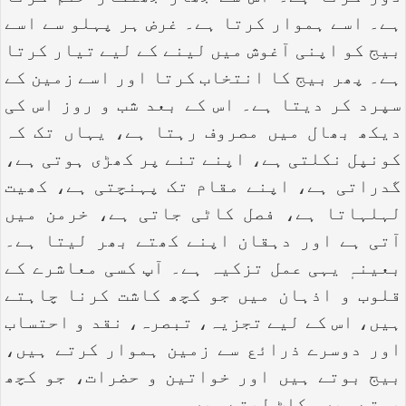
ہے۔ اسے ہموار کرتا ہے۔ غرض ہر پہلو سے اسے
بیج کو اپنی آغوش میں لینے کے لیے تیار کرتا
ہے۔ پھر بیج کا انتخاب کرتا اور اسے زمین کے
سپرد کر دیتا ہے۔ اس کے بعد شب و روز اس کی
دیکھ بھال میں مصروف رہتا ہے، یہاں تک کہ
کونپل نکلتی ہے، اپنے تنے پر کھڑی ہوتی ہے،
گدراتی ہے، اپنے مقام تک پہنچتی ہے، کھیت
لہلہاتا ہے، فصل کاٹی جاتی ہے، خرمن میں
آتی ہے اور دہقان اپنے کھتے بھر لیتا ہے۔
بعینہٖ یہی عمل تزکیہ ہے۔ آپ کسی معاشرے کے
قلوب و اذہان میں جو کچھ کاشت کرنا چاہتے
ہیں، اس کے لیے تجزیہ، تبصرہ، نقد و احتساب
اور دوسرے ذرائع سے زمین ہموار کرتے ہیں،
بیج بوتے ہیں اور خواتین و حضرات، جو کچھ