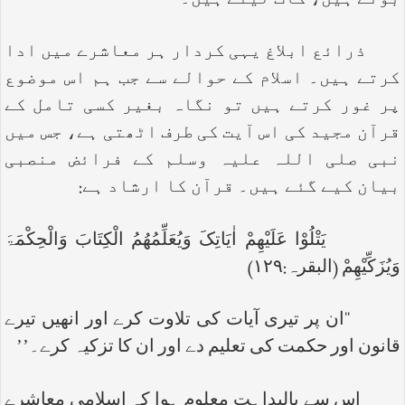
بوتے ہیں، کاٹ لیتے ہیں۔
ذرائع ابلاغ یہی کردار ہر معاشرے میں ادا
کرتے ہیں۔ اسلام کے حوالے سے جب ہم اس موضوع
پر غور کرتے ہیں تو نگاہ بغیر کسی تامل کے
قرآن مجید کی اس آیت کی طرف اٹھتی ہے، جس میں
نبی صلی اللہ علیہ وسلم کے فرائض منصبی
بیان کیے گئے ہیں۔ قرآن کا ارشاد ہے:
یَتْلُوْا عَلَیْھِمْ اٰیَاتِکَ وَیُعَلِّمُھُمُ الْکِتَابَ وَالْحِکْمَۃَ
وَیُزَکِّیْھِمْ (البقرہ:۱۲۹)
‘‘ان پر تیری آیات کی تلاوت کرے اور انھیں تیرے
قانون اور حکمت کی تعلیم دے اور ان کا تزکیہ کرے۔’’
اس سے بالبداہت معلوم ہوا کہ اسلامی معاشرے