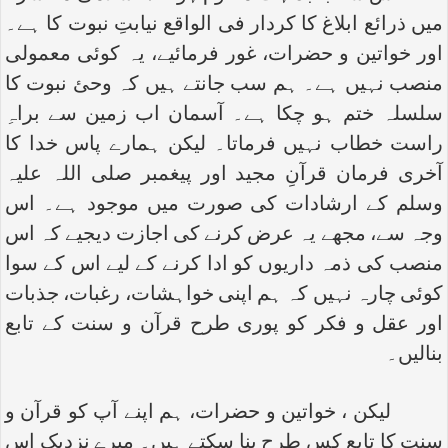
میں ذرائع ابلاغ کا کردار فی الواقع نیابتِ نبوت کا ہے۔
اور خواتین و حضرات، غور فرمائیے، یہ کوئی معمولی
منصب نہیں ہے۔ ہم سب جانتے ہیں کہ وحئ نبوت کا
سلسلہ ختم ہو چکا ہے۔ آسمان اب زمین سے براہِ
راست خطاب نہیں فرماتا۔ لیکن ہمارے پاس خدا کا
آخری فرمان قرآنِ مجید اور پیغمبر صلی اللہ علیہ
وسلم کے ارشادات کی صورت میں موجود ہے۔ اس
وجہ سے، مجھے یہ عرض کرنے کی اجازت دیجیے کہ اس
منصب کی ذمہ داریوں کو ادا کرنے کے لیے اس کے سوا
کوئی چارہ نہیں کہ ہم اپنی خواہشات، رغبات، جذبات
اور عقل و فکر کو پوری طرح قرآن و سنت کے تابع
بنالیں۔
لیکن ، خواتین و حضرات، ہم اپنے آپ کو قرآن و
سنت کا تابع کس طرح بنا سکتے ہیں۔ میرے نزدیک اس