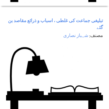
تبليغی جماعت كی غلطی ، اسباب و ذرائع مقاصد بن
گئے
مصنف:
شہباز نصاری