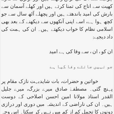
کھیت سے اناج کی تمنا کرتے ہیں اور کھلے آسمان سے
بارش کی امید باندھتے ہیں اور پچھلے آٹھ سال سے جو
کچھ ہوا ہے، اسے اپنی آنکھوں سے دیکھنے کے بعد بھی
اسلامی نظام کا خواب دیکھتے ہیں۔ ان کی ہمت کی
داد دیجیے:
ان کو ، ان ، سے وفا کی ہے امید
جو نہیں جانتے وفا کیا ہے
خواتین و حضرات، بات شایدبہت نازک مقام پر
پہنچ گئی۔ مصطفےٰ صادق میرے بزرگ، میرے جلیل
القدر استاذ مولانا امین احسن اصلاحی کے دوست
ہیں۔ ان کی ناراضی کے اندیشہ میں دوری اور درازی
دونوں کا تحمل کم از کم میں نہیں کر سکتا۔ اس وجہ