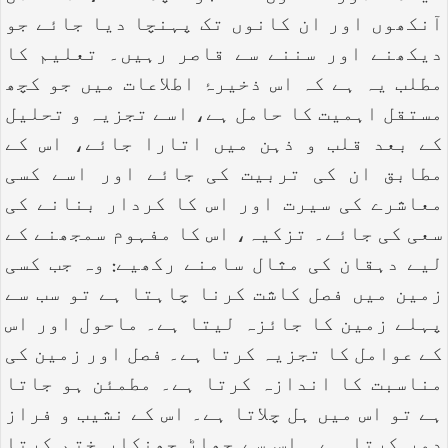
آنکھوں اور ان کانوں تک پہنچا دیا جائے جو
دیکھنے اور سننے سے قاصر رہیں۔ تعلیم کا
مطلب یہ ہے کہ اس ذخیرۂ اطلاعات میں جو کچھ
مستقل اہمیت کا حامل ہے، اسے تجزیہ و تحلیل
کے بعد قلب و ذہن میں اتارا جائے، اس کے
مطابق ان کی تربیت کی جائے اور اسے کسی
معاشرے کی سیرت اور اس کا کردار بنانے کی
سعی کی جائے۔ تزکیہ، اس کا مفہوم سمجھنے کے
لیے دہقان کی مثال سامنے رکھیے: وہ جب کسی
زمین میں فصل کاشت کرنا چاہتا ہے تو سب سے
پہلے زمین کا جائزہ لیتا ہے۔ ماحول اور اس
کے عوامل کا تجزیہ کرتا ہے۔ فصل اور زمین کی
مناسبت کا اندازہ کرتا ہے۔ مطمئن ہو جاتا
ہے تو اس میں ہل چلاتا ہے۔ اس کے نشیب و فراز
دور کرتا ہے۔ اس سے جھاڑ جھنکار ختم کرتا