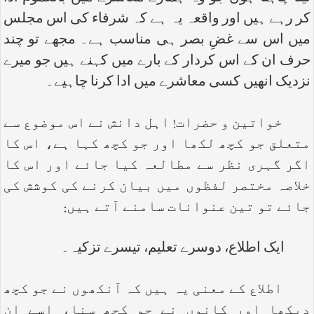
کر رہے ہیں اور واقعہ یہ ہے کہ شرفاء کی اس مجلس
میں اس سے غضِ بصر ہی مناسب ہے۔ مجھے تو چند
حرف ان کے اس کردار کے بارے میں کہنے ہیں جو میرے
نزدیک انھیں کسی معاشرے میں ادا کرنا چاہیے۔
خواتین و حضرات! اہل دانش نے اس موضوع سے
متعلق جو کچھ لکھا اور جو کچھ کہا ہے، اس کا
اگر گہری نظر سے مطالعہ کیا جائے اور اس کا
خلاصہ مختصر لفظوں میں بیان کرنے کی کوشش کی
جائے تو تین عنوانات سامنے آتے ہیں:
ایک اطلاع، دوسرے تعلیم، تیسرے تزکیہ۔
اطلاع کے معنی یہ ہیں کہ آنکھوں نے جو کچھ
دیکھا اور کانوں نے جو کچھ سنا، اسے ان