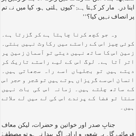
اپنا درہ مار کر کہتا ہے: ‘‘کیوں ہلتی ہو، کیا میں نے تم
پر انصاف نہیں کیا؟’’
وہ جو کچھ کرنا چاہتا ہے کر گزرتا ہے۔
کوئی چیز اس کے راستے میں رکاوٹ نہیں بنتی۔
زمین اس کا ساتھ نہیں دیتی تو آسمان زمین پر
اتر آتا ہے۔ لوگ اس کے لیے راستے تاریک کر
دیتے ہیں تو بجلیاں اسے راہ سجھاتی ہیں۔
انسان اس سے گریزاں ہوتے ہیں تو شجر و حجر اس
کے ساتھ چلتے ہیں۔ زمانہ اس کی بات نہیں
سنتا تو فضا کے پرندے اس کی لے میں لے ملاتے
ہیں۔
جنابِ صدر اور خواتین و حضرات، لیکن معاف
فرمائیے گا۔ یہ شعور و ارادہ اگر پیدا نہ ہو تو مصطفےٰ