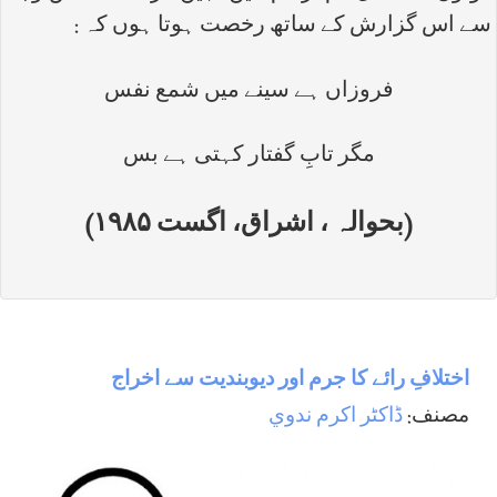
سے اس گزارش کے ساتھ رخصت ہوتا ہوں کہ :
فروزاں ہے سینے میں شمع نفس
مگر تابِ گفتار کہتی ہے بس
(بحوالہ ، اشراق، اگست ۱۹۸۵)
اختلافِ رائے کا جرم اور دیوبندیت سے اخراج
مصنف:
ڈاكٹر اكرم ندوي