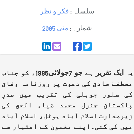
سلسلہ :
فکر و نظر
شمارہ :
مئی 2005
یہ ایک تقریر ہے جو 7جولائی1985ء کو جناب
مصطفےٰ صادق کی دعوت پر روزنامہ وفاق
کی سلور جوبلی کی تقریب میں صدرِ
پاکستان جنرل محمد ضیاء الحق کی
زیرصدارت اسلام آباد ہوٹل، اسلام آباد
میں کی گئی۔اپنے مضمون کے اعتبار سے