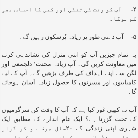
۴- آپ کو وقت کی تنگی اور کمی کا احساس بھی
کم ہوگا۔
۵- آپ ذہنی طور پر زیادہ پُرسکون رہیں گے۔
یہ تمام چیزیں آپ کو اپنی منزل کی نشاندہی کرنے
میں معاونت کریں گی۔ آپ زیادہ محنت’ دلجمعی اور
لگن سے اپنے اہداف کی طرف بڑھیں گے۔ آپ کے لیے
کامیابیوں اور مسرتوں کا حصول زیادہ آسان ہوجائے
گا۔
آپ نے کبھی غور کیا ہے کہ آپ کا وقت کن سرگرمیوں
کے تحت گزرتا ہے؟ ایک عام اندازے کے مطابق ایک
شہری اپنی زندگی کے ۲۰سال صرف سو کر گزار