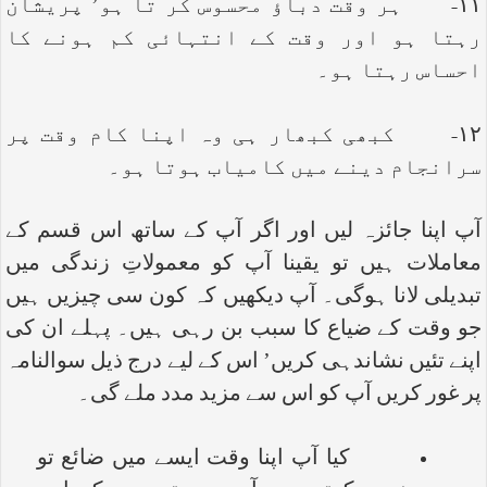
۱۱- ہر وقت دباؤ محسوس کر تا ہو’ پریشان
رہتا ہو اور وقت کے انتہائی کم ہونے کا
احساس رہتا ہو۔
۱۲- کبھی کبھار ہی وہ اپنا کام وقت پر
سرانجام دینے میں کامیاب ہوتا ہو۔
آپ اپنا جائزہ لیں اور اگر آپ کے ساتھ اس قسم کے
معاملات ہیں تو یقینا آپ کو معمولاتِ زندگی میں
تبدیلی لانا ہوگی۔ آپ دیکھیں کہ کون سی چیزیں ہیں
جو وقت کے ضیاع کا سبب بن رہی ہیں۔ پہلے ان کی
اپنے تئیں نشاندہی کریں’ اس کے لیے درج ذیل سوالنامہ
پر غور کریں آپ کو اس سے مزید مدد ملے گی۔
کیا آپ اپنا وقت ایسے میں ضائع تو