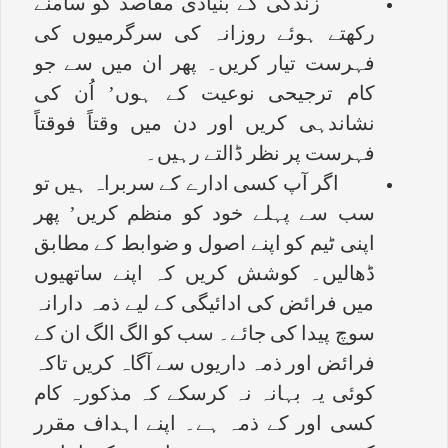
زندگی کے بنیادی مقاصد کو سامنے
رکھتے ہوئے روزانہ کی سرگرمیوں کی
فہرست تیار کریں۔ پھر ان میں سے جو
کام ترجیحی نوعیت کے ہوں’ اُن کی
نشاندہی کریں اور دن میں وقتاً فوقتاً
فہرست پر نظر ڈالتے رہیں۔
اگر آپ کسی ادارے کے سربراہ ہیں تو
سب سے پہلے خود کو منظم کریں’ پھر
اپنی ٹیم کو اپنے اصول و ضوابط کے مطابق
ڈھالیں۔ کوشش کریں کہ اپنے ساتھیوں
میں فرائض کی ادائیگی کے لیے ذمہ دارانہ
سوچ پیدا کی جائے۔ سب کو الگ الگ ان کے
فرائض اور ذمہ داریوں سے آگاہ کریں تاکہ
کوئی یہ بہانہ نہ کرسکے کہ مذکورہ کام
کسی اور کے ذمہ ہے۔ اپنے اہداف مقرر