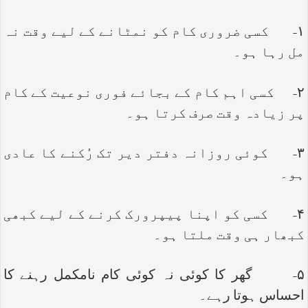
۱- کسی ضروری کام کو نمٹانے کے لیے وقت نہ
مل رہا ہو۔
۲- کسی اہم کام کے بجائے فوری نوعیت کے کام
پر زیادہ وقت صرف کرتا ہو۔
۳- کوئی روزانہ دفتر دیر تک رُکنے کا عادی
ہو۔
۴- کسی کو اپنا پیپرورک کرنے کے لیے کبھی
کبھار ہی وقت ملتا ہو۔
۵- گھر کا کوئی نہ کوئی کام نامکمل رہنے کا
احساس ہوتا رہے۔