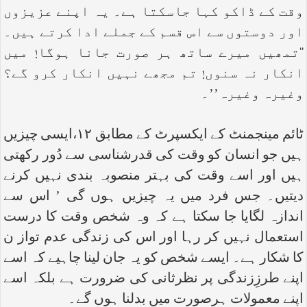
وقت کے ڈاکو کہا جاسکتا ہے۔ یہ اپنے عزیزوں
اور دوستوں سے اس قسم کے جملے ادا کرتے ہیں۔
‘‘تمھیں میرے ساتھ ہر صورت جانا ہوگا! میں
انکار نہ سنوں! تم مجھے نہیں انکار کرو گے؟
وغیرہ وغیرہ’’۔
ٹائم مینجمنٹ کے ایکسپرٹ کے مطابق ۱۲،ایسی چیزیں
ہیں جو انسان کو وقت کی قدرشناسی سے دُور رکھتی
ہیں اور اسے وقت کی بہتر منصوبہ بندی نہیں کرنے
دیتیں۔ جس فرد میں یہ چیزیں ہوں گی ’ اس سے
اندازہ لگایا جا سکتا ہے کہ وہ شخص وقت کا درست
استعمال نہیں کر رہا اور اس کی زندگی عدم تواز ن
کا شکار ہے۔ ایسے شخص کو یہ جان لینا چاہیے کہ اسے
اپنے طرزِزندگی پر نظرثانی کی ضرورت ہے بلکہ اسے
اپنے معمولات ہرصورت میں بدلنا ہوں گے۔