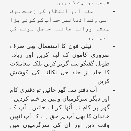
لازمی نوعیت کے ہوں۔
سفر اور انتظار کی زحمت صرف
اسی وقت اٹھائیں جب آپ کو کوئی بڑا
پیشہ ورانہ فائدہ حاصل ہونے کی
امید ہو۔
ٹیلی فون کا استعمال بھی صرف
ضروری کاموں کے لیے کریں اور زیادہ
طویل گفتگو سے گریز کریں بلکہ معاملات
کا جلد از جلد حل نکالنے کی کوشش
کریں۔
آپ دفتر سے گھر جائیں تو دفتری کام
اور دیگر سرگرمیاں وہیں پر ختم کردیں ’
گھر پر کام نہ اُٹھا کر لے جائیں۔ آپ کے
خاندان کا بھی آپ پر حق ہے کہ آپ انھیں
وقت دیں اور ان کی سرگرمیوں میں