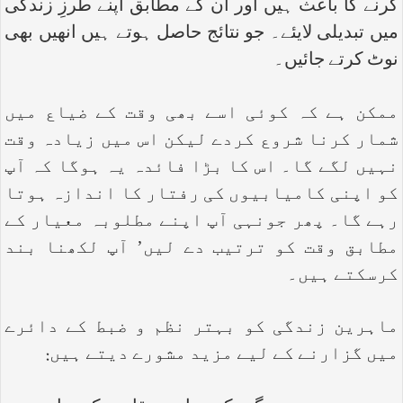
کرنے کا باعث ہیں اور ان کے مطابق اپنے طرزِ زندگی
میں تبدیلی لایئے۔ جو نتائج حاصل ہوتے ہیں انھیں بھی
نوٹ کرتے جائیں۔
ممکن ہے کہ کوئی اسے بھی وقت کے ضیاع میں
شمار کرنا شروع کردے لیکن اس میں زیادہ وقت
نہیں لگے گا۔ اس کا بڑا فائدہ یہ ہوگا کہ آپ
کو اپنی کامیابیوں کی رفتار کا اندازہ ہوتا
رہے گا۔ پھر جونہی آپ اپنے مطلوبہ معیار کے
مطابق وقت کو ترتیب دے لیں’ آپ لکھنا بند
کرسکتے ہیں۔
ماہرین زندگی کو بہتر نظم و ضبط کے دائرے
میں گزارنے کے لیے مزید مشورے دیتے ہیں: