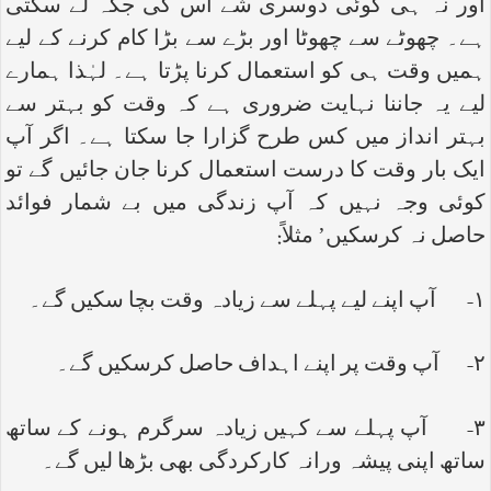
اور نہ ہی کوئی دوسری شے اس کی جگہ لے سکتی
ہے۔ چھوٹے سے چھوٹا اور بڑے سے بڑا کام کرنے کے لیے
ہمیں وقت ہی کو استعمال کرنا پڑتا ہے۔ لہٰذا ہمارے
لیے یہ جاننا نہایت ضروری ہے کہ وقت کو بہتر سے
بہتر انداز میں کس طرح گزارا جا سکتا ہے۔ اگر آپ
ایک بار وقت کا درست استعمال کرنا جان جائیں گے تو
کوئی وجہ نہیں کہ آپ زندگی میں بے شمار فوائد
حاصل نہ کرسکیں’ مثلاً:
۱- آپ اپنے لیے پہلے سے زیادہ وقت بچا سکیں گے۔
۲- آپ وقت پر اپنے اہداف حاصل کرسکیں گے۔
۳- آپ پہلے سے کہیں زیادہ سرگرم ہونے کے ساتھ
ساتھ اپنی پیشہ ورانہ کارکردگی بھی بڑھا لیں گے۔