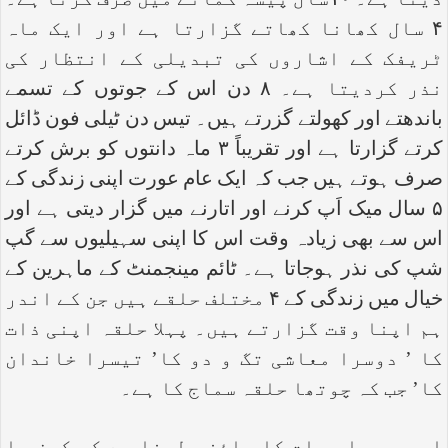
دیتا ہے۔ ۱۰سال پیسہ کمانے میں صرف کرتا ہے۔
۴ سال کھانا کھاتے گزارتا ہے اور ایک ماہ
ٹریفک کے اشاروں کی تبدیلی کے انتظار کی
نذر کردیتا ہے۔ ۸ دن اس کے جوتوں کے تسمے
باندھتے اور کھولتے گزرتے ہیں۔ تیس دن ٹیلی فون ڈائل
کرتے گزارتا ہے اور تقریباً ۳ ماہ دانتوں کو برش کرتے
صرف ہوتے ہیں جب کہ ایک عام عورت اپنی زندگی کے
۵ سال میک اَپ کرنے اور اتارنے میں گزار دیتی ہے اور
اس سے بھی زیادہ وقت اس کا اپنی سہیلیوں سے گپ
شپ کی نذر ہوجاتا ہے۔ ٹائم مینجمنٹ کے ماہرین کے
خیال میں زندگی کے ۴ مختلف حلقے ہیں جن کے اندر
ہم اپنا وقت گزارتے ہیں۔ پہلا حلقہ اپنی ذات
کا ’ دوسرا معاشی تگ و دو کا’ تیسرا خاندان
کا’ جب کہ چوتھا حلقہ سماج کا ہے۔