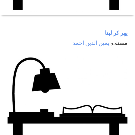
پھر كر لينا
مصنف:
يمين الدين احمد