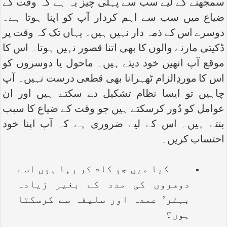
سمجھنے کے لیے سب سے پہلی چیز یہ ہے کہ وقت کے
ضیاع میں سب سے اہم کردار آپ کو اپنا ہوتا ہے۔
دوسرے اس کے ذمہ دار نہیں ہیں۔ یہاں تک کہ وقت پر
ڈکیتی مارنے والوں کا بھی اتنا قصور نہیں ہوتا۔ اس کا
موقع آپ انھیں خود دیتے ہیں۔ ماحول یا دوسروں کو
اس کا موردِالزام ٹھہرانا بھی قطعی درست نہیں۔ آپ
چاہیں تو ایسا نظام تشکیل دے سکتے ہیں اور ان
عوامل کو دُور کرسکتے ہیں جو وقت کے ضیاع کا سبب
بنتے ہیں۔ اس کے لیے ضروری ہے کہ آپ اپنا خود
احتساب کریں۔
کیا میں جو کام کر رہا ہوں اسے
دوسروں کی مدد کے بغیر زیادہ
بہتر’ عمدہ اور سلیقہ سے کرسکتا
ہوں؟