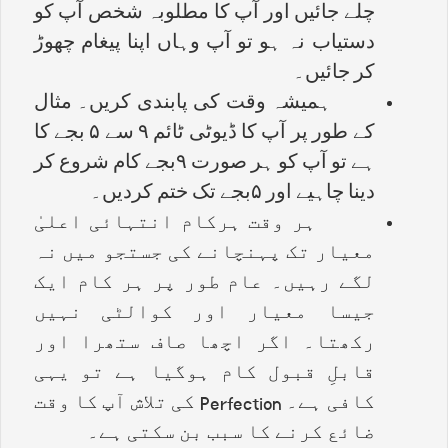
چلے جائیں اور آپ کا مطلوبہ شخص آپ کو
دستیاب نہ ہو تو آپ وہاں اپنا پیغام چھوڑ
کر جائیں۔
ہمیشہ وقت کی پابندی کریں۔ مثال
کے طور پر آپ کا ڈیوٹی ٹائم ۹ سے ۵ بجے کا
ہے تو آپ کو ہر صورت ۹بجے کام شروع کر
دینا چاہیے اور ۵بجے تک ختم کردیں۔
ہر وقت ہرکام انتہائی اعلیٰ
معیار تک پہنچانے کی جستجو میں نہ
لگے رہیں۔ عام طور پر ہر کام ایک
جیسا معیار اور کوالٹی نہیں
رکھتا۔ اگر اچھا صاف ستھرا اور
قابلِ قبول کام ہوگیا ہے تو یہی
کافی ہے۔
Perfection
کی تلاش آپ کا وقت
ضائع کرنے کا سبب بن سکتی ہے۔