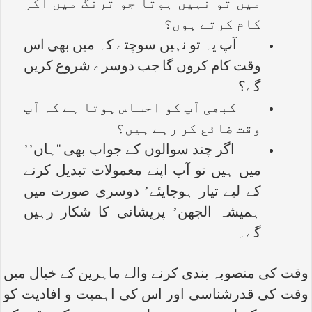
میں تو نہیں ہوتا جو ترنگ میں آکر
کام کرتے ہوں؟
آپ یہ تو نہیں سوچتے کہ میں بھی اس
وقت کام کروں گا جب دوسرے شروع کریں
گے؟
کبھی آپ کو احساس ہوتا ہے کہ آپ
وقت ضائع کر رہے ہیں؟
اگر چند سوالوں کے جواب بھی ‘‘ہاں’’
میں ہیں تو آپ اپنے معمولات تبدیل کرنے
کے لیے تیار ہوجایئے’ دوسری صورت میں
ہمیشہ الجھن’ پریشانی کا شکار رہیں
گے۔
وقت کی منصوبہ بندی کرنے والے ماہرین کے خیال میں
وقت کی قدرشناسی اور اس کی اہمیت و افادیت کو