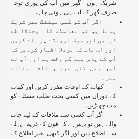
شریک ہوں۔ گھر میں آپ کی پوری توجہ
صرف گھر کے لیے ہی ہونی چاہیے۔
اگر آپ کو کسی میٹنگ میں شریک
ہونا ہو تو معاملات کا ایجنڈا طے
کرلیں اور صرف ایجنڈے پر بات کریں
اور اس بات کا برملا اظہار کردیں کہ
آپ کے پاس بہت کم وقت ہے اور آپ نے
اور بھی کئی ضروری کام نمٹانے
ہیں۔
کھانے کے اوقات مقرر کریں اور کھانے
کے دوران میں کسی بحث طلب مسئلے کو
مت چھیڑیں۔
اگر آپ کسی سے ملاقات کے لیے جانے
والے ہیں تو بہترہے کہ فون کے ذریعہ پہلے
سے اطلاع دیں اور اگر کبھی بغیر اطلاع کے