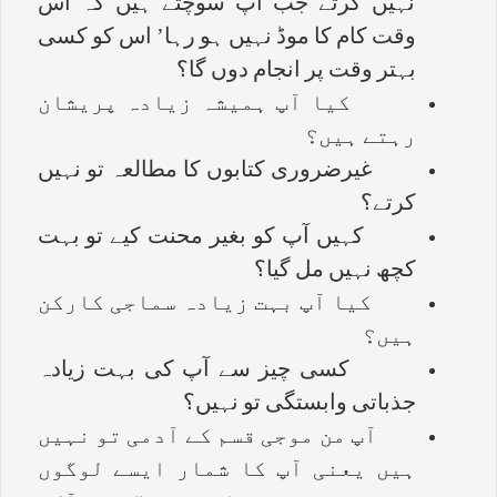
نہیں کرتے جب آپ سوچتے ہیں کہ اس
وقت کام کا موڈ نہیں ہو رہا’ اس کو کسی
بہتر وقت پر انجام دوں گا؟
کیا آپ ہمیشہ زیادہ پریشان
رہتے ہیں؟
غیرضروری کتابوں کا مطالعہ تو نہیں
کرتے؟
کہیں آپ کو بغیر محنت کیے تو بہت
کچھ نہیں مل گیا؟
کیا آپ بہت زیادہ سماجی کارکن
ہیں؟
کسی چیز سے آپ کی بہت زیادہ
جذباتی وابستگی تو نہیں؟
آپ من موجی قسم کے آدمی تو نہیں
ہیں یعنی آپ کا شمار ایسے لوگوں