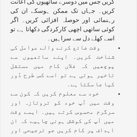
کریں جس میں دوسرے ساتھیوں کی اعانت
کریں۔ جہاں تک ممکن ہوسکے ان کی
رہنمائی اور حوصلہ افزائی کریں۔ اگر
کوئی ساتھی اچھی کارکردگی دکھاتا ہے تو
اسے کھلے دل سے سراہیں۔
وقت ضائع کرنے والے عوامل کی
شناخت کریں۔ اپنے ساتھیوں سے
پوچھیں کہ فلاں کام میں مستقل
تاخیر ہوتی ہے تو اسے کس طرح دُور
کیا جا سکتا ہے۔
خود سے معلوم کریں کہ کون سے
وقت میں آپ خود کو تروتازہ اور
سرگرم محسوس کرتے ہیں۔ ایسے وقت
میں آپ کی کوشش ہونی چاہیے کہ ان
اہداف پر کام کریں جو ترجیحی اور