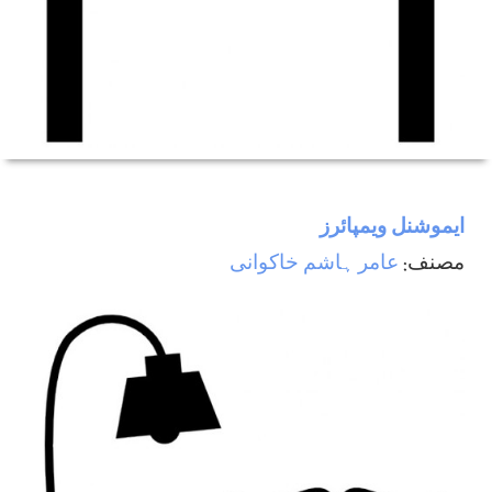
ایموشنل ویمپائرز
مصنف:
عامر ہاشم خاکوانی