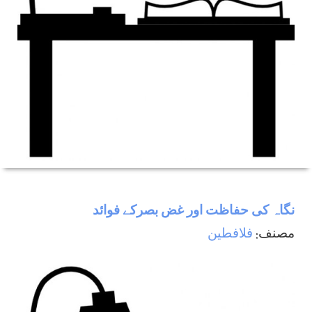
نگاہ كی حفاظت اور غض بصركے فوائد
مصنف:
فلافطين