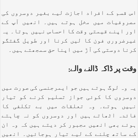
اس قسم کے افراد اجازت لیے بغیر دوسروں کی
مصروفیات میں مخل ہوتے ہیں۔ انھیں آپ کے
اور اپنے قیمتی وقت کا احساس نہیں ہوتا۔ یہ
غیرضروری فون کا لیں کرنا اور طویل گفتگو
کرنا دوستی کی آڑ میں اپنا حق سمجھتے ہیں۔
وقت پر ڈاکہ ڈالنے والے:
یہ وہ لوگ ہوتے ہیں جو ایمرجنسی کی صورت میں
دوسروں کا کوئی جواز تسلیم کرنے کو تیار
نہیں ہوتے۔ وہ تعلقات میں بے تکلفی کا
فائدہ اٹھاتے ہیں اور دوسروں کو نہ چاہتے
ہوئے بھی انھیں مجبور کر دیتے ہیں کہ وہ ان
کے ساتھ چلنے کے لیے تیار ہوجائیں۔ انھیں