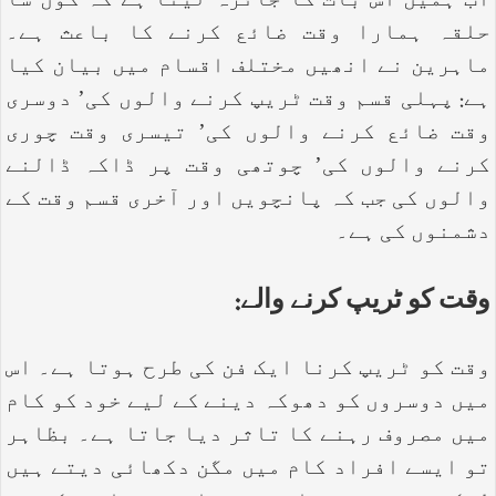
اب ہمیں اس بات کا جائزہ لینا ہے کہ کون سا
حلقہ ہمارا وقت ضائع کرنے کا باعث ہے۔
ماہرین نے انھیں مختلف اقسام میں بیان کیا
ہے: پہلی قسم وقت ٹریپ کرنے والوں کی’ دوسری
وقت ضائع کرنے والوں کی’ تیسری وقت چوری
کرنے والوں کی’ چوتھی وقت پر ڈاکہ ڈالنے
والوں کی جب کہ پانچویں اور آخری قسم وقت کے
دشمنوں کی ہے۔
وقت کو ٹریپ کرنے والے:
وقت کو ٹریپ کرنا ایک فن کی طرح ہوتا ہے۔ اس
میں دوسروں کو دھوکہ دینے کے لیے خود کو کام
میں مصروف رہنے کا تاثر دیا جاتا ہے۔ بظاہر
تو ایسے افراد کام میں مگن دکھائی دیتے ہیں