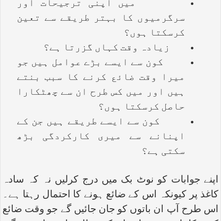
میں اپنی ترجیحات اور
سرگرمیوں کا بہتر طریقے سے تعین
کرسکتا ہوں؟
زیادہ وقت کہاں گزرتا ہے؟
کون سے ایسے بڑے عوامل ہیں جو
میرا وقت ضائع کرنے کا سبب بنتے
ہیں اور میں کس طرح ان سے چھٹکارا
حاصل کرسکتا ہوں؟
کون سے ایسے طریقے ہیں جن کے
اپنانے سے میری کارکردگی بڑھ
سکتی ہے؟
اپنے جوابات کو نوٹ بک میں درج کرلیں نہ کہ سادہ
کاغذ پر کیونکہ اس کے ضائع ہونے کا احتمال رہتا ہے۔
اس طرح آپ ان باتوں کو جان جائیں گے جو وقت ضائع