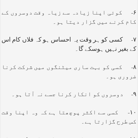
۶- کوئی اپنا زیادہ سے زیاہ وقت دوسروں کے
کام کرنے میں گزار دیتا ہو۔
۷- کسی کو ہر وقت یہ احساس ہو کہ فلاں کام اس
کے بغیر نہیں ہوسکے گا۔
۸- کسی کو بہت ساری میٹنگوں میں شرکت کرنا
ضروری ہو۔
۹- دوسروں کو انکار کرنا جسے نہ آتا ہو۔
۱۰- کسی سے اکثر پوچھتا ہے کہ وہ اپنا وقت
کس طرح گزارتا ہے۔