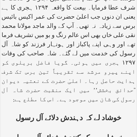
شرف عطا فرمایا۔ بیعت کا واقعہ ۱۲۹۴ ہجری کا ہے
یعنی ان دنوں جب اعلیٰ حضرت کی عمر اکیس بائیس
برس سے زیادہ نہ تھی۔ آپ کے والد ماجد مولانا محمد
نقی علی خاں بھی اس عالم رنگ و بو میں تشریف فرما
تھے اور وہی اپنے پاکباز اور ہونہار فرزند کو شاہ آل
رسول کی خدمت میں لے گئے۔ شاہ صاحب کی وفات
۱۲۹۷ ہجری میں ہوئی۔ گویا فاضل بریلوی کو
اپنے پیرو مرشد سے تقریباً تین برس تک شرف
ہدایت حاصل رہا۔ اعلیٰ حضرت کے نعتیہ دیوان
‘‘حدائق بخشش’’ میں ایک منقبت حضرت شاہ آل
رسول کی شان میں موجود ہے۔ اس کا مطلع ہے:
خوشاد لے کہ دہندش دلائے آل رسول