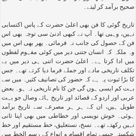
صحیح برآمد کر لیتے۔
تاریخ گوئی کا فن بھی اعلیٰ حضرت کے پاس اکتسابی
نہیں، وہبی تھا۔ آپ نے کبھی ادنیٰ سی توجہ بھی اس
فن کے حصول کی جانب نہ فرمائی۔ پھر بھی اس میں
وہ ملکہ کہ انسان جتنی دیر میں کوئی مفہوم لفظوں
میں ادا کرتا ہے۔ اعلیٰ حضرت اتنی ہی دیر میں بے
تکلف تاریخی مادے اور جملے فرما دیا کرتے تھے۔ جس
کا بڑا ثبوت یہ ہے کہ حضور کی تصانیف کثیرہ میں سے
بہت کم ایسی ہوں گی جن کا نام تاریخی نہ ہو۔ بعض
عربی اور اردو کے قصائد اور تاریخ ہائے وصال جو بہت
طویل ہیں، ان کے ہر ہر مصرعے سے تاریخ برآمد
ہوئی۔ خوش نویسی اور خطاطی میں بھی اپنا ثانی
نہیں رکھتے تھے۔ نسخ، نستعلیق، خط مستقیم اور خط
شکستہ جیسے تمام اقسام و انواع کے رسم الخط میں