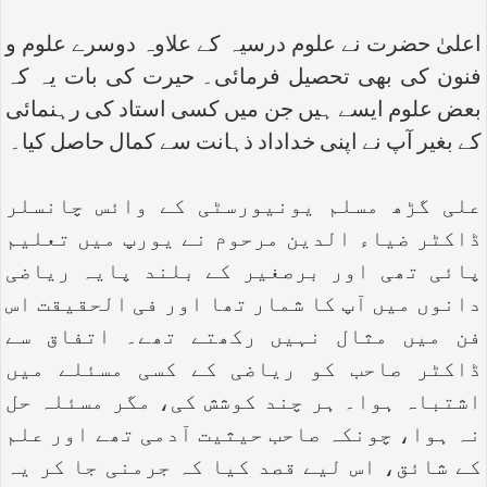
اعلیٰ حضرت نے علوم درسیہ کے علاوہ دوسرے علوم و
فنون کی بھی تحصیل فرمائی۔ حیرت کی بات یہ کہ
بعض علوم ایسے ہیں جن میں کسی استاد کی رہنمائی
کے بغیر آپ نے اپنی خداداد ذہانت سے کمال حاصل کیا۔
علی گڑھ مسلم یونیورسٹی کے وائس چانسلر
ڈاکٹر ضیاء الدین مرحوم نے یورپ میں تعلیم
پائی تھی اور برصغیر کے بلند پایہ ریاضی
دانوں میں آپ کا شمار تھا اور فی الحقیقت اس
فن میں مثال نہیں رکھتے تھے۔ اتفاق سے
ڈاکٹر صاحب کو ریاضی کے کسی مسئلے میں
اشتباہ ہوا۔ ہر چند کوشش کی، مگر مسئلہ حل
نہ ہوا، چونکہ صاحب حیثیت آدمی تھے اور علم
کے شائق، اس لیے قصد کیا کہ جرمنی جا کر یہ