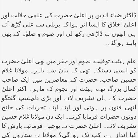
ڈاکٹر ضیاء الدین پر اعلیٰ حضرت کی علمی جلالت اور
اعلیٰ اخلاق کا ایسا اثر ہوا کہ بریلی سے علی گڑھ آتے
ہی انھوں نے ڈاڑھی رکھ لی اور صوم و صلوٰۃ کے بھی
پابند ہو گئے۔
علم ہیئت،توقیت، نجوم اور جفر میں بھی اعلیٰ حضرت
کو ایسی دستگاہ تھی کہ بیان سے باہر۔ مولانا غلام
حسین صاحب، حضرت کے معاصرین میں ایک صاحب
کمال بزرگ تھے، ہیئت اور نجوم کے ماہر۔ اکثر اعلیٰ
حضرت کے ہاں تشریف لاتے اور بڑی دلچسپ گفتگو
انھی فنون پر ہوتی اور اپنے اپنے تجربات کی جانچ
دونوں حضرات فرمایا کرتے۔ ایک دن مولانا غلام حسین
تشریف لائے۔ اعلیٰ حضرت نے پوچھا : فرمائیے بارش کا
کیا انداز ہے، کب تک ہو گی؟ مولانا نے ستاروں کی