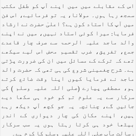
اس کے مقابلے میں میں اپنے آپ کو طفل مکتب
سمجھ رہا ہوں۔ مولانا، یہ تو فرمائیے، اس فن
میں آپ کا استاد کون ہے؟ اعلیٰ حضرت نے ارشاد
فرمایا: میرا کوئی استاد نہیں، میں نے اپنے
والد ماجد علیہ الرحمۃ سے صرف چار قاعدے
جمع، تفریق، ضرب تقسیم محض اس لیے سیکھے
تھے کہ ترکے کے مسائل میں ان کی ضرورت پڑتی
ہے۔ شرح چغمینی شروع کی ہی تھی کہ حضرت والد
ماجد نے فرمایا کیوں اپنا وقت ضائع کرتے
ہو، مصطفی پیارے (صلی اللہ علیہ وسلم ) کی
سرکار سے یہ علوم تم کو خود ہی سکھا دیے
جائیں گے، چنانچہ یہ جو کچھ آپ دیکھ رہے
ہیں، اپنے مکان کی چار دیواری کے اندر
بیٹھا خود ہی کرتا رہتا ہوں یہ سب سرکار
رسالت مآب صلی اللہ علیہ وسلم کا کرم ہے۔