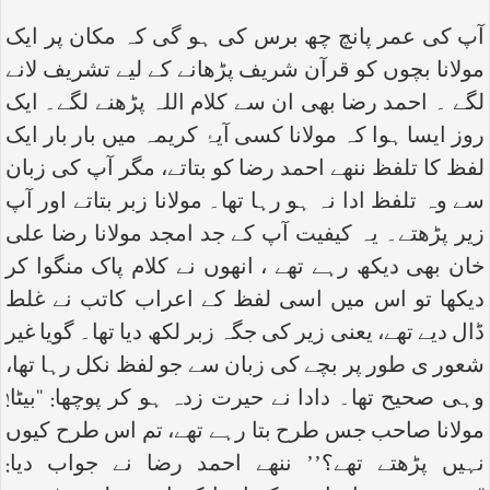
آپ کی عمر پانچ چھ برس کی ہو گی کہ مکان پر ایک
مولانا بچوں کو قرآن شریف پڑھانے کے لیے تشریف لانے
لگے ۔ احمد رضا بھی ان سے کلام اللہ پڑھنے لگے۔ ایک
روز ایسا ہوا کہ مولانا کسی آیۂ کریمہ میں بار بار ایک
لفظ کا تلفظ ننھے احمد رضا کو بتاتے، مگر آپ کی زبان
سے وہ تلفظ ادا نہ ہو رہا تھا۔ مولانا زبر بتاتے اور آپ
زیر پڑھتے۔ یہ کیفیت آپ کے جد امجد مولانا رضا علی
خان بھی دیکھ رہے تھے ، انھوں نے کلام پاک منگوا کر
دیکھا تو اس میں اسی لفظ کے اعراب کاتب نے غلط
ڈال دیے تھے، یعنی زیر کی جگہ زبر لکھ دیا تھا۔ گویا غیر
شعور ی طور پر بچے کی زبان سے جو لفظ نکل رہا تھا،
وہی صحیح تھا۔ دادا نے حیرت زدہ ہو کر پوچھا: ‘‘بیٹا!
مولانا صاحب جس طرح بتا رہے تھے، تم اس طرح کیوں
نہیں پڑھتے تھے؟’’ ننھے احمد رضا نے جواب دیا: