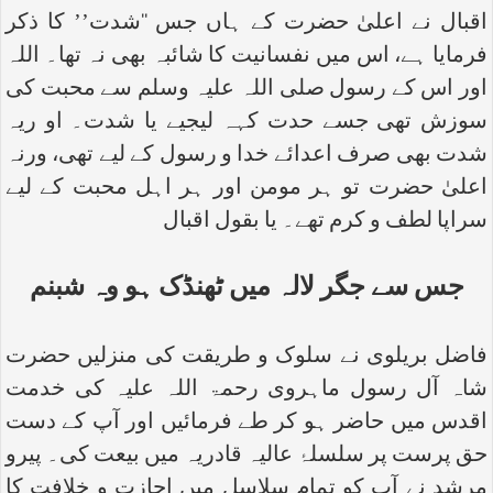
اقبال نے اعلیٰ حضرت کے ہاں جس ‘‘شدت’’ کا ذکر
فرمایا ہے، اس میں نفسانیت کا شائبہ بھی نہ تھا۔ اللہ
اور اس کے رسول صلی اللہ علیہ وسلم سے محبت کی
سوزش تھی جسے حدت کہہ لیجیے یا شدت۔ او ریہ
شدت بھی صرف اعدائے خدا و رسول کے لیے تھی، ورنہ
اعلیٰ حضرت تو ہر مومن اور ہر اہل محبت کے لیے
سراپا لطف و کرم تھے۔ یا بقول اقبال
جس سے جگر لالہ میں ٹھنڈک ہو وہ شبنم
فاضل بریلوی نے سلوک و طریقت کی منزلیں حضرت
شاہ آل رسول ماہروی رحمۃ اللہ علیہ کی خدمت
اقدس میں حاضر ہو کر طے فرمائیں اور آپ کے دست
حق پرست پر سلسلۂ عالیہ قادریہ میں بیعت کی۔ پیرو
مرشد نے آپ کو تمام سلاسل میں اجازت و خلافت کا