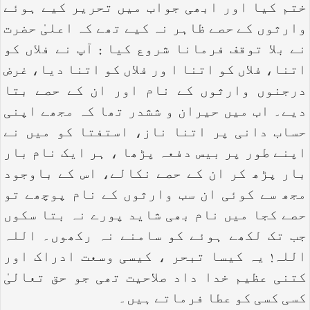
ختم کیا اور ابھی جواب میں تحریر کیے ہوئے
وارثوں کے حصے ظاہر نہ کیے تھے کہ اعلیٰ حضرت
نے بلا توقف فرمانا شروع کیا : آپ نے فلاں کو
اتنا، فلاں کو اتنا ا ور فلاں کو اتنا دیا، غرض
درجنوں وارثوں کے نام اور ان کے حصے بتا
دیے۔ اب میں حیران و ششدر تھا کہ مجھے اپنی
حساب دانی پر اتنا ناز، استفتا کو میں نے
اپنے طور پر بیس دفعہ پڑھا ، ہر ایک نام بار
بار پڑھ کر ان کے حصے نکالے، اس کے باوجود
مجھ سے کوئی ان سب وارثوں کے نام پوچھے تو
حصے کجا میں نام بھی شاید پورے نہ بتا سکوں
جب تک لکھے ہوئے کو سامنے نہ رکھوں۔ اللہ
اللہ! یہ کیسا تبحر ، کیسی وسعت ادراک اور
کتنی عظیم خدا داد صلاحیت تھی جو حق تعالیٰ
کسی کسی کو عطا فرماتے ہیں۔