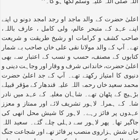
اللہ صلی اللہ علیہ وسلم لکھا ہو گا۔’’
اعلیٰ حضرت کے والد ماجد او رجد امجد دونو ں اپنے
اپنے عہد کے متبحر عالم، ولی کامل ، عارف باللہ،
صاحب کشف و کرامات او رشیخ طریقت و شریعت
تھے۔ آپ کے والد مولانا نقی علی خاں صاحب بے شمار
کتابوں کے مصنف، حسب و نسب کے اعتبار سے بھی
اعلیٰ حضرت، خاندانی شرف و وقار اور وجاہت دینی و
دنیوی کا امتیاز رکھتے تھے۔ آپ کے جد اعلیٰ حضرت
محمد سعید خاں رحمۃ اللہ علیہ قندھار کے مؤقر قبیلے
بڑہیچ کے پٹھان تھے۔ شاہان مغلیہ کے عہد میں نادر
شاہ کے ہمراہ لاہور تشریف لائے اور ممتاز و معزز
عہدوں پر فائز رہے۔ لاہور کا شیش محل انھی کی
جاگیر تھا۔ پھر لاہور سے دہلی چلے گئے۔ سعید اللہ
خاں شش ہزاروی منصب پر فائز تھے اور شجاعت جنگ