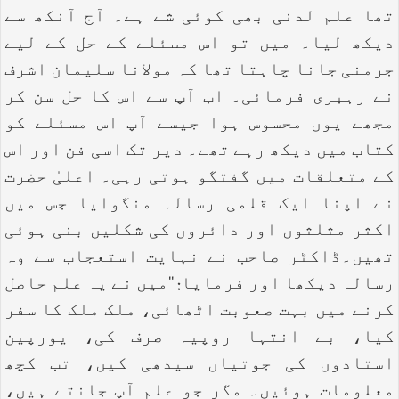
تھا علم لدنی بھی کوئی شے ہے۔ آج آنکھ سے
دیکھ لیا۔ میں تو اس مسئلے کے حل کے لیے
جرمنی جانا چاہتا تھا کہ مولانا سلیمان اشرف
نے رہبری فرمائی۔ اب آپ سے اس کا حل سن کر
مجھے یوں محسوس ہوا جیسے آپ اس مسئلے کو
کتاب میں دیکھ رہے تھے۔ دیر تک اسی فن اور اس
کے متعلقات میں گفتگو ہوتی رہی۔ اعلیٰ حضرت
نے اپنا ایک قلمی رسالہ منگوایا جس میں
اکثر مثلثوں اور دائروں کی شکلیں بنی ہوئی
تھیں۔ڈاکٹر صاحب نے نہایت استعجاب سے وہ
رسالہ دیکھا اور فرمایا: ‘‘میں نے یہ علم حاصل
کرنے میں بہت صعوبت اٹھائی، ملک ملک کا سفر
کیا، بے انتہا روپیہ صرف کی، یورپین
استادوں کی جوتیاں سیدھی کیں، تب کچھ
معلومات ہوئیں۔ مگر جو علم آپ جانتے ہیں،