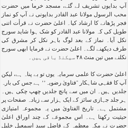
آپ بدایوں تشریف لے گئے، مسجد خرما میں حضرت
محب الرسول مولانا عبد القادر بدایونی نے آپ کو نماز
فجر پڑھانے کا ارشاد کیا۔ اعلیٰ حضرت نے قرأت اتنی
طویل کی کہ مولانا عبد القادر کو شک ہوا شاید سورج
نکل آیا۔ نماز کے بعد لوگ باہر نکل کر مشرق کی
طرف دیکھنے لگے۔ اعلیٰ حضرت نے فرمایا ابھی سورج
نکلنے میں تین منٹ ۴۸ سیکنڈ باقی ہیں۔
اعلیٰ حضرت کا علمی سرمایہ یوں تو بے پناہ ہے، لیکن
آپ کا فقہی شاہکار ‘‘فتاویٰ رضویہ’’ ہے جس کی بارہ
جلدیں ہیں۔ ان میں سے پانچ جلدیں چھپ چکی ہیں۔
ہر جلد جہازی سائز کے ایک ہزار سے زیادہ صفحات پر
مشتمل ہے۔ تاریخ الفتاویٰ میں یہ مجموعہ امتیازی
حیثیت رکھتا ہے۔ اس مجموعے کے چند اوراق اعلیٰ
حضرت نے مکہ معظمہ کے فاضل سید اسمعیل خلیل