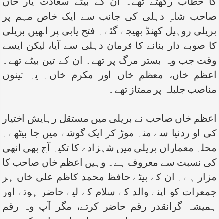
کا خطاب رکھتے تھے۔ ان کے بیٹے سعادت یار خاں
صاحب شاہِ دہلی کی جانب سے ایک خاص مہم پر
بریلی روہیل کھنڈ بھیجے گئے۔ فتح یابی پر انھیں بریلی
کا صوبے دار بنانے کا فرمان دہلی سے آیا، لیکن ایسے
وقت جب وہ بستر مرگ پر تھے۔ ان کے تین بیٹے تھے۔
اعظم خاں، معظم خاں اور مکرم خاں۔ یہ تینوں
مناصب جلیلہ پر ممتاز تھے۔
اعظم خاں صاحب نے بریلی میں مستقل رہایش اختیار
کی او ردنیا سے منہ موڑ کر ایک گوشے میں جا بیٹھے۔
محلہ معماراں بریلی میں شہزادے کا تکیہ آج بھی انھی
کی نسبت سے معروف ہے۔ وہیں اعظم خاں صاحب کا
مزار ہے۔ ان کے بیٹے حافظ محمد کاظم علی خاں ہر
جمعرات کو اپنے والد کے سلام کے لیے حاضر ہوتے اور
ہمیشہ گرانقدر رقم حاضر کرتے، مگر آپ وہ رقم