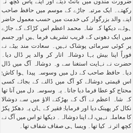
ضرورت مندوں میں بانٹ دیتے اور اپنے پاس کچھ نہ
رکھتے۔ ایک مرتبہ جاڑے کے موسم میں حافظ صاحب
اپنے والد بزرگوار کی خدمت میں حسب معمول حاضر
ہوئے، دیکھا کہ شاہ محمد اعظم اس کڑاکے کے جاڑے
میں ایک دھونی کے قریب تشریف فرما ہیں اور جسم
پر کوئی سرمائی پوشاک نہیں۔ سعادت مند بیٹے نے
فوراً اپنا بیش بہا دوشالہ اتار کر والد پر ڈال دیا۔
حضرت نے نہایت استغنا سے وہ دوشالہ آگ میں ڈال
دیا۔ حافظ صاحب کے دل میں وسوسہ پیدا ہوا کاش!
اس قیمتی دوشالے کو آگ میں ڈالنے کے بجائے کسی
محتاج کو عطا فرما دیا جاتا۔ یہ وسوسہ دل میں آنا تھا
کہ شاہ اعظم نے آگ کے بھڑکتے الاؤ میں سے دوشالا
نکال کر پھینک دیا اور فرمایا: فقیر کے ہاں یہ دھکڑ پکڑ
کا معاملہ نہیں، لے اپنا دوشالہ۔ دیکھا تو اس میں آگ نے
کچھ اثر نہ کیا تھا۔ ویسا ہی صفاف شفاف تھا۔