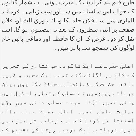
طرح قلم بند کرا دیتے کہ حیرت ہوتی۔ بے شمار کتابوں
کے حوالے اس سلسلے میں دیے اور سب زبانی ۔ فرماتے:
الماری میں سے فلاں جلد نکالو، اتنے ورق الٹ لو، فلاں
صفحے پر اتنی سطروں کے بعد یہ مضمون ہو گا، اسے
نقل کر دو۔ غرض کہ ان کا حافظہ اور دماغی باتیں عام
لوگوں کی سمجھ سے باہر تھیں۔
اعلیٰ حضرت کے ایک شاگرد، جو فتاویٰ کی تحریر
کے کام پر لگائے گئے تھے۔ ایک عجیب و غریب
واقعہ حضرت کی ذہانت اور حافظے کا یوں بیان
فرماتے ہیں: میں نے حساب کی تعلیم اسکول میں
پائی تھی، لہٰذا مجھے حساب دانی میں بڑی
مہارت حاصل تھی۔ اعلیٰ حضرت حساب والے
استفتا حل کرنے کے لیے زیادہ تر میرے ہی
سپرد فرماتے۔ ایک مرتبہ ورثے کی تقسیم کے