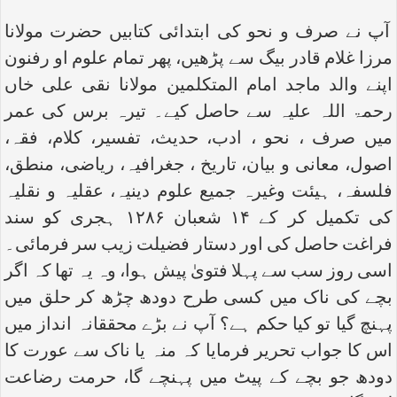
آپ نے صرف و نحو کی ابتدائی کتابیں حضرت مولانا
مرزا غلام قادر بیگ سے پڑھیں، پھر تمام علوم او رفنون
اپنے والد ماجد امام المتکلمین مولانا نقی علی خاں
رحمۃ اللہ علیہ سے حاصل کیے۔ تیرہ برس کی عمر
میں صرف ، نحو ، ادب، حدیث، تفسیر، کلام، فقہ،
اصول، معانی و بیان، تاریخ ، جغرافیہ، ریاضی، منطق،
فلسفہ، ہیئت وغیرہ جمیع علوم دینیہ، عقلیہ و نقلیہ
کی تکمیل کر کے ۱۴ شعبان ۱۲۸۶ ہجری کو سند
فراغت حاصل کی اور دستار فضیلت زیب سر فرمائی۔
اسی روز سب سے پہلا فتویٰ پیش ہوا، وہ یہ تھا کہ اگر
بچے کی ناک میں کسی طرح دودھ چڑھ کر حلق میں
پہنچ گیا تو کیا حکم ہے؟ آپ نے بڑے محققانہ انداز میں
اس کا جواب تحریر فرمایا کہ منہ یا ناک سے عورت کا
دودھ جو بچے کے پیٹ میں پہنچے گا، حرمت رضاعت