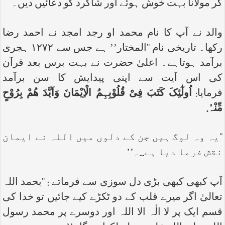
کر مولانا بہت خوش ہوئے اور شاگرد کو دعائیں دیں۔
والد نے آپ کا نام محمد او رجد امجد نے احمد رضا
رکھا۔ تاریخی نام ‘‘المختار’’ ہے جس سے ۱۲۷۲ ہجری
برآمد ہوتاہے۔ اعلیٰ حضرت نے بہت برس بعد قرآن
کی اس آیت سے اپنی پیدایش کا سن برآمد
فرمایا:
اُولٰٓئِکَ کَتَبَ فِیْ قُلُوْبِہِمُ الْاِیْمَانَ وَاَیَّدَ ھُمْ بِرُوْحٍ
مِّنْہُ.
‘‘یہ وہ لوگ ہیں جن کے دلوں میں اللہ نے ایمان
نقش فرما دیا ہے...۔’’
آپ کبھی کبھی بڑی دل سوزی سے فرماتے : ‘‘بحمد اللہ
تعالیٰ اگر میرے قلب کے دو ٹکڑے کیے جائیں تو خدا کی
قسم ایک پر لا الٰہ الا اللہ اور دوسرے پر محمد رسول