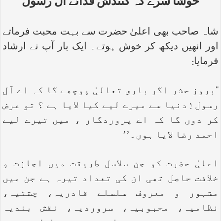
خوشا سرے کہ کنندش فدائے آل رسول
شاہ صاحب بھی اعلیٰ حضرت سے بہت محبت فرماتے
اور انھیں دیکھ کر خوش ہوتے۔ ایک بار آپ نے ارشاد
فرمایا:
‘‘بروز حشر اگر باری تعالیٰ پوچھے گا کہ اے آل
رسول ! دنیا سے میرے لیے کیا لایا ہے ؟ تو عرض
کر دوں گا کہ اے پروردگار ، میں تیرے لیے
احمد رضا لایا ہوں۔’’
اعلیٰ حضرت کو جن سلاسل طریقت میں اجازت و
خلافت حاصل تھی ان کی تعداد تیرہ ہے جن میں
مشہور و معروف سلسلے قادریہ، چشتیہ،
نظامیہ، محبوبیہ، سروردیہ، نقش بندیہ