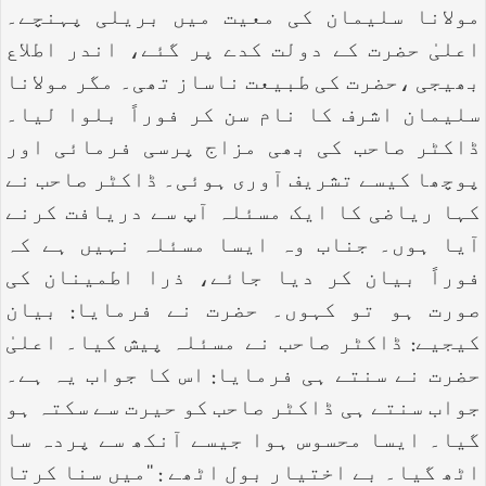
مولانا سلیمان کی معیت میں بریلی پہنچے۔
اعلیٰ حضرت کے دولت کدے پر گئے، اندر اطلاع
بھیجی ،حضرت کی طبیعت ناساز تھی۔ مگر مولانا
سلیمان اشرف کا نام سن کر فوراً بلوا لیا۔
ڈاکٹر صاحب کی بھی مزاج پرسی فرمائی اور
پوچھا کیسے تشریف آوری ہوئی۔ ڈاکٹر صاحب نے
کہا ریاضی کا ایک مسئلہ آپ سے دریافت کرنے
آیا ہوں۔ جناب وہ ایسا مسئلہ نہیں ہے کہ
فوراً بیان کر دیا جائے، ذرا اطمینان کی
صورت ہو تو کہوں۔ حضرت نے فرمایا: بیان
کیجیے: ڈاکٹر صاحب نے مسئلہ پیش کیا۔ اعلیٰ
حضرت نے سنتے ہی فرمایا: اس کا جواب یہ ہے۔
جواب سنتے ہی ڈاکٹر صاحب کو حیرت سے سکتہ ہو
گیا۔ ایسا محسوس ہوا جیسے آنکھ سے پردہ سا
اٹھ گیا۔ بے اختیار بول اٹھے : ‘‘میں سنا کرتا