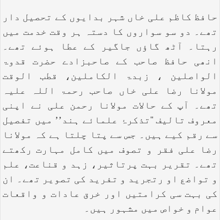
حافظ کاظم علی خاں شہر بدایوں کے تحصیل دار
تھے۔ دو سو سواروں کا دستہ ہر وقت خدمت میں
رہتا۔ آٹھ گاؤں جاگیر کے عطا ہوئے تھے۔
انھی حافظ صاحب کے صاحبزادے حضرت قدوۃ
الواصلین ، زبدۃ الکاملین، قطب الوقت
مولانا رضا علی خاں صاحب رحمۃ اللہ علیہ
تھے۔ آپ کے حالات مولانا رحمن علی نے اپنی
معروف تالیف ‘‘تذکرۂ علمائے ہند’’ میں تفصیل
سے رقم کیے ہیں۔ جس سے پتا چلتا ہے کہ مولانا
رضا علی فقر و تصوف میں کامل مہارت رکھتے
تھے۔ تقریر بہت پرتاثیر، زہد و قناعت، علم
و تواضع او رتجرید و تفرید کی تصویر تھے۔ ان
کی بہت سی کرامتیں اور خرق عادات و واقعات
عوام و خواص میں مشہور ہیں۔