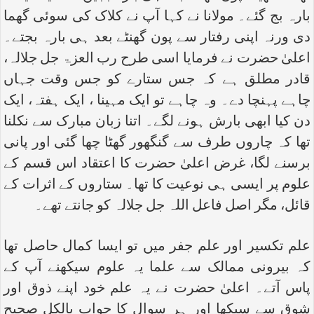
بارہ بج گئے۔ مولانا نے کہا آپ نے کلاک کی سوئی گھما
دی ورنہ اپنی رفتار سے پون گھنٹے بعد ہی بارہ بجتے۔
اعلیٰ حضرت نے فرمایا اسی طرح رب العزۃ جل جلالہ،
قادر مطلق ہے کہ جس ستارے کو جس وقت جہاں
چاہے پہنچا دے۔ وہ چاہے تو ایک مہینا ، ایک ہفتہ، ایک
دن کیا ابھی بارش ہونے لگے۔ اتنا زبان مبارک سے نکلنا
تھا کہ چاروں طرف سے گنگھور گھٹا چھا گئی اور پانی
برسنے لگا، غرض اعلیٰ حضرت کا اعتقاد اس قسم کے
علوم پر ایسی ہی نوعیت کا تھا۔ ستاروں کے اثرات کے
قائل، مگر اصل فاعل اللہ جل جلالہ کو جانتے تھے۔
علم تکسیر اور علم جفر میں تو ایسا کمال حاصل تھا
کہ بیرونی ممالک سے علما یہ علوم سیکھنے آپ کے
پاس آتے۔ اعلیٰ حضرت نے یہ علم خود اپنے ذوق اور
شوق سے سیکھا اور ہر سوال کا جواب بالکل صحیح