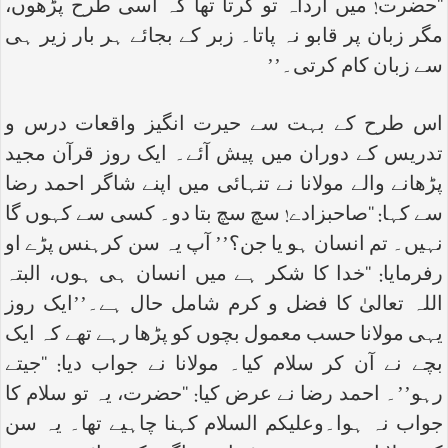
‘‘حضرت! میں ارداہ تو کرتا تھا کہ اسی طرح پڑھوں،
مگر زبان پر قابو نہ پاتا۔ زبر کے بجائے ہر بار زیر ہی
سے زبان کام کرتی۔’’
اس طرح کے بہت سے حیرت انگیز واقعات درس و
تدریس کے دوران میں پیش آئے۔ ایک روز قرآن مجید
پڑھانے والے مولانا نے تنہائی میں اپنے شاگر احمد رضا
سے کہا: ‘‘صاحبزادے! سچ سچ بتا دو۔ کسی سے کہوں گا
نہیں۔ تم انسان ہو یا جن؟’’ آپ یہ سن کرہنس پڑے او
رفرمایا: ‘‘خدا کا شکر ہے میں انسان ہی ہوں، البتہ
اللہ تعالیٰ کا فضل و کرم شامل حال ہے۔’’ایک روز
یہی مولانا حسب معمول بچوں کو پڑھا رہے تھے کہ ایک
بچے نے آن کر سلام کیا۔ مولانا نے جواب دیا: ‘‘جیتے
رہو’’۔ احمد رضا نے عرض کیا: ‘‘حضرت، یہ تو سلام کا
جواب نہ ہوا۔وعلیکم السلام کہنا چاہیے تھا۔ یہ سن