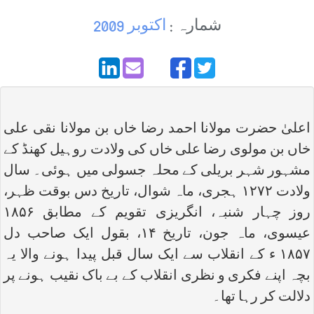
شمارہ :
اکتوبر 2009
اعلیٰ حضرت مولانا احمد رضا خاں بن مولانا نقی علی
خاں بن مولوی رضا علی خاں کی ولادت روہیل کھنڈ کے
مشہور شہر بریلی کے محلہ جسولی میں ہوئی۔ سال
ولادت ۱۲۷۲ ہجری، ماہ شوال، تاریخ دس بوقت ظہر،
روز چہار شنبہ، انگریزی تقویم کے مطابق ۱۸۵۶
عیسوی، ماہ جون، تاریخ ۱۴، بقول ایک صاحب دل
۱۸۵۷ ء کے انقلاب سے ایک سال قبل پیدا ہونے والا یہ
بچہ اپنے فکری و نظری انقلاب کے بے باک نقیب ہونے پر
دلالت کر رہا تھا۔