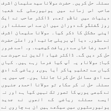
مسئلہ حل کریں۔ حضرت مولانا سید سلیمان اشرف
صاحب اس زمانے میں یونیورسٹی کے شعبۂ
دینیات میں ناظم تھے، ڈاکٹر صاحب نے ایک
روز گفتگو کے دوران میں ان سے اس مسئلے اور
اپنی مشکل کا ذکر کیا۔ مولانا سلیمان اشرف
نے مشورہ دیا آپ بریلی جائیے اور اعلیٰ حضرت
احمد رضا خاں سے دریافت کیجیے۔ وہ اسے ضرور
حل کر دیں گے۔ ڈاکٹر ضیاء الدین نے حیرت سے
کہا: مولانا، یہ آپ کیا فرما رہے ہیں۔ کہاں
کہاں سے تعلیم پاکر آیا ہوں، ریاضی کے ادق
سے ادق مسائل حل کرنا جانتا ہوں۔ جب میں یہ
مسئلہ حل نہ کر سکا، تو مولانا احمد، جنہوں
نے کبھی یورپ کا تصور تک نہیں کیا ہے اور نہ
ایسے مسئلے ریاضی کے انھوں نے جدید
یونیورسٹیوں میں سیکھے ہیں ان بے چاروں نے