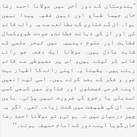
‘‘ہندوستان کے دور آخر میں مولانا احمد رضا
خاں جیسا طباع اور ذہین فقیہ پیدا نہیں
ہوا۔ ان کے فتاویٰ کے مطالعے سے یہ رائے قائم
کی اور ان کی ذہانت فطانت، جودت طبع،کمال
فقاہت اور علوم دینییہ میں تبحر علمی کے
شاہد عادل ہیں۔ مولانا ایک دفعہ جو رائے
قائم کر لیتے ہیں، اس پر مضبوطی سے قائم
رہتے ہیں۔ یقینا وہ اپنی رائے کا اظہار بہت
غور و فکر کے بعد کرتے ہیں۔ اسی لیے انھیں
اپنے شرعی فیصلوں اور فتاویٰ میں کبھی کسی
تبدیلی یا رجوع کی ضرورت نہیں پڑتی۔ بایں
ہمہ ان کی طبیعت میں شدت زیادہ تھی۔ اگر یہ
چیز درمیان میں نہ ہو تی، تو مولانا احمد رضا
خاں گویا اپنے دور کے امام حنیفہ ہوتے۔’’