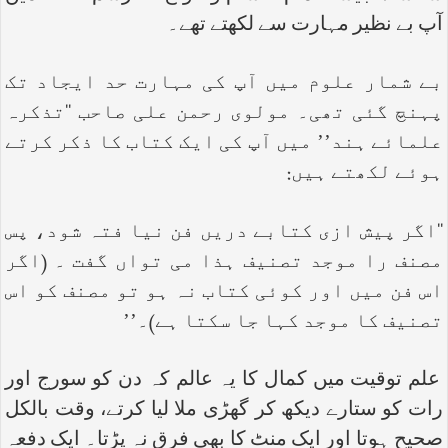
آپ بے نظیر مہارت سے لکھتے تھے۔
بے شمار علوم میں آپ کی مہارت حد ایجاد تک
پہنچ گئی تھی۔ مولوی رحمن علی صاحب ‘‘تذکرہ
علمائے ہند’’ میں آپ کی ایک کتاب کا ذکر کرتے
ہوئے لکھتے ہیں:
‘‘اگر پیش ازی کتابے دریں فن نیا فتہ شود، پس
مصنف را موجد تصنیف ہذا می تواں گفت ۔ (اگر
اس فن میں اور کوئی کتاب نہ ہو تو مصنف کو اس
تصنیف کا موجد کہا جا سکتا ہے)۔’’
علم توقیت میں کمال کا یہ عالم کہ دن کو سورج اور
رات کو ستارے دیکھ کر گھڑی ملا لیا کرتے، وقت بالکل
صحیح ہوتا اور ایک منٹ کا بھی فرق نہ پڑتا۔ ایک دفعہ