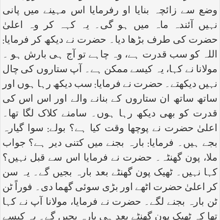
وضع سے زائچہ بنایا او رفرمایا اس مہینے میں پانی
نہیں آئندہ ماہ میں ہو گی۔ یہ کہہ کر وہ اعلیٰ
حضرت کی طرف بڑھا دیا۔ حضرت نے دیکھ کر فرمایا:
اللہ کو سب قدرت ہے، وہ چاہے تو آج ہی بارش ہو ۔
مولانا نے کہا، یہ کیسے ممکن ہے۔ آپ ستاروں کی چال
نہیں دیکھتے۔ حضرت نے فرمایا: سب دیکھ رہا ہوں اور
ساتھ ساتھ ان ستاروں کے بنانے والے اور اس اس کی
قدرت کو بھی دیکھ رہا ہوں۔ سامنے کلاک لگا تھا۔
اعلیٰ حضرت نے پوچھا وقت کیا ہے؟ بولے: سوا گیارہ
بجے ہیں۔ فرمایا: بارہ بجنے میں کتنی دیر ہے؟ جواب
ملا، پون گھنٹہ۔ حضرت نے فرمایا اس سے قبل نہیں؟
کہا نہیں۔ ٹھیک پون گھنٹے بعد بارہ بجیں گے۔ یہ سن
کر اعلیٰ حضرت اٹھے اور بڑی سوئی گھما دی۔ فوراً ٹن
ٹن بارہ بجنے لگے۔ حضرت نے فرمایا، مولانا آپ نے کہا
تھا کہ ٹھیک پون گھنٹے بعد ہی بارہ بجیں گے۔ یہ کیسے