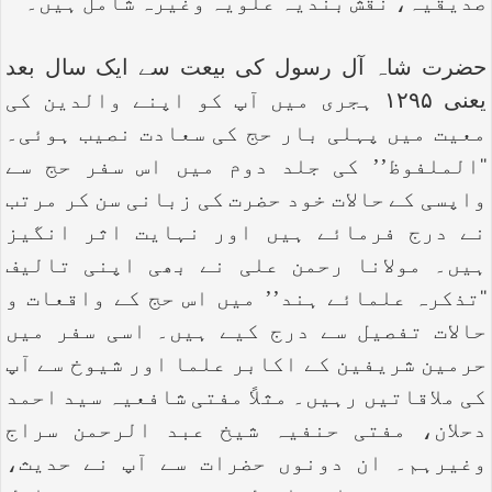
صدیقیہ، نقش بندیہ علویہ وغیرہ شامل ہیں۔
حضرت شاہ آل رسول کی بیعت سے ایک سال بعد
یعنی ۱۲۹۵ ہجری میں آپ کو اپنے والدین کی
معیت میں پہلی بار حج کی سعادت نصیب ہوئی۔
‘‘الملفوظ’’ کی جلد دوم میں اس سفر حج سے
واپسی کے حالات خود حضرت کی زبانی سن کر مرتب
نے درج فرمائے ہیں اور نہایت اثر انگیز
ہیں۔ مولانا رحمن علی نے بھی اپنی تالیف
‘‘تذکرہ علمائے ہند’’ میں اس حج کے واقعات و
حالات تفصیل سے درج کیے ہیں۔ اسی سفر میں
حرمین شریفین کے اکابر علما اور شیوخ سے آپ
کی ملاقاتیں رہیں۔ مثلاً مفتی شافعیہ سید احمد
دحلان، مفتی حنفیہ شیخ عبد الرحمن سراج
وغیرہم۔ ان دونوں حضرات سے آپ نے حدیث،