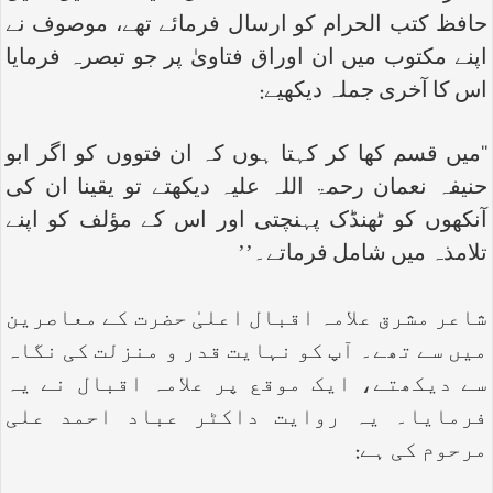
حافظ کتب الحرام کو ارسال فرمائے تھے، موصوف نے
اپنے مکتوب میں ان اوراق فتاویٰ پر جو تبصرہ فرمایا
اس کا آخری جملہ دیکھیے:
‘‘میں قسم کھا کر کہتا ہوں کہ ان فتووں کو اگر ابو
حنیفہ نعمان رحمۃ اللہ علیہ دیکھتے تو یقینا ان کی
آنکھوں کو ٹھنڈک پہنچتی اور اس کے مؤلف کو اپنے
تلامذہ میں شامل فرماتے۔’’
شاعر مشرق علامہ اقبال اعلیٰ حضرت کے معاصرین
میں سے تھے۔ آپ کو نہایت قدر و منزلت کی نگاہ
سے دیکھتے، ایک موقع پر علامہ اقبال نے یہ
فرمایا۔ یہ روایت داکٹر عباد احمد علی
مرحوم کی ہے: