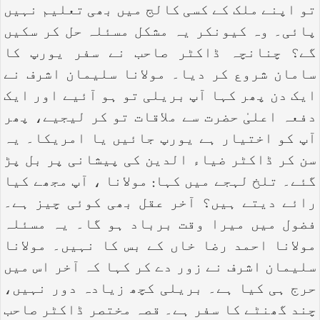
تو اپنے ملک کے کسی کالج میں بھی تعلیم نہیں
پائی۔ وہ کیونکر یہ مشکل مسئلہ حل کر سکیں
گے؟ چنانچہ ڈاکٹر صاحب نے سفر یورپ کا
سامان شروع کر دیا۔ مولانا سلیمان اشرف نے
ایک دن پھر کہا آپ بریلی تو ہو آئیے اور ایک
دفعہ اعلیٰ حضرت سے ملاقات تو کر لیجیے، پھر
آپ کو اختیار ہے یورپ جائیں یا امریکا۔ یہ
سن کر ڈاکٹر ضیاء الدین کی پیشانی پر بل پڑ
گئے۔ تلخ لہجے میں کہا: مولانا ، آپ مجھے کیا
رائے دیتے ہیں؟ آخر عقل بھی کوئی چیز ہے۔
فضول میں میرا وقت برباد ہو گا۔ یہ مسئلہ
مولانا احمد رضا خاں کے بس کا نہیں۔ مولانا
سلیمان اشرف نے زور دے کر کہا کہ آخر اس میں
حرج ہی کیا ہے۔ بریلی کچھ زیادہ دور نہیں،
چند گھنٹے کا سفر ہے۔ قصہ مختصر ڈاکٹر صاحب