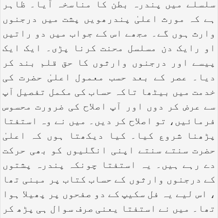
سلسلے میں پندرہ بطن کا مناسخہ آیا۔ ظاہر
ہے کہ مورث اعلیٰ پندرھویں پشت میں درجنوں
وارث ہوں گے۔ مجھے اس کے جواب میں دو راتیں
او رایک دن مسلسل محنت کرنا پڑی۔ ایک ایک
پیسے اور درجنوں وارثوں کا حق قلم بند کر
دیا۔ عصر کے بعد حسب معمول اعلیٰ حضرت کی
خدمت میں بیٹھا تاکہ حساب کی مکمل تفصیل آپ
سے عرض کر دوں اور آپ اصلاح کی ضرورت محسوس
فرمائیں، تو اصلاح کر دیں۔ میں نے وہ استفتا
پڑھنا شروع کیا۔ کیا دیکھتا ہوں کہ اعلیٰ
حضرت سنتے سنتے اپنی انگلیوں کو بھی حرکت
دے رہے ہیں۔ یہ استفتا چونکہ پندرہ پشتوں
کے درجنوں وارثوں کے حساب کتاب پر مبنی تھا
، اس لیے یہ فل سکیپ کے دو صفحوں پر پھیلا ہوا
تھا۔ میں نے استفتا یعنی صرف سوال ہی پڑھ کر