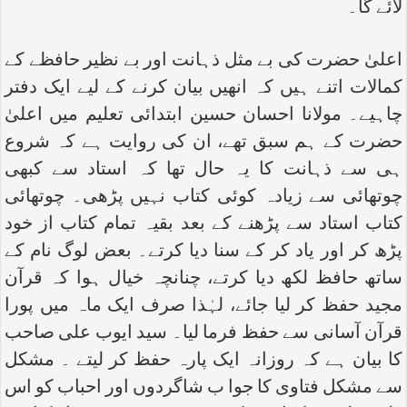
لائے گا۔
اعلیٰ حضرت کی بے مثل ذہانت اور بے نظیر حافظے کے
کمالات اتنے ہیں کہ انھیں بیان کرنے کے لیے ایک دفتر
چاہیے۔ مولانا احسان حسین ابتدائی تعلیم میں اعلیٰ
حضرت کے ہم سبق تھے، ان کی روایت ہے کہ شروع
ہی سے ذہانت کا یہ حال تھا کہ استاد سے کبھی
چوتھائی سے زیادہ کوئی کتاب نہیں پڑھی۔ چوتھائی
کتاب استاد سے پڑھنے کے بعد بقیہ تمام کتاب از خود
پڑھ کر اور یاد کر کے سنا دیا کرتے۔ بعض لوگ نام کے
ساتھ حافظ لکھ دیا کرتے، چنانچہ خیال ہوا کہ قرآن
مجید حفظ کر لیا جائے، لہٰذا صرف ایک ماہ میں پورا
قرآن آسانی سے حفظ فرما لیا۔ سید ایوب علی صاحب
کا بیان ہے کہ روزانہ ایک پارہ حفظ کر لیتے ۔ مشکل
سے مشکل فتاوی کا جوا ب شاگردوں اور احباب کو اس