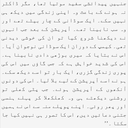
جنہیں پیدائشی سفید موتیا تھا، مگر ڈاکٹر
نہ ہونے کے باعث وہ اپنی زندگی میں دیکھ ہی
نہیں سکے۔ ایک سوڈانی کے چار بیٹے تھے اور
وہ سب نابینا تھے۔ آپریشن کے بعد جب انہوں
نے دیکھنا شروع کیا تو ان کی خوشی دیدنی
تھی۔ کیمپ کے دوران ایک سوڈانی نوجوان آیا۔
اس نے بتایا کہ میری بوڑھی دادی نابینا ہے۔
اس کی شدید خواہش ہے کہ جس گاؤں میں اس کی
پوری زندگی گزری، ایک بار تو اسے دیکھ سکے۔
ہم نے اسے آپریشن کے لیے بلا لیا۔ اس کی دونوں
آنکھوں کے آپریشن ہوئے۔ جب پٹی کھلی تو
روشنی دیکھتے ہی وہ کھلکھلا کر پہلے ہنسی
اور پھر روئی۔ اپنے پوپلے منہ سے اس نے ہمیں
جتنی دعائیں دیں، اس کا تصور ہی نہیں کیا جا
سکتا ۔’’