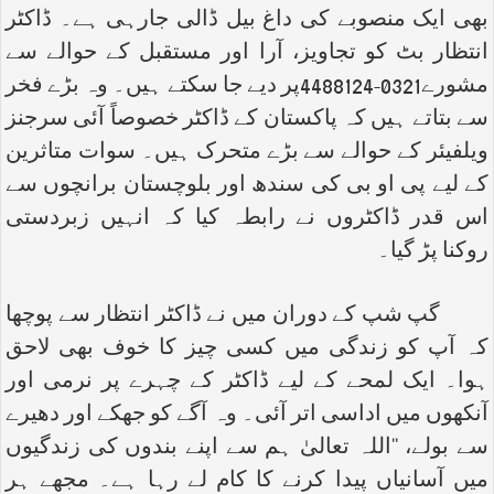
بھی ایک منصوبے کی داغ بیل ڈالی جارہی ہے۔ ڈاکٹر
انتظار بٹ کو تجاویز، آرا اور مستقبل کے حوالے سے
مشورے0321-4488124پر دیے جا سکتے ہیں۔ وہ بڑے فخر
سے بتاتے ہیں کہ پاکستان کے ڈاکٹر خصوصاً آئی سرجنز
ویلفیئر کے حوالے سے بڑے متحرک ہیں۔ سوات متاثرین
کے لیے پی او بی کی سندھ اور بلوچستان برانچوں سے
اس قدر ڈاکٹروں نے رابطہ کیا کہ انہیں زبردستی
روکنا پڑ گیا۔
گپ شپ کے دوران میں نے ڈاکٹر انتظار سے پوچھا
کہ آپ کو زندگی میں کسی چیز کا خوف بھی لاحق
ہوا۔ ایک لمحے کے لیے ڈاکٹر کے چہرے پر نرمی اور
آنکھوں میں اداسی اتر آئی۔ وہ آگے کو جھکے اور دھیرے
سے بولے، ‘‘اللہ تعالیٰ ہم سے اپنے بندوں کی زندگیوں
میں آسانیاں پیدا کرنے کا کام لے رہا ہے۔ مجھے ہر