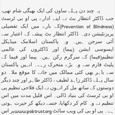
یہ چند دن پہلے ساون کی ایک بھیگی شام تھی،
جب ڈاکٹر انتظار بٹ نے اپنے ادارے پی او بی ٹرسٹ
(
Prevention of Blindness
)کے بارے میں ایک تفصیلی
پریزنٹیشن دی۔ ڈاکٹر انتظار بٹ پیشے کے اعتبار سے
آئی سرجن ہیں۔ وہ پاکستان اسلامک میڈیکل
ایسوسی ایشن (پیما) اور ڈاکٹروں کی عالمی
تنظیم(فیما) کے سرگرم رکن ہیں۔ پیما اور فیما کے
پلیٹ فارم سے وہ بڑے متحرک رہے۔ انہیں پاکستان
سے باہر بھی کئی ممالک میں جانے کا موقع ملا۔ دو
سال پہلے ڈاکٹر زاہد لطیف ، ڈاکٹر طاہر اور چند دیگر
دوستوں کے ساتھ مل کر انہوں نے ایک فلاحی تنظیم پی
او بی ٹرسٹ کی بنیاد ڈالی۔ اس قلیل مدت میں اس
تنظیم نے وہ کام کر دکھایا، جسے دیکھ کر حیرت ہوتی
ہے۔ پی او بی کی ویب سائٹ
www.pobtrust.org
پر اس