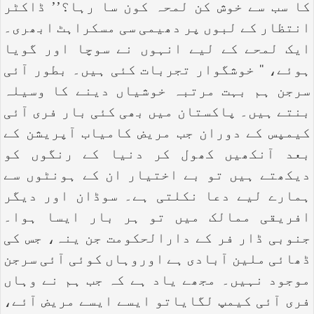
کا سب سے خوش کن لمحہ کون سا رہا؟’’ ڈاکٹر
انتظار کے لبوں پر دھیمی سی مسکراہٹ ابھری۔
ایک لمحے کے لیے انہوں نے سوچا اور گویا
ہوئے، ‘‘ خوشگوار تجربات کئی ہیں۔ بطور آئی
سرجن ہم بہت مرتبہ خوشیاں دینے کا وسیلہ
بنتے ہیں۔ پاکستان میں بھی کئی بار فری آئی
کیمپس کے دوران جب مریض کامیاب آپریشن کے
بعد آنکھیں کھول کر دنیا کے رنگوں کو
دیکھتے ہیں تو بے اختیار ان کے ہونٹوں سے
ہمارے لیے دعا نکلتی ہے۔ سوڈان اور دیگر
افریقی ممالک میں تو ہر بار ایسا ہوا۔
جنوبی ڈار فر کے دارالحکومت جن ینہ، جس کی
ڈھائی ملین آبادی ہے اوروہاں کوئی آئی سرجن
موجود نہیں۔ مجھے یاد ہے کہ جب ہم نے وہاں
فری آئی کیمپ لگایاتو ایسے ایسے مریض آئے،