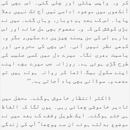
کر وہ واپس پلٹی اور چلی گئی۔ اس بچی کی
آنکھوں میں موجود اداسی مَیں آج تک نہیں بھلا
پایا۔ اس کے بعد ہم دوبارہ وہاں گئے۔ میں نے
بڑی کوشش کی کہ وہ معصوم بچی مل جائے اور اس
بارہم اس کی من پسند چیزیں دے سکیں، مگر وہ
کبھی نظر نہیں آئی۔ اس بچی کی محرومی اور
یاسیت بھری نگاہ میرے دل میں کسی صلیب کی
طرح گڑی ہوئی ہے۔ روزانہ جب میرے بچے اپنے
اپنے سکول بیگ اٹھا کر روانہ ہوتے ہیں تو
مجھے وہ سوڈانی بچی یاد آجاتی ہے۔’’
ڈاکٹر انتظار خاموش ہوگئے۔ محفل میں
تادیر خاموشی چھائی رہی۔ یوں لگا کہ الفاظ
ہی ختم ہوگئے۔ ایک طویل وقفے کے بعد میں نے
موضوع بدلتے ہوئے ان سے پوچھا‘‘ آپ کی زندگی