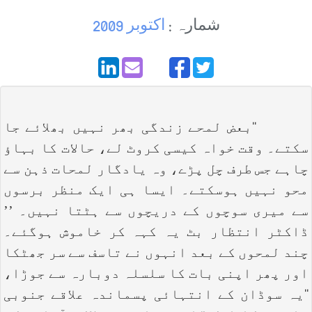
شمارہ :
اکتوبر 2009
‘‘بعض لمحے زندگی بھر نہیں بھلائے جا
سکتے۔ وقت خواہ کیسی کروٹ لے، حالات کا بہاؤ
چاہے جس طرف چل پڑے، وہ یادگار لمحات ذہن سے
محو نہیں ہوسکتے۔ ایسا ہی ایک منظر برسوں
سے میری سوچوں کے دریچوں سے ہٹتا نہیں۔ ’’
ڈاکٹر انتظار بٹ یہ کہہ کر خاموش ہوگئے۔
چند لمحوں کے بعد انہوں نے تاسف سے سر جھٹکا
اور پھر اپنی بات کا سلسلہ دوبارہ سے جوڑا،
‘‘یہ سوڈان کے انتہائی پسماندہ علاقے جنوبی