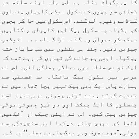
کا پروگرام بنا۔ ہم اس بار اپنے ساتھ دو
ڈھائی سو بچوں کے سکول بیگ، کاپیاں پنسلوں
کے ڈبے وغیرہ لے گئے۔ اس سکول میں جا کر بچوں
کو بلایا۔ وہ سکول بیگ اور کاپیاں ، کتابیں
دیکھ کر حیران رہ گئے۔ ان کے لیے یہ انوکھی
چیزیں تھیں۔ چند ہی منٹوں میں سب سامان ختم
ہوگیا۔ ابھی ہم جانے کی تیاری کر رہے تھے کہ
ایک نو دس سالہ بچی بھاگی بھاگی آئی۔ اس نے
عربی میں سکول بیگ مانگا۔ بد قسمتی سے
ہمارے پاس ایک بھی بیگ نہیں بچا تھا۔ میں نے
معذرت کرتے ہوئے ٹوٹی پھوٹی عربی میں اسے
پنسلوں کا ایک پیکٹ اور دو تین چھوٹی موٹی
چیزیں پیش کیں۔ اس نے اپنی چمکدار آنکھیں
اٹھا کر میری جانب دیکھا اور سنجیدگی سے
بولی،‘‘مجھے صرف وہی بیگ چاہیے تھا۔’’ یہ کہہ