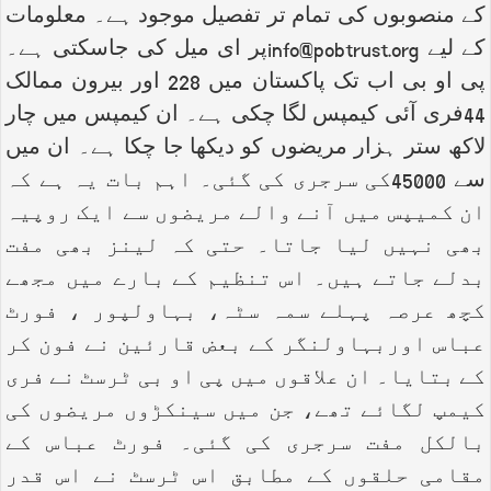
کے منصوبوں کی تمام تر تفصیل موجود ہے۔ معلومات
کے لیے
info@pobtrust.org
پر ای میل کی جاسکتی ہے۔
پی او بی اب تک پاکستان میں 228 اور بیرون ممالک
44فری آئی کیمپس لگا چکی ہے۔ ان کیمپس میں چار
لاکھ ستر ہزار مریضوں کو دیکھا جا چکا ہے۔ ان میں
سے 45000کی سرجری کی گئی۔ اہم بات یہ ہے کہ
ان کمیپس میں آنے والے مریضوں سے ایک روپیہ
بھی نہیں لیا جاتا۔ حتی کہ لینز بھی مفت
بدلے جاتے ہیں۔ اس تنظیم کے بارے میں مجھے
کچھ عرصہ پہلے سمہ سٹہ، بہاولپور ، فورٹ
عباس اوربہاولنگر کے بعض قارئین نے فون کر
کے بتایا۔ ان علاقوں میں پی او بی ٹرسٹ نے فری
کیمپ لگائے تھے، جن میں سینکڑوں مریضوں کی
بالکل مفت سرجری کی گئی۔ فورٹ عباس کے
مقامی حلقوں کے مطابق اس ٹرسٹ نے اس قدر