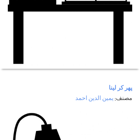
پھر كر لينا
مصنف:
يمين الدين احمد