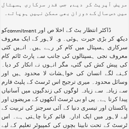
مریض آپریٹ کر دیے، جس قدر سرکاری ہسپتال
میں دس سال کے دوران بھی ممکن نہیں ہوپاتے۔
ڈاکٹر انتظار بٹ کے اخلا ص اور
commitment
کو
دیکھ کر بڑی حیرت ہوئی۔ وہ لاہور کے ایک معروف
سرکاری ہسپتال میں کام کر رہے ہیں۔ انہیں کئی
معروف نجی ہسپتالوں کی جانب سے پارٹ ٹائم کام
کی پیش کش کی گئی، مگر انہوں نے انکار کر دیا۔
کہنے لگے انسان کی خواہشات لا محدود ہیں اور
وسائل محدود۔ میری ترجیح اس ٹرسٹ کے پلیٹ فارم
سے زیادہ سے زیادہ لوگوں کی زندگیوں میں آسانیاں
پیدا کرنا ہے۔ پی او بی ٹرسٹ آنکھوں کے مریضوں اور
پاکستان اور تیسری دنیا کے آئی سرجنز کی تربیت کے
لیے لاہور میں ایک ادارہ قائم کرنا چاہتی ہے۔ اس
ٹرسٹ کے تحت نابینا بچوں کی کمپیوٹر تعلیم کے لیے