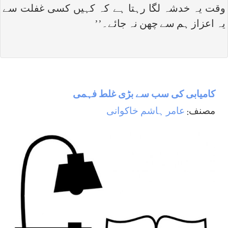
وقت یہ خدشہ لگا رہتا ہے کہ کہیں کسی غفلت سے
یہ اعزاز ہم سے چھن نہ جائے۔’’
کامیابی کی سب سے بڑی غلط فہمی
مصنف:
عامر ہاشم خاکوانی