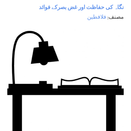
نگاہ كی حفاظت اور غض بصركے فوائد
مصنف:
فلافطين