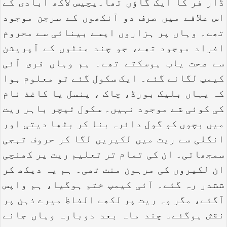
ڈار فر کا ایک گاؤں تھا۔پچیس لاکھ آبادی کے
اس علاقے میں صرف دو آنکھوں کے سرجن موجود
تھے۔ وہاں پر ہزاروں ایسے بینائی سے محروم
افراد موجود تھے، جو چند منٹوں کے آپریشن
سے صحت یاب ہوسکتے تھے۔ ہم وہاں فری آئی
کیمپ لگانے گئے۔ ایک سکول گئے تو معلوم ہوا
کہ یہاں بلیک بورڈ، چاک ، پنسل یا کاغذ نام
کی کوئی شے موجود نہیں۔ سکول ٹیچر باہر ریت
میں بچوں کو گول دائرہ بنا کر بٹھا دیتی اور
انگلی سے ریت میں لکیریں لگا کر حروف تہجی
سمجھاتی۔ ان کی تمام تر تعلیم ریت پر کھنچی
ان لکیروں کی مرہون منت تھی۔ ہم یہ دیکھ کر
ششدر رہ گئے۔ آئی کیمپ ختم ہوگیا، ہم واپس
آگئے، مگر وہ ریت پر لکھے الفاظ میرے ذہن پر
نقش ہوگئے۔ چند ماہ بعد دوبارہ وہاں جانے