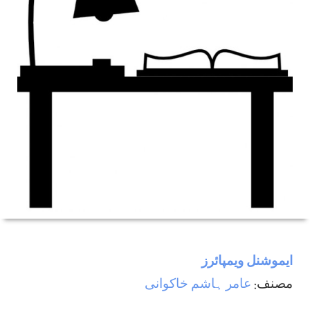
ایموشنل ویمپائرز
مصنف:
عامر ہاشم خاکوانی