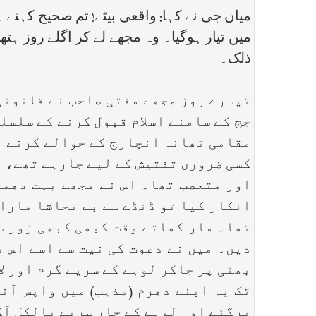
میاں جی نے کہا: واقعی بیٹے! تم صحیح کہتے 
میں تیار ہوگیا۔ وہ مجھے لے کر اگلے روز ہتھ
ذلک۔
تیسرے روز مجھے مفتی صاحب نے قانونی
جج کے سامنے اسلام قبول کرنے کے سلسل
مقامی تھانہ انچارج کے حوالے کرنے ا
کسی ضروری تفتیش کے لیے جارہے تھے، 
اور متعصب تھا۔ اس نے مجھے بہت دھمک
انکار کیا تو ڈنڈے سے بے تحاشا مارا۔
تھا۔ مار کھاتے وقت کبھی کبھی زور سے
دیں۔ میں نے دعوت کی نیت سے اسے اس د
بھٹی پر جاکر لوہے کے سریے گرم اور لا
تک یہ اپنے دھرم (مذہب) میں واپس آن
پرگئے اور لوہے کے چار سریے بالکل آگ 