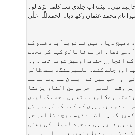
چاہیے تھی۔ بیٹے! اب جلدی سے کلمہ پڑھ لو۔
ا نام محمد عثمان رکھ دیا۔ الحمدللّٰہ علٰی
 بھیج دیا۔ میں نے فریدآباد ضلع کے
آدمی تھا، اس نے نابالغ کہہ کر مجھے
کے انچارج جناب اومیش شرما تھا۔ وہ
پااور چلے گئے۔ بلبیرسنگھ بہت ظالم
ی اور جب میں نے ایمان سے پھرنے سے
 ہر وقت اللھم اجرنی من النار پڑھتا
 پڑھتا ہے؟ اور ساتھ ہی مجھے گالیاں
س نے دو سپاہیوں کو کہا کہ لوہار کی
کھیں کہ یہ آگ سے کیسے بچے گا اور جب
سپاہی قریب ہی موجود لوہار کی بھٹی
 کرم کہ میں دعا پڑھتا رہا۔ انہوں نے