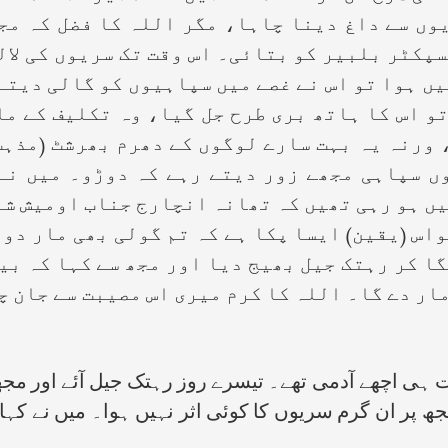
یوں سے داغ دینا چاہا، مگر اللہ کا فضل کہ مج
پکٹر بلبیر کو بتائی۔ اس وقت تک سریوں کی لا
یں ہوا تو اس نے غصے میں سپاہیوں کو گالی دیتے 
تو اس کا ہاتھ بری طرح جل گیا، وہ تکلیف کے م
 ورنہ یہ بہت سارے لوگوں کے دھرم بھرشٹ (مذہب
ں سپاہی مجھے زور دیتے رہے کہ دوڑو۔ میں نے
یں ہو رہی تھیں کہ تھانہ انچارج جناب اومیش ش
اس (یقین) ایسا پکا ہے کہ تم گولی بھی مار دو گ
ا کر رہتک جیل بھیج دیا اور مجھ سے کہا کہ بیٹ
ار دے گا۔ اللہ کا کرم میری اس مصیبت سے جان چ
 ہی اچھے آدمی تھے۔ تیسرے روز رہتک جیل آئے اور مجھ س
ی تجھ پر ان گرم سریوں کا کوئی اثر نہیں ہوا۔ میں نے کہ