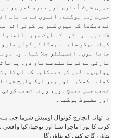
میری شرٹ اُتاری اور میری کمر پر سر
حیرت زدہ ہوگئے۔ انہوں نے یہ بات انس
نے دیکھا کہ میری کمر پر کوئی اثر نہ
لائے ہو۔ یہ کہہ کر ایک سریہ اٹھایا 
کہا: اس کو سامنے بھگا کر گولی مارو،
جاتا ہوں۔ انسپکٹر چلا گیا۔ وہ دونو
مارنی ہے تو سامنے سے مار دو۔ یہ بات
پولیس والوں کو دھمکایا کہ اس کا وشو
کھانا کھلایا اور پھر ایک چارج شیٹ لگ
تجھے جیل بھیج دوں، ورنہ تجھے کوئی م
اور مضبوط ہوگیا۔
یہ تھانہ انچارج کوتوال اومیش شرما جی بہت
کرنے کا پورا ماجرا سنا اور پوچھا: کیا واقع
بتاؤں گا تو کس کو بتاؤں گا۔