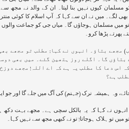
مسلمان کیوں نہیں بنا لیتا۔ ان کے والد نے مجھ سے
بھی لگے۔ میں نے ان سے کہا کہ آپ اسلام کا کوئی منتر 
تو میں مسلمان ہوجاؤں گا۔ میاں جی کو جماعت والوں نے
تے پھرتے پڑھا کرو۔
ب) مجھے بتاؤ۔ انہوں نے کہا: مطلب تو مجھے بھ
بتاؤں گا۔ اگلے روز ہتھین گئے۔ میں بھی دوسر
 اس دعا کا مطلب یہ ہے کہ اے اللہ! مجھے دوزخ (
مطلب ہے؟
رجائے، وہ ہمیشہ نرک (جہنم) کی آگ میں جلے گا اور جو ای
انہوں نے کہا کہ یہ بالکل سچی ہے۔ مجھے بہت دکھ ہوا 
میں تو ہلاک ہوجاتا! تو نے کبھی مجھ سے نہیں کہا۔