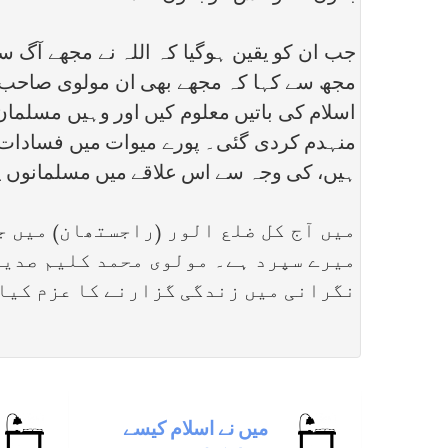
جب ان کو یقین ہوگیا کہ اللہ نے مجھے آگ سے
مجھ سے کہا کہ مجھے بھی ان مولوی صاحب س
اسلام کی باتیں معلوم کیں اور وہیں مسلما
منہدم کردی گئی۔ پورے میوات میں فسادات ہ
ہیں، کی وجہ سے اس علاقے میں مسلمانوں پر
میں آج کل ضلع الور (راجستھان) میں ج
میرے سپرد ہے۔ مولوی محمد کلیم صدیق
نگرانی میں زندگی گزارنے کا عزم کیا
ميں نے اسلام كيسے