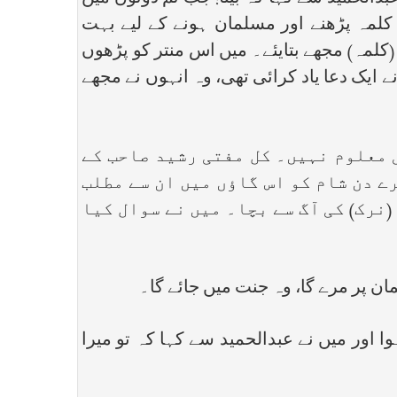
 کلمہ پڑھنے اور مسلمان ہونے کے لیے بہت
(کلمہ) مجھے بتایئے۔ میں اس منتر کو پڑھوں
 ایک دعا یاد کرائی تھی، وہ انہوں نے مجھے
ی معلوم نہیں۔ کل مفتی رشید صاحب کے
ے دن شام کو اس گاؤں میں ان سے مطلب
نرک) کی آگ سے بچا۔ میں نے سوال کیا
مان پر مرے گا، وہ جنت میں جائے گا۔
اور میں نے عبدالحمید سے کہا کہ تو میرا