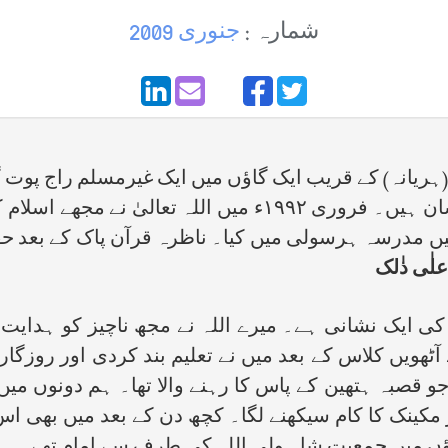
شمارہ :
جنوری 2009
(ہریانہ) کے قریب ایک گاؤں میں ایک غیرمسلم راج پوت گھر
ے۔ میں نے دینی تعلیم کا آغاز ۱۹۹۲ء میں مدرسہ ہرسولی میں کیا۔ ناظرہ قرآ
علٰی ذٰلک
کی ایک نشانی ہے۔ میرے اللہ نے مجھ ناچیز کو ہدایت 
آٹھویں کلاس کے بعد میں نے تعلیم بند کردی اور روزگار
جو قصبہ ہتھین کے پاس کا رہنے والا تھا۔ ہم دونوں می
 مکینک کا کام سیکھنے لگا۔ کچھ دن کے بعد میں بھی اس