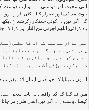
اتنی محبت اور دوستی ہے تو اپنے دوست کو 
خوشامد کی اور اصرار کیا۔ کئی بار وہ رونے 
گا۔ اگر میں نے کوئی چمتکار (کرشمہ) دیکھا 
یاد کرائی:
اللھم اجرنی من النار
اور کہا کہ چل
میں نے ان سے کہا کہ اس کا مطبل (مطل
پاس ہتھین جاؤں گا ان سے معلوم کرکے 
معلوم کرنے پہنچا۔ انہوں نے بتایا کہ
کہ نرک (جہنم) کی آگ سے بچانے کا کیا 
انہوں نے بتایا کہ جو آدمی ایمان لائے بغیر م
میں نے کہا کہ کیا واقعی یہ بات سچی ہے۔ 
کیسا دوست ہے، اگر میں اسی طرح مر جاتا تو 