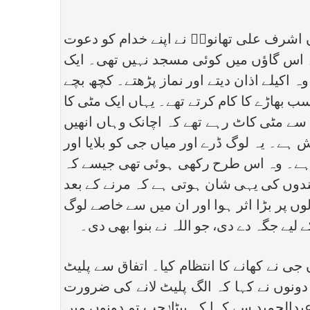
علاقہ ہے جہاں اشرف علی تھانویؒ نے اپنے خدام کو دعوت
ھیں۔ اس گاؤں میں کوئی مسجد نہیں تھی۔ ایک
 اکیلے اذان دیتے اور نماز پڑھتے۔ کچھ بچے
 بھاڑے کا کام کرتے تھے۔ یہاں ایک مٹی کا
ں سے مٹی کاٹ رہے تھے کہ اچانک وہاں انھیں
 ہے۔ یہ لوگ ڈرے اور میاں جی کو بلایا اور
یت ہے۔ وہ اس طرح رکھی ہوئی تھی جیسے کہ
 بندوں کی یہی شان ہوتی ہے کہ مرنے کے بعد
 پر بڑا اثر ہوا اور ان میں سے خاصے لوگ
لیے جگہ دے دی، جو اللہ نے بنوا بھی دی۔
جی نے کھانے کا انتظام کیا۔ اتفاق سے پلیٹ
دونوں نے کہا کہ الگ پلیٹ لانے کی ضرورت
بدالحمید سے کہا کہ بیٹا! جب تم دونوں میں