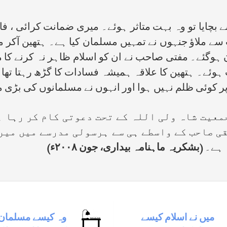
 بچایا تو وہ بہت متاثر ہوئے۔ میری ضمانت کرائی ، فا
ے ملاؤ جنہوں نے تمہیں مسلمان کیا ہے۔ ہتھین آکر 
ن ہوگئے۔ مفتی صاحب نے ان کو اسلام ظاہر نہ کرنے کا
وئے۔ ہتھین کا علاقہ ہمیشہ فسادات کا گڑھ رہتا تھا
 کوئی ظلم نہیں ہوا اور انہوں نے مسلمانوں کی بڑی 
معیت شاہ ولی اللہ کے تحت دعوتی کام کر رہا 
ی صاحب کے واسطے ہی سے ہرسولی مدرسے میں میرا
 ہے۔
(بشکریہ ماہنامہ بیداری، جون ۲۰۰۸ء)
ميں نے اسلام كيسے
وہ كيسے مسلمان 