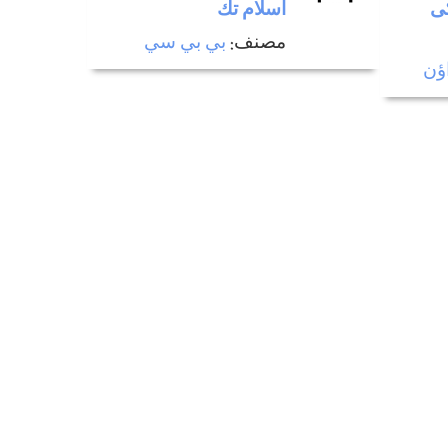
كی
اسلام تك
مصنف:
بي بي سي
ؤن