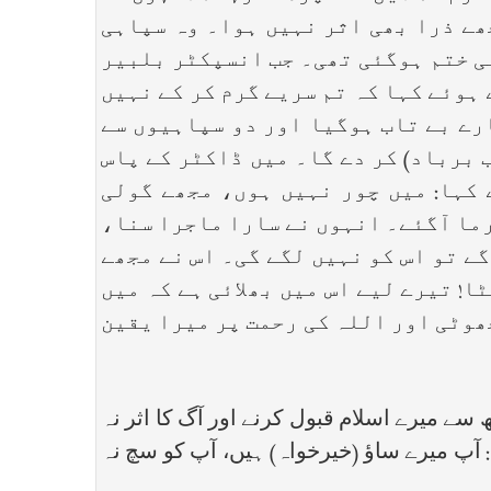
ھے ذرا بھی اثر نہیں ہوا۔ وہ سپاہی
لی ختم ہوگئی تھی۔ جب انسپکٹر بلبیر
ہوئے کہا کہ تم سریے گرم کر کے نہیں
ارے بے تاب ہوگیا اور دو سپاہیوں سے
 برباد) کر دے گا۔ میں ڈاکٹر کے پاس
 کہا: میں چور نہیں ہوں، مجھے گولی
رما آگئے۔ انہوں نے سارا ماجرا سنا،
ے تو اس کو نہیں لگے گی۔ اس نے مجھے
ا! تیرے لیے اس میں بھلائی ہے کہ میں
ھوٹی اور اللہ کی رحمت پر میرا یقین
ے میرے اسلام قبول کرنے اور آگ کا اثر نہ
ا: آپ میرے ساؤ (خیرخواہ) ہیں، آپ کو سچ نہ