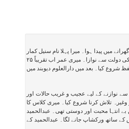
انے میں پیدا ہوا۔ میرا پہلا نام سنیل کمار
تھا۔ میرے والد اپنے گاؤں کے ایک معمولی کسان ہیں۔ فروری ۱۹۹۲ء میں اللہ تعالیٰ نے مجھے اسلام کی دولت سے نوازا۔ میری عمر اب تقریباً ۲۵
ن پاک کے بعد حفظ شروع کیا۔ بعد میں دارالعلوم دیوبند میں
سے نوازنے کے لیے عجیب و غریب حالات اور
 وغیرہ تلاش کرنا شروع کیا۔ میری کلاس کا
ں بے انتہا محبت اور دوستی تھی۔ عبدالحمید
 کے ساتھ ورکشاپ جانے لگا۔ عبدالحمید کے