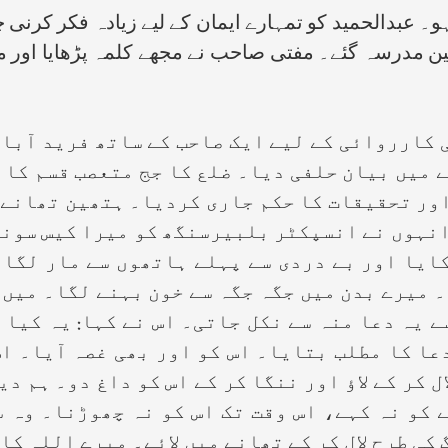
ہو۔ عبدالحمید کو تمہارے ایمان کے لیے زیادہ فکر کرنی 
ین مدرسہ گئے۔ مفتی صاحب نے مجھے کلمہ پڑھایا اور میر
 کارروائی کے لیے ایک صاحب کے ساتھ فرید آباد
ے میں بیان حلفی دیا۔ ضلع کا جج متعصب قسم کا 
ور تحقیقات کا حکم جاری کردیا۔ ہتھین تھانے 
انہوں نے انسپکٹر بلبیرسنگھ کو میرا کیس سون
ایا اور بے دردی سے پہلے ہاتھوں سے مار لگائ
 میرے بدن میں جگہ جگہ سے خون بہنے لگا۔ میں
 یہ دعا منہ سے نکل جاتی۔ اس نے کہا: یہ کیا
عا کا مطلب بتایا۔ اس کو اور بھی غصہ آیا۔ ا
ل کر کے لاؤ اور ننگا کر کے اس کو داغ دو۔ ہم دی
ے کو نہ کہے، اس وقت تک اس کو نہ چھوڑنا۔ وہ 
کی طرح لال کر کے تھانے میں لائے۔ میرے اللہ کا