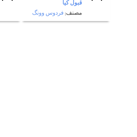
قبول كيا
مصنف:
فردوس وونگ