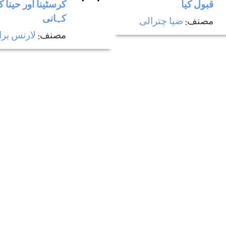
قبول كيا
كرسٹينا اور حينا 
كہانی
مصنف:
ضيا چترالی
مصنف:
لارنس برا