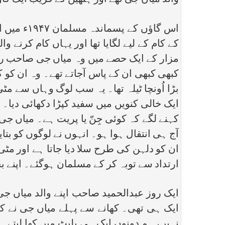
والد میاں جی تھے اور ہتھین کے قریب ایک 
اس گاؤں 
کے کام کے لیے لگایا تھا اور یہاں کام کرنے
مزار کے ایک حصے میں وہ میاں جی صاحب رہتے 
کبھی کبھی ان کے پاس آجاتے تھے۔ وہ ان کو 
بڑا اُونچا ٹیلہ تھا۔ یہ سب لوگ وہاں سے مٹ
ایک خالی کنویں میں سفید کپڑا دکھائی دیا۔ 
کہنے لگے کہ کوئی جِنّ یا پریت ہے۔ میاں 
آج ہی انتقال ہوا ہو۔ انہوں نے لوگوں کو بت
ان کو دلہن کی طرح سلا دیا جاتا ہے اور م
ارتداد سے توبہ کر کے مسلمان ہوگئے۔ اپنے بچ
ایک روز عبدالحمید صاحب اپنے والد میاں جی 
ایک ہی تھی۔ کھانے سے پہلے میاں جی نے کہ
نہیں، ہم دونوں ایک ہی پلیٹ میں کھا لیتے ہ