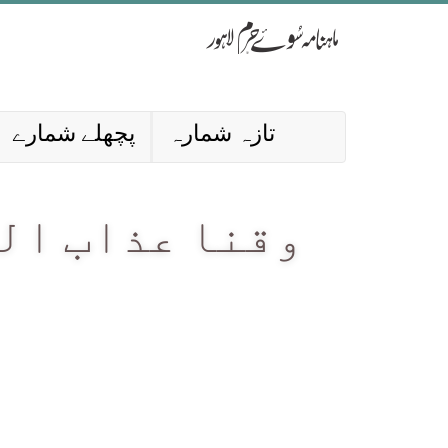
تازہ شمارہ
پچھلے شمارے
وقنا عذاب الن