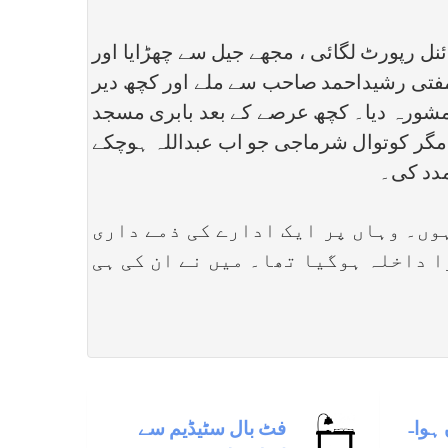
ئنل رپورٹ لگائی ، مجھے جیل سے چھڑایا اور
مفتی رشیداحمد صاحب سے ملے اور کچھ دیر
 مشورہ دیا۔ کچھ عرصے کے بعد بابری مسجد
 مگر کوتوال شرماجی جو اب عبداللہ ہوچکے
مدد کی۔
ہوں۔ وہاں پر ایک ادارے کی ذمے داری
 داخلہ ہوگیا تھا۔ میں نے ان کی ہی
ہوا-
فٹ بال سٹيڈيم سے