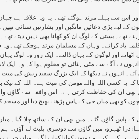
گاؤں میں جمعیت شاہ ولی اللہ کی طرف سے امام تھے۔
کے پسماندہ مسلمان ۱۹۴۷ء میں اور اس سے پہلے مرتد ہوگئے تھے۔ یہ وہ 
 والوں کے لیے بڑی دعائیں مانگیں اور بشارتیں سنائی ت
تھے۔ بستی کے لوگ ان کو کھانا بھی نہیں دیتے تھے۔ وہ
کلمہ یاد کراتے۔ وہاں کے مسلمان مرتد ہوچکے تھے۔وہ سب
ی اٹھاتے اور لوگوں کے یہاں ڈالتے۔ ایک روز وہ لوگ یہا
انہوں نے آگے سے مٹی ہٹائی تو معلوم ہوا کہ وہ ایک لاش
جی آئے۔ انہوں نے دیکھا کہ ایک بزرگ سفید ریش کی م
ایا کہ یہ کسی اللہ والے مومن کی میت ہے۔ اللہ کے نیک
ٹی بھی ان کی حفاظت کرتی ہے۔ اس واقعہ سے گاؤں والوں
وں کو بھی میاں جی کے پاس پڑھنے بھیج دیا اور مسجد کے 
کے پاس گاؤں گئے۔ میں بھی ان کے ساتھ چلا گیا۔ میاں 
ا: ذرا ٹھہرو، میں گاؤں سے دوسری پلیٹ لے آؤں۔ ہم 
یں۔ یہ کہہ کر ہم دونوں کھانا کھانے لگے۔ میاں جی نے ع