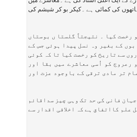
ے کے ایک اعلیٰ استاد کی ہے ۔معاشرے میں
 ہاتھوں کی کمائی ہے ۔کیکر بو کر شیشم کی
خصت کیا ۔ نتیجتاً گلستا ں بوستاں
بوں کے بغیر وہ نسل پیدا ہوئی جس کے
وں سے تاریخ کو رخصت کیا تا کہ کوئی
 رعروج کو اُسی معاشرے میں بقا اور
ام تر مادی ترقی کے باوجود عزت اور
جہان فانی کی حد تک وہی چیز سداقائم
ل علم کااتفاق ہے کہ اخلاقی اقدار سے