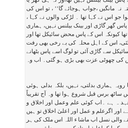
پاس بینک بیلنس نہیں تھااور نہ ہی گھر یا
تہ نہ مانگیں ،جواب ہوجائے گا’’ ، تو اس کی
ا جو اس نے کہا تھا ۔ لڑکی والوں نے کہا ،
پاس گھر گاڑی اور بینک بیلنس نہیں، ہماری
 تھا کیونکہ اس کے پاس محض سائیکل تھا اور
گئی، اس کے اہل محلہ کی بے رخی بھی رفت
ئیکل سے گاڑی آئی تو لوگ اسے پاس بٹھانے
 اس کی چھوٹی عزت بھی بڑی ہو گئی۔ اب وہ
ویہ ہماری بدلتی، نہیں، بلکہ بدلی ہوئی
ساٹھ برس قبل شروع ہوا تھا وہ آج تقریباً
عہد ہ ہے ۔اب کوئی علم وعمل اور اخلاق و
اور اگرعلم و عمل اور اعلیٰ اخلاق تو ہیں
ے والی نسل اب ماشا ء اللہ اس ملک کی ہر