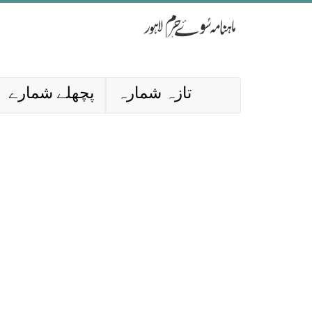
تازہ شمارہ
پچھلے شمارے