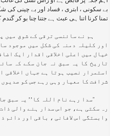
اہم جگہ پر قابض ہے او راس نسل کی غالب ا
بے سکونی ، ابتری ، فساد اور بے چینی کی ش
تمنا کرنا اتنا ہی عبث ہے جتنا چنا بو کر گندم 
ہم نے سائنسی ترقی کے شوق میں پہلے
اور کلیلہ دمنہ کی شکل میں موجود سار
خیال میں اعلی اخلاقی اقدار ایک اضاف
تاریخ کا یہ سبق نہ جان سکے کہ سائن
استمرار نصیب ہوتا ہے جہاں اخلاقی ا
شرافت کا معیار وہی رہے جس کو صدیوں س
‘‘سدا رہے نام اللہ کا’’ یہ سبق جانن
رہ سکتی ہے، جو اس سدار ہنے والی ذات 
وابستگی اس لافانی ، باقی اور دائم ذا