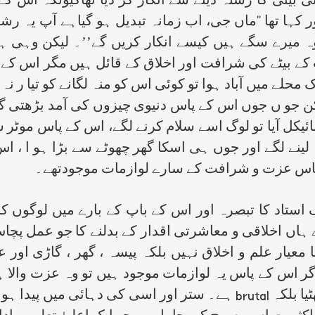
بیٹی کا رشتہ دینے سے انکار کر دیا تھاکیونکہ اس کے 
ر کہا تھا ‘‘ماں جی، اب زمانہ تبدیل ہو گیاہے آپ یہ رش
ے وہ میرے سگے ہیں کیسے انکار کریں گے’’۔ لیکن وہی ہو
کے بیٹے کی شرافت اور اخلاق کے قائل ہیں مگر اس کے 
حلے میں آباد ہوا تو کوئی اس کو منہ لگانے کو تیا ر نہ
یکن جو ں جوں اس کے پاس دنیوی چیزوں کی آمد بڑھتی 
کل آیا تو لوگ اسے سلام کرنے لگے، اس کے پاس موٹر سا
لینے لگے اور جوں ہی اسکا گھر چھوٹے سے بڑا ہو ا ،
پاس عزت و شرافت کے سارے لوازمات موجودتھے۔
 کا تبصرہ اور اس کے باپ کے بارے میں لوگوں کا ر
اں اخلاقی و معاشرتی اقدار کے بدلنے کا جو عمل پچاس 
عیار علم و اخلاق نہیں بلکہ پیسہ ، گھر ، گاڑی اور 
 اس کے پاس یہ لوازمات موجود ہیں تو وہ عزت والا ہے 
یا بلکہ
brutal
ہے۔ ستر اور اسی کی دہائی میں پیدا ہون