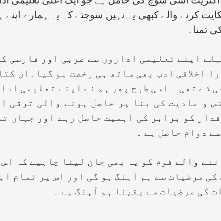
کثریت اسی سوچ کی حامل ہے جو ایک اعلیٰ تعلیمی ادار
کایت کرنے والے کبھی یہ نہیں سوچتے کہ یہ ہمارے اپنے
کی تمنا۔
 اپنے تعلیمی اداروں سے عربی اور فارسی کو ر
ا اخلاقی ادب بھی ساتھ ہی رخصت ہو گیا۔ان کتا
ی شے تھی ۔ اسی طرح پھر ہم نے اپنے تعلیمی ادار
س و مادیت کی بنا پر حاصل ہونے والی ترقی او
قدار کو برابر کی اہمیت حاصل رہے اور جہاں تم
ے دوام حاصل ہے ۔
ے والے قوم کو یہ بھی جان لینا چاہیے کہ اس 
کی مرضیات سے ہم آہنگ ہو گی اور اس پر تمام اہ
ت کی مرضیات سے یقینا ہم آہنگ ہے ۔