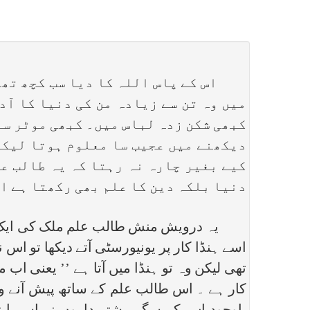
اس کے پاس اللہ کا دیا سب کچھ تھا م
میں وہ تن سے زیادہ من کی دنیا کا آد
کبھی شکن زدہ لباس میں۔ کبھی موٹر سا
دیکھنے میں عجیب سا معلوم ہوتا لیکن 
کیے بغیر چارہ نہ رہتا کہ یہ طالب عل
دنیا بلکہ دین کا علم بھی رکھتا ہے ا
یہ درویش منش طالب علم ملک کی ایک مایہ 
اسے ہنڈا کار پر یونیورسٹی آتے دیکھا تو اس ن
تھی لیکن وہ تو ہنڈا میں آتا ہے ’’ یعنی اب
کار ہے ۔ اس طالب علم کے ساتھ پیش آنے وال