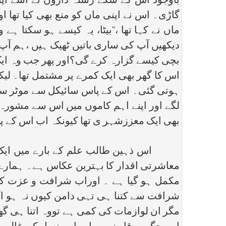
باوجود اس کے سگے رشتہ داروں نے اسے اپنی 
گاڑی۔ اس نے اپنی ماں کو منع بھی کیا تھا او
ماں نے کہا تھا ،‘‘بیٹا، یہ کیسے ہو سکتا ہ
دیکھیں آپ کی ساری باتیں ٹھیک ہیں ،ہم آپ 
بچی کیسے گزارہ کرے گی؟اور پھر جب وہ ایک م
اس کا گھر بھی ایک کمرے پر مشتمل تھا۔ ل
ہوتی گئی۔ اس کے پاس سائیکل سے موٹر سائی
لگے اور اپنے اہم کاموں میں اس سے مشورہ 
بھی ایک معززشہر ی تھا کیونکہ اب اس کے 
اس ذہین طالب علم کے بارے میں ایک استاد
معاشرتی اقدار کا بہترین عکاس ہے۔ ہمارے ہ
مکمل ہو گیا ہے ۔ اوراب شرافت و عزت کا م
شرافت سے کتنا ہی تہی دامن کیوں نہ ہو اگر
مگر ان لوازمات کی کمی ہے تووہ اتنا ہی گھٹ