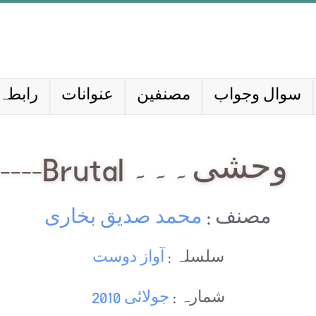
سوال وجواب
مصنفین
عنوانات
رابطہ 
وحشی۔۔۔ Brutal----
مصنف :
محمد صدیق بخاری
سلسلہ :
آواز دوست
شمارہ :
جولائی 2010