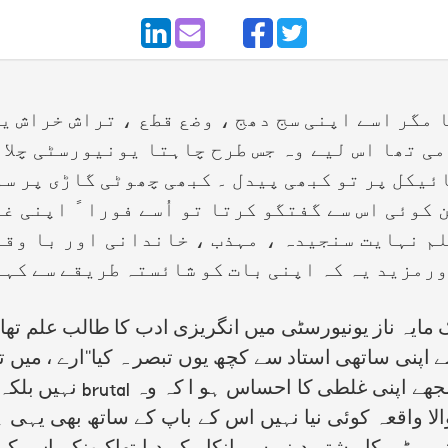
گر اسے اپنی سج دھج ، وضع قطع ، تراش خراش یا
می تھا اس لیے وہ جس طرح چاہتا یونیورسٹی چلا
ئیکل پر تو کبھی پیدل ۔ کبھی چھوٹی گاڑی پر سوا
کوئی اس سے گفتگو کرتا تو اُسے فورا ً اپنی غ
م نہایت سنجیدہ ، مہذب ، خاندانی اور با وقا
ورمزید یہ کہ اپنی بات کو شائستہ طریقے سے کہن
ناز یونیورسٹی میں انگریزی ادب کا طالب علم تھا۔ ا
ے اپنی ساتھی استاد سے کچھ یوں تبصر ہ کیا‘‘ارے ، میں تو
 مجھے اپنی غلطی کا احساس ہو ا کہ وہ
brutal
نہیں بلکہ
ا واقعہ کوئی نیا نہیں اس کے باپ کے ساتھ بھی یہی ہوا