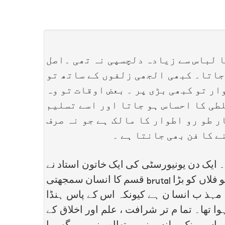
 لباس سے زیادہ دلچسپی نہ تھی ۔اصل
 جاتا۔ کبھی الجھی زلفوں کے ساتھ تو
ر تو کبھی بڑی پر ۔ بعض اوقات تو وہ
لطی کا احساس ہو جاتا اور اسے تسلیم
ر طو رو اطوار کا مالک ہے جو نہ صرف
ے کا فن بھی جانتا ہے ۔
یک دن یونیورسٹی کی ایک خاتون استاد نے
 فلاں کو بڑا
brutal
قسم کا انسان سمجھتی
 مہذ ب انسا ن ہے کیونکہ اس کے پاس ہنڈا
 تھا۔ تما م تر شرافت ، علم اور اخلاق کے