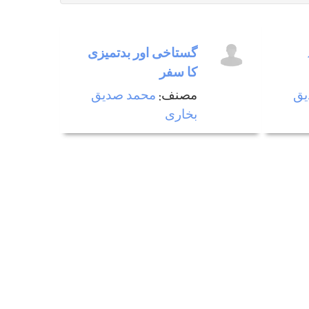
گستاخی اور بدتميزی
كا سفر
یق
مصنف:
محمد صدیق
بخاری