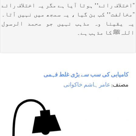
‘‘اختلاف رائے’’ ہوتا آیا ہے مگر یہ اختلاف رائے
‘‘مخالفت’’ کب بن گیا ، یہ سمجھ میں نہیں آتا۔
یہ یقینا وہ مذہب نہیں جو محمد الرسول
اللہﷺ کا مذہب ہے۔
کامیابی کی سب سے بڑی غلط فہمی
مصنف:
عامر ہاشم خاکوانی