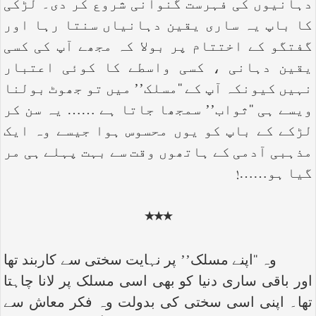
دہانیوں کی فہرست گنوانی شروع کر دی۔ لڑکی
کا باپ یہ ساری یقین دہانیاں سنتا رہا اور
گفتگو کے اختتام پر بولا کہ مجھے آپ کی کسی
یقین دہانی ، کسی واسطے کا کوئی اعتبار
نہیں کیونکہ آپ کے ‘‘مسلک’’ میں تو جھوٹ بولنا
ویسے ہی ‘‘ثواب’’ سمجھا جاتا ہے …… یہ سن کر
لڑکے کے باپ کو یوں محسوس ہوا جیسے وہ ایک
مذہبی آدمی کے ہاتھوں وقت سے بہت پہلے ہی مر
گیا ہو……!
٭٭٭
وہ ‘‘اپنے مسلک’’ پر نہایت سختی سے کاربند تھا
اور باقی ساری دنیا کو بھی اسی مسلک پر لانا چاہتا
تھا۔ اپنی اسی سختی کی بدولت وہ فکر معاش سے