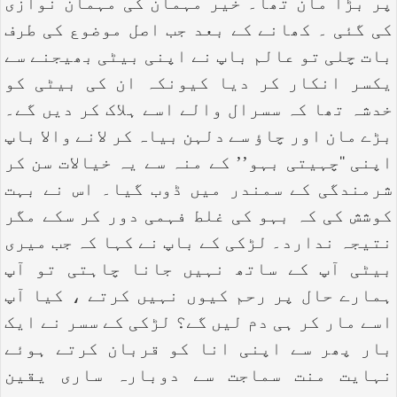
پر بڑا مان تھا۔ خیر مہمان کی مہمان نوازی
کی گئی ۔ کھانے کے بعد جب اصل موضوع کی طرف
بات چلی تو عالم باپ نے اپنی بیٹی بھیجنے سے
یکسر انکار کر دیا کیونکہ ان کی بیٹی کو
خدشہ تھا کہ سسرال والے اسے ہلاک کر دیں گے۔
بڑے مان اور چاؤ سے دلہن بیاہ کر لانے والا باپ
اپنی ‘‘چہیتی بہو’’ کے منہ سے یہ خیالات سن کر
شرمندگی کے سمندر میں ڈوب گیا۔ اس نے بہت
کوشش کی کہ بہو کی غلط فہمی دور کر سکے مگر
نتیجہ ندارد۔ لڑکی کے باپ نے کہا کہ جب میری
بیٹی آپ کے ساتھ نہیں جانا چاہتی تو آپ
ہمارے حال پر رحم کیوں نہیں کرتے ، کیا آپ
اسے مار کر ہی دم لیں گے؟ لڑکی کے سسر نے ایک
بار پھر سے اپنی انا کو قربان کرتے ہوئے
نہایت منت سماجت سے دوبارہ ساری یقین