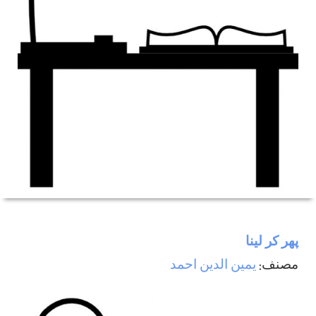
پھر كر لينا
مصنف:
يمين الدين احمد