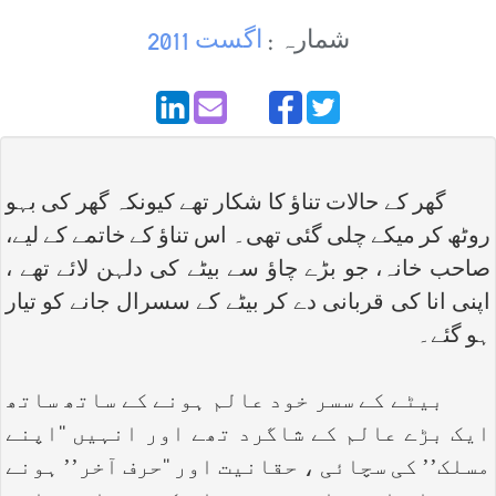
شمارہ :
اگست 2011
گھر کے حالات تناؤ کا شکار تھے کیونکہ گھر کی بہو
روٹھ کر میکے چلی گئی تھی۔ اس تناؤ کے خاتمے کے لیے،
صاحب خانہ، جو بڑے چاؤ سے بیٹے کی دلہن لائے تھے ،
اپنی انا کی قربانی دے کر بیٹے کے سسرال جانے کو تیار
ہو گئے۔
بیٹے کے سسر خود عالم ہونے کے ساتھ ساتھ
ایک بڑے عالم کے شاگرد تھے اور انہیں ‘‘اپنے
مسلک’’ کی سچائی ، حقانیت اور ‘‘حرف آخر’’ ہونے