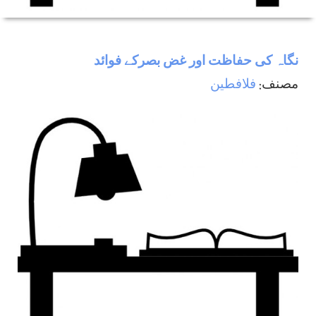
نگاہ كی حفاظت اور غض بصركے فوائد
مصنف:
فلافطين