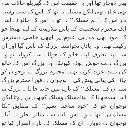
بھی دوچار تھا اور یہ حقیقت اس کے گھریلو حالات سے
بھی عیاں تھی لیکن مسئلہ یہ تھا کہ اس کے سب رشتہ
دار اس کے ‘‘ہم مسلک’’ نہ تھے۔ اس کے خالو نے اسے
ایک محترم شخصیت کے پاس ملازمت کے لیے بھیجا جو
کہ خود بھی مذہبی علوم پر اچھی خاصی دسترس
رکھتے تھے۔ وہ بادل نخواستہ بزرگ کے پاس گیا اور ان
سے اپنا تعارف اپنے خالو کے حوالے سے کروایا تو وہ
برزگ بہت خوش ہوئے کیونکہ وہ بزرگ اس کے خالو
کی بہت عزت کرتے تھے۔ محترم بزرگ نے نوجوان کو
چائے کی پیالی پیش کی ۔ نوجوان نے فوراََ محترم بزرگ
سے ان کے ‘‘مسلک’’ کے بارے میں جاننا چاہا ۔ بزرگ نے
اسے سمجھایا کہ بیٹامسلک وسلک کچھ نہیں ہوتا لیکن
نوجوان جو کہ ‘‘خود ساختہ تعبیر’’ کے مطابق ‘‘پکا
مسلمان’’ تھا ، وہ اس بات سے متاثر نظر نہ آیا۔
نوجوان نے دوبارہ ان کے مسلک کے بارے اصرار کیا تو