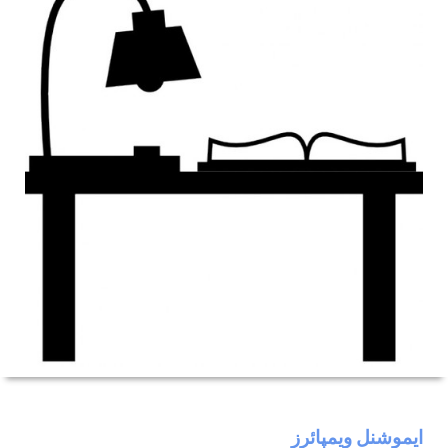
ایموشنل ویمپائرز