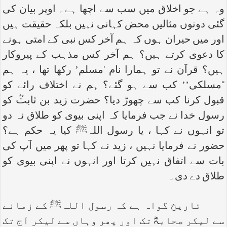
وہ ہے جو اخلاق میں سب سے اچھا ہے۔ اوپر بیان کی
گئی دونوں مثالیں محض کہانی نہیں بلکہ حقیقت ہیں
اور میں حیران ہوں کہ ہم آخر کس نبی کے امتی ہونے
کا دعوی کرتے ہیں؟ ہم آخر کس مذہب کے پیروکار
ہیں؟ قرآن نے تو ہمارا نام ‘مسلم’ رکھا تھا ، یہ ہم
‘‘مسلکی’’ کب سے ہو گئے؟ ہم نے اختلاف رائے کو
قبول کرنا کب سے چھوڑ دیا؟ حضرت زید بن ثابتؓ کو
رسول خدا نے جب فرمایا کہ اپنی بیوی کو طلاق نہ دو
تو انہوں نے کہا ، یا رسول اللہﷺ کیا یہ حکم ہے؟
حضور نے فرمایا نہیں ، زید نے کہا تو پھر میں آپ کی
بات سے اتفاق نہیں کرتا اور انہوں نے اپنی بیوی کو
طلاق دے دی۔
تاریخ گواہ ہے کہ رسول اللہﷺ کے زمانے
سے لیکر صحابہؓ تک اور پھر وہاں سے لیکر آج تک