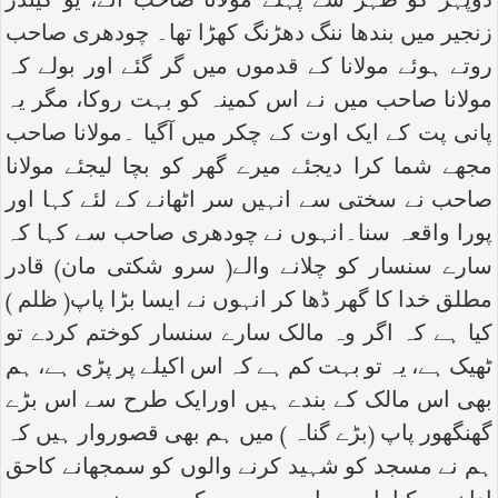
دوپہر کو ظہر سے پہلے مولانا صاحب آئے، یو گیندر
زنجیر میں بندھا ننگ دھڑنگ کھڑا تھا۔ چودھری صاحب
روتے ہوئے مولانا کے قدموں میں گر گئے اور بولے کہ
مولانا صاحب میں نے اس کمینہ کو بہت روکا، مگر یہ
پانی پت کے ایک اوت کے چکر میں آگیا ۔مولانا صاحب
مجھے شما کرا دیجئے میرے گھر کو بچا لیجئے مولانا
صاحب نے سختی سے انہیں سر اٹھانے کے لئے کہا اور
پورا واقعہ سنا۔انہوں نے چودھری صاحب سے کہا کہ
سارے سنسار کو چلانے والے( سرو شکتی مان) قادر
مطلق خدا کا گھر ڈھا کر انہوں نے ایسا بڑا پاپ( ظلم )
کیا ہے کہ اگر وہ مالک سارے سنسار کوختم کردے تو
ٹھیک ہے، یہ تو بہت کم ہے کہ اس اکیلے پر پڑی ہے، ہم
بھی اس مالک کے بندے ہیں اورایک طرح سے اس بڑے
گھنگھور پاپ (بڑے گناہ ) میں ہم بھی قصوروار ہیں کہ
ہم نے مسجد کو شہید کرنے والوں کو سمجھانے کاحق