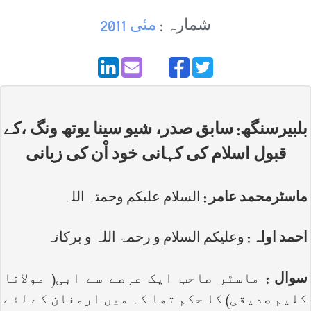
شمارہ :
مئی 2011
بلبیرسنگھ: سابق صدر، شیو سینا یوتھ ونگ ،کے
قبول اسلام کی کہانی خود اْن کی زبانی
ماسٹرمحمد عامر :
السلام علیکم وحمتہ اللہ
احمد اواہ :
وعلیکم السلام و رحمۃ اللہ و برکاتہ
سوال :
ماسٹر صاحب ایک عرصے سے ابی( مولانا
کلیم صدیقی) کا حکم تھا کہ میں ارمغان کے لئے