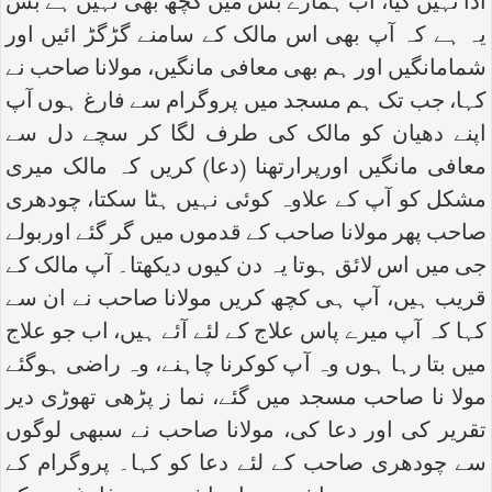
ادا نہیں کیا، اب ہمارے بس میں کچھ بھی نہیں ہے بس
یہ ہے کہ آپ بھی اس مالک کے سامنے گڑگڑ ائیں اور
شمامانگیں اور ہم بھی معافی مانگیں، مولانا صاحب نے
کہا، جب تک ہم مسجد میں پروگرام سے فارغ ہوں آپ
اپنے دھیان کو مالک کی طرف لگا کر سچے دل سے
معافی مانگیں اورپرارتھنا (دعا) کریں کہ مالک میری
مشکل کو آپ کے علاوہ کوئی نہیں ہٹا سکتا، چودھری
صاحب پھر مولانا صاحب کے قدموں میں گر گئے اوربولے
جی میں اس لائق ہوتا یہ دن کیوں دیکھتا۔ آپ مالک کے
قریب ہیں، آپ ہی کچھ کریں مولانا صاحب نے ان سے
کہا کہ آپ میرے پاس علاج کے لئے آئے ہیں، اب جو علاج
میں بتا رہا ہوں وہ آپ کوکرنا چاہنے، وہ راضی ہوگئے
مولا نا صاحب مسجد میں گئے، نما ز پڑھی تھوڑی دیر
تقریر کی اور دعا کی، مولانا صاحب نے سبھی لوگوں
سے چودھری صاحب کے لئے دعا کو کہا۔ پروگرام کے