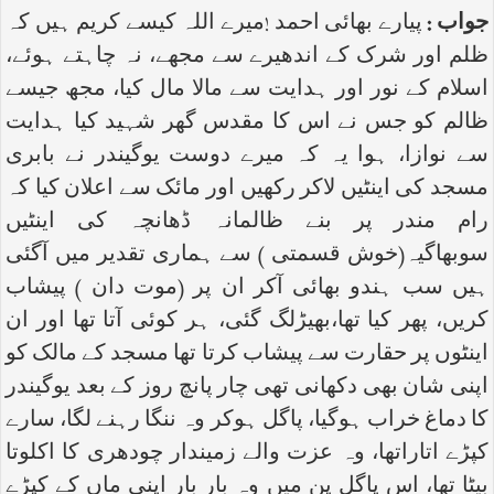
جواب :
پیارے بھائی احمد !میرے اللہ کیسے کریم ہیں کہ
ظلم اور شرک کے اندھیرے سے مجھے، نہ چاہتے ہوئے،
اسلام کے نور اور ہدایت سے مالا مال کیا، مجھ جیسے
ظالم کو جس نے اس کا مقدس گھر شہید کیا ہدایت
سے نوازا، ہوا یہ کہ میرے دوست یوگیندر نے بابری
مسجد کی اینٹیں لاکر رکھیں اور مائک سے اعلان کیا کہ
رام مندر پر بنے ظالمانہ ڈھانچہ کی اینٹیں
سوبھاگیہ(خوش قسمتی ) سے ہماری تقدیر میں آگئی
ہیں سب ہندو بھائی آکر ان پر (موت دان ) پیشاب
کریں، پھر کیا تھا،بھیڑلگ گئی، ہر کوئی آتا تھا اور ان
اینٹوں پر حقارت سے پیشاب کرتا تھا مسجد کے مالک کو
اپنی شان بھی دکھانی تھی چار پانچ روز کے بعد یوگیندر
کا دماغ خراب ہوگیا، پاگل ہوکر وہ ننگا رہنے لگا، سارے
کپڑے اتاراتھا، وہ عزت والے زمیندار چودھری کا اکلوتا
بیٹا تھا، اس پاگل پن میں وہ بار بار اپنی ماں کے کپڑے