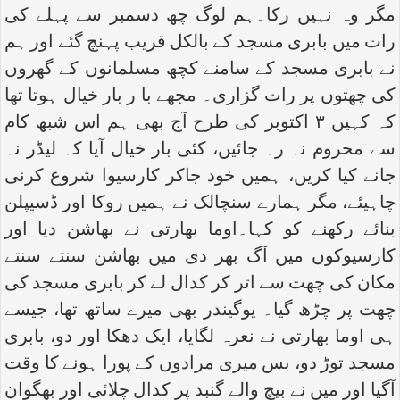
مگر وہ نہیں رکا۔ہم لوگ چھ دسمبر سے پہلے کی
رات میں بابری مسجد کے بالکل قریب پہنچ گئے اور ہم
نے بابری مسجد کے سامنے کچھ مسلمانوں کے گھروں
کی چھتوں پر رات گزاری۔ مجھے با ر بار خیال ہوتا تھا
کہ کہیں ۳ اکتوبر کی طرح آج بھی ہم اس شبھ کام
سے محروم نہ رہ جائیں، کئی بار خیال آیا کہ لیڈر نہ
جانے کیا کریں، ہمیں خود جاکر کارسیوا شروع کرنی
چاہیئے، مگر ہمارے سنچالک نے ہمیں روکا اور ڈسیپلن
بنائے رکھنے کو کہا۔اوما بھارتی نے بھاشن دیا اور
کارسیوکوں میں آگ بھر دی میں بھاشن سنتے سنتے
مکان کی چھت سے اتر کر کدال لے کر بابری مسجد کی
چھت پر چڑھ گیا۔ یوگیندر بھی میرے ساتھ تھا، جیسے
ہی اوما بھارتی نے نعرہ لگایا، ایک دھکا اور دو، بابری
مسجد توڑ دو، بس میری مرادوں کے پورا ہونے کا وقت
آگیا اور میں نے بیچ والے گنبد پر کدال چلائی اور بھگوان