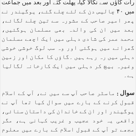
رات گاؤں سے نکالا گیا، پھلت گئے اور بعد میں جماعت
میں ۴۰ چالیس دن کے لئے چلے گئے، یوگیندر نے
پھر امیر صاحب کے مشورہ سے تین چلے لگائے،
بعد میں ان کی والدہ بھی مسلمان ہوگئیں،
محمد عمر کی شادی دہلی میں ایک اچھے مسلمان
گھرانے میں ہوگئی اور وہ سب لوگ خوشی خوشی
دہلی میں رہ رہے ہیں ۔گاؤں کا مکان اور زمین
وغیرہ بیچ کر دہلی میں ایک کارخانہ لگالیا
ہے۔
سوال :
ماسٹر صاحب آپ سے میں نے، آپ کے اسلام
قبول کرنے کے بارے میں سوال کیا تھا آپ نے
یوگیندر اور ان کے خاندان کی داستان سنائی،
واقعی یہ خود عجیب و غریب کہانی ہے، مگر
مجھے تو آپ کے قبول اسلام کے بارے میں معلوم