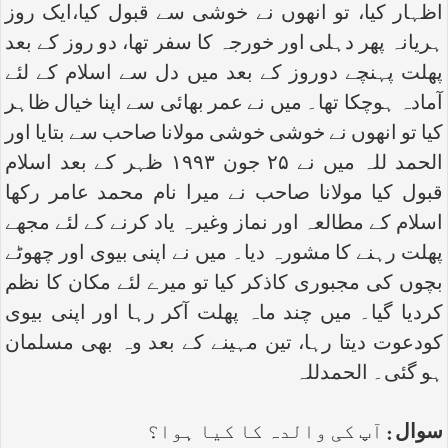
اظہار کیا، تو انھوں نے خوشی سے قبول کیا،ایک روز
ہریانہ پھر دہلی اور خورجہ کا سفر تھا، دو روز کے بعد
پھلت پہنچے دوروز کے بعد میں دل سے اسلام کے لئے
آمادہ ہوچکا تھا۔ میں نے عمر بھائی سے اپنا خیال ظاہر
کیا تو انھوں نے خوشی خوشی مولانا صاحب سے بتایا اور
الحمد للہ میں نے ۲۵ جون ۱۹۹۳ ظہر کے بعد اسلام
قبول کیا مولانا صاحب نے میرا نام محمد عامر رکھا
اسلام کے مطالعہ اور نماز وغیرہ یاد کرنے کے لئے مجھے
پھلت رہنے کا مشورہ دیا۔ میں نے اپنی بیوی اور چھوٹے
بچوں کی مجبوری کاذکر کیا تو میرے لئے مکان کا نظم
کردیا گیا۔ میں چند ماہ پھلت آکر رہا اور اپنی بیوی
کودعوت دیتا رہا، تین مہینے کے بعد وہ بھی مسلمان
ہو گئی۔ الحمدللہ
سوال :
آپ کی والدہ کا کیا ہوا؟