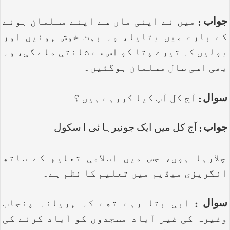
جواب :
میں نے اپنی ماں سے اپنے مسلمان ہونے
کے بارے میں بتایا، وہ بہت خوش ہوئیں اور
بولیں کہ تیرے پتا کو اس سے شانتی ملے گی، وہ
بھی اسی سال مسلمان ہوگئیں۔
سوال :
آج کل آپ کیا کررہے ہیں ؟
جواب :
آج کل میں ایک جونیرہا ئی ا سکول
چلارہا ہوں، جس میں اسلامی تعلیم کے ساتھ
انگریزی میڈیم میں تعلیم کا نظم ہے۔
سوال :
ابی بتا رہے تھے کہ ہریانہ پنجاب
وغیرہ کی غیر آباد مسجدوں کو آباد کرنے کی