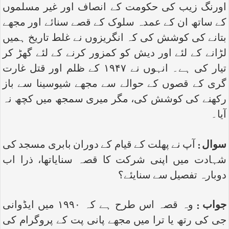
اورنگ زیب کی حکومت کے انصاف اور غیر مسلموں
کے ساتھ ان کے عمدہ سلوک کے قصے سنائے اور مجھے
بتانے کی کوشش کی کہ انگریزوں نے غلط تاریخ ہمیں
لڑانے کے لئے اور دیش کو کمزور کرنے کے لئے گھڑ کر
تیار کی ہے۔ انہوں نے ۱۹۴۷ کے ظلم اور قتل غارت
گری کے قصوں کے حوالے سے مجھے شیوسینا سے باز
رکھنے کی کوشش کی، مگر میری سمجھ میں کچھ نہ
آیا۔
سوال :
آپ نے پھلت کے قیام کے دوران بابری مسجد کی
شہادت میں اپنی شرکت کا قصہ سنایاتھا، ذرا اب
دوبارہ تفصیل سے سنایئے؟
جواب :
وہ قصہ اس طرح ہے کہ ۱۹۹۰ میں ایڈوانی
جی کی رتھ یا ترا میں مجھے پانی پت کے پروگرام کی