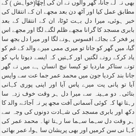
بھی نہ لے جانا، گھر والوں نے ان کی اِچھّا(خواہش ) کے
مطابق عمل کیا اور آٹھ دن بعد مجھے ان کے انتقال کی
خبر ہوئی، میرا دل بہت ٹوٹا، ان کے انتقال کے بعد
بابری مسجد کا گرانا مجھے ظلم لگنے لگا اور مجھے اس
پر فخر کے بجائے افسوس ہونے لگا اور میرا دل بجھ سا
گیا، میں گھر کو جاتا تو میری ممی میرے والد کے غم کو
یاد کرکے رونے لگتیں اور کہتیں کہ ایسے دیوتا باپ کو
تونے ستاکر ماردیا تو کیسا نیچ انسان ہے میں نے گھر
جانا بند کردیا جون میں محمد عمر جما عت سے واپس
آیا تو پانی پت میرے پاس آیا اور اپنی پوری کہانی
بتائی۔ دو مہینہ سے میرا دل ہر وقت خوف زدہ سا
رہتا تھا کہ کوئی آسمانی آفت مجھ پر نہ آجائے، والد کا
دکھ اور بابری مسجد کی شہادت دونوں کی وجہ سے
ہر وقت دل سہما سہما سا رہتا تھا۔ محمد عمر کی
کہا نی سن کرمیں اور بھی پریشان سا ہوا، عمر بھائی