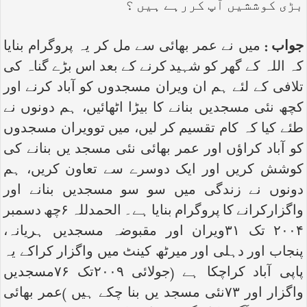
بڑی کوششیں آپ کررہے ہیں ؟
جواب :
میں نے عمر بھائی سے مل کر یہ پروگرام بنایا
کہ اللہ کے گھر کو شہید کرنے کے بعد اس بڑے گناہ کی
تلافی کے لئے ہم ان ویران مسجدوں کو آباد کرنے اور
کچھ نئی مسجدیں بنانے کا بیڑا اٹھائیں، ہم دونوں نے
طئے کیا کہ کام تقسیم کر لیں، میں توویران مسجدوں
کو آباد کراؤں اور عمر بھائی نئی مسجد یں بنانے کی
کوشش کریں اور ایک دوسرے سے تعاون کریں، ہم
دونوں نے زندگی میں سو سو مسجدیں بنانے اور
واگزارکرانے کا پروگرام بنایا ہے۔ الحمدللہ ۶چھ دسمبر
۲۰۰۴ تک ۳۱ویران اور مقبوضہ مسجدیں ہریانہ،
پنجاب اور دہلی اور میرٹھ کینٹ میں واگزار کراکے یہ
پاپی آباد کراچکا ہے (جولائی ۲۰۰۹تک ۷۶مسجدیں
واگزار اور ۷۳نئی مسجد یں بنا چکے ہیں )عمر بھائی