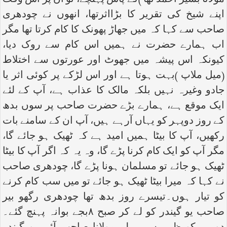
مولانا بشیر احمد تھا )کے پاس پہنچے، تو ان پر اس وقت
اپنے شیخ کی تقریر کا بڑااثرتھا، انھوں نے چودھری
صاحب سے کہا کہ میں جھاڑ پھونک کا کام کرتا تھا مگر
اب ہمارے حضرت نے ہمیں اس کام سے روک دیا،
کیونکہ اس پیشہ میں جھوٹ اور عورتوں سے اختلاط
(میل ملاپ )بہت ہوتا ہے اور اس لڑکے پر کوئی اثر یا
جادو وغیرہ نہیں بلکہ مالک کا عذاب ہے، آپ کے لئے
ایک موقع ہے، ہمارے بڑے حضرت صاحب پر سوں بدھ
کے روز دوپہر کو یہاں آرہے ہیں، آپ ان کے سامنے بات
رکھیں، آپ کا بیٹا ہمیں امید ہے کہ ٹھیک ہو جائے گا،
مگر آپ کو ایک کام کرنا پڑے گا، وہ یہ کہ اگر آپ کا بیٹا
ٹھیک ہو جائے تو مسلمان ہونا پڑے گا، چودھری صاحب
نے کہا کہ میرا بیٹا ٹھیک ہو جائے تو میں سب کام کرنے
کو تیار ہوں۔تیسرے روز بدھ تھا چودھری رگھو بیر
صاحب یو گیندر کو لے کر صبح ۸بجے بوانہ پہنچ گئے۔