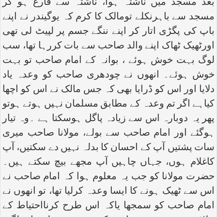
بعد مسجد میں ناشتہ ہوا، ناشتہ سے فارغ ہو کر
مسجد سے باہرنکلے تومالک کا کرم کہ یوگیندر نے اپنے
باپ کی پگڑی اتار کر اپنے ننگے جسم پر لپیٹ لی تھی
اورٹھیک ٹھاک اپنے والد صاحب سے بات کررہا تھا، سب
لوگ بہت خوش ہوئے ، بوانہ کے امام صاحب تو بہت
خوش ہوئے۔ انھوں نے چودھری صاحب کو وعدہ یاد
دلایا اور اس کو ڈرایا بھی کہ جس مالک نے اس کو اچھا
کیاہے اگر تم وعدہ کے مطابق مسلمان نہیں ہوتے ہوتو
پھر یہ دوبارہ اس سے زیادہ پاگل ہوسکتا ہے ۔وہ تیار
ہوگئے اور امام صاحب سے بولے، مولانا صاحب میری
سات پشتیں آپ کے احسان کا بدلہ نہیں دے سکتیں، آپ
کاغلام ہوں، جہاں چاہیں آپ مجھے بیچ سکتے ہیں۔
حضرت مولانا کو جب یہ معلوم ہوا کہ امام صاحب نے
اس سے ٹھیک ہونے کا ایسا وعدہ کرلیا تھا، تو انھوں نے
امام صاحب کو سمجھا یاکہ اس طرح کرنااحتیاط کے