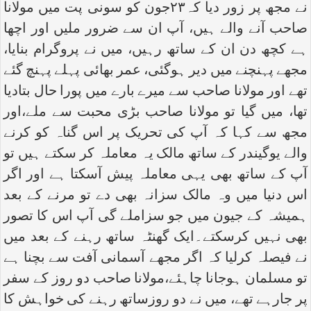
نے مجھ پر زور دیا کہ۲۳جون کو سونی پت میں مولانا
صاحب آنے والے ہیں، آپ ان سے ضرور ملیں اور اچھا
ہے کچھ دن ان کے ساتھ رہیں، میں نے پروگرام بنایا،
مجھے پہنچنے میں دیر ہوگئی، عمر بھائی پہلے پہنچ گئے
تھے اور مولانا صاحب سے میرے بارے میں پورا حال بتادیا
تھا، میں گیا تو مولانا صاحب بڑی محبت سے ملے،اور
مجھ سے کہا کہ آپ کی تحریک پر اس گناہ کو کرنے
والے یوگیندر کے ساتھ مالک یہ معاملہ کر سکتے ہیں تو
آپ کے ساتھ بھی یہی معاملہ پیش آسکتا ہے اور اگر
اس دنیا میں وہ مالک سزانہ بھی دے تو مرنے کے بعد
ہمیشہ کے جیون میں جو سزاملے گی آپ اس کا تصور
بھی نہیں کرسکتے۔ایک گھنٹہ ساتھ رہنے کے بعد میں
نے فیصلہ کرلیا کہ اگر مجھے آسمانی آفت سے بچنا ہے
تو مسلمان ہوجانا چاہئے،مولانا صاحب دو روز کے سفر
پر جارہے تھے، میں نے دو روزساتھ رہنے کی خواہش کا