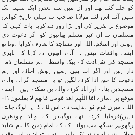
کو چلے گئے تھے اور ان میں سے بعض ایک مہینہ تک
نہیں آئے اس لئے مولانا صاحب نے پہلی تاریخ کواس
موضوع پر تقریر کی اور بڑا زور دے کریہ بات کہی کہ
مسلمان نے ان غیر مسلم بھائیوں کو اگر دعوت دی
ہوتی اور اسلام، اللہ اور مساجد کا تعارف کرایا ہوتا تو
ایسے واقعات پیش نہ آتے، انھوں نے کہا کہ بابری
مسجد کی شہادت کے بیک واسطہ ہم مسلمان ذمہ
دار ہیں اور اگر اب بھی ہمیں ہوش آجائے اور ہم
دعوت کا حق ادا کرنے لگیں تو یہ مسجد گرانے والے،
مسجدیں بنانے اورآباد کرنے والے بن سکتے ہیں۔ ایسے
موقع پر ہمارے آقا اللّھم اھد قومی فانھم لا یعلمون (اے
اللہ، میری قوم کو ہدایت دے، اس لئے کہ یہ لوگ جانتے
نہیں)فرمایا کرتے تھے۔یوگیندر کے والد چودھری
رگھوبیر سنگھ جب بوانہ کے کے امام (جن کا نام شاید