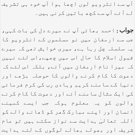
آپ سے انٹرویو لوں اچھا ہوا آپ خود ہی تشریف
لے آئے آپ سے کچھ باتیں کرنی ہیں۔
جواب :
احمد بھائی آپ نے میرے دل کی بات کہی،
جب سے ارمغان میں نو مسلموں کے انٹرویو کا
یہ سلسلہ چل رہا ہے، میری خواہش تھی کہ میرے
قبول اسلام کا حال اس میں چھپے،اس لئے نہیں
کہ میرا نام ارمغان میں آئے، بلکہ اس لئے کہ
دعوت کا کام کرنے والوں کا حوصلہ بڑھے اور
دنیا کے سامنے کریم وہادی رب کی کرم فرمائی
کی ایک مثال سامنے آئے اور دعوت کا کام کرنے
والوں کو یہ معلوم ہوکہ جب ایسے کمینے
انسان اور اپنے مبارک گھر کو ڈھانے والے کو
اللہ تعالیٰ ہدایت سے نواز سکتے ہیں تو عام
شریف اور بھولے بھالے لوگوں کے لئے ہدایت