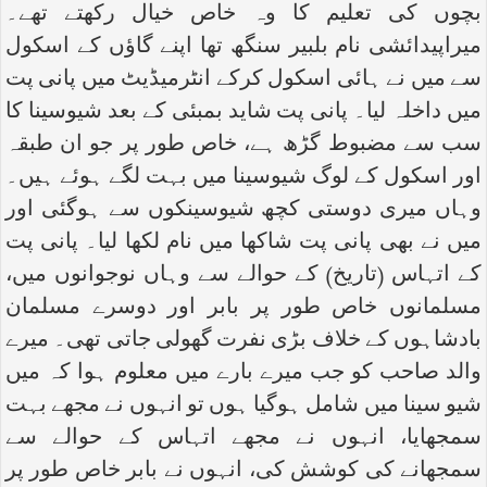
بچوں کی تعلیم کا وہ خاص خیال رکھتے تھے۔
میراپیدائشی نام بلبیر سنگھ تھا اپنے گاؤں کے اسکول
سے میں نے ہائی اسکول کرکے انٹرمیڈیٹ میں پانی پت
میں داخلہ لیا۔ پانی پت شاید بمبئی کے بعد شیوسینا کا
سب سے مضبوط گڑھ ہے، خاص طور پر جو ان طبقہ
اور اسکول کے لوگ شیوسینا میں بہت لگے ہوئے ہیں۔
وہاں میری دوستی کچھ شیوسینکوں سے ہوگئی اور
میں نے بھی پانی پت شاکھا میں نام لکھا لیا۔ پانی پت
کے اتہاس (تاریخ) کے حوالے سے وہاں نوجوانوں میں،
مسلمانوں خاص طور پر بابر اور دوسرے مسلمان
بادشاہوں کے خلاف بڑی نفرت گھولی جاتی تھی۔ میرے
والد صاحب کو جب میرے بارے میں معلوم ہوا کہ میں
شیو سینا میں شامل ہوگیا ہوں تو انہوں نے مجھے بہت
سمجھایا، انہوں نے مجھے اتہاس کے حوالے سے
سمجھانے کی کوشش کی، انہوں نے بابر خاص طور پر