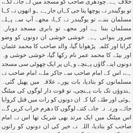
خلاف ہے۔چودھری صاحب کو مسجد میں لے جانے لگے،
تو یوگیندر نے پوچھا پتا جی کہاں جارہے ہو انھوں نے کہا
مسلمان بننے، تو یوگیندر نے کہا، مجھے آپ سے پہلے
مسلمان بننا ہے اور مجھے تو بابری مسجد دوبارہ
ضرور بنوانی ہے۔ خوشی خوشی ان دونوں کو وضو
کرایا اور کلمہ پڑھوایا گیا، والد صاحب کا محمد عثمان
اور بیٹے کا محمد عمر نام رکھا گیا، خوشی خوشی وہ
دونوں اپنے گاؤں پہنچے وہاں پر ایک چھوٹی سی مسجد
ہے، اس کے امام صاحب سے جاکر ملے، امام صاحب نے
مسلمانوں کو بتادیا، بات پورے علاقہ میں پھیل گئی۔
ہندوؤں تک بات پہنچی، تو قوت دار لوگوں کی میٹنگ
ہوئی اور طئے کیا کہ ان دونوں کو رات میں قتل کروایا
جائے، ورنہ نہ جانے کتنے لوگوں کا دھرم خراب کریں گے،
اس میٹنگ میں ایک مرتد بھی شریک تھا اس نے امام
صاحب کو بتادیا، اللہ نے خیر کی ان دونوں کو راتوں