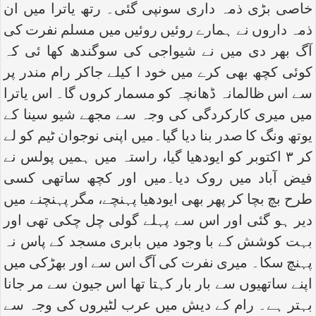
خاصی بڑی ذمہ داری سونپی گئی۔ رتھ یاترا میں ان
ذمہ داروں نے ہمارے روئیں روئیں میں مسلم نفرت کی
آگ بھر دی میں نے شیواجی کی سوگندھ کھا ئی کہ
کوئی کچھ بھی کرے میں خود ا کیلے جاکر رام مندر پر
سے اس ظالمانہ ڈھانچہ کو مسمار کروں گا۔ اس یاترا
میں میری کارکردگی کی وجہ سے مجھے شیو سینا کے
یوتھ ونگ کا صدر بنا دیا گیا۔میں اپنی نوجوان ٹیم کو لے
کر ۳ اکتوبر کو ایودھیا گیا، راستہ میں ہمیں پولس نے
فیض آباد میں روک دیا۔میں اور کچھ ساتھی کسی
طرح بچ بچا کر پھر بھی ایودھیا پہنچے، مگر پہنچنے میں
دیر ہو گئی اور اس سے پہلے گولی چل چکی تھی اور
بہت کوشش کے با وجود میں بابری مسجد کے پاس نہ
پہنچ سکا۔ میری نفرت کی آگ اس سے اور بھڑکی میں
اپنے ساتھیوں سے بار بار کہتا تھا اس جیون سے مر جانا
بہتر ہے۔ رام کے دیش میں عرب لٹیروں کی وجہ سے