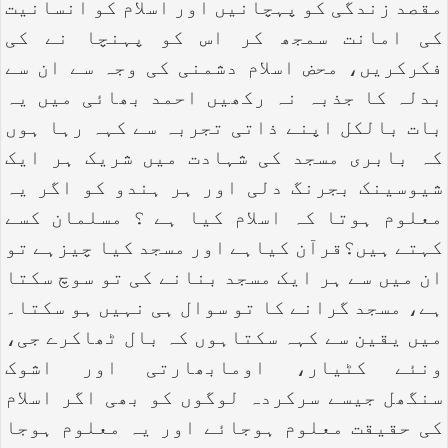
مقصد زندگی کو پہچانیں اور اسلام کو انسانیت
کی امانت سمجھ کر اس کو پہنچا نے کی
فکرکریں، محض اسلام دشمنی کی وجہ سے ان سے
بدلہ کا جذبہ نہ رکھیں احمد بھائی میں یہ
بات بالکل اپنے ذاتی تجربہ سے کہہ رہا ہوں
کہ بابری مسجد کی شہادت میں شریک ہر ایک
شیوسینک بجرنگ دلی اور ہر ہندو کو اگر یہ
معلوم ہوتا کہ اسلام کیا ہے ؟ مسلمان کسے
کہتے ہیں؟قرآن کیاہے اور مسجد کیا چیزہے تو
ان میں سے ہر ایک مسجد بنانے کی تو سوچ سکتا
ہے، مسجد گرانے کا تو سوال ہی نہیں ہو سکتا۔
میں یقین سے کہہ سکتاہوں کہ بال ٹھاکرے جی،
ونئے کٹیار، اومابھارتی اور اشوک
سنگھل جیسے سرکردہ لوگوں کو بھی اگر اسلام
کی حقیقت معلوم ہوجائے اور یہ معلوم ہوجا