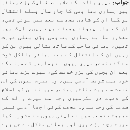
جواب :
میری والدہ کے علاوہ صرف ایک بڑے بھائی
ہیں ہماری بھا بھی کا چار سال پہلے انتقال
ہو گیا ان کی شادی مجھ سے بعد میں ہوئی تھی،
ان کے چار چھوٹے چھوٹے بچے ہیں، ایک بچہ
معذور سا ہے ہماری بھابھی بڑی بھلی عورت
تھیں، بھائی صاحب کے ساتھ مثالی بیوی بن کر
رہیں ان کے انتقال کے بعد بھائی بالکل ٹوٹ
سے گئے تھے، میری بیوی نے بھابھی کے مرنے کے
بعد ان بچوں کی بڑی خدمت کی، میرے بڑے بھائی
خود بہت شریف آدمی ہیں، وہ میری بیوی کی اس
خدمت سے بہت متاثر ہوئے، میں نے ان کو اسلام
کی دعوت دی مگرمیری وجہ سے میرے والد کے
صدمہ کی وجہ سے وہ مجھے کوئی اچھا آدمی نہیں
سمجھتے تھے۔ میں نے اپنی بیوی سے مشورہ کیا
میرے بچے بڑے ہیں اور بھائی مشکل سے جی رہے