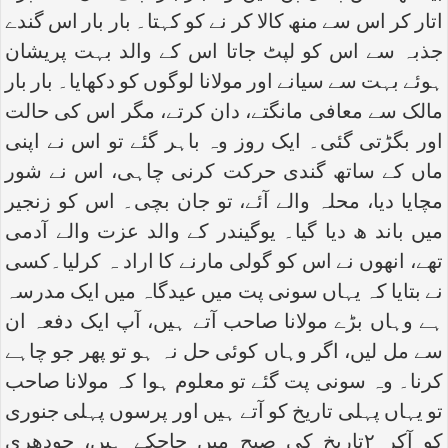
اتار کر اس سے منھ کالا کر نے کو کہتا۔ بار بار اس گندے
جذبہ سے اس کو لپٹ جاتا اس کے والد بہت پریشان
ہوئے بہت سے سیانے اور مولانا لوگوں کو دکھایا۔ بار بار
مالک سے معافی مانگتے، دان کرتے، مگر اس کی حالت
اور بگڑتی گئی۔ ایک روز وہ باہر گئے تو اس نے اپنی
ماں کے ساتھ گندی حرکت کرنی چاہی، اس نے شور
مچایا دیا، محلہ والے آئے، تو جان بچی۔ اس کو زنجیر
میں باند ھ دیا گیا۔ یوگیندر کے والد عزت والے آدمی
تھے، انھوں نے اس کو گولی مارنے کا اراد ہ کرلیا۔کسی
نے بتایا کہ یہاں سونی پت میں عیدگاہ میں ایک مدرسہ
ہے وہاں بڑے مولانا صاحب آتے ہیں، آپ ایک دفعہ ان
سے مل لیں، اگر وہاں کوئی حل نہ ہو تو پھر جو چاہے
کرنا۔ وہ سونی پت گئے تو معلوم ہوا کہ مولانا صاحب
تو یہاں پہلی تاریخ کو آتے ہیں اور پرسوں پہلی جنوری
کو آکر ۲تاریخ کی صبح میں جاچکے ہیں، چودھری