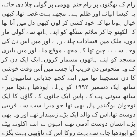
رام کے بھگتوں پر رام جنم بھومی پر گولی چلا دی جائے،
یہ کیسا انیائے اور ظلم ہے۔ مجھے بہت غصہ تھا، کبھی
خیال ہوتا تھا کہ خود کشی کر لوں کبھی دل میں آتا تھا
کہ لکھنو جا کر ملائم سنگھ کو اپنے ہاتھ سے گولی مار
دوں، ملک میں فسادات چلتے رہے اور میں اس دن کی
وجہ سے بے چین تھا کہ مجھے موقع ملے اور میں بابری
مسجد کو اپنے ہاتھوں مسمار کروں۔ایک ایک دن کر
کے وہ منحوس دن قریب آیا جسے میں اْس وقت خوشی
کا دن سمجھتا تھا میں اپنے کچھ جذباتی ساتھیوں کے
ساتھ ایک دسمبر ۱۹۹۲ کو پہلے ایودھیا پہنچا میرے
ساتھ سونی پت کے پاس ایک جاٹوں کے گاؤں کا ایک
نوجوان یوگیندر پال بھی تھا جو میرا سب سے قریبی
دوست تھا،اس کے والد ایک بڑے زمیندار تھے اور وہ بھی
بڑے انسان دوست آدمی تھے، انہوں نے اپنے اکلوتے بیٹے
کو ایودھیا جانے سے بہت روکا اس کے تاؤبھی بہت بگڑے