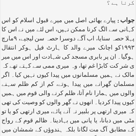
کرنا ہے ؟
جواب :
پیارے بھائی اصل میں میرے قبول اسلام کو اس
کہانی سے الگ کرنا ممکن نہیں، اس لئے میں نے اس کا
پہلا حصہ سنایا، اب آگے دوسرا حصہ سن لیجیے، ۹مارچ
۱۹۹۳کو اچانک میرے والد کا ہارٹ فیل ہوکر انتقال
ہوگیا۔ ان پر بابری مسجد کی شہادت اور اس میں میر
ی شر کت کابڑا غم تھا، وہ میری ممی سے کہتے تھے کہ
مالک نے ہمیں مسلمانوں میں پیدا کیوں نہیں کیا۔ اگر
مسلمان گھرانے میں پیدا ہوتے، کم از کم ظلم سہنے
والوں میں ہمارا نام آتا، ظلم کرنے والی قوم میں ہمیں
کیوں پیدا کردیا۔ انھوں نے گھر والوں کو وصیت کی تھی
کہ میری ارتھی پر بلبیر نہ آنے پائے، میری ارتھی کو یا تو
مٹی میں دبانا، یا پانی میں بہادینا۔ ظالم قوم کے رواج
کے مطابق آگ مت لگانا بلکہ ہندوؤں کے شمشان میں