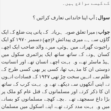
کے کیسے مواقع ہیں۔
سوال :
آپ اپنا خاندانی تعارف کرائیں ؟
جواب :
میرا تعلق صوبہ ہریانہ کے پانی پت ضلع کے ایک
گاؤں سے ہے میری پیدائش ۶(چھ) دسمبر ۱۹۷۰ کو ایک
راجپوت گھرانے میں ہوئی، میرے والد صاحب ایک اچھے
کسان ہونے کے ساتھ ساتھ ایک پرائمری سکول میں
ہیڈ ماسٹر تھے، وہ بہت اچھے انسان تھے اور انسانیت
دوستی ان کا مذہب تھا، کسی پر بھی کسی طرح کے
ظلم سے انہیں سخت چڑ تھی ۱۹۴۷ کے فسادات انہوں
نے اپنی آنکھوں سے دیکھے تھے وہ بہت کرب کے ساتھ
ان کا ذکر کرتے اور مسلمانوں کے قتل عام کو ملک پر
بڑا داغ سمجھتے تھے ۔بچے کھچے مسلمانوں کو بسانے
میں وہ بہت مدد کرتے تھے، اپنے اسکول میں مسلمان