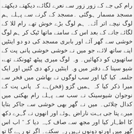
رام کی جے کے زور زور سے نعرے لگائے، دیکھتے دیکھتے
مسجد مسمار ہوگئی ۔مسجد کے گرنے سے پہلے ہم
لوگ نیچے اتر آئے۔ ہم لوگ بڑے خوش تھے رام للا کے
لگائے جانے کے بعد اس کے سامنے ماتھا ٹیک کر ہم لوگ
خوشی سے گھر آئے اور بابری مسجد کی دو دو اینٹیں
اپنے ساتھ لائے، جو میں نے خوشی خوشی پانی پت کے
ساتھیوں کو دکھائیں۔ وہ لوگ میری پیٹھ ٹھونکتے تھے،
شیو سینا کے دفتر میں وہ اینٹیں رکھ دی گئیں اور ایک
جلسہ کیا گیا اور سب لوگوں نے بھاشن میں فخر سے
میرا ذکر کیا کہ ہمیں گرَو (فخر)ہے کہ پانی پت کے
نوجوان شیوسینک نے سب سے پہلے رام بھکتی میں
کدال چلائی۔ میں نے گھر بھی خوشی سے جاکر بتایا
میرے پتا جی بہت ناراض ہوئے اور انھوں نے گہرے دکھ
کا اظہار کیا اور مجھ سے صاف کہہ دیا کہ‘‘ اب اس
گھر میں اورتو دونوں نہیں رہ سکتے۔ اگر تو رہے گا تو