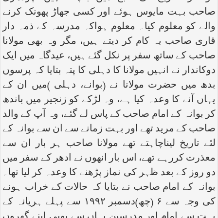
صاحب بہت مایوس ہوئے اور کسی جھاڑ پھونک کرنے
والے کو معلوم کیا۔ معلوم ہواکہ مدرسہ کے ذمہ دار
قاری صاحب یہ کام کر دیتے ہیں، مگر وہ بھی مولانا
صاحب کے ساتھ سفر پر نکل گئے ہیں، عیدگاہ میں ایک
دوکاندار نے انہیں مولانا کا دہلی کا پتہ بتایا کہ پرسوں
بدھ میں حضرت مولانا نے (بوانے، دہلی )میں ان کے
یہاں آنے کا وعدہ کیا ہے، وہ لڑکے کو زنجیر میں باندھ
کر بوانہ کے امام صاحب کے پاس لے گئے، وہ آپ کے والد
صاحب کے مرید تھے اور بہت زمانے سے ان سے بوانہ کے
لئے تاریخ لیناچاہتے تھے مولانا صاحب ہر بار ان سے
معذرت کررہے تھے، اس بار انھوں نے ادھر کے سفر میں
دو روز کے بعد ظہر کی نماز پڑھنے کا وعدہ کر لیا تھا۔
بوانہ کے امام صاحب نے بتایا کہ حالات کے خراب ہونے
کی وجہ سے ۶ (چھ)دسمبر ۱۹۹۲ سے پہلے ہریانہ کے
بہت سے امام اور مدرسین یہاں سے یوپی اپنے گھروں