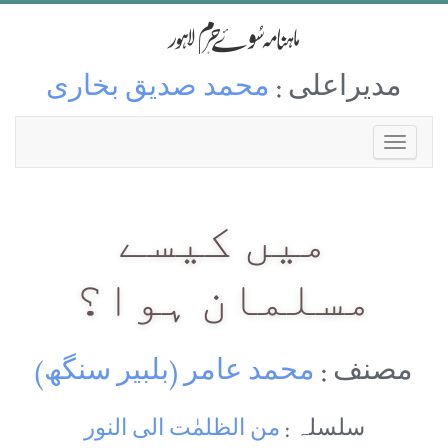
مدیراعلی :
محمد صدیق بخاری
میں کیسے
مسلمان ہوا؟
مصنف :
محمد عامر (بلبیر سنگھ)
سلسلہ :
من الظلمٰت الی النور