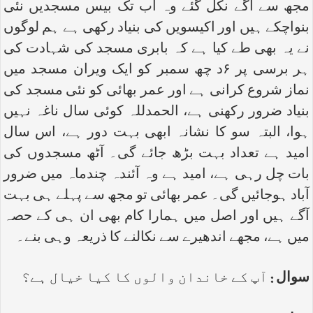
مجھ سے آگے نکل گئے وہ اب تک بیس مسجدیں نئی
بنواچکے ہیں اور اکیسویں کی بنیاد رکھی ہے ہم لوگوں
نے یہ بھی طے کیا ہے کہ بابری مسجد کی شہادت کی
ہر برسی پر ۶د چھ سمبر کو ایک ویران مسجد میں
نماز شروع کرانی ہے اور عمر بھائی کو نئی مسجد کی
بنیاد ضرور رکھنی ہے، الحمدللہ کوئی سال ناغہ نہیں
ہوا، البتہ سو کا نشانہ ابھی بہت دور ہے، اس سال
امید ہے تعداد بہت بڑھ جائے گی۔ آٹھ مسجدوں کی
بات چل رہی ہے، امید ہے وہ آئندہ چندماہ میں ضرور
آباد ہوجائیں گی۔ عمر بھائی تو مجھ سے پہلے ہی بہت
آگے ہیں اور اصل میں ہمارا کام بھی ان ہی کے حصہ
میں ہے، مجھے اندھیرے سے نکالنے کا ذریعہ وہی بنے۔
سوال :
آپ کے خاندان والوں کا کیا خیال ہے؟