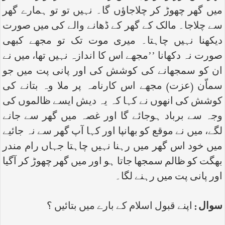
میں گھر چھوڑ کر چلاجاؤں گا۔ نہیں تو تو ہمارے گھر
سے چلاجا۔ مالک کے گھر کے ڈھانے والے کی میں صورت
دیکھنا نہیں چاہتا۔ میری موت تک تو مجھے کبھی
صورت نہ دکھانا ’’مجھے اس کا اندازہ نہیں تھا، میں نے
ان کو سمجھانے کی کوشش کی اور پانی پت میں جو
سماّن (عزت) مجھے اس کارنامہ پر ملا وہ بتانے کی
کوشش کی انھوں نے کہا کہ یہ دیش ایسے ظالموں کی
وجہ سے برباد ہوجائے گا اور غصہ میں گھر سے جانے
لگے، میں نے موقع کو بھانپا اور کہا آپ گھر سے نہ جائیے
میں خود اس گھر میں رہنا نہیں چاہتا جہاں رام مندر
بھگت کو ظالم سمجھا جاتا ہو اور میں گھر چھوڑ کر آگیا
اور پانی پت میں رہنے لگا۔
سوال :
اپنے قبول اسلام کے بارے میں بتائیں ؟