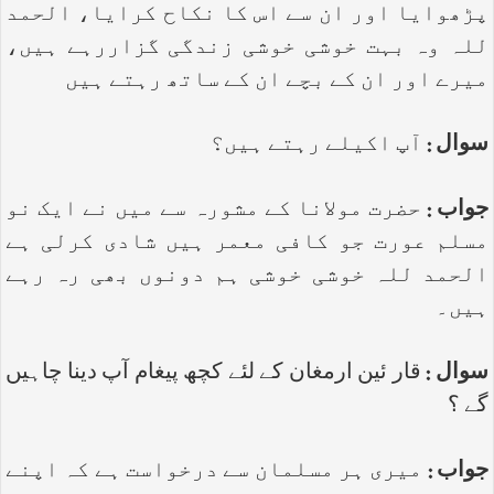
پڑھوایا اور ان سے اس کا نکاح کرایا، الحمد
للہ وہ بہت خوشی خوشی زندگی گزاررہے ہیں،
میرے اور ان کے بچے ان کے ساتھ رہتے ہیں
سوال :
آپ اکیلے رہتے ہیں؟
جواب :
حضرت مولانا کے مشورہ سے میں نے ایک نو
مسلم عورت جو کافی معمر ہیں شادی کرلی ہے
الحمد للہ خوشی خوشی ہم دونوں بھی رہ رہے
ہیں۔
سوال :
قار ئین ارمغان کے لئے کچھ پیغام آپ دینا چاہیں
گے ؟
جواب :
میری ہر مسلمان سے درخواست ہے کہ اپنے