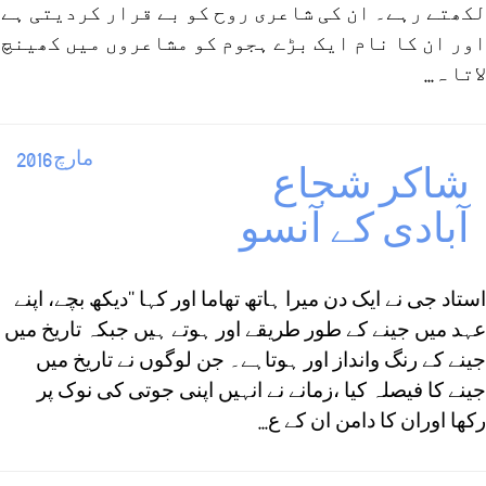
لکھتے رہے۔ ان کی شاعری روح کو بے قرار کردیتی ہے
اور ان کا نام ایک بڑے ہجوم کو مشاعروں میں کھینچ
لاتا ہ...
مارچ2016
شاکر شجاع
آبادی کے آنسو
استاد جی نے ایک دن میرا ہاتھ تھاما اور کہا ‘‘دیکھ بچے، اپنے
عہد میں جینے کے طور طریقے اور ہوتے ہیں جبکہ تاریخ میں
جینے کے رنگ وانداز اور ہوتاہے۔ جن لوگوں نے تاریخ میں
جینے کا فیصلہ کیا ،زمانے نے انہیں اپنی جوتی کی نوک پر
رکھا اوران کا دامن ان کے ع...