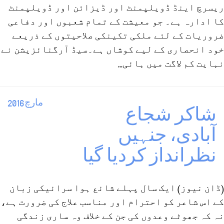
ریسرچ اینڈ ڈویلپمنٹ اور ڈیزائن اور ڈویلپمنٹ
کا ادارہ ہے۔ جو معیشت کے تمام شعبوں اور دفاعی
ضروریات کے لئے ملکی تکینکی صلاحیتوں کے ذریعے
خود انحصاری کے لیے کوشاں ہے۔سیڈ آرگنائزیشن نے
نہایت کم لاگت میں ہائی...
مارچ2016
شاکر شجاع
آبادی، جنہیں
نظرانداز کردیا گیا
(ڈان نیوز) ایک سال پہلے شائع ہوا سرائیکی زبان
کے اس شاعر کو احترام اور مناسب علاج کی ضرورت ہے،
نہ کہ جھوٹے وعدوں کی جن کے خلاف وہ ساری زندگی