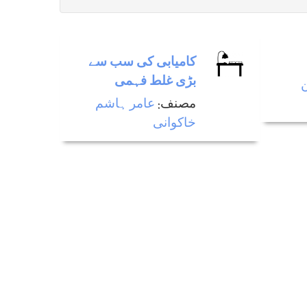
کامیابی کی سب سے
بڑی غلط فہمی
ن
مصنف:
عامر ہاشم
خاکوانی