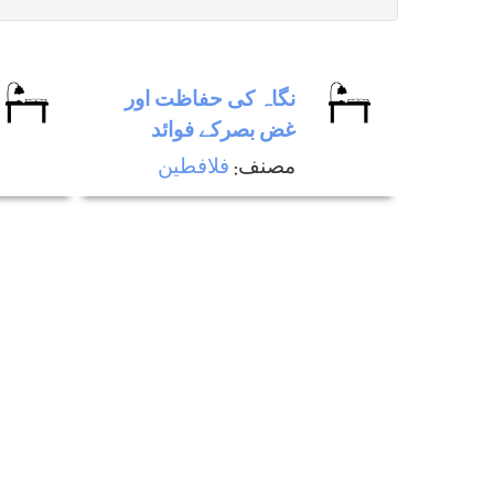
نگاہ كی حفاظت اور
غض بصركے فوائد
مصنف:
فلافطين