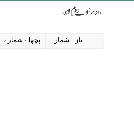
تازہ شمارہ
پچھلے شمارے