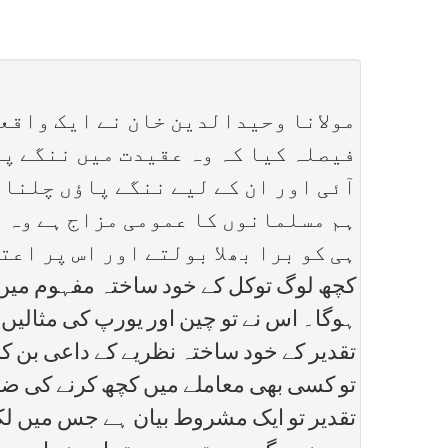
مولانا وحیدالدین خان نے ایک واقعہ
فیصلہ کیا کہ وہ عقیدت میں ننگے پا
آئی اور ان کے لیے ننگے پاؤں چلنا 
ہم مسلمانوں کا عمومی مزاج ہے وہ ع
ہی کو برا بھلا بولتے اور اس پر اع
کچھ لوگ توکل کے خود ساختہ مفہوم میں غل
ہوگا۔ اس نے تو چین اور یورپ کی مثالیں س
تقدیر کے خود ساختہ نظریے کے داعی بن ک
تو کسی بھی معاملے میں کچھ کرنے کی ضرور
تقدیر تو ایک مشروط بیان ہے جس میں لکھ