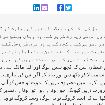
 نقل کیا کہ کچھ لوگ غار ثور کی زیارت کو گ
ؤں اس کی زیارت کریں گے۔ وہ وہاں پہنچ تو گ
دو بھر ہوگیا۔ کچھ کے پاؤں بری طرح جل گئے 
قیدت میں خدا کے قوانین سے کھلواڑ کرتے ہی
تراضات کرتے ہیں کہ اس نے مدد نہیں کی۔ یہی
طاں ہیں کہ کچھ نہیں ہوگا اور اللہ مالک ہے۔ یہ ک
امنے لا کر دکھادیں اور بتایا کہ اگر اس کی تیاری 
ر یہ کہنے میں مصروف ہیں کہ موت تو جس کو آنی ہے
ت نہیں کیونکہ جو ہونا ہے وہ تو ہونا ہے تقدیر کا
ا ہے کہ ایسا کروگے تو یہ ہوگا، ویسا کروگے تو وہ