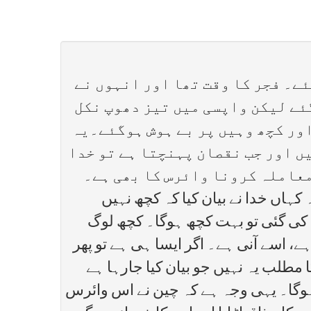
ئے۔ فجر کا وقت تھا اور انہوں نے
ئے لیکن واپسی میں تیز دھوپ نکل
اور کچھ وہیں پر بے ہوش ہوگئے۔یہ
ں اور جب نقصان پہنچتا ہے تو خدا
 معاملہ کرونا وائرس کا بھی ہے۔
ہاں خدا نے بیان کیا کہ کچھ نہیں
نہ کی گئی تو بہت کچھ ہوگا۔ کچھ لوگ
، اسے آنی ہے۔ اگر ایسا ہی ہے تو پھر
 مطلب یہ نہیں جو بیان کیا جارہا ہے
 ہوگا۔ یہی وجہ ہے کہ چین نے اس وائرس