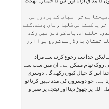
ں کا مذاق اڑایا اور اس کا خمیازہ بھگت
بھیجتا ہے تو اسباب کے پردوں ہی
ا تو پاکستانی طلبا وہاں پھنس گئے
درہ حلقے اس بات کو ذہن میں رکھ
لہ تفتان بارڈر سے شروع ہو ا اور
ے لیکن خدا سے رجوع کرنے سے مراد
 کی روک تھام ممکن ہے۔ ان میں سب سے
 خدا اس کا خیال کیوں رکھے گا۔ دوسری
ا ہے۔ جو دوسروں کی مدد نہیں کرتا تو
اللہ پر چھوڑ دینا اور نیتجے پر صبر و