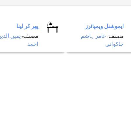
ایموشنل ویمپائرز
پھر كر لينا
مصنف:
عامر ہاشم
مصنف:
يمين الدي
خاکوانی
احمد