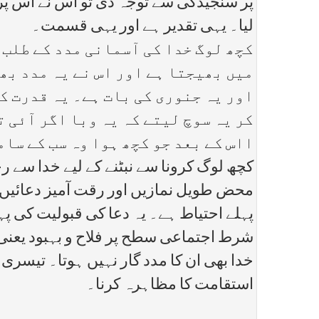
پر سنجیدگی سے توجہ دی تو اس نے اس پر کا
لیا۔ یہی تقدیر ہے اور یہی قسمت۔
کچھ لوگ خدا کی آسمانی مدد کے طلب 
میں بھیجتا ہے اور اس نے یہ مدد بھ
اور یہ جنوری کی بات ہے۔ یہ قدرت ک
کر یہ سوچ لیتے کہ یہ وبا اگر آئی 
ااس کے بعد جو کچھ ہوا وہ سب کے سام
کچھ لوگ کرونا سے نبٹنے کے لیے خدا سے 
محض طویل نمازیں اور رقت آمیز دعائیں
پہلے احتیاط ہے۔ یہ دعا کی قبولیت کی پہ
شرط اجتماعی سطح پر فلاح و بہبود یعنی 
خدا بھی ان کا مدد گار نہیں ہوتا۔ تیسری ش
استقامت کا مظاہرہ کرنا۔