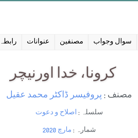
سوال وجواب
مصنفین
عنوانات
رابطہ 
کرونا، خدا اورنیچر
مصنف :
پروفیسر ڈاکٹر محمد عقیل
سلسلہ :
اصلاح و دعوت
شمارہ :
مارچ 2020