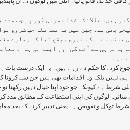
فی حد تک قابو پالیا۔ اٹلی میں لوگوں نے ان پابندیو
گار ہیں۔ حالانکہ خدا عمومی طور پر جب مدد 
یجی بھی ہے۔ چین میں یہ معاملہ جب شروع ہو
ی جانب سے ایک سنہری موقع تھا کہ ہمارے مقت
تو باہر ہی سے آئے گی اور ایسا ہی ہوا۔ معام
نے ہے۔
رجوع کرنے کا حکم دے رہے ہیں۔ یہ ایک درست بات ہ
 ہی نہیں بلکہ وہ اقدامات بھی ہیں جن سے کرونا
لی شرط ہے کیونکہ جو خود اپنا خیال نہیں رکھتا تو
متاثرہ لوگوں کی اپنی استطاعت کے مطابق مدد کرن
رط توکل و تفویض ہے یعنی تدبیر کرنے کے بعد معاملہ 