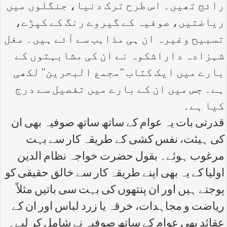
رائج تھیں۔ اس طرح ترک دنیا، جنگلوں میں
ریاضتیں، صوفیہ کے گیروے رنگ کے کپڑے،
تسبیح وغیرہ ان ہی مذاہب سے آئے ہیں۔ مغل
شہزادہ داراشکوہ نے ان کی مشابہتوں کے
بارے میں ایک کتاب ''مجمع البحرین'' لکھی
ہے۔ جس میں ان کے بارے میں تفصیل سے درج
کیا ہے۔
قدرتی بات یہ عوام کے ساتھ ساتھ صوفیہ بھی ان
کی ہیئت، نفس کشی کے طریقہ کار سے بہت
مرغوب ہوئے۔ بقول حضرت خواجہ نظام الدین
اولیا کے یہ بھی اپنے طریقہ کار سے خالق حقیقی کو
پوجتے ہیں اور ان پنتھوں کی بہت سی باتیں مثلاً
ریاضت و مجاہدات، خرقہ یا زرد لباس اور ان کے
عقائد بھی عوام کے ساتھ صوفیہ نے شامل کر لیے۔