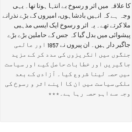
کا علاقہ میں اثر و رسوخ بے انتہا ہوتا تھا۔ یہی
وجہ ہے کہ انہیں بادشاہوں، امیروں کے بڑے نذرانے
ملا کرتے تھے۔ یہ اثر و رسوخ ایک ایسی مذہبی
پیشوائی میں بدل گیا کہ جس کے حاملین بڑے بڑے
جاگیر دار ہیں۔ ان پیروں نے 1857 اور عالمی
جنگوں میں انگریزوں کی مدد کر کے مزید
جاگیریں اور خطابات حاصل کیے اور سیاست
میں حصہ لینا شروع کیا۔ آزادی کے بعد
ملکی سیاست میں ان کا اپنے اثر و رسوخ کی
وجہ سے اہم حصہ رہا ہے۔٭٭٭