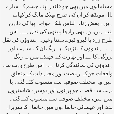
مسلمانوں میں بھی جو قلندر اپنے جسم کے سارے
بال مونڈھ کر ان کی طرح بھیک مانگ کر کھاتے
ہیں۔ بعض زنانہ لباس بلکہ خواجہ پیا کی دلہن
بنتے ہیں، وہ بھی رادھا پنیتھی کی نقل ہے۔ اس
طرح زرد یا گیرو کپڑے پہننا وغیرہ ہندوؤں کی نقل
ہے۔ ہندوؤں کے نزدیک یہ رنگ ان کے مذہب اور
بزرگی کا ہے اور بھارت کے جھنڈے میں یہ رنگ
ہندوؤں کی نمائندگی کرتا ہے۔ اس طرح بہت سے
واقعات جو کہ ریاضت اور مجاہدات کے متعلق
ہیں وہ مختلف صوفیہ سے منسوب کئے گئے۔ یا
بہت سے قصے، جو پرانوں اور دوسرے شاستروں
میں ہیں، مختلف صوفیہ سے منسوب کئے گئے۔
بدھ اور عیسائی خانقاہوں میں خانقاہ کا سربراہ