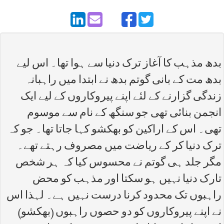
بدھ مذہب کا آغاز ترک دنیا سے ہوا تھا۔ اس لیے
بدھ مت کے بانی گوتم بدھ نے ابتدا میں راہبانہ
زندگی گزارنے کے لئے اپنے پیروکاروں کے لیے ایک
انجمن بنائی تھی جو سنگھ کے نام سے موسوم
تھی۔ اس کے اراکین کو بھکشو کہا جاتا تھا۔ جو کہ
ترک دنیا کر کے ریاضت میں مصروف رہتے تھے۔
مگر جلد ہی گوتم نے محسوس کیا کہ ہر شخص
تارک دنیا نہیں ہو سکتا اور مذہب کو محض
راہبوں تک محدود کرنا درست نہیں ہے۔ لہذا اس
نے اپنے پیروکاروں کو دو حصوں راہبوں (بھکشو)