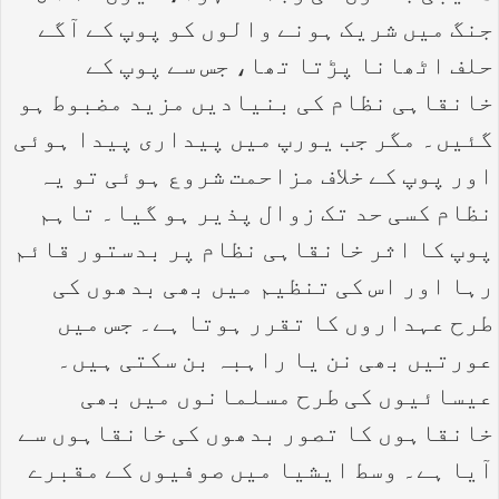
جنگ میں شریک ہونے والوں کو پوپ کے آگے
حلف اٹھانا پڑتا تھا، جس سے پوپ کے
خانقاہی نظام کی بنیادیں مزید مضبوط ہو
گئیں۔ مگر جب یورپ میں پیداری پیدا ہوئی
اور پوپ کے خلاف مزاحمت شروع ہوئی تو یہ
نظام کسی حد تک زوال پذیر ہو گیا۔ تاہم
پوپ کا اثر خانقاہی نظام پر بدستور قائم
رہا اور اس کی تنظیم میں بھی بدھوں کی
طرح عہداروں کا تقرر ہوتا ہے۔ جس میں
عورتیں بھی نن یا راہبہ بن سکتی ہیں۔
عیسائیوں کی طرح مسلمانوں میں بھی
خانقاہوں کا تصور بدھوں کی خانقاہوں سے
آیا ہے۔ وسط ایشیا میں صوفیوں کے مقبرے