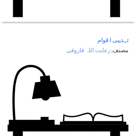
تہذيبی ا قوام
مصنف:
رعایت اللہ فاروقی