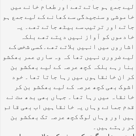
لیے جمع ہو جاتے تھے اور طعام خانے میں
خاموشی و سنجیدگی سے کھانے کے لیے جمع ہو
جاتے اور ترتیب سے بیٹھ جاتے تھے۔ یہ
خادموں کو آواز نہیں دیتے تھے بلکہ
اشاروں میں انہیں بلاتے تھے۔کسی شخص کے
لیے ضروری نہیں تھا کہ وہ ساری عمر بھکشو
بنا رہے بلکہ کچھ عرصہ کے لیے بھکشو بن
کر ان خانقاہوں میں رہا جاتا تھا۔ خود
اشوک بھی کچھ عرصہ کے لیے بھکشو بن کر
خانقاہ میں رہا تھا۔ جہاں بھی بدھ مت نے
قدم جمائے وہاں یہ خانقاہیں اب بھی قائم
ہیں اور وہاں لوگ کچھ عرصہ تک بھکشو بن
کر رہتے ہیں۔