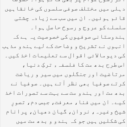
اثر رسوخ عوام پر بھی قائم ہوا۔ خصوصاً
دہلی میں مختلف صوفی سلسوں کی خانقاہیں
قائم ہوئیں۔ ان میں سب سے زیادہ چشتی
سلسلے کو عروج و رسوخ حاصل ہوا۔
ہندوستانی صوفیوں کی خصوصیت یہ ہے کہ
انہوں نے تشریح و وضاحت کے لیے ہندو مذہب
کی دیومالائی اقوال سے تعلیمات اخذ کیں۔
اس طرح بدھ مت کا فلسفہء ترکِ دنیا،
مرتاضیت اور جنگلوں میں سیر و ریاضت
کرتے صوفیا بھی نظر آتے ہیں۔ صوفیا نے
بدھ مت اور ہندو مت سے بہت سے تصورات اخذ
کیے۔ ان میں فنا، معرفت، جبس دم، تصورِ
شیخ وغیرہ، نروان، گیان دھیان، پرانام
کی شکلیں ہیں جو کہ ہندو و بدھ مت میں