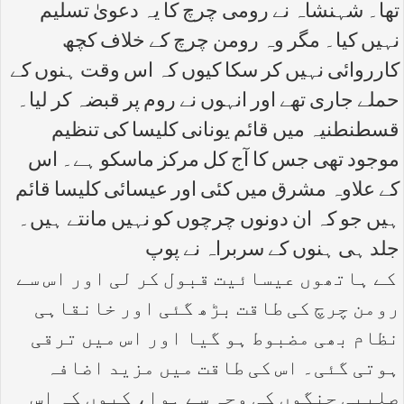
تھا۔ شہنشاہ نے رومی چرچ کا یہ دعویٰ تسلیم
نہیں کیا۔ مگر وہ رومن چرچ کے خلاف کچھ
کارروائی نہیں کر سکا کیوں کہ اس وقت ہنوں کے
حملے جاری تھے اور انہوں نے روم پر قبضہ کر لیا۔
قسطنطنیہ میں قائم یونانی کلیسا کی تنظیم
موجود تھی جس کا آج کل مرکز ماسکو ہے۔ اس
کے علاوہ مشرق میں کئی اور عیسائی کلیسا قائم
ہیں جو کہ ان دونوں چرچوں کو نہیں مانتے ہیں۔
جلد ہی ہنوں کے سربراہ نے پوپ
کے ہاتھوں عیسائیت قبول کر لی اور اس سے
رومن چرچ کی طاقت بڑھ گئی اور خانقاہی
نظام بھی مضبوط ہو گیا اور اس میں ترقی
ہوتی گئی۔ اس کی طاقت میں مزید اضافہ
صلیبی جنگوں کی وجہ سے ہوا، کیوں کہ اس