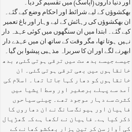
اور دنیا داروں (اپاسک) میں تقسیم کر دیا۔
بھکشوؤں کے لیے شرائط اور احکام وضع کیے گئے۔
ان بھکشوؤں کی رہائش کے لیے وہار اور باغ تعمیر
کیے گئے۔ ابتدا میں ان سنگھوں میں کوئی عہدہ دار
نہیں ہوتا تھا، مگر وقت کے ساتھ ان میں عہدے دار
ابھرنے لگے اور ان کا سربراہ مذہبی پیشوا بن گیا۔
جیسے جیسے بدھ مت میں ترقی ہوتی گئی، بدھ
خانقاہوں میں بھی ترقی ہوتی گئی۔ ان
خانقاہوں کو دھار کہا جاتا تھا۔ اسلام کی
آمد سے پہلے برصغیر اور وسط ایشیا میں
کثرت سے دہار موجود تھے۔ چینی سیاحوں
فاہیان اور ہیونگ سانگ نے ان دھاروں کا
ذکر کیا ہے۔ فاہیان نے لکھا ہے کہ گھڑیال
کی آواز سن کر تین ہزار بھکشو کھانے کے