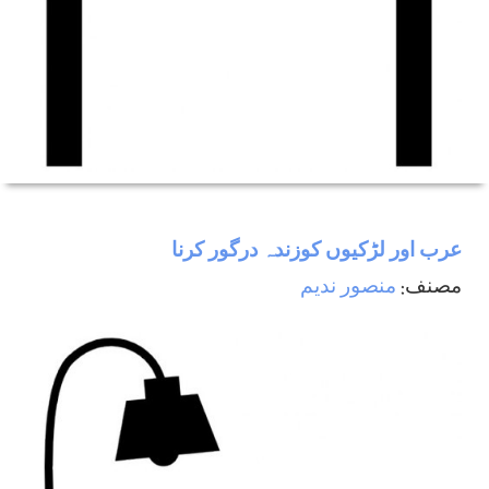
عرب اور لڑكيوں كوزندہ درگور كرنا
مصنف:
منصور ندیم