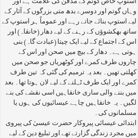
استوپ خاص گوتم کے مدفن کی علامت ہے اور
وہاں گوتم اور دوسرے بدھ متی بزرگوں کے آثار کے
لیے استوپ بنائے جاتے رہے اور عموماً ہر استوپ کے
ساتھ بھکشوؤں کے رہنے کے لیے دھار (خانقاہ) اور
اس کے اجتماع کے لیے ایک چیتا (عبادت گاہ) بنی
ہوتی ہے۔ دھار کے بیچ میں صحن اور اس کے
چاروں طرف کمرے اور کوٹھریاں جو صحن میں
کھلتی تھیں۔ بعد یہ ترمیم کی گئی کہ تین طرف
کمرے اور ایک طرف ٹہلنے کے لیے لان ہوتا تھا۔ بعد
میں بننے والی ساری خانقاہیں اسی نقشے کی بنے
لگیں۔ یہ خانقاہیں چاہے عیسائیوں کی ہوں یا
مسلمانوں کی۔
ابتدائی عیسائی پیروکار حضرت عیسیٰ کی پیروی
میں مجرد زندگی گزارتے تھے اور تبلیغ دین کے لیے