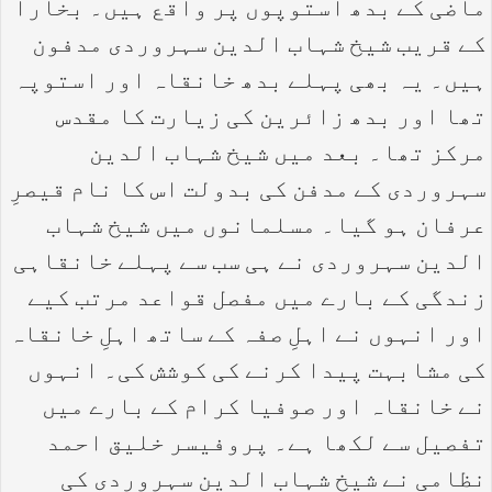
ماضی کے بدھ استوپوں پر واقع ہیں۔ بخارا
کے قریب شیخ شہاب الدین سہروردی مدفون
ہیں۔ یہ بھی پہلے بدھ خانقاہ اور استوپہ
تھا اور بدھ زائرین کی زیارت کا مقدس
مرکز تھا۔ بعد میں شیخ شہاب الدین
سہروردی کے مدفن کی بدولت اس کا نام قیصرِ
عرفان ہو گیا۔ مسلمانوں میں شیخ شہاب
الدین سہروردی نے ہی سب سے پہلے خانقاہی
زندگی کے بارے میں مفصل قواعد مرتب کیے
اور انہوں نے اہلِ صفہ کے ساتھ اہلِ خانقاہ
کی مشابہت پیدا کرنے کی کوشش کی۔ انہوں
نے خانقاہ اور صوفیا کرام کے بارے میں
تفصیل سے لکھا ہے۔ پروفیسر خلیق احمد
نظامی نے شیخ شہاب الدین سہروردی کی