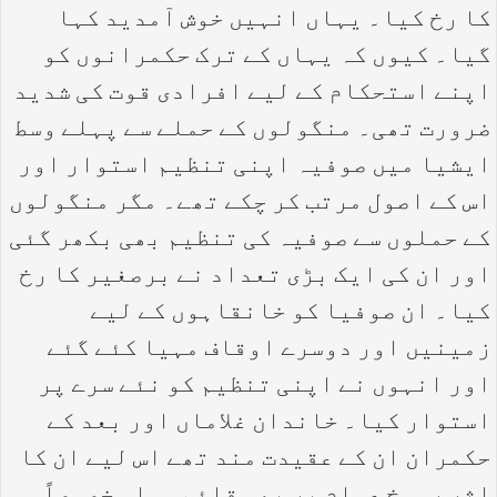
کا رخ کیا۔ یہاں انہیں خوش آمدید کہا
گیا۔ کیوں کہ یہاں کے ترک حکمرانوں کو
اپنے استحکام کے لیے افرادی قوت کی شدید
ضرورت تھی۔ منگولوں کے حملے سے پہلے وسط
ایشیا میں صوفیہ اپنی تنظیم استوار اور
اس کے اصول مرتب کر چکے تھے۔ مگر منگولوں
کے حملوں سے صوفیہ کی تنظیم بھی بکھر گئی
اور ان کی ایک بڑی تعداد نے برصغیر کا رخ
کیا۔ ان صوفیا کو خانقاہوں کے لیے
زمینیں اور دوسرے اوقاف مہیا کئے گئے
اور انہوں نے اپنی تنظیم کو نئے سرے پر
استوار کیا۔ خاندان غلاماں اور بعد کے
حکمران ان کے عقیدت مند تھے اس لیے ان کا