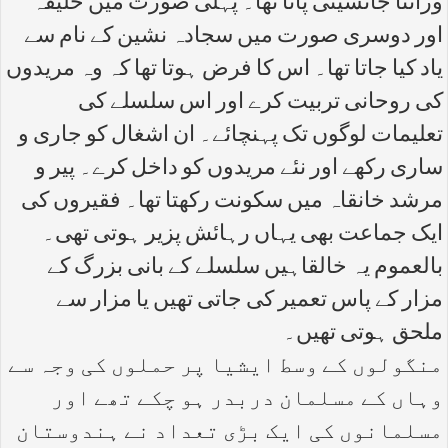
وراثتاً جانشینی پاتا تھا۔ پہلی صورت میں خلیفہ
اور دوسری صورت میں سجادہ نشین کے نام سے
یاد کیا جاتا تھا۔ اس کا فرض ہوتا تھا کہ وہ مریدوں
کی روحانی تربیت کرے اور اس سلسلے کی
تعلیمات لوگوں تک پہنچائے۔ ان اشغال کو جاری و
ساری رکھے اور نئے مریدوں کو داخل کرے۔ پیر و
مرشد خانقاہ میں سکونت رکھتا تھا۔ فقیروں کی
ایک جماعت بھی یہاں رہائش پزیر ہوتی تھی۔
بالعموم یہ خالقاہیں سلسلے کے بانی بزرگ کے
مزار کے پاس تعمیر کی جاتی تھیں یا مزار سے
ملحق ہوتی تھیں۔
منگولوں کے وسط ایشیا پر حملوں کی وجہ سے
وہاں کے مسلمان دربدر ہو چکے تھے اور
مسلمانوں کی ایک بڑی تعداد نے ہندوستان