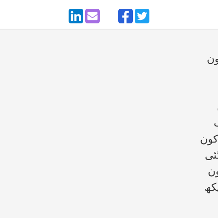
ون
کون
ئی
ون
یکھ