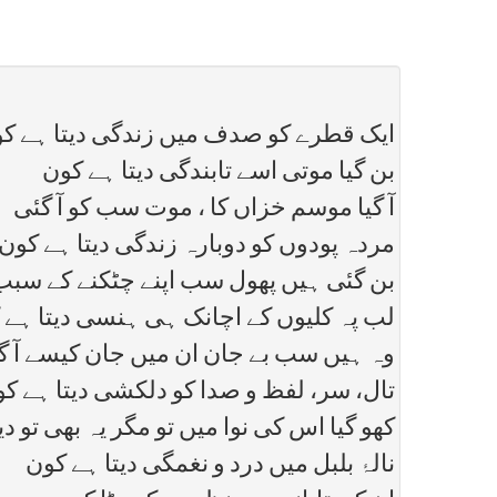
ایک قطرے کو صدف میں زندگی دیتا ہے ک
بن گیا موتی اسے تابندگی دیتا ہے کون
آ گیا موسم خزاں کا ، موت سب کو آ گئی
مردہ پودوں کو دوبارہ زندگی دیتا ہے کون
بن گئی ہیں پھول سب اپنے چٹکنے کے سبب
لب پہ کلیوں کے اچانک ہی ہنسی دیتا ہے 
وہ ہیں سب بے جان ان میں جان کیسے آ گ
تال، سر، لفظ و صدا کو دلکشی دیتا ہے ک
کھو گیا اس کی نوا میں تو مگر یہ بھی تو د
نالۂ بلبل میں درد و نغمگی دیتا ہے کون