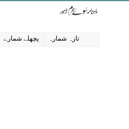
تازہ شمارہ
پچھلے شمارے