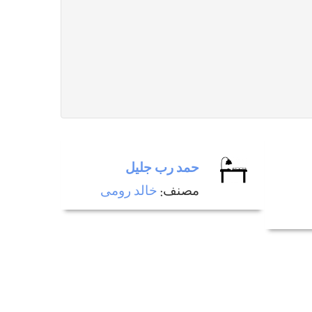
حمد رب جليل
مصنف:
خالد رومی