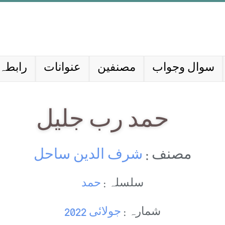
سوال وجواب
مصنفین
عنوانات
رابطہ 
حمد رب جلیل
مصنف :
شرف الدین ساحل
سلسلہ :
حمد
شمارہ :
جولائی 2022