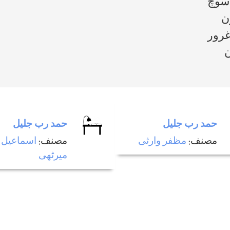
 سوچ
ن
غرور
ن
حمد رب جليل
حمد رب جليل
مصنف:
مظفر وارثی
مصنف:
اسماعيل
ميرٹھی