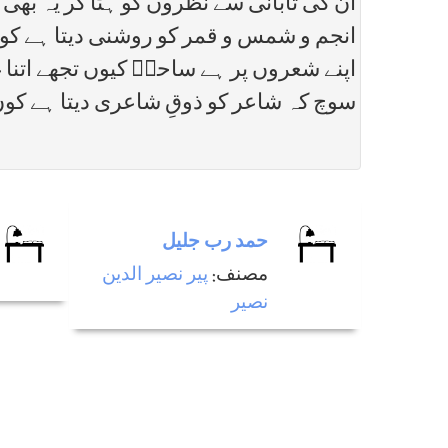
ان کی تابانی سے نظروں کو ہٹا کر یہ بھی
انجم و شمس و قمر کو روشنی دیتا ہے کو
اپنے شعروں پر ہے ساحلؔ کیوں تجھے اتنا 
سوچ کہ شاعر کو ذوقِ شاعری دیتا ہے کو
حمد رب جليل
مصنف:
پیر نصیر الدین
نصیر