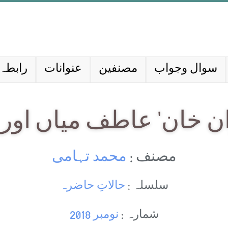
سوال وجواب
مصنفین
عنوانات
رابطہ 
 خان‘ عاطف میاں اور 
مصنف :
محمد تہامی
سلسلہ :
حالاتِ حاضرہ
شمارہ :
نومبر 2018