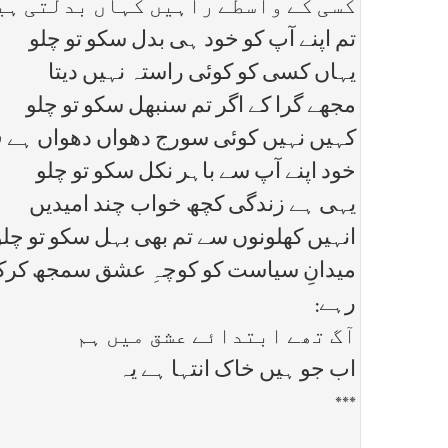
کسی کے واسطے راہیں کہاں بدلتی ہی
تم اپنے آپ کو خود ہی بدل سکو تو چلو
یہاں کسی کو کوئی راستہ نہیں دیتا
مجھے گرا کے اگر تم سنبھل سکو تو چلو
کہیں نہیں کوئی سورج دھواں دھواں ہے 
خود اپنے آپ سے باہر نکل سکو تو چلو
یہی ہے زندگی کچھ خواب چند امیدیں
انہیں کھلونوں سے تم بھی بہل سکو تو چل
میدانِ سیاست کو کوچہِ عشق سمجھ کرکودنے 
رہے:
آگ تھے ابتدائے عشق میں ہم
اب جو ہیں خاک انتہا ہے یہ
***