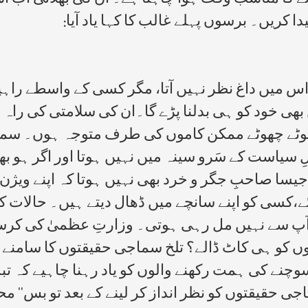
ا کریں۔ برسوں پہلے غالب کا کہا یاد آیا:
س میں داغ نظر نہیں آتا، مگر کسی کے واسطے راہی
ں بھی خود کو ہی بدلنا پڑے گا۔ان کی سلامتی کی راہ
ھوٹے چھوٹے ممکن کاموں کی طرف متوجہ ہوں۔ سما
سیاست کے سَرو سینہ میں نہیں ہوتا اور اگر ہو بھی
سا صاحبِ جگر و خرد بھی نہیں ہوتا کہ اپنے ویژن
ئے،کسی کو اپنے سانچے میں ڈھال دیتے ہیں۔ حالا
ے آپ سے نہیں مل رہی ہوتی۔ وزارتِ عظمیٰ کی کرس
ھوں کو ہی کاٹ ڈالے؟ تلخ سماجی حقیقتوں کا سامنے
چنے کی ہمت رکھنے والوں کو یاد رہنا چاہیے کہ تب
قیقتوں کو نظر انداز کر لینے کے بعد تو بس'' م