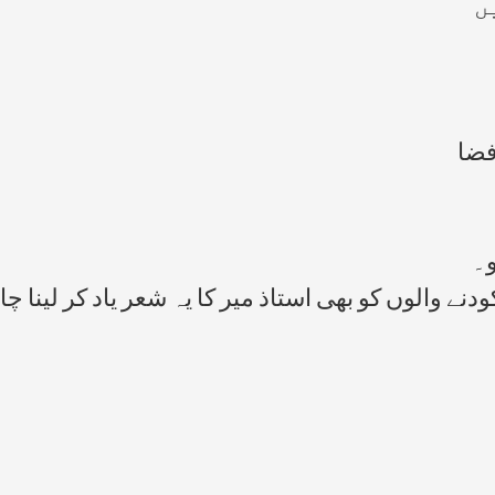
ں
فضا
و۔
والوں کو بھی استاذ میر کا یہ شعر یاد کر لینا چاہ