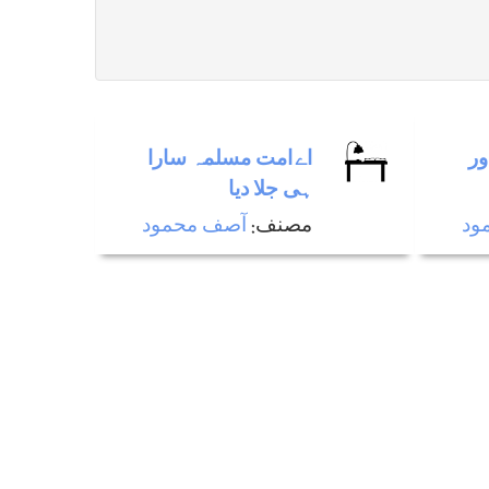
ور
اے امت مسلمہ سارا
ہی جلا دیا
ود
مصنف:
آصف محمود