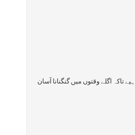
یے تاکہ اگلے وقتوں میں گنگنانا آسان