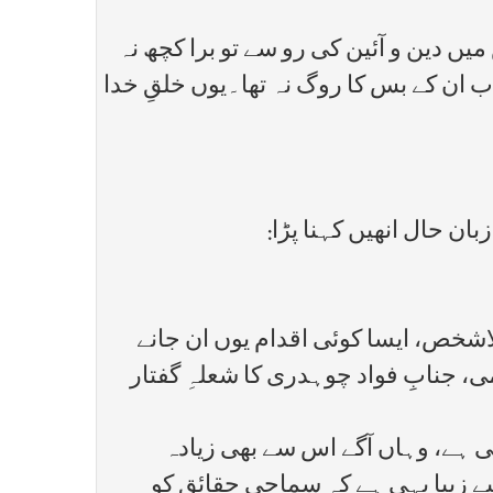
یں دین و آئین کی رو سے تو برا کچھ نہ
ب ان کے بس کا روگ نہ تھا۔یوں خلقِ خدا
ان حال انھیں کہنا پڑا:
خص، ایسا کوئی اقدام یوں ان جانے
، جنابِ فواد چوہدری کا شعلہِ گفتار
ی ہے، وہاں آگے اس سے بھی زیادہ
 زیبا یہی ہے کہ سماجی حقائق کو