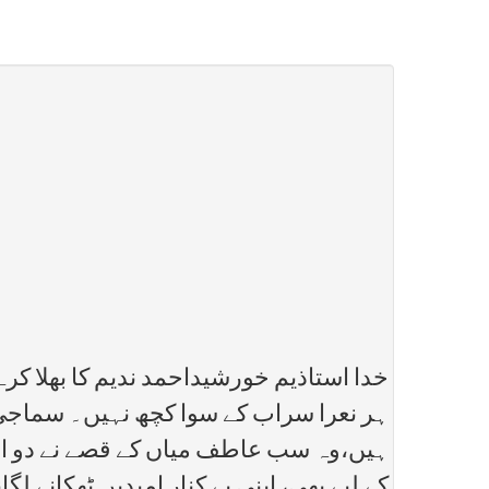
خدا استاذیم خورشیداحمد ندیم کا بھلا کر
ہر نعرا سراب کے سوا کچھ نہیں۔ سماجی ح
ہیں،وہ سب عاطف میاں کے قصے نے دو اور 
کے لیے بھی، اپنی بے کنار امیدیں ٹھکانے 