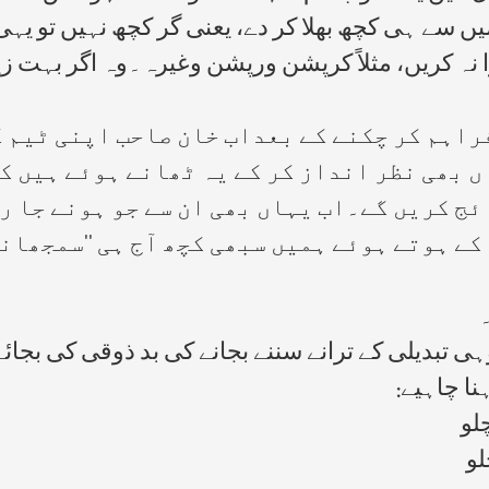
ں سے ہی کچھ بھلا کر دے، یعنی گر کچھ نہیں تو ی
ہ کریں، مثلاً کرپشن ورپشن وغیرہ۔وہ اگر بہت زیادہ
راہم کر چکنے کے بعداب خان صاحب اپنی ٹیم 
 بھی نظر انداز کر کے یہ ٹھانے ہوئے ہیں کہ
ئج کریں گے۔اب یہاں بھی ان سے جو ہونے جا رہ
ے ہوتے ہوئے ہمیں سبھی کچھ آج ہی ''سمجھانے'
 تبدیلی کے ترانے سننے بجانے کی بد ذوقی کی بجائے
ا چاہیے:
لو
لو