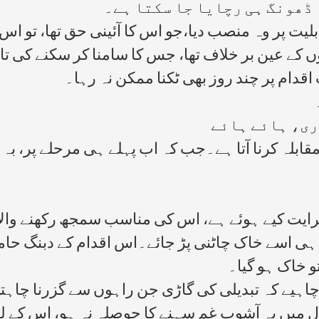
 ڈھونگ ہی رچایا جا سکتا ہے۔
یت پر وہ منصب دیا،جو اس کا آئینی حق تھا، تو اس م
وں کے عین بر خلاف تھا، جس کا سامنا کر سکنے کی تا
اقدام پر چند روز بھی ٹکنا ممکن نہ رہا۔
ہ
ری، ہائے ہائے
بلہ کرنا آتا ہے۔جب کہ اب پہلے ہی مرحلے پر، بہ زب
یت کیے ہوئے ہے، اس کی مناسب سمجھ رکھنے والاش
ہی اسے خاک چاٹنی پڑ جائے۔اس اقدام کے دبنگ حامی
و خاک ہو گیا۔
چاہیے کہ تبدیلی کی گاڑی جن راہوں سے گزرنا چاہت
میں یہ آشوب غم سہنے کا حوصلہ نہ ہو، اس کے لیے