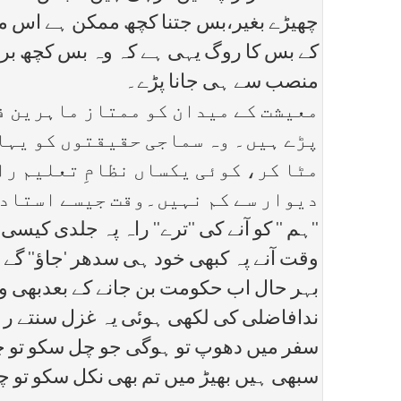
چھیڑے بغیر،بس جتنا کچھ ممکن ہے اس می
کے بس کا روگ یہی ہے کہ وہ بس کچھ برا ن
منصب سے ہی جانا پڑے۔
معیشت کے میدان کو ممتاز ماہرین ف
پڑے ہیں۔ وہ سماجی حقیقتوں کو یہاں
مٹا کر، کوئی یکساں نظامِ تعلیم را
دیوار سے کم نہیں۔وقت جیسے استاد ک
''ہم '' کو آنے کی ''ترے'' راہ پہ جلدی کیسی
وقت آنے پہ کبھی خود ہی سدھر 'جاؤ'' گے۔
بہر حال اب حکومت بن جانے کے بعدبھی وہی
ندافاضلی کی لکھی ہوئی یہ غزل سنتے رہن
سفر میں دھوپ تو ہوگی جو چل سکو تو چ
سبھی ہیں بھیڑ میں تم بھی نکل سکو تو چ