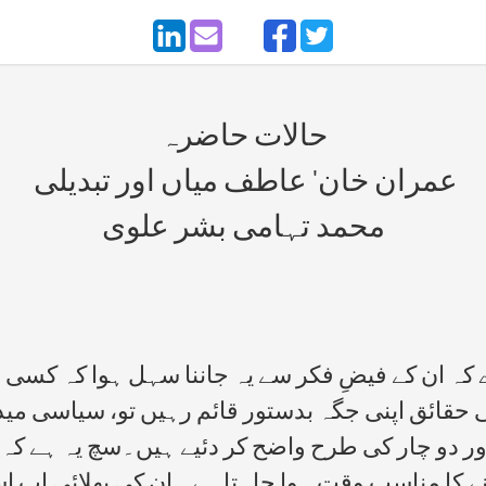
حالات حاضرہ
عمران خان‘ عاطف میاں اور تبدیلی
محمد تہامی بشر علوی
ے کہ ان کے فیضِ فکر سے یہ جاننا سہل ہوا کہ کسی 
قائق اپنی جگہ بدستور قائم رہیں تو، سیاسی میدا
دو چار کی طرح واضح کر دئیے ہیں۔سچ یہ ہے کہ کس
لگانے کا مناسب وقت ہوا چاہتا ہے۔ ان کی بھلائی اب