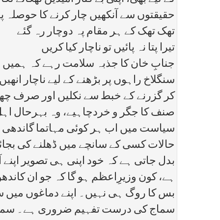
حقیقتوں سے آنکھیں چار کرنے کا حوصلہ پید
تھک تھک کے ہر مقام پہ دوچار رہ گئے
تیرا پتا نہ پائیں تو ناچار کیا کریں
جنابِ خان کا جذبہ سلامت رہے کہ ہمیں ا
سنگلاخ راہوں پر بڑھنے کے لیے ناچار انھی
کر گزرنے کے خبط سے نکلیں اور صرف چ
صنف کا جگر و خردچاہیے، وہ بہرحال اہلِ 
سیاست میں اب ہر کوئی مہاتما گاندھی جی
حالات کسی کے سانچے میں ڈھلنے کی بجا
بدل جاتی ہے کہ خود اپنی ہی تصویر اپن
ہے، کون وزیرِاعظم ہو گا کہ جو ان کاند
بس کا روگ ہی نہیں۔ اپنے دماغوں میں سو
سماج کی درست تفہیم ضروری ہے۔ سماجی ح