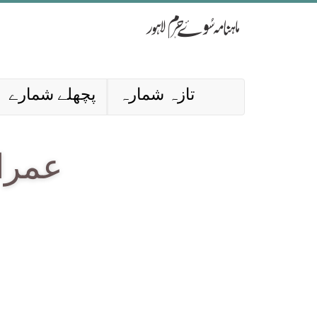
تازہ شمارہ
پچھلے شمارے
عمران