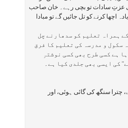
ہی عزتِ سادات تو بچی رہے۔ خان صاحب
 اچھا کرنے کو تل جائیں گے تو مبادا
کے ہمراہ تعلیم کو سدھارنے چل
 سکول و مدرسہ کی تعلیم کا فرق
ا ہے کسی طرح بھی کسی نوشتہِ
' کی ایسی بھی جلدی کیا ہے۔
، چترا سنگھ کی گائی ہوئی، اور