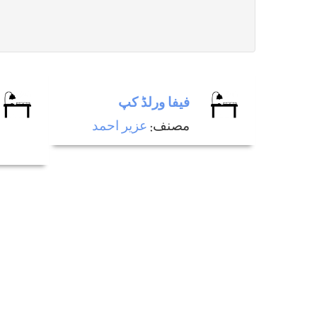
فيفا ورلڈ كپ
مصنف:
عزير احمد