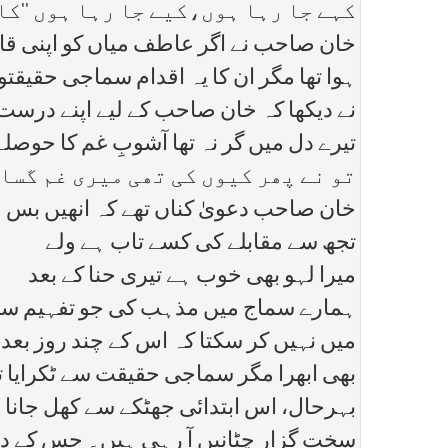
کہے جا رہا ہوں،کیے جا رہا ہوں ''کا
خان صاحب نے اگر عاطف میاں کو اپنی قابل
ہوا تھا مگر ان کا یہ اقدام سماجی حقیقت
نے دیکھا کہ خان صاحب کے لیے اپنے درست 
تیرے دل میں گر نہ تھا آشوبِ غم کا حوصل
تو نے پھر کیوں کی تھی میری غم گسا
خان صاحب دعویٰ کناں تھے کہ انھیں بس مقا
تجھ سے مقابلے کی کسے تاب ہے ولے
میرا لہو بھی خوب ہے تیری حنا کے بعد
ہمارے سماج میں مذہب کی جو تفہیم سرا
میں نہیں کر سکتا کہ اس کے چند روز بعد 
بھی ابھرا مگر سماجی حقیقت سے ٹکرایا ت
بہرحال، اس ابتدائی جھٹکے سے کھل جانا 
سخت گزار چٹانیں آ رہی ہیں۔ جس کے دل 