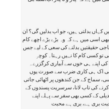
ں کہاں بدلتی ہیں، جو اب بدلیں گی؟ ان
 بھی اسی میں ہے کہ وہ بڑے بڑے اچھے کام
جی حقیقتیں بدلنے کی سعی کے لیے جس
 تو کسی کام کا نہیں رہتا۔ کوچہِ
 کی اپنے ہی خوں سے آبیاری کرگزرے۔
ت کی اک ہی کاری ضرب سے صورت یوں
ی، سماج کے جن کندھوں پر اٹھائی جاتی
 کرنے کی تاب لانا، سرسریت پسندوں کے
دیلی کے کسی بھی سفر سے پہلے اپنے
حبت بری ہے، بری ہے محبت