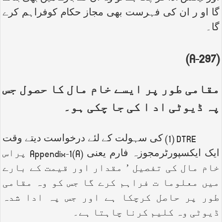
گا او ر ان کی فہرست بھی مجاز حکام کوفراہم کرے
گا۔
)
A
(297-
مقامی طور پر ایسے خام مال کا حصول جس
پہ ڈیوٹی اد ا کی جا چکی ہو۔
DTRE
(1) کی سہولت کے لئے درخواست دیتے وقت
ایک ایکسپورٹرمجوزہ فارم یعنی
Appendix-1(A)
پراس
خام مال کی تفصیل ’ مقدار اور قیمت کے بارے
میں معلوما ت فراہم کرے گا جس کو وہ مقامی
طور پر حاصل کرچکا ہے اور جس پہ ادا شدہ
ڈیوٹی وہ کلیم کرنا چاہتا ہے۔