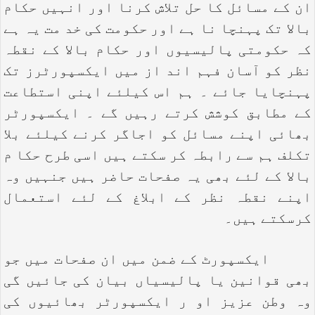
ان کے مسائل کا حل تلاش کرنا اور انہیں حکام
بالا تک پہنچا نا ہے اور حکومت کی خد مت یہ ہے
کہ حکومتی پالیسیوں اور حکام بالا کے نقطہ
نظر کو آسان فہم اند از میں ایکسپورٹرز تک
پہنچایا جائے ۔ ہم اس کیلئے اپنی استطاعت
کے مطابق کوشش کرتے رہیں گے ۔ ایکسپورٹر
بھائی اپنے مسائل کو اجاگر کرنے کیلئے بلا
تکلف ہم سے رابطہ کر سکتے ہیں اسی طرح حکا م
بالا کے لئے بھی یہ صفحات حاضر ہیں جنہیں وہ
اپنے نقطہ نظر کے ابلاغ کے لئے استعمال
کرسکتے ہیں۔
ایکسپورٹ کے ضمن میں ان صفحات میں جو
بھی قوانین یا پالیسیاں بیان کی جائیں گی
وہ وطن عزیز او ر ایکسپورٹر بھائیوں کی