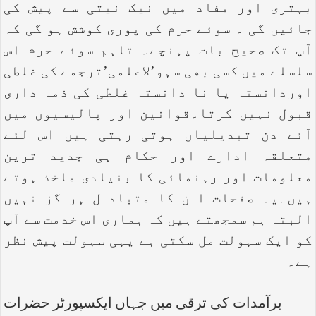
بہتری اور مفاد میں نیک نیتی سے پیش کی
جائیں گی ۔ سوئے حرم کی پوری کوشش ہو گی کہ
آپ تک صحیح بات پہنچے۔ تاہم سوئے حرم اس
سلسلے میں کسی بھی سہو’لاعلمی’ترجمے کی غلطی
اوردانستہ یا نا دانستہ غلطی کی ذمہ داری
قبول نہیں کرتا۔قوانین اور پالیسیوں میں
آئے دن تبدیلیاں ہوتی رہتی ہیں اس لئے
متعلقہ ادارے اور حکام ہی جدید ترین
معلومات اور رہنمائی کا بنیادی ماخذ ہوتے
ہیں۔یہ صفحات ا ن کا متباد ل ہر گز نہیں
البتہ ہم سمجھتے ہیں کہ ہماری اس خدمت سے آپ
کو ایک سہولت مل سکتی ہے یہی سہولت پیش نظر
ہے۔
برآمدات کی ترقی میں جہاں ایکسپورٹر حضرات