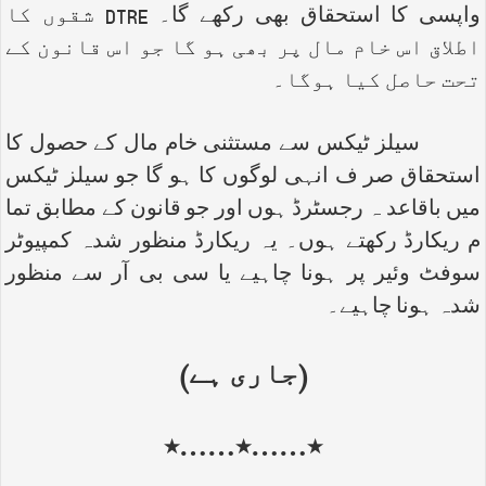
واپسی کا استحقاق بھی رکھے گا۔
DTRE
شقوں کا
اطلاق اس خام مال پر بھی ہو گا جو اس قانون کے
تحت حاصل کیا ہوگا۔
سیلز ٹیکس سے مستثنی خام مال کے حصول کا
استحقاق صر ف انہی لوگوں کا ہو گا جو سیلز ٹیکس
میں باقاعد ہ رجسٹرڈ ہوں اور جو قانون کے مطابق تما
م ریکارڈ رکھتے ہوں۔ یہ ریکارڈ منظور شدہ کمپیوٹر
سوفٹ وئیر پر ہونا چاہیے یا سی بی آر سے منظور
شدہ ہونا چاہیے۔
(جاری ہے)
٭……٭……٭