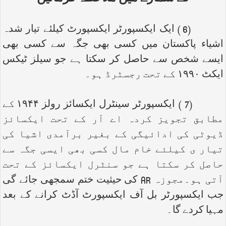
(6 ) ایک ایکسپورٹر ایکسپورٹ کیلئے تیار شدہ
اشیاء پاکستان میں کسی بھی جگہ سے کسی بھی
ایسے شخص سے حاصل کر سکتا ہے جو سیلز ٹیکس
ایکٹ ۱۹۹۰ کے تحت رجسٹرڈ ہو۔
(7 ) ایکسپورٹر سینٹرل ایکسائز رولز ۱۹۴۴ کے
مطابق تجویز کردہ اے آر کے تحت ایکسائز
ڈیوٹی کی ادائیگی کے بغیر برآمدی اشیا کی
تیار ی کیلئے خام مال کسی بھی ایسی جگہ سے
حاصل کر سکتا ہے جو سنٹرل ایکسائز کے تحت
آتی ہو۔مجوزہ
AR
کی حیثیت ختم سمجھی جائے گی
جب ایکسپورٹر بل آف ایکسپورٹ آڈٹ کرانے کے بعد
مہیا کردے گا۔