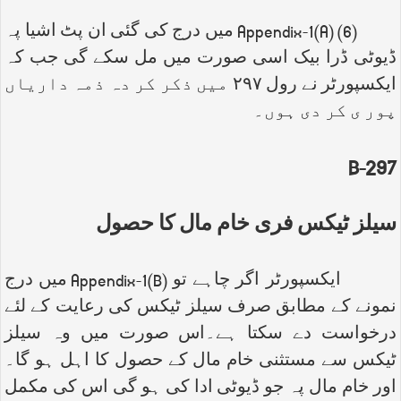
(6)
Appendix-1(A)
میں درج کی گئی ان پٹ اشیا پہ
ڈیوٹی ڈرا بیک اسی صورت میں مل سکے گی جب کہ
ایکسپورٹر نے رول ۲۹۷ میں ذکر کر دہ ذمہ داریاں
پور ی کر دی ہوں۔
B
297-
سیلز ٹیکس فری خام مال کا حصول
ایکسپورٹر اگر چاہے تو
Appendix-1(B)
میں درج
نمونے کے مطابق صرف سیلز ٹیکس کی رعایت کے لئے
درخواست دے سکتا ہے۔اس صورت میں وہ سیلز
ٹیکس سے مستثنی خام مال کے حصول کا اہل ہو گا۔
اور خام مال پہ جو ڈیوٹی ادا کی ہو گی اس کی مکمل