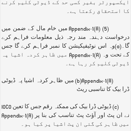
ایکسپورٹر بغیر کسی حد کے ڈیوٹی کلیم کرنے
کا استحقاق رکھتا ہے۔
(5)
Appendix-1(A)
میں خام مال کے ضمن میں
درخواست دہندہ مند رجہ ذیل معلومات فراہم کرے
گا۔(
a
)وہ اس نوٹیفیکیشن کا نمبر فراہم کرے گا جس
کے تحت وہ
Appendix-1(A)
میں ظاہر کردہ اشیا پہ
ڈیوٹی کلیم کر رہا ہے۔
(b)Appendix-1(A)
میں ظاہر کردہ اشیا پہ ڈیوٹی
ڈرا بیک کا تناسبی ریٹ
(
c
) ڈیوٹی ڈرا بیک کی ممکنہ رقم جس کا تعین
IOCO
نے ان پٹ اور آؤٹ پٹ تناسب کی بنا پر
Appendix-1(A)
میں ظاہر کی گئی ان پٹ اشیا پر کیا ہو۔