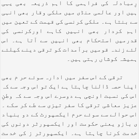
رِمبادلہ کی فراہمی کا اہم ذریعہ بھی یہی
ہیں اور عالمی منڈی میں ملکی وقار بھی انہی
سے بنتا ہے۔ ملکی کرنسی کی قیمت کے تعین میں
اہم کردار بھی انہیں کاہے اورکرنسی کی
قدرمیں استحکام بھی انہیں سے آتا ہے۔ اس
لئے زندہ قومیں برآمدات کو ترقی دینے کیلئے
ہمیشہ کوشاں رہتی ہیں۔
ترقی کے اس سفر میں ادارہ سوئے حر م بھی
اپنا حصہ ڈالنا چاہتا ہے ایک تو اس وجہ سے کہ
اس کی نسبت اونچی ہے دوسرے اس وجہ سے کہ وطنِ
عزیز معاشی ترقی کا سفر تیزی سے طے کر سکے ۔
اس حوالے سے سوئے حرم ایکسپورٹ کے دو بنیاد
ی بازو یعنی حکومت اور ایکسپورٹر دونوں کی
خدمت کرنا چاہتا ہے۔ ایکسپورٹر ز کی خدمت