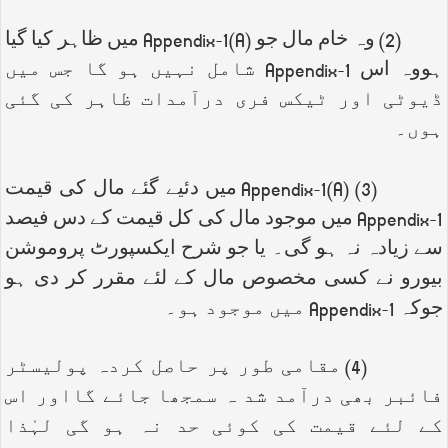
(2) وہ خام مال جو
Appendix-1(A)
میں ظاہر کیا گیا
ہووہ اس
Appendix-1
شامل نہیں ہو گا جس میں
ڈیوٹی اور ٹیکس فری درآمدات ظاہر کی گئی
ہوں۔
(3)
Appendix-1(A)
میں دئیے گئے مال کی قیمت
Appendix-1
میں موجود مال کی کل قیمت کے دس فیصد
سے زیادہ نہ ہو گی۔ یا جو شرح ایکسپورٹ پروموشن
بیورو نے کسی مخصوص مال کے لئے مقرر کر دی ہو
جوکہ
Appendix-1
میں موجود ہو۔
(4) مقامی طور پر حاصل کردہ پولیسٹر
فائبر بھی درآمد شد ہ سمجھا جائے گااور اس
کے لئے قیمت کی کوئی حد نہ ہو گی لہٰذا