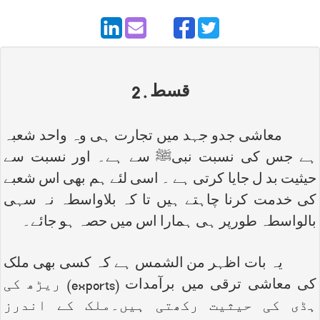
قسط . 2
معاشی جدو جہد میں تجارت ہی وہ واحد شعبہ
ہے جس کی نسبت نبیﷺ سے ہے۔ اور نسبت سے
حیثیت بد ل جایا کرتی ہے ۔ اسی لئے ہم بھی اس شعبے
کی خدمت کرنا چاہتے ہیں تا کہ بلاواسطہ نہ سہی
بالواسطہ طورپر ہی ہمارا اس میں حصہ ہو جائے۔
یہ بات اظہر من الشمس ہے کہ کسی بھی ملک
کی معاشی ترقی میں برآمدات (
exports
) ریڑھ کی
ہڈی کی حیثیت رکھتی ہیں۔ملک کے اندرز