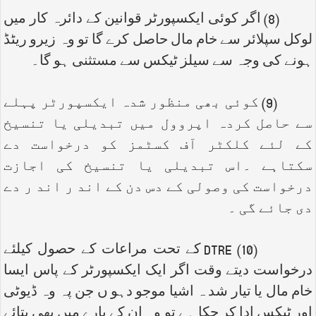
(8) اگر کوئی ایکسپورٹر قوانین کے دائرہ کار میں
لوکل سپلائر سے خام مال حاصل کرے گا تو وہ زیرو ریٹڈ
ہونے کی وجہ سے سیلز ٹیکس سے مستثنی ہو گا۔
(9) کوئی بھی منظور شدہ ایکسپورٹر پہلے
سے حاصل کردہ اپروول میں تبدیلی یا تنسیخ
کے لئے کلکٹر آف کسٹمز کو درخواست دے
سکتاہے ۔اس تبدیلی یا تنسیخ کی اجازت
درخواست کی وصولی کے دس دن کے اند ر اند ر دے
دی جائے گی ۔
(10)
DTRE
کے تحت مراعات کے حصول کیلئے
درخواست دیتے وقت اگر ایک ایکسپورٹر کے پاس ایسا
خام مال یا تیار شد ہ اشیا موجو دہو ں جن پہ وہ ڈیوٹی
اور ٹیکس ادا کر چکا ہے تو وہ ان کے بارے میں بھی بتائے