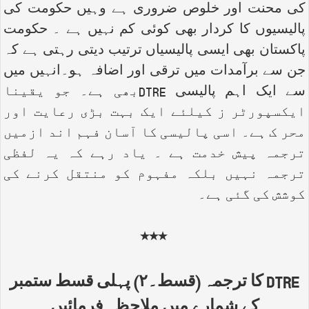
کی محنت اور خلوص ضروری ہے وہیں حکومت کی
پالیسیوں کا کردار بھی کوئی کم نہیں ہے ۔ حکومت
پاکستان بھی ایسی پالیسیاں ترتیب دیتی رہتی ہے کہ
جن سے برآمدات میں ترقی اور اضافہ ہو۔انہیں میں
سے ایک اہم پالیسی
DTRE
بھی ہے۔ جو یقینا
ایکسپورٹر ز کیلئے ایک بہت بڑی رعایت اور
محر ک ہے۔ اسی پالیسی کا آسان فہم اند ازمیں
ترجمہ پیش خدمت ہے ۔ یاد رہے کہ یہ لفظی
ترجمہ نہیں بلکہ مفہوم کو منتقل کرنے کی
کوشش کی گئی ہے۔
٭٭٭
DTRE
کا ترجمہ (قسط۔۲) پہلی قسط ستمبر
کے شمارے میں ملاحظہ فرمائیں