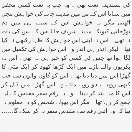
کی پسندیدہ نعت تھی ۔ وہ جب یہ نعت کسی محفل
میں سناتا اس کے من میں مدینے جانے کی خواہش مچل
اٹھتی مگر یہ خواہش اس کے سینے ہی میں دم
توڑجاتی کیونکہ مدینہ شریف جانا اس کے بس کی بات
نہ تھی ۔ اس نے اپنی اس خواہش کا اظہا رکبھی نہ کیا
تھا ۔ لیکن اندر ہی اندر وہ اس خواہش کی تکمیل میں
لگا ہوا تھا جس کی کسی کو خبر ہی نہ تھی۔ اس نے
بکریوں والے باڑے میں ایک گڑھا کھود کر ایک مٹی کا
گھڑا اس میں دبا دیا تھا ۔ اس کو گاؤں والوں سے جب
کبھی روپیہ ، دو روپے ملتے وہ اس گھڑے میں ڈال کر
اس کا منہ بند کر دیتا ۔ وہ یہ رقم سفرِ مقدس کے لیے
جمع کر رہا تھا ۔ مگر اس بھولے شخص کو یہ معلوم نہ
تھا کہ وہ اتنی رقم سے مقدس سفر نہ کر سکے گا……