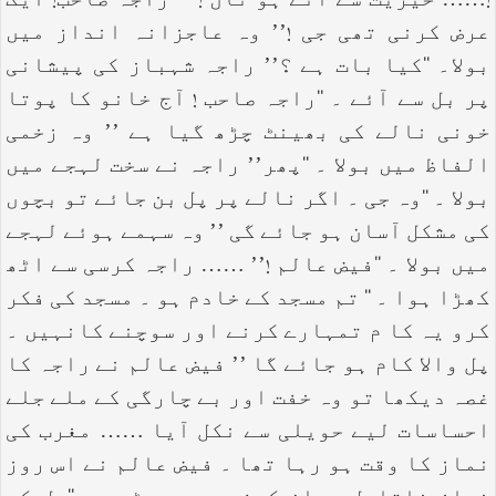
!…… خیریت سے آئے ہو ناں !’’ ‘‘راجہ صاحب! ایک
عرض کرنی تھی جی !’’ وہ عاجزانہ انداز میں
بولا۔ ‘‘کیا بات ہے ؟’’ راجہ شہباز کی پیشانی
پر بل سے آئے ۔ ‘‘راجہ صاحب ! آج خانو کا پوتا
خونی نالے کی بھینٹ چڑھ گیا ہے ’’ وہ زخمی
الفاظ میں بولا ۔ ‘‘پھر’’ راجہ نے سخت لہجے میں
بولا ۔ ‘‘وہ جی ۔ اگر نالے پر پل بن جائے تو بچوں
کی مشکل آسان ہو جائے گی ’’ وہ سہمے ہوئے لہجے
میں بولا ۔ ‘‘فیض عالم !’’ …… راجہ کرسی سے اٹھ
کھڑا ہوا ۔ ‘‘ تم مسجد کے خادم ہو ۔ مسجد کی فکر
کرو یہ کا م تمہارے کرنے اور سوچنے کانہیں ۔
پل والا کام ہو جائے گا ’’ فیض عالم نے راجہ کا
غصہ دیکھا تو وہ خفت اور بے چارگی کے ملے جلے
احساسات لیے حویلی سے نکل آیا …… مغرب کی
نماز کا وقت ہو رہا تھا ۔ فیض عالم نے اس روز