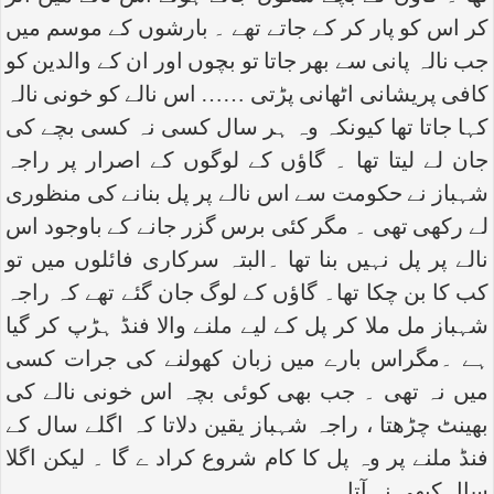
کر اس کو پار کر کے جاتے تھے ۔ بارشوں کے موسم میں
جب نالہ پانی سے بھر جاتا تو بچوں اور ان کے والدین کو
کافی پریشانی اٹھانی پڑتی …… اس نالے کو خونی نالہ
کہا جاتا تھا کیونکہ وہ ہر سال کسی نہ کسی بچے کی
جان لے لیتا تھا ۔ گاؤں کے لوگوں کے اصرار پر راجہ
شہباز نے حکومت سے اس نالے پر پل بنانے کی منظوری
لے رکھی تھی ۔ مگر کئی برس گزر جانے کے باوجود اس
نالے پر پل نہیں بنا تھا ۔البتہ سرکاری فائلوں میں تو
کب کا بن چکا تھا۔ گاؤں کے لوگ جان گئے تھے کہ راجہ
شہباز مل ملا کر پل کے لیے ملنے والا فنڈ ہڑپ کر گیا
ہے ۔مگراس بارے میں زبان کھولنے کی جرات کسی
میں نہ تھی ۔ جب بھی کوئی بچہ اس خونی نالے کی
بھینٹ چڑھتا ، راجہ شہباز یقین دلاتا کہ اگلے سال کے
فنڈ ملنے پر وہ پل کا کام شروع کراد ے گا ۔ لیکن اگلا