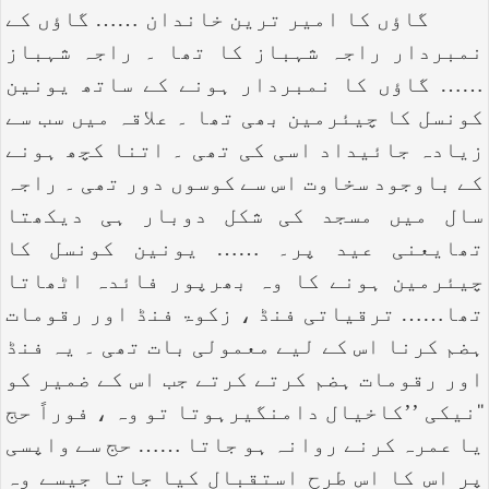
گاؤں کا امیر ترین خاندان …… گاؤں کے
نمبردار راجہ شہباز کا تھا ۔ راجہ شہباز
…… گاؤں کا نمبردار ہونے کے ساتھ یونین
کونسل کا چیئرمین بھی تھا ۔ علاقہ میں سب سے
زیادہ جائیداد اسی کی تھی ۔ اتنا کچھ ہونے
کے باوجود سخاوت اس سے کوسوں دور تھی ۔ راجہ
سال میں مسجد کی شکل دوبار ہی دیکھتا
تھایعنی عید پر۔ …… یونین کونسل کا
چیئرمین ہونے کا وہ بھرپور فائدہ اٹھاتا
تھا…… ترقیاتی فنڈ ، زکوۃ فنڈ اور رقومات
ہضم کرنا اس کے لیے معمولی بات تھی ۔ یہ فنڈ
اور رقومات ہضم کرتے کرتے جب اس کے ضمیر کو
‘‘نیکی ’’کاخیال دامنگیرہوتا تو وہ ، فوراً حج
یا عمرہ کرنے روانہ ہو جاتا …… حج سے واپسی
پر اس کا اس طرح استقبال کیا جاتا جیسے وہ