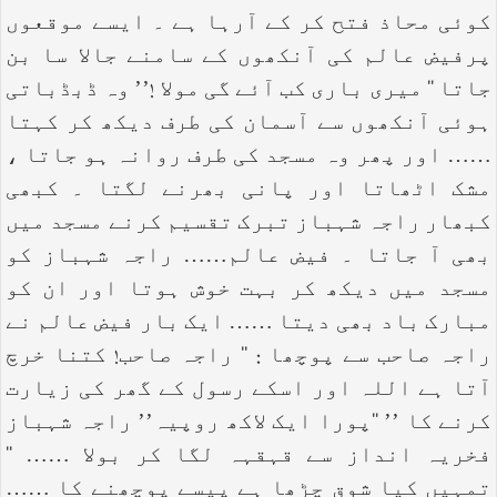
کوئی محاذ فتح کر کے آرہا ہے ۔ ایسے موقعوں
پرفیض عالم کی آنکھوں کے سامنے جالا سا بن
جاتا ‘‘ میری باری کب آئے گی مولا !’’ وہ ڈبڈباتی
ہوئی آنکھوں سے آسمان کی طرف دیکھ کر کہتا
…… اور پھر وہ مسجد کی طرف روانہ ہو جاتا ،
مشک اٹھاتا اور پانی بھرنے لگتا ۔ کبھی
کبھار راجہ شہباز تبرک تقسیم کرنے مسجد میں
بھی آ جاتا ۔ فیض عالم…… راجہ شہباز کو
مسجد میں دیکھ کر بہت خوش ہوتا اور ان کو
مبارک باد بھی دیتا …… ایک بار فیض عالم نے
راجہ صاحب سے پوچھا : ‘‘ راجہ صاحب! کتنا خرچ
آتا ہے اللہ اور اسکے رسول کے گھر کی زیارت
کرنے کا ’’ ‘‘پورا ایک لاکھ روپیہ’’ راجہ شہباز
فخریہ انداز سے قہقہہ لگا کر بولا …… ‘‘
تمہیں کیا شوق چڑھا ہے پیسے پوچھنے کا ……