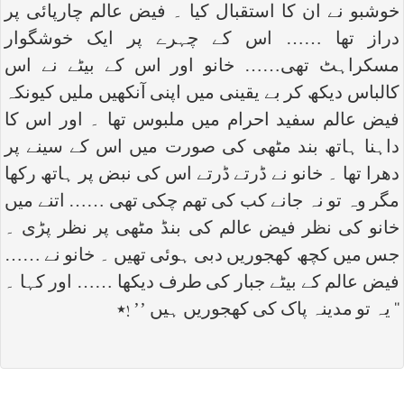
خوشبو نے ان کا استقبال کیا ۔ فیض عالم چارپائی پر
دراز تھا …… اس کے چہرے پر ایک خوشگوار
مسکراہٹ تھی…… خانو اور اس کے بیٹے نے اس
کالباس دیکھ کر بے یقینی میں اپنی آنکھیں ملیں کیونکہ
فیض عالم سفید احرام میں ملبوس تھا ۔ اور اس کا
داہنا ہاتھ بند مٹھی کی صورت میں اس کے سینے پر
دھرا تھا ۔ خانو نے ڈرتے ڈرتے اس کی نبض پر ہاتھ رکھا
مگر وہ تو نہ جانے کب کی تھم چکی تھی …… اتنے میں
خانو کی نظر فیض عالم کی بنڈ مٹھی پر نظر پڑی ۔
جس میں کچھ کھجوریں دبی ہوئی تھیں ۔ خانو نے ……
فیض عالم کے بیٹے جبار کی طرف دیکھا …… اور کہا ۔
‘‘ یہ تو مدینہ پاک کی کھجوریں ہیں ’’ !٭