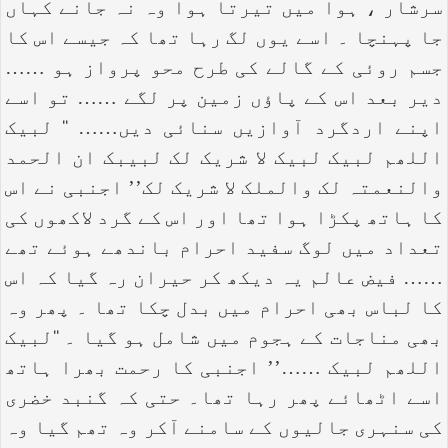
سرشار ، ہوا میں تیرتا ہوا وہ نہ جانے کہاں
جا پہنچا ۔ اسے یوں لگ رہا تھا کہ جیسے اس کا
جسم روئی کے گالے کی طرح محو پرواز ہو ……
دیر بعد اس کے پاؤں زمین پر لگے …… تو اسے
اپنے اردگرد آوازیں سنائی دیں…… ‘‘ لبیک
اللھم لبیک لبیک لا شریک لک لبیبک ان الحمد
والنعمتہ لک والملک لا شریک لک’’ اجنبی نے اس
کا ہاتھ پکڑا ہوا تھا اور اس کے گرد لاکھوں کی
تعداد میں لوگ سفید احرام باندھے ہوئے تھے
…… فیض عالم یہ دیکھ کر حیران رہ گیا کہ اس
کا لباس بھی احرام میں بدل چکا تھا ۔ پھر وہ
بھی مناجات کے ہجوم میں شامل ہو گیا ۔ ‘‘لبیک
اللھم لبیک ……’’ اجنبی کا رحمت بھرا ہاتھ
اسے اٹھائے پھر رہا تھا۔ حتی کہ گنبد خضری
کی سنہری جالیوں کے سامنے آکر وہ تھم گیا وہ