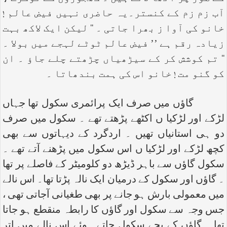
آب زم زم کے کنستر۔یہ حاضری نہیں فیض عالم !
خانو کی آوا ز بھرا جاتی ۔ ‘‘ لیکن ایک لاکھ بہت
زیادہ رقم ہے ’’ فیض عالم ٹوٹے لہجے میں بولا ۔
‘‘ تم کوشش کر کے سیڑھیاں چڑھتے چلے جاؤ ۔ ان
کو گنو مت ! خانو اس کی ہمت بندھاتا ۔
گاؤں میں صرف ایک پرائمری سکول تھا جہاں
لڑکے اور لڑکیا ں اکٹھے پڑھتے تھے ۔ سکول میں صرف
دو ہی استانیاں تھیں ۔ اردگرد کے دیہاتوں سے بھی
کچھ لڑکے اور لڑکیا ں اس سکول میں پڑھنے آتے تھے ۔
سکول گاؤں سے باہر ڈیڑھ دو کلومیٹر کے فاصلے پر تھا
۔ گاؤں اور سکول کے درمیان ایک نالہ پڑتا تھا۔ اس نالے
میں معمولی بارش ہو جانے پر بھی طغیانی آجاتی تھی ،
جس وجہ سے سکول اور گاؤں کا رابطہ منقطع ہو جاتا
تھا ۔ گاؤں کے بچے سکول جاتے ہوئے اس نالے میں اتر