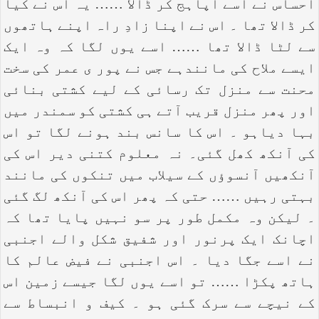
احساس نے اسے اپاہج کر ڈالا …… یہ اس نے کیا
کر ڈالا تھا ۔ اس نے اپنا زادِ راہ اپنے ہاتھوں
سے لٹا ڈالا تھا …… اسے یوں لگا کہ وہ ایک
ایسے ملاح کی مانندہے جس نے پور ی عمر کی سخت
محنت سے منزل تک رسائی کے لیے کشتی بنائی
اور پھر منزل قریب آتے ہی کشتی کو سمندر میں
بہا دیاہو ۔ اس کا سانس بند ہونے لگا تو اس
کی آنکھ کھل گئی۔ نہ معلوم کتنی دیر اس کی
آنکھیں آنسوؤں کے سیلاب میں تنکوں کی مانند
بہتی رہیں …… حتی کہ پھر اس کی آنکھ لگ گئی
۔ لیکن وہ مکمل طور پر سو نہیں پایا تھا کہ
اچانک ایک پرنور اور شفیق شکل والے اجنبی
نے اسے جگا دیا ۔ اس اجنبی نے فیض عالم کا
ہاتھ پکڑا …… تو اسے یوں لگا جیسے زمین اس
کے نیچے سے سرک گئی ہو ۔ کیف و انبساط سے