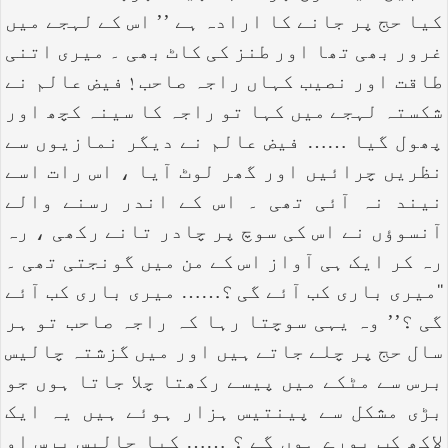
کیا حج پر جانے کا ارادہ ہے ’’ اس کے لہجے میں
غرور بھی تھا اور طنز کی کاٹ بھی ۔ میری اتنی
طاقت اور نصیب کہاں راجہ صاحب ! فیض عالم نے
شکستہ لہجے میں کہا تو راجہ کا سینہ کچھ اور
پھول گیا …… فیض عالم نے دیگر نمازیوں سے
نظریں چرائیں اور گھر لوٹ آیا ، اس رات اسے
نیند نہ آئی تھی ۔ اس کے اندر رسنے والے
آنسوؤں نے اس کی سوچ پر چادر تانے رکھی ، رہ
رہ کر ایک ہی آواز اس کے من میں گونجتی تھی ۔
‘‘میری باری کب آئے گی ؟…… میری باری کب آئے
گی ؟’’ وہ یہی سوچتا رہا کہ راجہ صاحب تو ہر
سال حج پر چلے جاتے ہیں اور میں گزشتہ چالیس
برس سے مٹکے میں پیسے رکھتا چلا جاتا ہوں جو
بڑی مشکل سے پینتیس ہزار ہوئے ہیں یہ ایک
لاکھ کب پورے ہوں گے ؟ …… کیا چالیس برس او