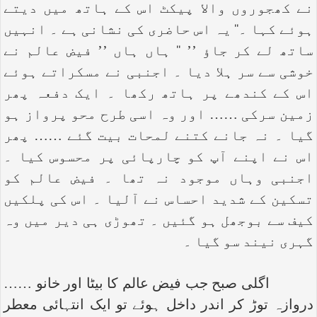
نے کھجوروں والا پیکٹ اس کے ہاتھ میں دیتے
ہوئے کہا ۔‘‘ یہ اس حاضری کی نشانی ہے ۔ انہیں
ساتھ لے کر جاؤ ’’ ‘‘ ہاں ہاں ’’ فیض عالم نے
خوشی سے سر ہلا دیا ۔ اجنبی نے مسکراتے ہوئے
اس کے کندھے پر ہاتھ رکھا ۔ ایک دفعہ پھر
زمین سرکی …… اور وہ اسی طرح محو پرواز ہو
گیا ۔ نہ جانے کتنے لمحات بیت گئے …… پھر
اس نے اپنے آپ کو چارپائی پر محسوس کیا ۔
اجنبی وہاں موجود نہ تھا ۔ فیض عالم کو
تسکین کے شدید احساس نے آلیا ۔ اس کی پلکیں
کیف سے بوجھل ہو گئیں ۔ تھوڑی ہی دیر میں وہ
گہری نیند سو گیا ۔
اگلی صبح جب فیض عالم کا بیٹا اور خانو ……
دروازہ توڑ کر اندر داخل ہوئے تو ایک انتہائی معطر