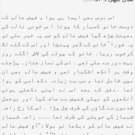
سال کبھی نہ آتا……
اس برس بھی ایسا ہی ہوا ، فیض عالم کے
دوست خانو کمہار کا پوتا ا س خونی نالے کی
بھینٹ چڑھ گیا فیض عالم کو جب یہ خبر ملی تو
وہ فورا ًخانو کے گھر پہنچا اور اس کے گلے لگ
کرخوب رویا۔ خانو کے پوتے کی لاش اگلے روز
بہت دور سے ملی تھی ۔ اس کی نماز جنازہ پڑھتے
وقت ہر آنکھ اشکبار تھی ، فیض عالم بھی ان
میں شامل تھا ، سب سے زیادہ دکھ اسی کو ہوا
تھا ۔دفن کے بعد اس نے اپنی دکھتی ہوئی
آنکھوں کو میلی قمیض سے صاف کیا اور بوجھل
قدموں سے گاؤں کی طرف چل پڑا ۔ اس کا رخ راجہ
شہباز کی حویلی کی طرف تھا …… راجہ شہباز
نے فیض عالم کو دیکھا تو بولا : ‘‘آؤ فیض عالم