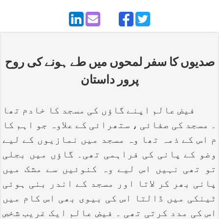
صدیوں کا سفر لمحوں میں طے ہونے کی روح
پرور داستان
فیض عالم اپنے گاؤں کی مسجد کا خادم تھا
۔ مسجد کی صفائی ، ستھرائی کے علاوہ جو اہم کا
م اس کے ذمہ تھا وہ مسجد میں نمازیوں کے لیے
وضو کے پانی کی فراہمی تھی۔ گاؤں میں بجلی
تو تھی نہیں اس لیے وہ کنوئیں سے مشک میں
پانی بھر کر لاتا اور مسجد کے اندر بنی ہوئی
ٹینکی میں ڈالتا اس کی بیوی بھی اس کام میں
اس کی مدد کرتی تھی ۔ فیض عالم ایک غریب شخص