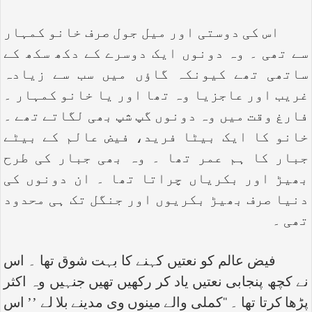
اس کی دوستی اور میل جول صرف خانو کمہار
سے تھی ۔ وہ دونوں ایک دوسرے کے دکھ سکھ کے
ساتھی تھے کیونکہ گاؤں میں سب سے زیادہ
غریب اور عاجزیا وہ تھا اور یا خانو کمہار ۔
فارغ وقت میں وہ دونوں گپ شپ بھی لگاتے تھے ۔
خانو کا ایک بیٹا فرید، فیض عالم کے بیٹے
جبار کا ہم عمر تھا ۔ وہ بھی جبار کی طرح
بھیڑ اور بکریاں چراتا تھا ۔ ان دونوں کی
دنیا صرف بھیڑ بکریوں اور جنگل تک ہی محدود
تھی ۔
فیض عالم کو نعتیں کہنے کا بہت شوق تھا ۔ اس
نے کچھ پنجابی نعتیں یاد کر رکھیں تھیں جنہیں وہ اکثر
پڑھا کرتا تھا ۔ ‘‘کملی والے مینوں وی مدینے بلا لے ’’ اس