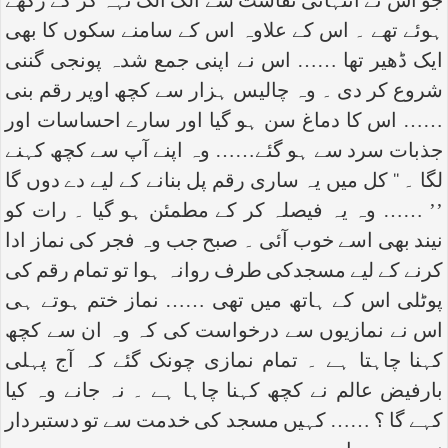
جو اس نے انتہائی نفاست سے الگ الگ تہہ کر کے رکھے
ہوئے تھے ۔ اس کے علاوہ اس کے سامنے سکوں کا بھی
ایک ڈھیر تھا …… اس نے اپنی جمع شدہ پونجی گننی
شروع کر دی ۔ وہ چالیس ہزار سے کچھ اوپر رقم بنی
…… اس کا دماغ سن ہو گیا اور سارے احساسات اور
جذبات سرد سے ہو گئے…… وہ اپنے آپ سے کچھ کہنے
لگا ۔ ‘‘ کل میں یہ ساری رقم پل بنانے کے لیے دے دوں گا
’’ …… وہ یہ فیصلہ کر کے مطمئن ہو گیا ۔ رات کو
نیند بھی اسے خوب آئی ۔ صبح جب وہ فجر کی نماز ادا
کرنے کے لیے مسجدکی طرف روانہ ہوا تو تمام رقم کی
پوٹلی اس کے ہاتھ میں تھی …… نماز ختم ہوتے ہی
اس نے نمازیوں سے درخواست کی کہ وہ ان سے کچھ
کہنا چاہتا ہے ۔ تمام نمازی چونک گئے کہ آج پہلی
بارفیض عالم نے کچھ کہنا چاہا ہے ۔ نہ جانے وہ کیا
کہے گا ؟ …… کہیں مسجد کی خدمت سے تو دستبردار