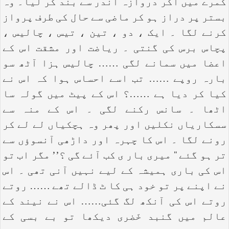
کمرے میں آکر دروازہ اندر سے بند کر لیا۔ وہ
بستر پر دراز ہو کر ماضی سے حال کی طرف پرواز
کرنے لگا ۔ ایک ، دو ، تین ، تیس ، چالیس ،
پچاس برس کی گنتی ۔ ریاضت اور مشقت اس کے
اعضا میں سمانے لگی …… چالیس ہزا آٹھ سو
بارہ روپے …… تب اسے احساس ہوا کہ اس نے
کیا کر دیا ہے ……؟ اس کے پیٹ میں گولہ سا
اٹھا ۔ سانس رکنے لگی ۔ اس کے منہ سے
سسکاریاں نکلیں اور پھر وہ ہچکیاں لے لے کر
رونے لگا ۔ اس کا چہرہ اور داڑھی آنسوؤں سے
تر ہو گئے ‘‘ میری بار ی کب آئے گی ؟’’ مگر اب تو
اس کی باری ہمیشہ کے لیے نہیں آنی تھی ۔ اس
نے اپنے پر تو خود ہی کا ٹ ڈالے تھے …… روتے
روتے اس کی آنکھ لگ گئی…… اس نے نیند کے
عالم میں گنبد خَضری دیکھا تو بے بسی کے