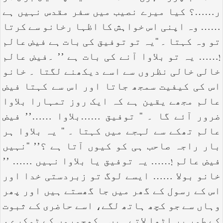
ر……؟ کیا میرے نصیب میں سفر مقدس نہیں ہے
…… وہ اپنی اس خواہش کا اظہا رخانو سے کرتا
تو وہ کہتا ۔ ‘‘یہ تو توفیق کی بات ہے فیض عالم
!…… یہ تو بلاوا آنے کی بات ہے ’’ ۔فیض عالم
خالی خالی نظروں سے اسے دیکھنے لگتا ۔ خانو
اس کی کیفیت سمجھ جاتا اور اس سے کہتا فیض
عالم مجھے یقین ہے کہ ایک روز تمہارا بلاوا
ضرور آئے گا ۔ ‘‘ توفیق ……بلاوا ……’’ فیض
عالم تھکے سے لہجے میں کہتا ۔ ‘‘ یہ بلاوا ہر
بار راجہ صاحب ہی کو کیوں آتا ہے ؟’’ ‘‘نہیں
فیض عالم !…… یہ توفیق یا بلاوا نہیں …… ’’
خانو بولا …… ایسے لوگ تو زبردستی خدا اور
اس کے رسول کے گھر میں جا گھستے ہیں اور پھر
وہاں سے جو کچھ ہاتھ لگے، اسے حاضری کے ثبوت
کے طور پر اٹھا لاتے ہیں ۔ کھجوروں کے ٹوکرے ،