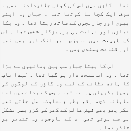
تھا ۔ گاؤں میں اس کی کوئی جائیدادنہ تھی ۔
صرف ایک کچا سا کوٹھا تھا ۔ جہاں وہ اپنی
بیوی اور چاربچوں کے ساتھ رہتا تھا ۔ وہ پکا
نمازی اور نہایت ہی پرہیزگار شخص تھا ۔ اس
کی طبیعت میں عاجزی اور انکساری بھی تھی
اور قناعت پسندی بھی ۔
اس کا بیٹا جبار سب بہن بھائیوں سے بڑا
تھا ۔ وہ اب سمجھ دار ہو گیا تھا ۔ لہذا باپ
کا ہاتھ بٹانے کے لیے وہ گاؤں کے لوگوں کی
بھیڑ بکریاں چراتا تھا ۔ جس کے بدلے میں اسے
ماہانہ کچھ رقم بطو رمعاوضہ مل جاتی تھی
مگر پھر بھی فیض عالم کے گھر کی گزر بسر مشکل
ہی سے ہوتی تھی اس کے باوجود وہ تقدیر پر
شاکر تھا ۔