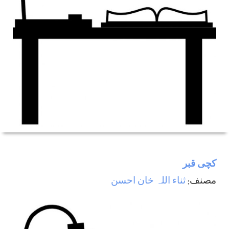
کچی قبر
مصنف:
ثناء اللہ خان احسن