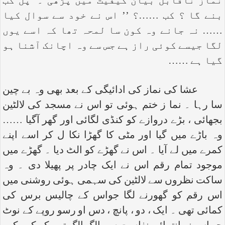
نماز ناقابل بیان کیفیت میں پڑھی ۔ ‘‘پل کب
بنے گا ؟ کب ……؟ ’’ اس نے خود سے سوال کیا
…… نہ جانے وہ کون سا لمحہ تھا کہ اسے یوں
لگا جیسے کوئی راز ہے جس سے وہ اچانک آشنا ہو
گیا ہے ……
عشا کی نماز کی ادائیگی کے بعد بھی وہ بے چین
سا رہا ۔ نما ز ختم ہوئی تو اس نے مسجد کی لالٹین
بجھائی ، بڑے دروازے کو کنڈی لگائی اور گھر آگیا ……
وہ باڑے میں گیا اور مٹی کا گھڑا نکا ل کر اسے اپنے
کمرے میں لے آیا ۔ اس نے گھڑے کو الٹ دیا ۔ گھڑے میں
موجود تمام رقم اس نے ایک چادر پر پھیلا دی ۔ وہ
ساکت نظروں سے لالٹین کی سہمی ہوئی روشنی میں
اس رقم کو گھورنے لگا جواس کے چالیس برس کی
کمائی تھی ۔ ایک ، دو ، پانچ ، دس او رسو روپے کے نوٹ