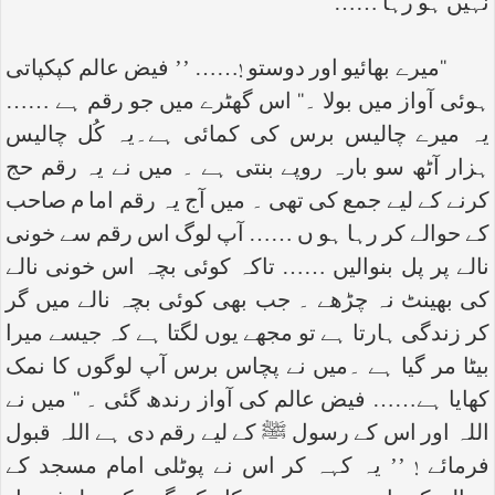
نہیں ہو رہا ……
‘‘میرے بھائیو اور دوستو !…… ’’ فیض عالم کپکپاتی
ہوئی آواز میں بولا ۔‘‘ اس گھٹرے میں جو رقم ہے ……
یہ میرے چالیس برس کی کمائی ہے۔یہ کُل چالیس
ہزار آٹھ سو بارہ روپے بنتی ہے ۔ میں نے یہ رقم حج
کرنے کے لیے جمع کی تھی ۔ میں آج یہ رقم اما م صاحب
کے حوالے کر رہا ہو ں …… آپ لوگ اس رقم سے خونی
نالے پر پل بنوالیں …… تاکہ کوئی بچہ اس خونی نالے
کی بھینٹ نہ چڑھے ۔ جب بھی کوئی بچہ نالے میں گر
کر زندگی ہارتا ہے تو مجھے یوں لگتا ہے کہ جیسے میرا
بیٹا مر گیا ہے ۔میں نے پچاس برس آپ لوگوں کا نمک
کھایا ہے…… فیض عالم کی آواز رندھ گئی ۔ ‘‘ میں نے
اللہ اور اس کے رسول ﷺ کے لیے رقم دی ہے اللہ قبول
فرمائے ! ’’ یہ کہہ کر اس نے پوٹلی امام مسجد کے