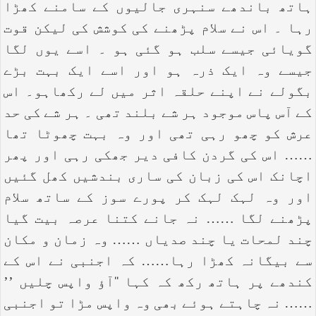
ہاتھ باندھے سنہری جالیوں کے سامنے کھڑا
رہا ۔ اس نے سلام پڑھنے کی کوشش کی لیکن قوت
گویائی جیسے سلب ہو گئی ہو ۔ اسے یوں لگا
جیسے وہ ایک ذرہ ہو اور اسے ایک بہت بڑے
بگولے نے اپنے حلقہ اثر میں لے رکھاہو۔ اس
کے آس پاس موجود ہر شے بلند تھی ۔ ہر شے کی حد
عرش کو چھو رہی تھی اور وہ بہت چھوٹا تھا
…… اس کی گردن کافی دیر جھکی رہی اور پھر
اچانک اس کی زبان کی ساری بندشیں کھل گئیں
اور وہ لہک لہک کر پورے سوز کے ساتھ سلام
پڑھنے لگا …… نہ جانے کتنا عرصہ بیت گیا
چند لمحات یا چند صدیاں …… وہ زمان و مکان
سے بیگانہ کھڑا رہا…… کہ اجنبی نے اس کے
کندھے پر ہاتھ رکھ کہ کہا ‘‘آؤ واپس چلیں ’’
…… نہ چاہتے ہوئے بھی وہ واپس مڑا تو اجنبی