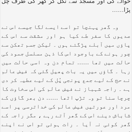
حوالے کی اور مسجد سے نکل کر گھر کی طرف چل
پڑا……
وہ گھر پہنچا تو اسے ایسے لگا جیسے اس نے
صدیوں کا سفر طے کیا ہو اور مشقت سے اس کے
پاؤں میں آبلے پڑگئے ہوں ۔ لیکن جسم تھکن سے
چور ہونے کے باوجود اس کا ذہن مسلسل جمود کی
حالت میں تھا …… تمام دن وہ اسی حالت میں
رہا ۔ گاؤں میں یہ بات پھیل گئی کہ فیض عالم
نے حج کے لیے جمع پونجی پُل کے لیے عطیہ کر دی
ہے ۔ راجہ شہباز نے فیض عالم کی اس سخاوت کا
چرچا سنا تو وہ تڑپ اٹھا …… دن بھر گاؤں کے
مرد اور عورتیں فیض عالم کی خداترسی پر اسے
شاباش دینے اس کے گھر آتے رہے ، مگر راجہ کے
گھر کوئی نہ آیا ۔ رات ہوئی تو اس نے اپنے