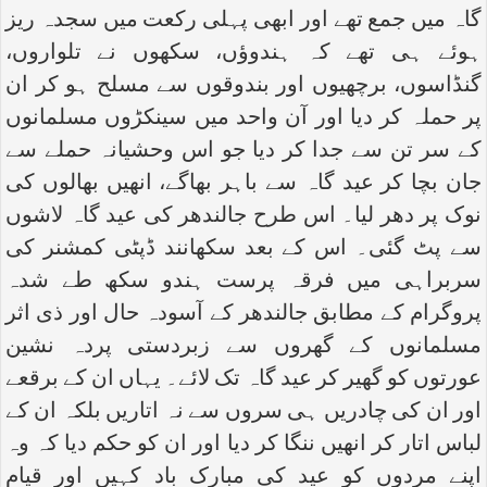
گاہ میں جمع تھے اور ابھی پہلی رکعت میں سجدہ ریز
ہوئے ہی تھے کہ ہندوؤں، سکھوں نے تلواروں،
گنڈاسوں، برچھیوں اور بندوقوں سے مسلح ہو کر ان
پر حملہ کر دیا اور آن واحد میں سینکڑوں مسلمانوں
کے سر تن سے جدا کر دیا جو اس وحشیانہ حملے سے
جان بچا کر عید گاہ سے باہر بھاگے، انھیں بھالوں کی
نوک پر دھر لیا۔ اس طرح جالندھر کی عید گاہ لاشوں
سے پٹ گئی۔ اس کے بعد سکھانند ڈپٹی کمشنر کی
سربراہی میں فرقہ پرست ہندو سکھ طے شدہ
پروگرام کے مطابق جالندھر کے آسودہ حال اور ذی اثر
مسلمانوں کے گھروں سے زبردستی پردہ نشین
عورتوں کو گھیر کر عید گاہ تک لائے۔ یہاں ان کے برقعے
اور ان کی چادریں ہی سروں سے نہ اتاریں بلکہ ان کے
لباس اتار کر انھیں ننگا کر دیا اور ان کو حکم دیا کہ وہ
اپنے مردوں کو عید کی مبارک باد کہیں اور قیام