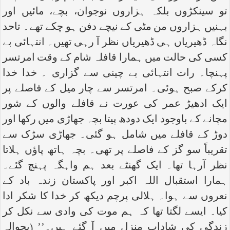
تو سینکڑوں بلکہ ہزاروں نوجوان، بچے، مائیں اور
بہنیں ہزاروں من مٹی کے نیچے دفن ہو چکے تھے۔ تاحد
نگاہ ڈھیریاں ہی ڈھیریاں نظر آ رہی تھیں۔ انتہائی بے
کسی کی حالت میں ہمارا قافلہ شام کے وقت امرتسر
پہنچا۔ رات انتہائی بے چینی سے گزاری ۔ خدا خدا
کرکے صبح ہوئی۔ امرتسر سے چار میل کے فاصلے پر
ایک ادھیڑ عمر کی عورت نے قافلے والوں کے شور
مچانے کے باوجود ایک دودھ پیتا بچہ جھاڑی میں رکھا اور
دوڑ کے قافلے میں شامل ہو گئی۔ جھاڑی سڑک سے
تقریباً سو گز کے فاصلے پر تھی۔ بچہ ہاتھ پاؤں ہلاتا
نظر آرہا تھا۔ ایک گھنٹے بعد ہم واہگہ پہنچ گئے۔
ہمارا استقبال اللہ اکبر اور پاکستان زندہ باد کے
نعروں سے ہوا۔ ہلالی پرچم دیکھ کر خدا کا شکر ادا
کیا۔ ایسے لگتا تھا کہ ہم موت کی وادی سے نکل کر
زندگی کی شاداب منزل میں آ گئے ہیں۔’’ (بحوالہ