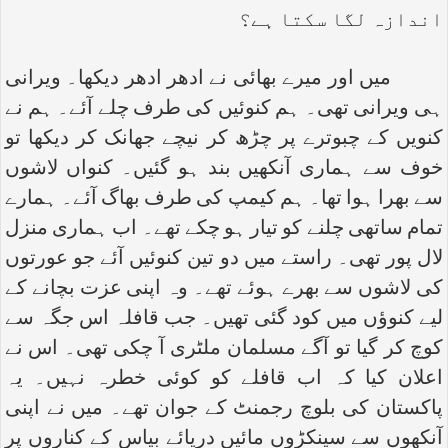
اندازہ لگا سکتا ہے؟
میں اور میرے بھائی نے ادھر ادھر دیکھا۔ ویرانی
ہی ویرانی تھی۔ ہم کنوئیں کی طرف چلے آئے۔ ہم نے
کنویں کے چبوترے پر چڑھ کر نیچے جھانک کر دیکھا تو
خوف سے ہماری آنکھیں بند ہو گئیں۔ کنواں لاشوں
سے بھرا ہوا تھا۔ ہم کیمپ کی طرف بھاگ آئے۔ ہمارے
تمام ساتھی چلنے کو تیار ہو چکے تھے۔ اب ہماری منزل
لال پور تھی۔ راستے میں دو تین کنوئیں آئے جو عورتوں
کی لاشوں سے بھرے ہوئے تھے۔ وہ اپنی عزت بچانے کے
لیے کنوؤں میں کود گئی تھیں۔ جب قافلہ اس جگہ سے
کوچ کر گیا تو آگے مسلمان ملٹری آ چکی تھی۔ اس نے
اعلان کیا کہ اب قافلے کو کوئی خطرہ نہیں۔ یہ
پاکستان کی بلوچ رجمنٹ کے جوان تھے۔ میں نے اپنی
آنکھوں سے سینکڑوں مائیں دریائے بیاس کے کناروں پر