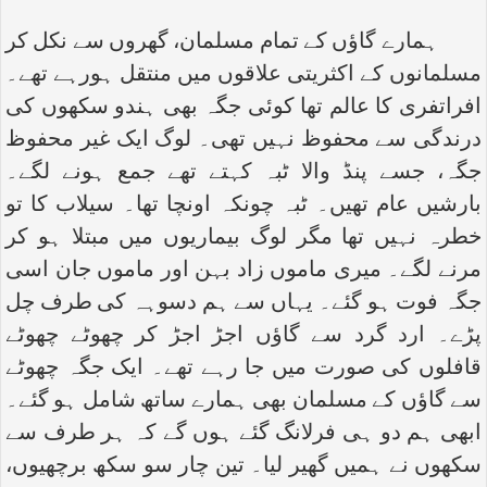
ہمارے گاؤں کے تمام مسلمان، گھروں سے نکل کر
مسلمانوں کے اکثریتی علاقوں میں منتقل ہورہے تھے۔
افراتفری کا عالم تھا کوئی جگہ بھی ہندو سکھوں کی
درندگی سے محفوظ نہیں تھی۔ لوگ ایک غیر محفوظ
جگہ، جسے پنڈ والا ٹبہ کہتے تھے جمع ہونے لگے۔
بارشیں عام تھیں۔ ٹبہ چونکہ اونچا تھا۔ سیلاب کا تو
خطرہ نہیں تھا مگر لوگ بیماریوں میں مبتلا ہو کر
مرنے لگے۔ میری ماموں زاد بہن اور ماموں جان اسی
جگہ فوت ہو گئے۔ یہاں سے ہم دسوہہ کی طرف چل
پڑے۔ ارد گرد سے گاؤں اجڑ اجڑ کر چھوٹے چھوٹے
قافلوں کی صورت میں جا رہے تھے۔ ایک جگہ چھوٹے
سے گاؤں کے مسلمان بھی ہمارے ساتھ شامل ہو گئے۔
ابھی ہم دو ہی فرلانگ گئے ہوں گے کہ ہر طرف سے
سکھوں نے ہمیں گھیر لیا۔ تین چار سو سکھ برچھیوں،