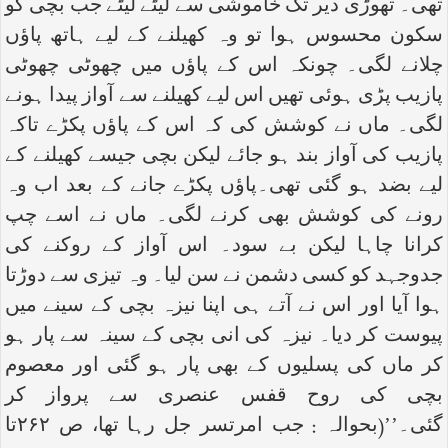
تھی۔ تھوڑی دیر تک خاموشی سے لیٹے لیٹے جب بچی کو
سکون محسوس ہوا تو وہ کھیلنے کے لیے ہاتھ پاؤں
چلانے لگی۔ چونکہ اس کے پاؤں میں چھوٹی چھوٹی
پازیب پڑی ہوئی تھیں اس لیے کھیلنے سے آواز پیدا ہونے
لگی۔ ماں نے کوشش کی کہ اس کے پاؤں پکڑے تاکہ
پازیب کی آواز بند ہو جائے لیکن بچی جیسے کھیلنے کے
لیے بضد ہو گئی تھی۔پاؤں پکڑے جانے کے بعد اب وہ
رونے کی کوشش بھی کرنے لگی۔ ماں نے اسے چپ
کرانا چاہا لیکن بے سود۔ اس آواز کے روکنے کی
جدوجہد کو کسی دشمن نے سن لیا۔ وہ تیزی سے دوڑتا
ہوا آیا اور اس نے آتے ہی اپنا نیزہ بچی کے سینے میں
پیوست کر دیا۔ نیزہ کی انی بچی کے سینہ سے پار ہو
کر ماں کی پسلیوں کے بھی پار ہو گئی اور معصوم
بچی کی روح قفس عنصری سے پرواز کر
گئی۔’’(بحوالہ : جب امرتسر جل رہا تھا، ص ۲۶۲تا