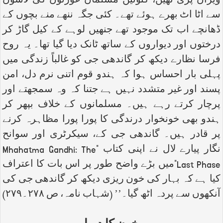
ویران پڑی تھیں، کنوئیں مسلمان عورتوں کی لاشوں
سے اٹا اٹ بھرے ہوئے تھے۔ کئی جگہ ننھے منے بچوں کے
ڈھانچے اب تک موجود تھے جنھیں لوہے کے کیل گاڑ کر
درختوں اور دیواروں کے ساتھ ٹانک دیا گیا تھا۔ یہ روح
فرسا نظارے دیکھ کر گاندھی جی کو غالباً زندگی میں
پہلی بار احساس ہوا کہ ہندو قوم اتنی نرم دل، امن
پسند اور غیر متشدد نہیں ہے جتنا کہ وہ سمجھتے اور
پرچار کرتے رہے ہیں۔ مسلمانوں کے خلاف بپھر کر
ہندو بھی خونخوار درندگی کا پورا پورا مظاہرہ کرنے
پر قادر ہیں۔ گاندھی جی کے، سیکرٹری اور سوانح
نگار پیارے لال نے اپنی کتاب "
Mhahatma Gandhi: The
Last Phase
"میں بڑے واضح طور پر اس بات کا اعتراف
کیا ہے کہ بہار کی خون ریزی دیکھ کر گاندھی جی کی
آنکھوں سے پردہ اٹھ گیا۔’’ (شہاب نامہ، ص ۲۷۸۔۲۷۹)