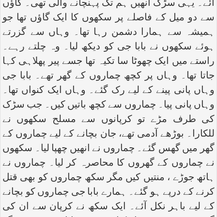
آئے۔ یہی سڑک انھیں ہم تک پہنچانے والی تھی۔ گاؤں
سے دو میل کے فاصلے پر سکھوں کا ایک گاؤں تھا جو
ہمیشہ سے ہمارا دشمن رہا تھا۔ وہاں سے گزرتے
ہوئے سکھوں نے بابا جی کو دیکھ لیا۔ وہ چلتے رہے۔
راستے میں ایک چھوٹا سا تکیہ تھا جسے پیر پھلاہی کہا
جاتا تھا۔ وہاں پر کچھ چماروں کے گھر تھے۔ بابا جی
وہاں پانی پینے کے لیے رک گئے۔ وہاں ایک کنواں تھا۔
وہاں پانی پیا۔ چماروں سے کچھ باتیں کیں۔ جب سڑک
کی طرف مڑے تو کرپانوں سے مسلح سکھوں نے
للکارا۔ بوڑھے آدمی تھے، جان بچانے کے لیے چماروں کے
گھر میں گھس گئے۔ چماروں نے انھیں چھپا لیا۔ سکھوں
نے چماروں کے گھروں کا محاصرہ کر لیا۔ چماروں نے
ہاتھ جوڑے ، منتیں کیں مگر سکھ چماروں کو بھی قتل
کرنے کے درپے ہو گئے۔ ہمارے بابا جی چماروں کو بچانے
کے لیے باہر نکل آئے۔ ایک سکھ نے کرپان سے ان کی