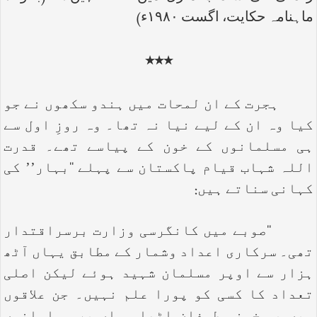
ماہنامہ حکایت، اگست ۱۹۸۰ء)
٭٭٭
ہجرت کے ان لمحات میں ہندو سکھوں نے جو
کیا وہ ان کے لیے نیا نہ تھا۔ وہ روزِ اول سے
ہی مسلمانوں کے خون کے پیاسے تھے۔ قدرت
اللہ شہاب قیام پاکستان سے پہلے ‘‘بہار’’ کی
کہانی سناتے ہیں:
‘‘صوبے میں کانگرسی وزارت برسراقتدار
تھی۔ سرکاری اعداد وشمار کے مطابق یہاں آٹھ
ہزار سے اوپر مسلمان شہید ہوئے لیکن اصلی
تعداد کا کسی کو پورا علم نہیں۔ جن علاقوں