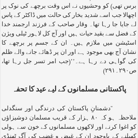
برس تھی) کو وحشیوں نے اس وقت برچھے کی نوک پر
اچھالا جب اسے شدید بخار کی حالت میں ڈاکٹر کے پاس
لے جایا جا رہا تھا۔ وقار صاحب کے فرزند ارجمند خدا
کے فضل سے بقید حیات ہیں اور آج کل لاہور ٹیلی ویژن
اسٹیشن میں ملازم ہیں۔ ان کے جسم پر برچھے کا
نشان آج بھی موجود ہے اور ان پر ڈھائے جانے والے ظلم
کی گواہی دے رہا ہے۔’’(جب امر تسر جل رہا تھا،
ص۲۹۰۔۲۹۱)
پاکستانی مسلمانوں کے لیے عید کا تحفہ
‘‘دشمنانِ پاکستان کی درندگی اور سنگدلی
ملاحظہ ہو کہ ۸۰ ہزار کے قریب مسلمان دوشیزاؤں
کو اغوا کرنے اور لاکھوں مسلمانوں کے خون سے ہولی
کھیلنے کے باوجود ان کے غیض و غضب کی آگ ٹھنڈی