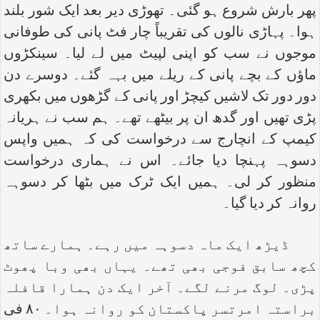
پھر بارش شروع ہو گئی۔ تھوڑی دیر بعد ایک شور بلند
ہوا۔ پہاڑی نالوں کی تقریباً چار فٹ پانی کی طوفانی
موجوں نے سب کو اپنی لپیٹ میں لے لیا۔ سینکڑوں
ماؤں کے بچے پانی کے ریلے میں بہہ گئے۔ دوسرے دن
دور دور تک لاشیں کیچڑ اور پانی کے گڑھوں میں بکھری
پڑی تھیں اور گدھ ان پر بیٹھے تھے۔ ہم سب نے ہریانہ
کیمپ کے انچارج سے درخواست کی کہ ہمیں واپس
دسوہہ پہنچا دیا جائے۔ اس نے ہماری درخواست
منظور کر لی۔ ہمیں ایک ٹرک میں بٹھا کر دسوہہ
روانہ کر دیا گیا۔
ڈیڑھ ایک ماہ دسوہہ میں رہے۔ ہمارے ساتھ
کچھ سابق فوجی بھی تھے۔ یہاں بھی وبا پھوٹ
پڑی۔ لوگ مرنے لگے۔ آخر ایک دن ہمارا قافلہ
براستہ امرتسر پاکستان کو روانہ ہوا۔ ۸۰ فی