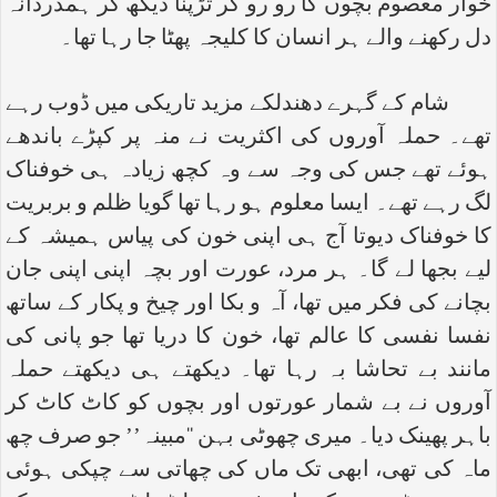
خوار معصوم بچوں کا رو رو کر تڑپنا دیکھ کر ہمدردانہ
دل رکھنے والے ہر انسان کا کلیجہ پھٹا جا رہا تھا۔
شام کے گہرے دھندلکے مزید تاریکی میں ڈوب رہے
تھے۔ حملہ آوروں کی اکثریت نے منہ پر کپڑے باندھے
ہوئے تھے جس کی وجہ سے وہ کچھ زیادہ ہی خوفناک
لگ رہے تھے۔ ایسا معلوم ہو رہا تھا گویا ظلم و بربریت
کا خوفناک دیوتا آج ہی اپنی خون کی پیاس ہمیشہ کے
لیے بجھا لے گا۔ ہر مرد، عورت اور بچہ اپنی اپنی جان
بچانے کی فکر میں تھا، آہ و بکا اور چیخ و پکار کے ساتھ
نفسا نفسی کا عالم تھا، خون کا دریا تھا جو پانی کی
مانند بے تحاشا بہ رہا تھا۔ دیکھتے ہی دیکھتے حملہ
آوروں نے بے شمار عورتوں اور بچوں کو کاٹ کاٹ کر
باہر پھینک دیا۔ میری چھوٹی بہن ‘‘مبینہ’’ جو صرف چھ
ماہ کی تھی، ابھی تک ماں کی چھاتی سے چپکی ہوئی