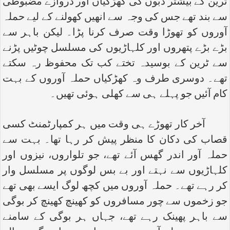
ٹرین کے بیشتر ڈبوں کی کھڑکیاں اور دروازے مضبوطی
سے بند تھے جس کی وجہ سے انھیں کھولنے کے لیے حملہ
آوروں کو تھوڑا وقت صرف کرنا پڑا۔ لیکن باہر سے
بڑے بڑے پتھروں اور کلہاڑیوں کی مسلسل چوٹیں پڑنے
سے ٹرین کے بوسیدہ تختے کب تک محفوظ رہ سکتے
تھے۔ دوسری طرف وہ کھڑکیاں حملہ آوروں کے بہت
کام آئیں جو پہلے ہی سے کھلی ہوئی تھیں۔
آخر کار تھوڑے ہی وقت میں ہر کمپارٹمنٹ کسی
قصاب کی دکان کا منظر پیش کر رہا تھا۔ بہت سے
حملہ آور اندر گھس آئے تھے، جو تلواروں، نیزوں اور
کلہاڑیوں سے نہتے اور بے بس لوگوں پر مسلسل وار
کر رہے تھے۔ حملہ آوروں میں کچھ لوگ ایسے بھی تھے
جو زخموں سے چور مسافروں کو کھینچ کھینچ کر بوگی
سے باہر پھینک رہے تھے، جہاں ہر بوگی کے سامنے