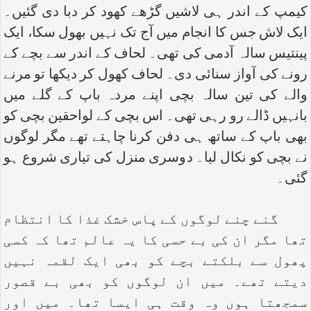
کیمپ کے اندر ہی لاشیں گڑھے کھود کر دبا دی گئیں۔
ایک لاش جس کا انجام میں آج تک نہیں بھول سکا، ایک
پینتیس سالہ آدمی کی تھی۔ لحاف کے اندر سے بچے کے
رونے کی آواز سنائی دی۔ لحاف کھول کر دیکھا تو مرنے
والے کی تین سالہ بچی اپنے مردہ باپ کے گلے میں
بانہیں ڈالے رو رہی تھی۔ اس بچی کے لواحقین بچی کو
بھی باپ کے ساتھ ہی دفن کرنا چاہتے تھے مگر لوگوں
نے بچی کو نکال لیا۔ دوسری منزل کی تیاری شروع ہو
گئی۔
گنے چنے لوگوں کے پاس خشک غذا کا انتظام
تھا مگر ان کی بے حسی کا یہ عالم تھا کہ کسی
پھول سے بلکتے بچے کو بھی ایک لقمہ نہیں
دیتے تھے۔ میں ان لوگوں کو بھی بے قصور
سمجھتا ہوں وہ وقت ہی ایسا تھا۔ میں اور