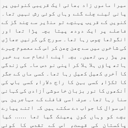
میرا ماموں زاد بھائی ایک قریبی کنوئیں پر
پانی لینے چلے گئے وہاں کوئی رش نہیں تھا۔
کنویں کے قریب پہنچے تو منڈیر سے چند گز کے
فاصلے پر ایک دودھ پیتا بچہ پڑا تھا اور
انگوٹھا چوس رہا تھا۔ سورج کی کرنیں جھاڑی
کی شاخوں میں سے چھن چھن کر اس کے معصوم چہرے
پر پڑ رہی تھیں۔ بچہ اپنے انجام سے بے خبر
ہاتھ پاؤں ہلا ہلا کر اپنی نو دس ماہ کی زندگی
کا آخری کھیل کھیل رہا تھا۔ کسی ماں کے جگر
کا ٹکڑا، کسی بہن کا راج دلارا، کسی باپ کی
آنکھوں کا نور بزبان خاموشی آزادی کی کہانی
سنا رہا تھا۔ صرف اسی قافلے کے مہاجرین ہی
اس سوال کا جواب دے سکتے ہیں کہ اتنے پیارے
بچے کو وہاں کون پھینک گیا تھا …… کیا
پاکستان کی قیمت، اس کے تقدس کا کوئی