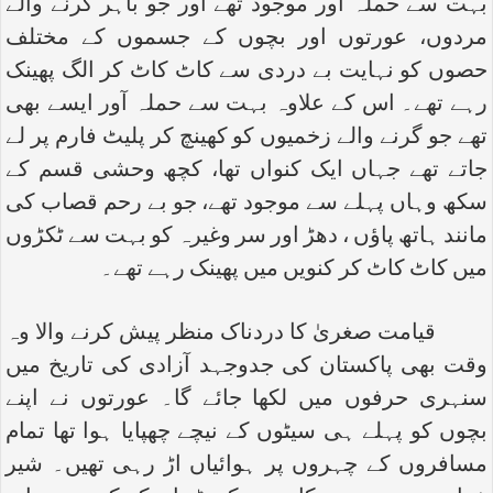
بہت سے حملہ آور موجود تھے اور جو باہر گرنے والے
مردوں، عورتوں اور بچوں کے جسموں کے مختلف
حصوں کو نہایت بے دردی سے کاٹ کاٹ کر الگ پھینک
رہے تھے۔ اس کے علاوہ بہت سے حملہ آور ایسے بھی
تھے جو گرنے والے زخمیوں کو کھینچ کر پلیٹ فارم پر لے
جاتے تھے جہاں ایک کنواں تھا، کچھ وحشی قسم کے
سکھ وہاں پہلے سے موجود تھے، جو بے رحم قصاب کی
مانند ہاتھ پاؤں ، دھڑ اور سر وغیرہ کو بہت سے ٹکڑوں
میں کاٹ کاٹ کر کنویں میں پھینک رہے تھے۔
قیامت صغریٰ کا دردناک منظر پیش کرنے والا وہ
وقت بھی پاکستان کی جدوجہد آزادی کی تاریخ میں
سنہری حرفوں میں لکھا جائے گا۔ عورتوں نے اپنے
بچوں کو پہلے ہی سیٹوں کے نیچے چھپایا ہوا تھا تمام
مسافروں کے چہروں پر ہوائیاں اڑ رہی تھیں۔ شیر