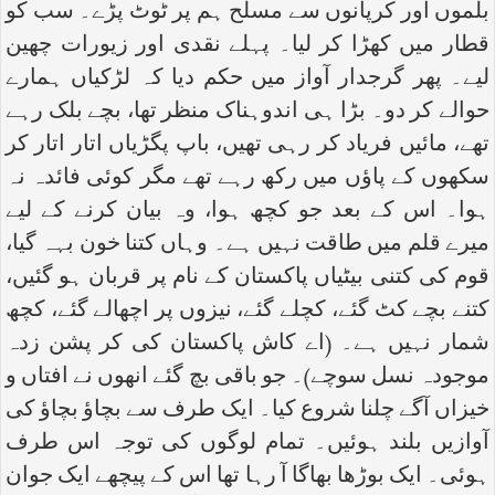
بلموں اور کرپانوں سے مسلح ہم پر ٹوٹ پڑے۔ سب کو
قطار میں کھڑا کر لیا۔ پہلے نقدی اور زیورات چھین
لیے۔ پھر گرجدار آواز میں حکم دیا کہ لڑکیاں ہمارے
حوالے کر دو۔ بڑا ہی اندوہناک منظر تھا، بچے بلک رہے
تھے، مائیں فریاد کر رہی تھیں، باپ پگڑیاں اتار اتار کر
سکھوں کے پاؤں میں رکھ رہے تھے مگر کوئی فائدہ نہ
ہوا۔ اس کے بعد جو کچھ ہوا، وہ بیان کرنے کے لیے
میرے قلم میں طاقت نہیں ہے۔ وہاں کتنا خون بہہ گیا،
قوم کی کتنی بیٹیاں پاکستان کے نام پر قربان ہو گئیں،
کتنے بچے کٹ گئے، کچلے گئے، نیزوں پر اچھالے گئے، کچھ
شمار نہیں ہے۔ (اے کاش پاکستان کی کر پشن زدہ
موجودہ نسل سوچے)۔ جو باقی بچ گئے انھوں نے افتاں و
خیزاں آگے چلنا شروع کیا۔ ایک طرف سے بچاؤ بچاؤ کی
آوازیں بلند ہوئیں۔ تمام لوگوں کی توجہ اس طرف
ہوئی۔ ایک بوڑھا بھاگا آ رہا تھا اس کے پیچھے ایک جوان