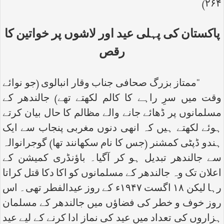
۲۶۴)
پاکستان کی پہلی عید اور لاشوں پر خواتین کا
رقص
‘‘ممتاز بزرگ صحافی جناب وقار انبالوی (جو نوائے
وقت میں سرِ راہے کا کالم لکھتے تھے) جالندھر کے
مسلمانوں پر ڈھائے جانے والے مظالم کا حال بیان کرتے
ہوئے لکھتے ہیں کہ انھی دنوں مغربی پنجاب سے ایک
ہندو ڈپٹی کمشنر (جس کا نام سکھانند تھا) گوجرانوالہ
سے جالندھر تبدیل ہو کر آگیا۔ باؤنڈری کمیشن کے
اعلان تک وہ جالندھر کے مسلمانوں کو اکا دکا قتل کراتا
رہا لیکن ۱۸ اگست ۱۹۴۷ء کے روز عیدالفطر تھی۔ اس
روز خوف و خطر کی فضاؤں میں جالندھر کے مسلمان
ہزاروں کی تعداد میں عید کی نماز ادا کرنے کے لیے عید