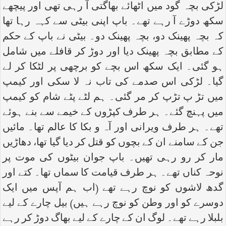
لڑکی بچہ گود میں اٹھائے بھاگتی آ رہی تھی اور پیچھے
سکھ دوڑے آ رہے تھے۔ باپ اپنی بیٹی سے کہہ رہا تھا
کہ بچہ پھینک دو، بچہ پھینک دو۔ بیٹی نے باپ کے حکم
کے مطابق بچہ پھینک دیا اور دوڑ کر قافلے میں شامل
ہو گئی۔ ایک سکھ اس بچے کو برچھی پر لٹکا کر لے
گیا۔ لڑکی اس صدمے کی تاب نہ لا سکی اور کیمپ
میں تڑ پ تڑپ کر مر گئی۔ ہم لٹے پٹے شام کو کیمپ
میں پہنچ گئے۔ ہر طرف کپڑوں کے خیمے سے بنے ہوئے
تھے۔ ہر طرف ویرانی اور آہ و بکا کا عالم تھا۔ مائیں
جن کے سامنے ان کے بچوں کو قتل کر دیا گیا تھا، دھاڑیں
مار کر رو رہی تھیں۔ باپ جوان بیٹوں کی موت پر
نوحہ کناں تھے۔ ہر طرف قیامت کا سماں تھا۔ کتے اور
گدھ لاشوں کو نوچ رہے تھے (اب ہم آپس میں ایک
دوسرے کو اور وطن کو نوچ رہے ہیں) بیل چارے کے لیے
بلبلا رہے تھے۔ لوگ ان کے چارے کے لیے بھاگ دوڑ کر رہے