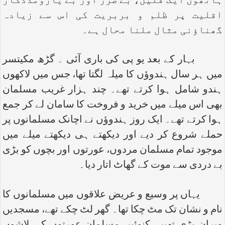
ہاتھوں ایک قلیل، بے ضرر اور بے یارومددگار
اقلیت پر ظلم و بربریت کی اس سے زیادہ
گھناؤنی مثال ملنا محال ہے۔
بہار کے بعد یو پی کی باری آئی ۔ گڑھ مکیتسر
میں ہر سال ہندوؤں کا میلہ لگتا تھا، جس میں لاکھوں
ہندو شامل ہوا کرتے تھے۔ چند ہزار غریب مسلمان
بھی اس میلے میں خرید و فروخت کا سامان لے کر جمع
ہوا کرتے تھے۔ ایک روز ہندوؤں نے اچانک مسلمانوں پر
حملے شروع کر دیے اور دیکھتے ہی دیکھتے میلے میں
موجود تمام مسلمان مردوں، عورتوں اور بچوں کو بڑی
بے دردی سے موت کے گھاٹ اتار دیا۔
یہاں پر وسیع و عریض علاقوں میں مسلمانوں کا
نام و نشان تک مٹ چکا تھا۔ گھر لٹ چکے تھے، مسجدیں