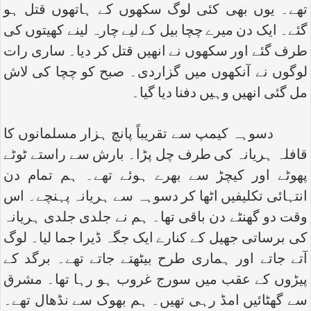
تھے۔ یوں بھی کئی لوگ سکھوں کے ہاتھوں قتل ہو
گئے۔ ایک دن میرے چچا بیل کے لیے چارہ لینے کھیتوں کی
طرف گئے اور سکھوں نے انھیں قتل کر دیا۔ ساری رات
لوگوں نے آنکھوں میں گزاردی۔ صبح کو چچا کی لاش
مل گئی انھیں وہیں دفنا دیا گیا۔
دسوہہ کیمپ سے تقریباً پانچ ہزار مسلمانوں کا
قافلہ ہریانہ کی طرف چل پڑا۔ بارش سے راستے ٹوٹے
پھوٹے اور کیچڑ سے بھرے ہوئے تھے۔ ہم تمام دن
انتہائی تکلیفیں اٹھا کر دسوہہ سے ہریانہ پہنچے۔ اس
وقت دو گھنٹے دن باقی تھا۔ ہم نے جلدی جلدی ہریانہ
کی برساتی جھیل کے کنارے ایک جگہ ڈیرا جما لیا۔ لوگ
آتے جاتے اور ہماری طرح بیٹھتے جاتے تھے۔ برگد کے
پیڑوں کے عقب میں سورج غروب ہو رہا تھا۔ مشرق
سے گھٹائیں امڈ رہی تھیں۔ ہم بھوک سے نڈھال تھے۔