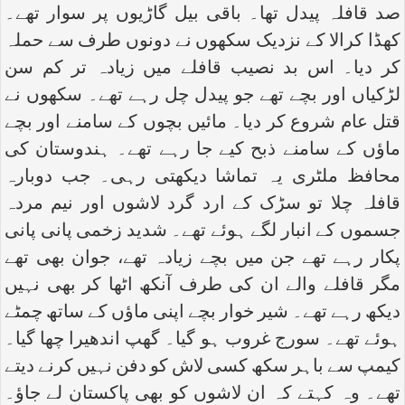
صد قافلہ پیدل تھا۔ باقی بیل گاڑیوں پر سوار تھے۔
کھڈا کرالا کے نزدیک سکھوں نے دونوں طرف سے حملہ
کر دیا۔ اس بد نصیب قافلے میں زیادہ تر کم سن
لڑکیاں اور بچے تھے جو پیدل چل رہے تھے۔ سکھوں نے
قتل عام شروع کر دیا۔ مائیں بچوں کے سامنے اور بچے
ماؤں کے سامنے ذبح کیے جا رہے تھے۔ ہندوستان کی
محافظ ملٹری یہ تماشا دیکھتی رہی۔ جب دوبارہ
قافلہ چلا تو سڑک کے ارد گرد لاشوں اور نیم مردہ
جسموں کے انبار لگے ہوئے تھے۔ شدید زخمی پانی پانی
پکار رہے تھے جن میں بچے زیادہ تھے، جوان بھی تھے
مگر قافلے والے ان کی طرف آنکھ اٹھا کر بھی نہیں
دیکھ رہے تھے۔ شیر خوار بچے اپنی ماؤں کے ساتھ چمٹے
ہوئے تھے۔ سورج غروب ہو گیا۔ گھپ اندھیرا چھا گیا۔
کیمپ سے باہر سکھ کسی لاش کو دفن نہیں کرنے دیتے
تھے۔ وہ کہتے کہ ان لاشوں کو بھی پاکستان لے جاؤ۔