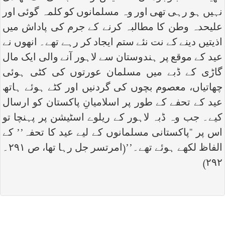
نہیں ہو رہی تھی اور وہ مسلمانوں کو کلمہ گوئی اور
علیحدہ وطن کا مطالبہ کرنے کے جرم کی پاداش میں
اذیتیں دینے کے نت نئے ستم ایجاد کر رہے تھے۔ انھوں نے
عید کے موقع پر ہندوستان سے لاہور آنے والی ایک مال
گاڑی کے ڈبے میں مسلمان عورتوں کی کٹی ہوئی
چھاتیاں، معصوم بچوں کی گردنیں اور کٹے ہوئے ہاتھ
عید کے تحفے کے طور پر اسلامیانِ پاکستان کو ارسال
کیے۔ جب وہ ڈبہ لاہور کے ریلوے اسٹیشن پر پہنچا تو
اس پر ‘‘پاکستانی مسلمانوں کے لیے عید کا تحفہ’’ کے
الفاظ لکھے ہوئے تھے۔’’(امرتسر جل رہا تھا، ص ۲۹۱۔
۲۹۲)