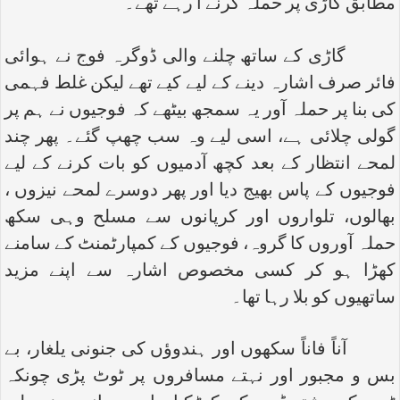
مطابق گاڑی پر حملہ کرنے آ رہے تھے۔
گاڑی کے ساتھ چلنے والی ڈوگرہ فوج نے ہوائی
فائر صرف اشارہ دینے کے لیے کیے تھے لیکن غلط فہمی
کی بنا پر حملہ آور یہ سمجھ بیٹھے کہ فوجیوں نے ہم پر
گولی چلائی ہے، اسی لیے وہ سب چھپ گئے۔ پھر چند
لمحے انتظار کے بعد کچھ آدمیوں کو بات کرنے کے لیے
فوجیوں کے پاس بھیج دیا اور پھر دوسرے لمحے نیزوں ،
بھالوں، تلواروں اور کرپانوں سے مسلح وہی سکھ
حملہ آوروں کا گروہ، فوجیوں کے کمپارٹمنٹ کے سامنے
کھڑا ہو کر کسی مخصوص اشارہ سے اپنے مزید
ساتھیوں کو بلا رہا تھا۔
آناً فاناً سکھوں اور ہندوؤں کی جنونی یلغار، بے
بس و مجبور اور نہتے مسافروں پر ٹوٹ پڑی چونکہ