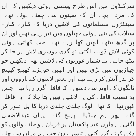
سرکنڈوں میں اس طرح پھنسی ہوئی دیکھیں کہ ان
کے مردہ بچے ان کے سینوں سے چمٹے ہوئے تھے۔
سینکڑوں مسلمانوں کی لاشیں دریا کے کنارے کنارے
سیلاب کی بنی ہوئی جھیلوں میں تیر رہی تھیں اور ان
پر گدھ بیٹھے انھیں کھا رہے تھے۔ جب کھائی ہوئی
کوئی لاش ڈوبنے لگتی تو گدھ دوسری لاش پر جا کر
بیٹھ جاتے۔ بے شمار عورتوں کی لاشیں بھی دیکھیں جو
جھاڑیوں میں پڑی تھیں اور انھیں چوہڑے کھینچ کھینچ
کر نذر آتش کر رہے تھے اور بعض لاشوں کے بازوؤں اور
ٹانگوں کے اوپر سے دسوہہ کا قافلہ گزر رہا تھا۔ جس
بد نصیب قافلے کی یہ لاشیں تھیں پتا چلا کہ یہ قافلہ
کپورتھلہ کا تھا۔ لوگ جلدی جلدی دریا کا پل عبور کر
گئے۔ پھر ہم جنڈیالہ پہنچ گئے۔ یہاں عیدالاضحی
آگئی۔ ہماری عید پاکستان پر قربان ہو جانے والوں کو
دفن کرتے گزر گئی۔ تیسرے دن جب ہم وہاں سے چلے