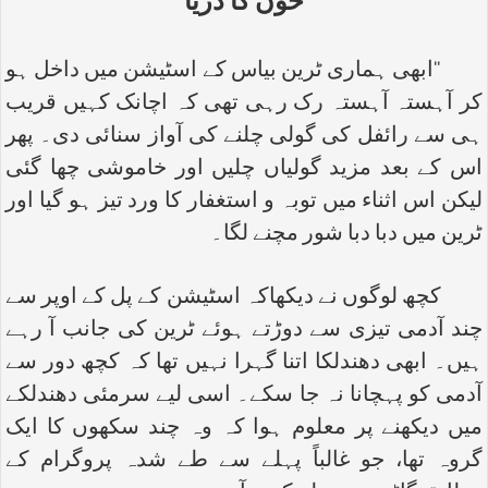
خون کا دریا
‘‘ابھی ہماری ٹرین بیاس کے اسٹیشن میں داخل ہو
کر آہستہ آہستہ رک رہی تھی کہ اچانک کہیں قریب
ہی سے رائفل کی گولی چلنے کی آواز سنائی دی۔ پھر
اس کے بعد مزید گولیاں چلیں اور خاموشی چھا گئی
لیکن اس اثناء میں توبہ و استغفار کا ورد تیز ہو گیا اور
ٹرین میں دبا دبا شور مچنے لگا۔
کچھ لوگوں نے دیکھاکہ اسٹیشن کے پل کے اوپر سے
چند آدمی تیزی سے دوڑتے ہوئے ٹرین کی جانب آ رہے
ہیں۔ ابھی دھندلکا اتنا گہرا نہیں تھا کہ کچھ دور سے
آدمی کو پہچانا نہ جا سکے۔ اسی لیے سرمئی دھندلکے
میں دیکھنے پر معلوم ہوا کہ وہ چند سکھوں کا ایک
گروہ تھا، جو غالباً پہلے سے طے شدہ پروگرام کے