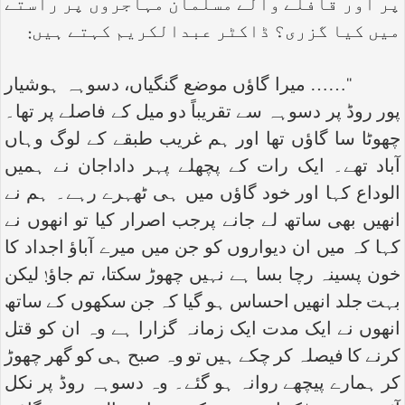
پر اور قافلے والے مسلمان مہاجروں پر راستے
میں کیا گزری؟ ڈاکٹر عبدالکریم کہتے ہیں:
‘‘…… میرا گاؤں موضع گنگیاں، دسوہہ ہوشیار
پور روڈ پر دسوہہ سے تقریباً دو میل کے فاصلے پر تھا۔
چھوٹا سا گاؤں تھا اور ہم غریب طبقے کے لوگ وہاں
آباد تھے۔ ایک رات کے پچھلے پہر داداجان نے ہمیں
الوداع کہا اور خود گاؤں میں ہی ٹھہرے رہے۔ ہم نے
انھیں بھی ساتھ لے جانے پرجب اصرار کیا تو انھوں نے
کہا کہ میں ان دیواروں کو جن میں میرے آباؤ اجداد کا
خون پسینہ رچا بسا ہے نہیں چھوڑ سکتا، تم جاؤ! لیکن
بہت جلد انھیں احساس ہو گیا کہ جن سکھوں کے ساتھ
انھوں نے ایک مدت ایک زمانہ گزارا ہے وہ ان کو قتل
کرنے کا فیصلہ کر چکے ہیں تو وہ صبح ہی کو گھر چھوڑ
کر ہمارے پیچھے روانہ ہو گئے۔ وہ دسوہہ روڈ پر نکل