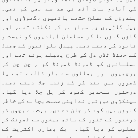
میں یہ خونی طوفان اٹھا وہاں پر مسلمانوں
کی آبادی سات آٹھ فی صد سے بھی کم تھی۔
ہندوؤں کے مسلح جتھے ہاتھیوں ،گھوڑوں اور
بیل گاڑیوں پر سوار ہو کر نکلتے تھے، اور
گاؤں گاؤں جا کر مسلمان آبادیوں کو نیست و
نابود کر دیتے تھے۔ پیدل بلوائیوں کے جھنڈ
کے جھنڈ ٹڈی دل کی طرح پھیلے ہوئے تھے اور
مسلمانوں کو ڈھونڈ ڈھونڈ کر ، چن چن کر
برچھیوں اور بھالوں سے مار ڈالتے تھے یا
گھروں میں بند کر کے زندہ جلا دیتے تھے۔
درجنوں مسجدیں کھود کر ہل چلا دیا گیا۔
سینکڑوں عورتوں نے اپنی عصمت بچانے کی خاطر
کنوؤں میں کود کر جان دے دی۔ بہت سے بچوں کو
درختوں کے تنوں کے ساتھ میخوں سے ٹھونک کر
مصلوب کر دیا گیا۔ ایک بھاری اکثریت کے