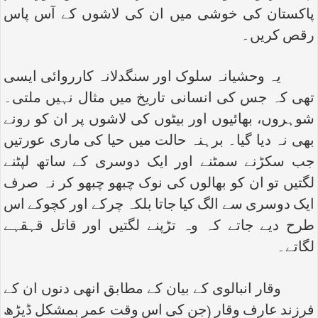
پاکستان کی خوشی میں ان کی لاشوں کے آس پاس
رقص کریں۔
یہ وحشیانہ سلوک اور سنگدلانہ کارروائی ایسی
تھی کہ جس کی انسانی تاریخ میں مثال نہیں ملتی۔
شوہروں، بھائیوں اور بیٹوں کی لاشوں پر ان کو رونے
بھی نہ دیا گیا۔ برہنہ حالت میں حیا کی ماری عورتیں
جب سکڑنے سمٹنے اور ایک دوسری کے ساتھ لپٹنے
لگتیں تو ان کو بھالوں کی نوک چبھو چبھو کر نہ صرف
ایک دوسری سے الگ کیا جاتا بلکہ چرکے اور کچوکے اس
طرح دیے جاتے کہ وہ تڑپنے لگتیں اور قاتل قہقہے
لگاتے۔
وقار انبالوی کے بیان کے مطابق انھی دنوں ان کے
فرزند عارف وقار (جن کی اس وقت عمر بمشکل ڈیڑھ