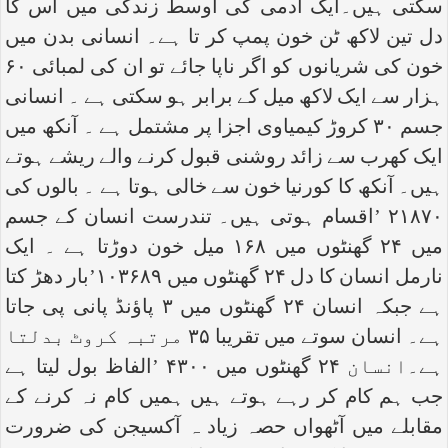
سکتی ہیں۔ایک آدمی کی اوسط زندگی میں اس کا
دل تین لاکھ ٹن خون پمپ کر تا ہے۔ انسانی بدن میں
خون کی شریانوں کو اگر ناپا جائے تو ان کی لمبائی ۶۰
ہزار سے ایک لاکھ میل کے برابر ہو سکتی ہے ۔ انسانی
جسم ۳۰ کروڑ کیمیاوی اجزا پر مشتمل ہے ۔ آنکھ میں
ایک کھرب سے زائد روشنی قبول کرنے والے ریشے ہوتے
ہیں۔ آنکھ کا کورنیا خون سے خالی ہوتا ہے ۔ بالوں کی
۲۱۸۷۰ ’اقسام ہوتی ہیں۔ تندرست انسان کے جسم
میں ۲۴ گھنٹوں میں ۱۶۸ میل خون دوڑتا ہے ۔ ایک
نارمل انسان کا دل ۲۴ گھنٹوں میں ۱۰۳۶۸۹’بار دھڑ کتا
ہے جبکہ انسان ۲۴ گھنٹوں میں ۳ پاؤنڈ پانی پی جاتا
ہے۔ انسان سوتے میں تقریبا ۳۵ مرتبہ کروٹ بدلتا
ہے۔انسان ۲۴ گھنٹوں میں ۴۳۰۰ ’الفاظ بول لیتا ہے
جب ہم کام کر رہے ہوتے ہیں ہمیں کام نہ کرنے کے
مقابلے میں آٹھواں حصہ زیاد ہ آکسیجن کی ضرورت