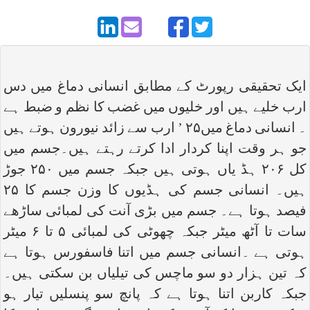
ایک تحقیقی رپورٹ کے مطابق انسانی دماغ میں دس
ارب خلیے ہیں اور خلیوں میں غضب کا نظم و ضبط ہے
۔ انسانی دماغ میں۲۵ ’ ارب سے زائد نیورون ہوتے ہیں
جو ہر وقت اپنا کردار ادا کرتے رہتے ہیں۔جسم میں
کل ۲۰۶ ہڈ یاں ہوتی ہیں جبکہ جسم میں ۲۵۰ جوڑ
ہیں۔ انسانی جسم کی ہڈیوں کا وزن جسم کا ۲۵
فیصد ہوتا ہے۔ جسم میں بڑی آنت کی لمبائی ساڑھے
سات تا آٹھ میٹر جبکہ چھوٹی کی لمبائی ۵ تا ۶ میٹر
ہوتی ہے ۔انسانی جسم میں اتنا فاسفورس ہوتا ہے
کہ تین ہزار دو سو ماچس کی تیلیاں بن سکتی ہیں۔
جبکہ کاربن اتنا ہوتا ہے کہ پانچ سو پنسلیں تیار ہو