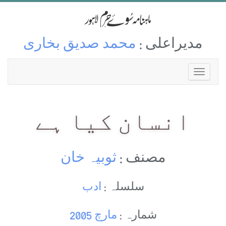
مدیراعلی :
محمد صدیق بخاری
انسان کیا ہے
مصنف :
ثوبیہ خان
سلسلہ :
ادب
شمارہ :
مارچ 2005