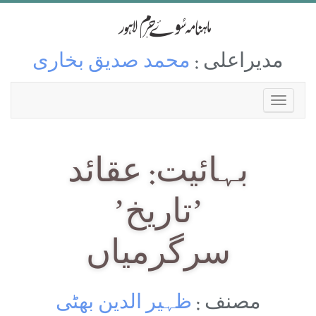
مدیراعلی :
محمد صدیق بخاری
بہائیت: عقائد
’تاریخ’
سرگرمیاں
مصنف :
ظہیر الدین بھٹی