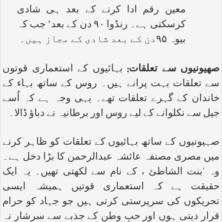
معین رقم ادا کرنے کے بعد ہی شادی
کرسکتی ہے۔ رنڈوا ۹۰ دن کے بعد’ جب کہ
بیوہ ۹۵دن کے بعد شادی کے مجاز ہیں۔
صھیونیوں سے تعلقات:
بہائیوں کے استعماری قوتوں
سے تعلقات بہت پرانے ہیں۔ روس کے ساتھ بہاء کے
خاندان کے گہرے تعلقات تھے۔ یہی وجہ ہے کہ اُسے
جیل سے نکلوانے کے لیے روس اور برطانیہ نے دباؤ ڈالا۔
صہیونیوں کے ساتھ بہائیوں کے تعلقات کو ظاہر کرنے
میں مصری مصنفہ عائشہ عبدالرحمن کا بڑا دخل ہے۔
وہ ‘بنت الشاطئ ، کے نام سے لکھتی تھیں۔ یہ ایک
حقیقت ہے کہ استعماری قوتیں ہمیشہ ایسی
تحریکوں کی سرپرستی کرتی ہیں جو جہاد کو حرام
قرار دیتی ہوں اور حبِ وطن کے جذبے سے سرشار نہ