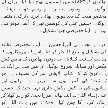
بھائیوں کو ۱۸۶۳ء میں استنبول بھیج دیا گیا۔ یہاں ان
لوگوں نے یہودیوں سے راہ و رسم خوب بڑھائے۔
مختصر مدت کے بعد دونوں بھائی ادرنہ (ترکی) منتقل
ہوگئے۔ حسین علی کی کوشش تھی کہ اُسے موقع ملے
تووہ وہ اپنا خصوصی جتھا تشکیل دے۔
ادرنہ پہنچتے ہی ‘البہا حسین’ نے اپنے مخصوص عقائد
کی تشکیل و تبلیغ کا آغاز کر دیا۔ اس کے پیروکاروں کا
مذہب ‘بہائیت کہلایا۔ اب دونوں بھائیوں کے مابین کش
مکش اور مقابلہ شروع ہوگیا۔ ان میں سے ہر ایک نے
یہ دعویٰ کیا کہ کتاب الایقان اس کی تصنیف ہے جو
‘بہائیت’ کی گمراہیوں سے لبریز ہے۔ ازلیوں اور
بہائیوں کی یہ کش مکش جاری تھی حتیٰ کہ حسین
علی (بہاء اللہ) نے اپنے بھائی مرزا یحییٰ کو زہر کھلا کر
ہلاک کرنے کا جتن کیا۔ ۱۸۶۸ء میں بہاء اللہ کو