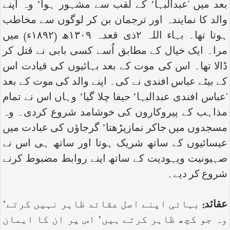
بعد میں ‘عبدالبہا’ کے لقب سے مشہور ہوا’ وہ اپنے
والد کا نمایندہ اور ترجمان بن کر لوگوں سے مخاطب
ہوتا تھا۔ بہاء اللہ ۲ذی قعدہ ۱۳۰۹ھ (۱۸۹۲ء) میں
مرا۔ ایک خیال کے مطابق اُسے کسی بابی نے قتل کر
ڈالا تھا۔ اس کی موت کے بعد بہائیوں کی قیادت اس
کے بیٹے عباس افندی نے کی۔ اپنے والد کی موت کے بعد
‘عباس افندی عبدالبہا’ حیفا چلا گیا’ وہاں اس نے تمام
مذاہب کے پیروکاروں کی خوشامد شروع کردی۔ وہ
مسجدوں میں جاکر نمازپڑھتا’ گرجاؤں کی عبادت میں
عیسائیوں کے ساتھ شریک ہوتا اور ساتھ ہی اس نے
صہیونیت ویہودیت کے ساتھ اپنے روابط مضبوط کرنے
شروع کر دیے۔
عقائد:
بہائی اپنے اصل عقائد ظاہر نہیں کرتے’
وہ جو کچھ ظاہر کرتے ہیں’ اس پر ان کا ایمان