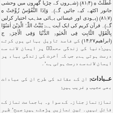
عُطِّلَتْ
o
(۸۱:۴) (شہروں کے چڑیا گھروں میں وحشی
جانور اکٹھے کیے جائیں گے)۔ وَاِذَا النُّفُوْسُ زُوِّجَتْ
o
(۸۱:۷) (یہودی اور عیسائی بہائی مذہب اختیار کرلیں
گے)۔ قرآن کریم کی ایک آیت ہے: یُثَبِّتُ اللّٰہُ الَّذِیْنَ اٰمَنُوْا
بِالْقَوْلِ الثَّابِتِ فِی الْحَیٰوۃِ الدُّنْیَا وَفِی الْاٰخِرَۃِ ج
(ابراھیم۱۴:۲۷) کی فاسد تاویل بہائی یوں کرتے
ہیں:‘دنیا کی زندگی محمدؐ پر ایمان لانے سے
درست ہوتی ہے، جب کہ آخرت کی زندگی بہاء پر
ایمان لانے سے درست ہوتی ہے’۔
عــبادات:
ان کے عقائد کی طرح ان کی عبادات
بھی عجیب و غریب ہیں:
نماز: نماز جنازہ کے سوا وہ باجماعت نماز کے
قائل نہیں۔ تین نمازیں پڑھتے ہیں: صبح’ ظہر