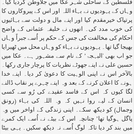
فلسطین کے ساحلی شہر عکا میں جلاوطن کردیا گیا۔
وہاں کے یہودیوں نے بہاء اللہ اور اس کے پیروکاروں کا
پرتپاک خیرمقدم کیا اور اپنے مال و دولت سے بہائیوں
کی خوب مدد کی۔ انھوں نے خلیفہ عثمانی کے واضح
احکام کی مخالفت کی جس کے حکم پر اُسے جبراً وہاں
بھیجا گیا تھا۔ یہودیوں نے بہاء کو وہاں محل میں ٹھیرایا
جو اب بھی ‘البہجۃ’ کے نام سے مشہور ہے۔ عکا میں
حسین علی نے اپنے جھوٹے نظریات کا پرچار جاری رکھا۔
بالآخر اس نے اپنی الوہیت کا دعویٰ کر دیا۔ اپنے خدا
ہونے کا اعلان کرنے کے بعد وہ اپنے چہرے پر نقاب ڈالنے
لگا کیوں کہ اس کے فاسد عقیدے کی رُو سے کسی
انسان کے لیے روا نہیں کہ وہ اللہ کی بہاء (رونق
وجمال) کو دیکھ سکے۔ اپنی زندگی کے اواخر میں وہ
پاگل ہوگیا تھا’ چنانچہ اس کے بیٹے نے اُسے ایک کمرے
میں بند کر دیا تاکہ لوگ اُسے نہ دیکھ سکیں۔ یہی بیٹا