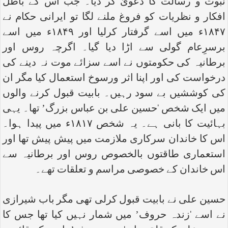
نبوت و رسالت کا دعویٰ کر دیا۔ جب اس کے باطل
افکار و نظریات کو فروغ ملنے لگا تو ایرانی حکام نے
۱۸۴۷ء میں اسے گرفتار کرلیا اور ۱۸۴۹ء میں اسے
برسرِعام گولی سے اڑا دیا گیا۔ اگرچہ روس اور
برطانیہ کی حکومتوں نے اسے سزائے موت نہ دینے کی
درخواست کی اور اپنا اثر ورسوخ استعمال کیا مگر ان
کی کوششیں بے سود رہیں۔ بابیت قبول کرنے والوں
میں ایک شخص ‘حسین علی بن عباس بزرگ’ تھا۔ یہی
بہائیت کا بانی ہے۔ یہ شخص ۱۸۱۷ء میں پیدا ہوا۔
اس کا خاندان سرکاری ملازمت میں پیش پیش تھا اور
استعماری طاقتوں بالخصوص روس اور برطانیہ سے
اس خاندان کے خصوصی مراسم و تعلقات تھے۔
حسین علی نے بابیت قبول کرلی تھی مگر باب شیرازی
نے اسے ‘زندہ حروف’ میں شمار نہیں کیا تھا جس کا