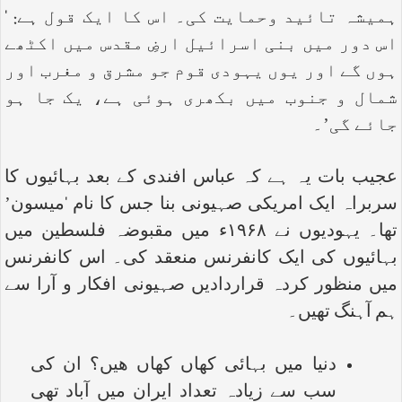
ہمیشہ تائید وحمایت کی۔ اس کا ایک قول ہے: ‘
اس دور میں بنی اسرائیل ارضِ مقدس میں اکٹھے
ہوں گے اور یوں یہودی قوم جو مشرق و مغرب اور
شمال و جنوب میں بکھری ہوئی ہے، یک جا ہو
جائے گی’۔
عجیب بات یہ ہے کہ عباس افندی کے بعد بہائیوں کا
سربراہ ایک امریکی صہیونی بنا جس کا نام ‘میسون’
تھا۔ یہودیوں نے ۱۹۶۸ء میں مقبوضہ فلسطین میں
بہائیوں کی ایک کانفرنس منعقد کی۔ اس کانفرنس
میں منظور کردہ قراردادیں صہیونی افکار و آرا سے
ہم آہنگ تھیں۔
دنیا میں بہائی کھاں کھاں ھیں؟ ان کی
سب سے زیادہ تعداد ایران میں آباد تھی