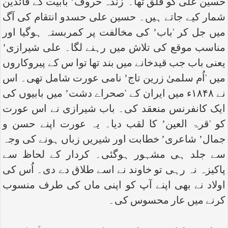
حسین علی کو قلق تھا۔ ‘زندہ حروف’ بابیت کے قائدین
شمار کیے جاتے ہیں۔ حسین علی حسدو انتقام کی آگ
میں جل کر ‘باب’ کی مخالفت پر کمربستہ ہوگیا اور
مناسب موقع کی تلاش میں رہنے لگا۔ علی شیرازی’
یعنی باب جب قیدخانے میں بند تھا توا س کے پیروکاروں
میں ‘اُم سلمیٰ زرین تاج’ نامی عورت شامل تھی۔ اس
نے ۱۸۴۸ء میں ایران کے ‘صحراے دشت’ میں بابیوں کی
ایک کانفرنس منعقد کی۔ باب شیرازی نے اس عورت
کو ‘قرۃ العین’ کا لقب دیا۔ یہ عورت اپنے حسن و
جمال’ شاعری’ خطابت اور شیریں زباں ہونے کی وجہ
سے جلد ہی مشہور ہوگئی۔ کردار کے لحاظ سے
پاکیزہ نہ رہی تو خاوند نے اسے طلاق دے دی۔ اُس کی
اولاد نے بھی اپنے آپ کو اپنی ماں کی طرف منسوب
کرنے میں عار محسوس کی۔