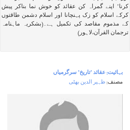
کرنا’ اپنے گمراہ کن عقائد کو خوش نما بناکر پیش
کرکے اسلام کو زک پہنچانا اور اسلام دشمن طاقتوں
کے مذموم مقاصد کی تکمیل ہے۔(بشکریہ ماہنامہ
ترجمان القرآن،لاہور)
بہائیت: عقائد ’تاریخ’ سرگرمیاں
مصنف:
ظہیر الدین بھٹی