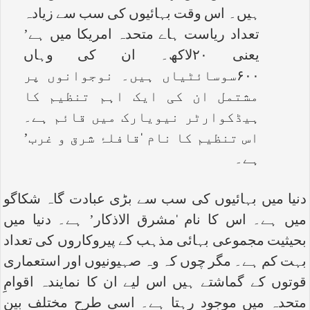
ہیں۔ اس وقت بہائیوں کی سب سے زیادہ
تعداد ریاست ہاے متحدہ امریکا میں ہے’
یعنی ۲۰لاکھ۔ ان کی وہاں
۶۰۰سوسائٹیاں ہیں۔ نوجوانوں پر
مشتمل ان کی ایک اہم تنظیم کا
ہیڈکوارٹر نیویارک میں قائم ہے۔
اس تنظیم کا نام ‘قافلۂ شرق و غرب’
ہے۔
دنیا میں بہائیوں کی سب سے بڑی عبادت گاہ شکاگو
میں ہے۔ اس کا نام ‘مشرق الاذکار’ ہے۔ دنیا میں
بحیثیت مجموعی بہائی مذہب کے پیروکاروں کی تعداد
بہت کم ہے۔ مگر چوں کہ وہ صہیونیوں اور استعماری
قوتوں کے گماشتے ہیں اس لیے ان کا نمایندہ اقوامِ
متحدہ میں موجود رہتا ہے۔ اسی طرح مختلف بین