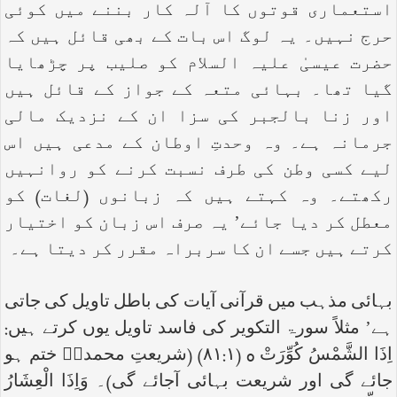
استعماری قوتوں کا آلہ کار بننے میں کوئی
حرج نہیں۔ یہ لوگ اس بات کے بھی قائل ہیں کہ
حضرت عیسیٰ علیہ السلام کو صلیب پر چڑھایا
گیا تھا۔ بہائی متعہ کے جواز کے قائل ہیں
اور زنا بالجبر کی سزا ان کے نزدیک مالی
جرمانہ ہے۔ وہ وحدتِ اوطان کے مدعی ہیں اس
لیے کسی وطن کی طرف نسبت کرنے کو روانہیں
رکھتے۔ وہ کہتے ہیں کہ زبانوں (لغات) کو
معطل کر دیا جائے’ یہ صرف اس زبان کو اختیار
کرتے ہیں جسے ان کا سربراہ مقرر کر دیتا ہے۔
بہائی مذہب میں قرآنی آیات کی باطل تاویل کی جاتی
ہے’ مثلاً سورۃ التکویر کی فاسد تاویل یوں کرتے ہیں:
اِذَا الشَّمْسُ کُوِّرَتْ
o
(۸۱:۱) (شریعتِ محمدیؐ ختم ہو
جائے گی اور شریعت بہائی آجائے گی)۔ وَاِذَا الْعِشَارُ