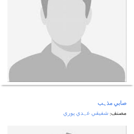
صابي مذہب
مصنف:
شفيقي عہدي پوري