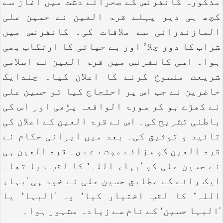
مذکورہ کانفرنس کے صحرائے دشت میں آغاز سے
کچھ ہی دیر پہلے قرۃ العین نے حسین علی
المازندرانی سے ملاقات کی۔ کانفرنس میں
شراب کا دور چلا’ اور بے حیائی کا ارتکاب بھی
ہوا۔ اسی کانفرنس میں قرۃ العین نے اسلامی
شریعت منسوخ کرنے کا اعلان کیا۔ چندایک
حاضرین نے جب اس پر احتجاج کیا تو حسین علی
نے کھڑے ہو کر سورۃ الواقعہ پڑھی اور اس کی
باطنی تشریح کی۔ اس نے قرۃ العین کے اعلان کی
تائید و توثیق کی۔ بعد میں ایرانی حکام نے
قرۃ العین کو سزائے موت دے دی۔ قرۃ العین ہی
نے حسین علی کو ‘بہاء اللہ’ کا لقب دیا تھا۔
ایک رائے کے مطابق حسین علی نے خود ہی ‘بہاء
اللہ’ کا لقب اختیار کیا’ وہ ‘البہا’ یا
‘البہا حسین’ کے نام سے زیادہ مشہور ہوا۔