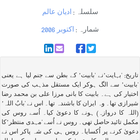
سلسلہ :
ادیان عالم
شمارہ :
اکتوبر 2006
تاریخ: ‘بہایت’نے ‘بابیت’ کے بطن سے جنم لیا ہے یعنی
‘بابیت’ سے الگ ہوکر ایک مستقل مذہب کی صورت
اختیار کی ہے۔ بابیت کا بانی مرزا علی بن محمد رضا
شیرازی تھا۔ وہ ایران کا باشندہ تھا۔ اس نے ‘بابُ اللہ’
(اللہ کا دروازہ) ہونے کا دعویٰ کیا۔ اُسے روس کی
مکمل تائید حاصل تھی۔ روس نے اُسے ‘مہدی منتظر’کا
دعویٰ کرنے پر اُکسایا۔ روس ہی کی شہ پاکر اس نے