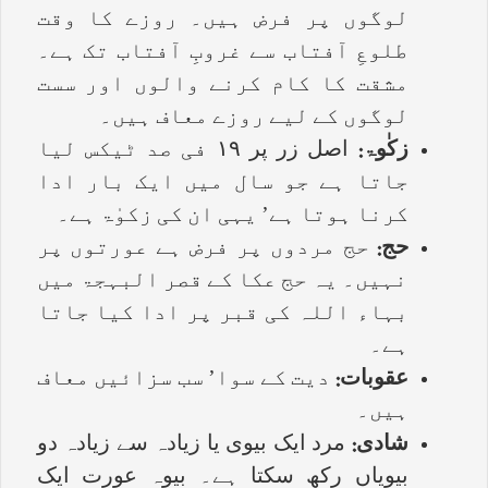
لوگوں پر فرض ہیں۔ روزے کا وقت
طلوعِ آفتاب سے غروبِ آفتاب تک ہے۔
مشقت کا کام کرنے والوں اور سست
لوگوں کے لیے روزے معاف ہیں۔
زکٰوۃ:
اصل زر پر ۱۹ فی صد ٹیکس لیا
جاتا ہے جو سال میں ایک بار ادا
کرنا ہوتا ہے’ یہی ان کی زکوٰۃ ہے۔
حج:
حج مردوں پر فرض ہے عورتوں پر
نہیں۔ یہ حج عکا کے قصر البہجۃ میں
بہاء اللہ کی قبر پر ادا کیا جاتا
ہے۔
عقوبات:
دیت کے سوا’ سب سزائیں معاف
ہیں۔
شادی:
مرد ایک بیوی یا زیادہ سے زیادہ دو
بیویاں رکھ سکتا ہے۔ بیوہ عورت ایک