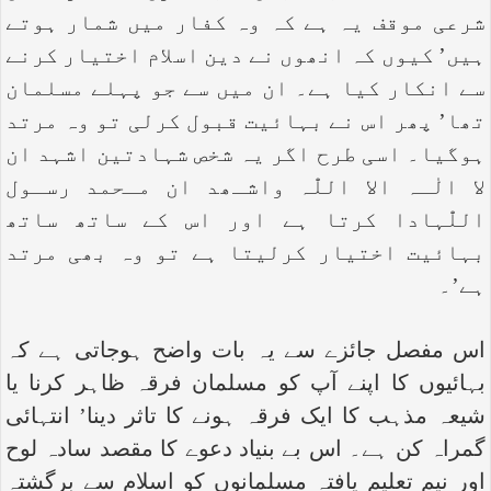
شرعی موقف یہ ہے کہ وہ کفار میں شمار ہوتے
ہیں’ کیوں کہ انھوں نے دین اسلام اختیار کرنے
سے انکار کیا ہے۔ ان میں سے جو پہلے مسلمان
تھا’ پھر اس نے بہائیت قبول کرلی تو وہ مرتد
ہوگیا۔ اسی طرح اگر یہ شخص شہادتین اشہد ان
لا الٰـہ الا اللّٰہ واشـھد ان مـحمد رسـول
اللّٰہادا کرتا ہے اور اس کے ساتھ ساتھ
بہائیت اختیار کرلیتا ہے تو وہ بھی مرتد
ہے’۔
اس مفصل جائزے سے یہ بات واضح ہوجاتی ہے کہ
بہائیوں کا اپنے آپ کو مسلمان فرقہ ظاہر کرنا یا
شیعہ مذہب کا ایک فرقہ ہونے کا تاثر دینا’ انتہائی
گمراہ کن ہے۔ اس بے بنیاد دعوے کا مقصد سادہ لوح
اور نیم تعلیم یافتہ مسلمانوں کو اسلام سے برگشتہ