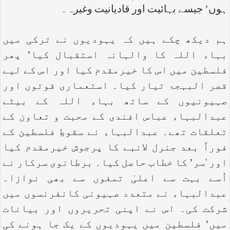
ہوں’ جیسے بہائیت اور قادیانیت وغیرہ۔
ہم دیکھ چکے ہیں کہ یہودیوں نے ترکی میں
بہاء اللہ کا والہانہ استقبال کیا’ پھر
فلسطین میں اس کا خیرمقدم کیا اور اس کے لیے
قصر البہجۃ تیار کیا۔ استعماری قوتوں اور
صہیونیوں کے ساتھ بہاء اللہ کے بیٹے
عبدالبہاء عباس افندی کے محبت و تعاون کے
تعلقات تھے۔ عبدالبہاء نے سقوطِ فلسطین کے
فوراً بعد جنرل لانبے کا پرجوش خیرمقدم کیا
اور ‘سر’ کا خطاب حاصل کیا۔ برطانوی سرکار نے
اُسے بہت سے اعلیٰ تمغوں سے بھی نوازا۔
عبدالبہاء نے متعدد صہیونی کانفرنسوں میں
شرکت کی۔ اس نے اپنی تحریروں اور بیانات
میں’ فلسطین میں یہودیوں کے یک جا ہونے کی