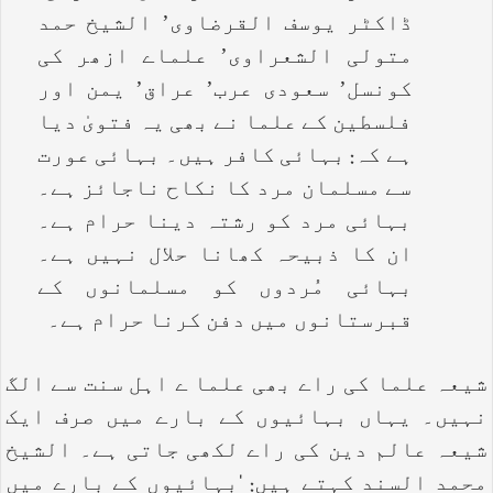
ڈاکٹر یوسف القرضاوی’ الشیخ حمد
متولی الشعراوی’ علماے ازھر کی
کونسل’ سعودی عرب’ عراق’ یمن اور
فلسطین کے علما نے بھی یہ فتویٰ دیا
ہے کہ: بہائی کافر ہیں۔ بہائی عورت
سے مسلمان مرد کا نکاح ناجائز ہے۔
بہائی مرد کو رشتہ دینا حرام ہے۔
ان کا ذبیحہ کھانا حلال نہیں ہے۔
بہائی مُردوں کو مسلمانوں کے
قبرستانوں میں دفن کرنا حرام ہے۔
شیعہ علما کی راے بھی علما ے اہل سنت سے الگ
نہیں۔ یہاں بہائیوں کے بارے میں صرف ایک
شیعہ عالم دین کی راے لکھی جاتی ہے۔ الشیخ
محمد السند کہتے ہیں: ‘بہائیوں کے بارے میں