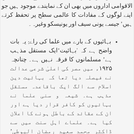
الاقوامی اداروں میں بھی ان کے نمایندے موجود ہیں جو
اپنے لوگوں کے مفادات کا عالمی سطح پر تحفظ کرتے
ہیں’ جیسے یونی سیف اور یونیسکو وغیرہ۔
بہائیوں کے بارے میں علما کی راے: یہ بات
واضح ہے کہ ‘بہائیت’ایک مستقل مذہب
ہے’ مسلمانوں کا فرقہ نہیں ہے۔ چنانچہ
۱۹۲۵ء میں مصر کی اعلیٰ شرعی عدالت
نے فیصلہ دیا تھا کہ بہائیت دین
اسلام سے الگ ایک باقاعدہ مستقل
مذہب ہے۔ شیعہ و سنی علما نے
بہائیوں کو کافر قرار دیا ہے اور
ان کے عقائد کے باطل ہونے کا اعلان
کیا ہے۔ علماے اہل سنت میں سے
ڈاکٹر محمد سعید رمضان البوطی’