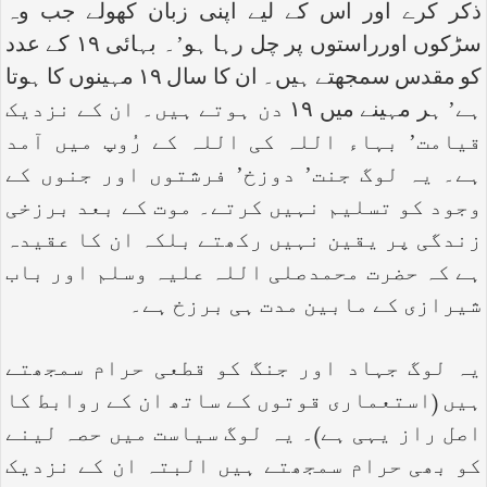
ذکر کرے اور اس کے لیے اپنی زبان کھولے جب وہ
سڑکوں اورراستوں پر چل رہا ہو’۔ بہائی ۱۹ کے عدد
کو مقدس سمجھتے ہیں۔ ان کا سال ۱۹ مہینوں کا ہوتا
ہے’ ہر مہینے میں ۱۹ دن ہوتے ہیں۔ ان کے نزدیک
قیامت’ بہاء اللہ کی اللہ کے رُوپ میں آمد
ہے۔ یہ لوگ جنت’ دوزخ’ فرشتوں اور جنوں کے
وجود کو تسلیم نہیں کرتے۔ موت کے بعد برزخی
زندگی پر یقین نہیں رکھتے بلکہ ان کا عقیدہ
ہے کہ حضرت محمدصلی اللہ علیہ وسلم اور باب
شیرازی کے مابین مدت ہی برزخ ہے۔
یہ لوگ جہاد اور جنگ کو قطعی حرام سمجھتے
ہیں (استعماری قوتوں کے ساتھ ان کے روابط کا
اصل راز یہی ہے)۔ یہ لوگ سیاست میں حصہ لینے
کو بھی حرام سمجھتے ہیں البتہ ان کے نزدیک