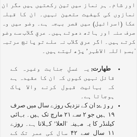
اور شام۔ ہر نماز میں تین رکعتیں ہیں مگر ان
نمازوں کی کیفیت متعین نہیں۔ ان کا قبلہ
عکا (اسرائیل) میں قصر بہجہ ہے۔ وضو میں وہ
صرف منہ اور ہاتھ دھوتے ہیں۔ عرقِ گلاب سے وضو
کرتے ہیں۔ اگر عرق گلاب نہ ملے تو پانچ مرتبہ
‘بسم اللہ الاطہر’ پڑھ لیتے ہیں۔
طھارت:
یہ غسلِ جنابت وغیرہ کے
قائل نہیں کیوں کہ ان کا عقیدہ ہے
کہ بہائیت قبول کرنے والا پاک
ہوجاتا ہے۔
روز ے:
ان کے نزدیک روزے سال میں صرف
۱۹ ہیں جو ۲ سے ۲۱ مارچ تک ہیں۔ بہائی
کیلنڈر کا یہ مہینہ ‘العلا’ کہلاتا ہے۔ روزے
۱۱ سال سے ۴۲ سال کی عمر تک کے