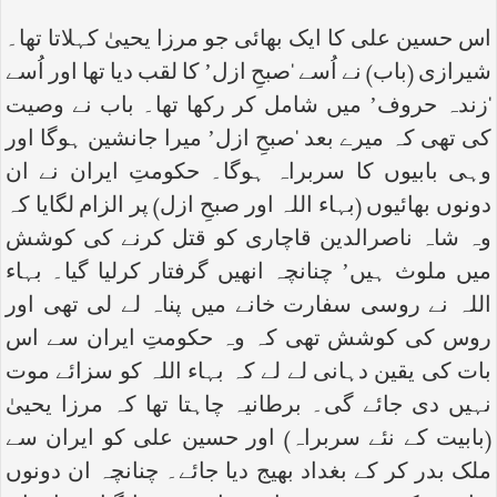
اس حسین علی کا ایک بھائی جو مرزا یحییٰ کہلاتا تھا۔
شیرازی (باب) نے اُسے ‘صبحِ ازل’ کا لقب دیا تھا اور اُسے
‘زندہ حروف’ میں شامل کر رکھا تھا۔ باب نے وصیت
کی تھی کہ میرے بعد ‘صبحِ ازل’ میرا جانشین ہوگا اور
وہی بابیوں کا سربراہ ہوگا۔ حکومتِ ایران نے ان
دونوں بھائیوں (بہاء اللہ اور صبحِ ازل) پر الزام لگایا کہ
وہ شاہ ناصرالدین قاچاری کو قتل کرنے کی کوشش
میں ملوث ہیں’ چنانچہ انھیں گرفتار کرلیا گیا۔ بہاء
اللہ نے روسی سفارت خانے میں پناہ لے لی تھی اور
روس کی کوشش تھی کہ وہ حکومتِ ایران سے اس
بات کی یقین دہانی لے لے کہ بہاء اللہ کو سزائے موت
نہیں دی جائے گی۔ برطانیہ چاہتا تھا کہ مرزا یحییٰ
(بابیت کے نئے سربراہ) اور حسین علی کو ایران سے
ملک بدر کر کے بغداد بھیج دیا جائے۔ چنانچہ ان دونوں