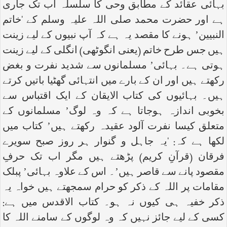
بہائی عقائد کے مطابق وحی کا سلسلہ اب تک جاری
ہے اور حضرت محمد صلی اللہ علیہ وسلم کے ‘خاتم
النبیین’ ہونے کا مقصد یہ ہے کہ آپ نبیوں کے لیے زینت
ہیں جس طرح خاتم (یعنی انگوٹھی) انگلی کے لیے زینت
ہوتی ہے۔ بہائی’ مسلمانوں سے شدید نفرت و بغض
رکھتے ہیں اور ان کے بارے میں انتہائی گھٹیا باتیں کرتے
ہیں۔ بہائیوں کی کتاب الایقان کے ایک اقتباس سے
بخوبی اندازہ ہوجاتا ہے کہ وہ لوگ’ مسلمانوں کے
متعلق کیسا نفرت آلود عقیدہ رکھتے ہیں’ کتاب میں
لکھا ہے کہ: ‘یہ جاہل و گنوار ہر روز صبح سویرے
فرقان (قرآنِ کریم) پڑھتے ہیں مگر اب تک حرفِ
مقصود پانے سے قاصر ہیں’۔ اس کے علاوہ بہائی’ پبلک
مقامات پر اللہ کے ذکر کو حرام سمجھتے ہیں خواہ یہ
ذکر خفیہ ہی کیوں نہ ہو۔ کتاب الاقدس میں ہے:
کسی کے لیے جائز نہیں کہ وہ لوگوں کے سامنے اللہ کا