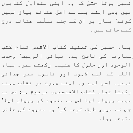
نہیں ہوتا حتیٰ کہ وہ اپنی متداول کتابوں
میں بھی اپنے بہت سے اصل عقائد بیان نہیں
کرتے’ یہاں پر ان کے چند مسلّمہ عقائد درج
کیے جاتے ہیں۔
بہاء حسین کی تصنیف کتاب الاقدس تمام کتب
ِسماویہ کی ناسخ ہے۔ بہائی الوہیت’ وحدت
الوجود اور حلول کا عقیدہ رکھتے ہیں۔ بہاء
اللہ کے لیے لاہوت اور ناسوت میں جدائی
نہیں۔ اسی لیے وہ اپنے چہرے پر نقاب پہنے
رکھتا تھا۔ کتاب الاقدسمیں مرقوم ہے: جس نے
مجھے پہچان لیا اس نے مقصود کو پہچان لیا’
جس نے میری طرف توجہ کی’ وہ معبود کی جانب
متوجہ ہوا۔