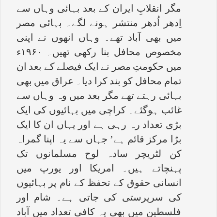
مگر انقلابِ ایران کے بعد بہائی وہاں سے
اِدھر اُدھر منتشر ہونے لگے۔ بہائی مصر
میں بھی آباد تھے۔ وہاں انھوں نے اپنی
مخصوص محافل بنا رکھی تھیں۔ ۱۹۶۰ء
میں حکومتِ مصر نے ایک فیصلے کے بعد ان
تمام محافل کو بند کرا دیا۔ عراق میں بھی
بہائی رہتے تھے مگر بعد میں وہ وہاں سے
غائب ہوگئے۔ کراچی میں بہائیوں کی ایک
بڑی تعداد رہ رہی ہے اور یہاں ان کا ایک
بڑا مرکز قائم ہے’ جہاں سے یہ اپنا گمراہ
کن لٹریچر سادہ لوح مسلمانوں تک
پہنچاتے ہیں۔ امریکا اور یورپ میں
انسانی حقوق کے تحفظ کے نام پر بہائیوں
کی سرپرستی کی جاتی ہے۔ شام اور
فلسطین میں بھی یہ کافی تعداد میں آباد