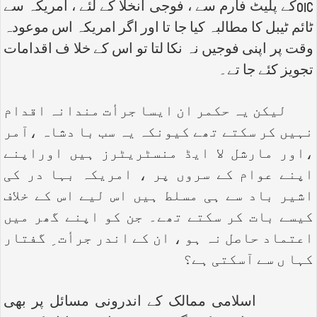
OIC
کے پلیٹ فارم سے ، فوجی انخلا کے لئے ، امریکہ سے
ٹائم ٹیبل کا مطالبہ کیا جا تا اور اگر امریکہ اس موعودہ
وقت پر اپنی فوجیں نہ نکا لتا تو اس کے خلا ف اقدامات
تجویز کئے جا تے۔
لیکن یہ حکمر ان ایسا جرأت مندانہ اقدام
نہیں کر سکتے تھے کیونکہ یہ سب با دشاہ ،آمر
،اور مارشل لا ایڈ منسٹریٹرز ہیں اوراپنے
اپنے عوام کے سروں پر ، امریکہ بہا در کی
اشیر باد سے ہی مسلط ہیں اس لیے اس کے خلاف
کیسے بات کر سکتے تھے۔ جن کو اپنے گھر میں
اعتماد حاصل نہ ہو ، ان کے اندر جرأت ِ گفتار
کہا ں سے آسکتی ہے؟
اسلامی ممالک کے اندرونی مسائل پر بھی