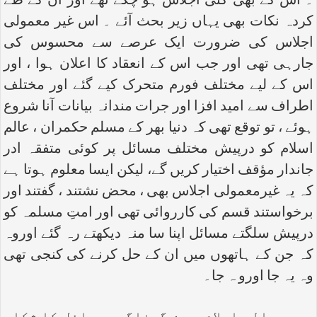
۔ اس کے بھی کئی اجلاس ہو چکے تھے اور ان کے طے
کردہ نکات بھی یہاں زیر بحث آئے ۔ اس غیر معمولی
اجلاس کی ضرورت ایک عرصے سے محسوس کی
جارہی تھی اور جب اس کے انعقاد کا اعلان ہوا ، اور
اس کے لیے مختلف فورم متحرک کیے گئے اور مختلف
اطراف سے امید افزا اور جرات مندانہ بیانات آنا شروع
ہوئے ، تو توقع تھی کہ دنیا بھر کے مسلم حکمران ، عالم
اسلام کو درپیش مختلف مسائل پر کوئی متفقہ ادر
جاندار مؤقف اختیار کریں گے، لیکن ایسا معلوم ہوتا ہے
کہ یہ غیرمعمولی اجلاس بھی ، محض نشتند ، گفتند اور
برخواستند قسم کی کارروائی تھی اور امتِ مسلمہ کو
درپیش سلگتے مسائل اپنا سا منہ دیکھتے رہ گئے اوروہ
کہ جن کے ہاتھوں میں ان کے حل کرنے کی کنجی تھی
وہ یہ جا اورو ہ جا۔