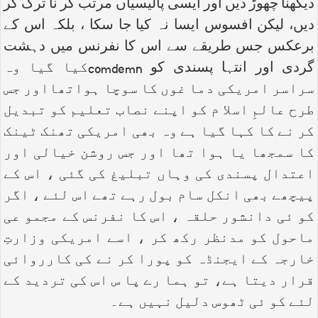
دیکھنا چھوڑ دیں اور ایسی پالیسیاں مرتب کر نا ترک کر
دیں، لیکن افسوس ایسا نہ کیا جا سکا ، بلکہ اس کے
برعکس جس طریقے سے اس کا نفرنس میں دہشت
گردی اور انتہا پسندی کو
comdemn
کیا گیا وہ
سراسر امریکی دما غوں کا سوچا ہواتھااور جس
طرح عالمِ اسلا م کو اپنے نصاب تعلیم کو تبدیل
کر نے کا کہا گیا ہے وہ بھی امریکی تھنک ٹینک
کا سمجھا یا ہوا تھا اور جس روشن خیالی اور
اعتدال پسندی کی وہاں تبلیغ کی گئی ، اس کے
پیچھے بھی انکل سام بول رہے تھے اس لئے ، اگر
کو ئی دانشور حلقہ ، اس کا نفرنس کے مجمو عی
ماحول کو مدنظر رکھ کر ، اسے امریکی وزارتِ
خارجہ کے ایجنڈہ کو پورا کر نے کی کارروائی
قرار دیتا ہے، تو ہما رے پا س اس کی تردید کے
لئے کو ئی ٹھوس دلیل نہیں ہے۔