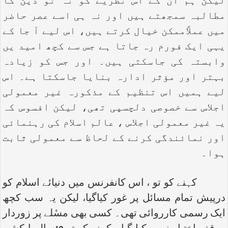
لیکن ہم ان کے اس نظریے کو نہ تو دین کا
مطالبہ سمجھتے ہیں اور نہ ہی اسے عصر حاضر
میں عملاًممکن خیال کرتے ہیں، اس لیے آ جا کے
یہی ایک فورم رہ جاتا ہے جس سے کچھ امید یں
وابستہ کی جاسکتی ہیں۔ اور جس کو زیادہ
بہتر اور مؤثر ادارہ بنایا جاسکتا ہے۔ اس
لیے ہمیں اس تنظیم کے مذکورہ غیر معمولی
اجلاس سے خصوصی دلچسپی تھی، لیکن افسوس کہ
یہ غیر معمولی اجلاس ، عالم اسلام کی رہنمائی
اور نمائندگی کرنے کے لحاظ سے معمولی ثابت
ہوا۔
کہنے کو تو ، اس کانفرنس میں دنیائے اسلام کو
درپیش تمام مسائل پر غور کیاگیا، لیکن یہ سب کچھ
ایک رسمی کارروائی تھی۔ کسی بھی مسٔلے پر زوردار