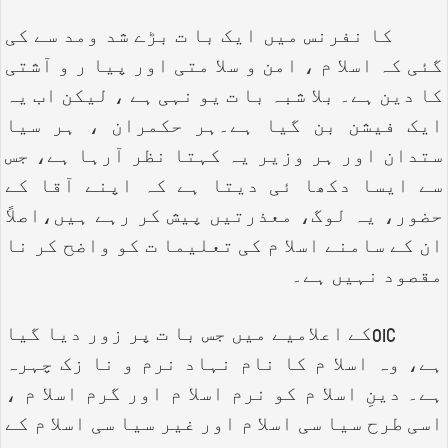
کا نفرنس میں ایک با ت بڑے شد ومد سے کی
گئی کہ اسلا م ، امن و سلا متی اور پیا ر و آشتی
کا دین ہے۔ بلا شبہ با ت یو نہی ہے ، لیکن اب یہ
ایک فیشن بن گیا ہے۔ہر حکمران ، ہر سیا
ستدان اور ہر وزیر یہ کہتا نظر آرہا ہے، جس
سے ایسا دکھا ئی دیتا ہے کہ اپنے آقا کے
حضور، یہ لوگ، معذرتیں پیش کر رہے ہیں،اصلاً
ان کے سامنے اسلا م کی تعلیما ت کو واضح کر نا
مقصود نہیں ہے۔
OIC
کے اعلامیے میں جس با ت پر زور دیا گیا
ہے، وہ اسلا م کا نام نہاد نرم و نا زک چہرہ
ہے۔ دینِ اسلا م کو نرم اسلا م اور گرم اسلا م ،
اسی طرح سیا سی اسلا م اور غیر سیا سی اسلا م کے