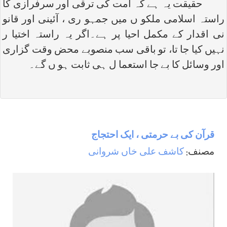
حقیقت یہ ہے کہ امت کی ترقی اور سرفرازی کا
راستہ اسلامی ملکو ں میں جمہو ری ، آئینی اور قانو
نی اقدار کے مکمل احیا پر ہے۔اگر یہ راستہ اختیا ر
نہیں کیا جا تا، تو باقی سب منصوبے محض وقت گزاری
اور وسائل کا بے جا استعما ل ہی ثابت ہو ں گے۔
قرآن کی بے حرمتی ، ایک احتجاج
مصنف:
کاشف علی خاں شروانی