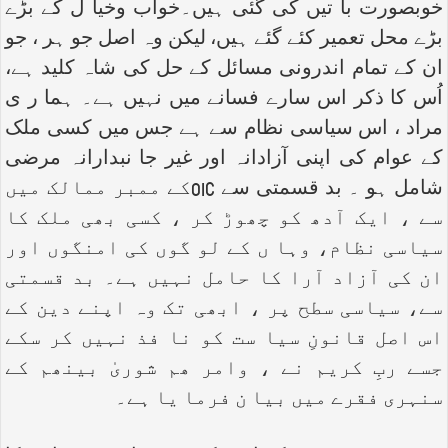
خوبصورت با تیں کی گئی ہیں۔خواب وخیا ل کے بڑے
بڑے محل تعمیر کئے گئے ہیں، لیکن وہ اصل جو ہر ، جو
ان کے تمام اندرونی مسائل کے حل کی شاہ کلید ہے،
اُس کا ذکر اس سارے فسانے میں نہیں ہے۔ ہما ر ی
مراد ، اس سیاسی نظام سے ہے جس میں کسی ملک
کے عوام کی اپنی آزادانہ اور غیر جا نبدارانہ مرضی
شامل ہو ۔ بد قسمتی سے
OIC
کے ممبر ممالک میں
سے ، ایک آدھ کو چھوڑ کر ، کسی بھی ملک کا
سیاسی نظام، وہا ں کے لو گوں کی امنگوں اور
ان کی آزاد آرا کا حامل نہیں ہے۔ بد قسمتی
سے، سیاسی سطح پر ، ابھی تک وہ اپنے دین کے
اس اصل قانونِ سیا ست کو نا فذ نہیں کر سکے
جسے ربِ کریم نے ، وامر ھم شوریٰ بینھم کے
سنہری فقرے میں بیا ن فرما یا ہے۔