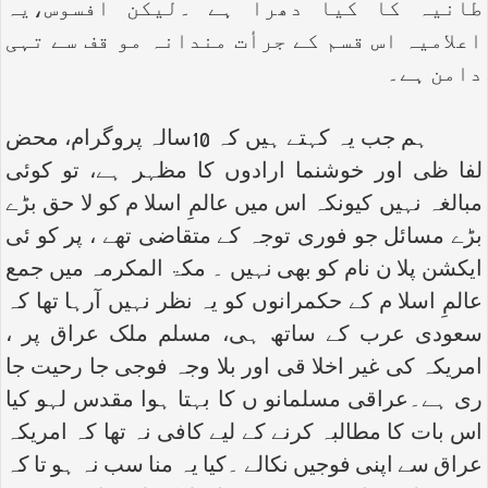
طانیہ کا کیا دھرا ہے ۔لیکن افسوس،یہ
اعلامیہ اس قسم کے جرأت مندانہ مو قف سے تہی
دامن ہے۔
ہم جب یہ کہتے ہیں کہ 10سالہ پروگرام، محض
لفا ظی اور خوشنما ارادوں کا مظہر ہے، تو کوئی
مبالغہ نہیں کیونکہ اس میں عالمِ اسلا م کو لا حق بڑے
بڑے مسائل جو فوری توجہ کے متقاضی تھے ، پر کو ئی
ایکشن پلا ن نام کو بھی نہیں ۔ مکۃ المکرمہ میں جمع
عالمِ اسلا م کے حکمرانوں کو یہ نظر نہیں آرہا تھا کہ
سعودی عرب کے ساتھ ہی، مسلم ملک عراق پر ،
امریکہ کی غیر اخلا قی اور بلا وجہ فوجی جا رحیت جا
ری ہے۔عراقی مسلمانو ں کا بہتا ہوا مقدس لہو کیا
اس بات کا مطالبہ کرنے کے لیے کافی نہ تھا کہ امریکہ
عراق سے اپنی فوجیں نکالے ۔کیا یہ منا سب نہ ہو تا کہ