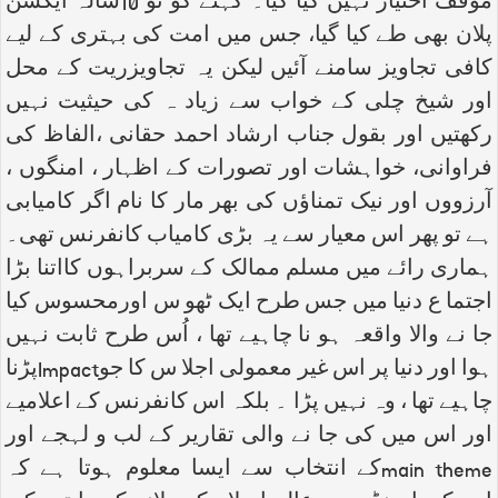
موقف اختیار نہیں کیا گیا۔ کہنے کو تو 10سالہ ایکشن
پلان بھی طے کیا گیا، جس میں امت کی بہتری کے لیے
کافی تجاویز سامنے آئیں لیکن یہ تجاویزریت کے محل
اور شیخ چلی کے خواب سے زیاد ہ کی حیثیت نہیں
رکھتیں اور بقول جناب ارشاد احمد حقانی ،الفاظ کی
فراوانی، خواہشات اور تصورات کے اظہار ، امنگوں ،
آرزووں اور نیک تمناؤں کی بھر مار کا نام اگر کامیابی
ہے تو پھر اس معیار سے یہ بڑی کامیاب کانفرنس تھی۔
ہماری رائے میں مسلم ممالک کے سربراہوں کااتنا بڑا
اجتما ع دنیا میں جس طرح ایک ٹھو س اورمحسوس کیا
جا نے والا واقعہ ہو نا چاہیے تھا ، اُس طرح ثابت نہیں
ہوا اور دنیا پر اس غیر معمولی اجلا س کا جو
Impact
پڑنا
چاہیے تھا ، وہ نہیں پڑا ۔ بلکہ اس کانفرنس کے اعلامیے
اور اس میں کی جا نے والی تقاریر کے لب و لہجے اور
main theme
کے انتخاب سے ایسا معلوم ہوتا ہے کہ