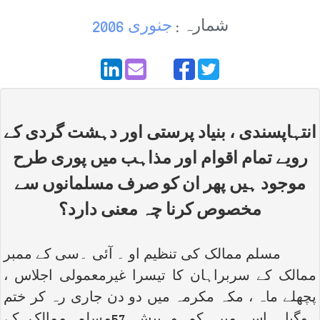
شمارہ :
جنوری 2006
انتہاپسندی ، بنیاد پرستی اور دہشت گردی کے
رویے تمام اقوام اور مذاہب میں پوری طرح
موجود ہیں پھر ان کو صرف مسلمانوں سے
مخصوص کرنا چہ معنی دارد؟
مسلم ممالک کی تنظیم او ۔ آئی ۔سی کے ممبر
ممالک کے سربراہان کا تیسرا غیرمعمولی اجلاس ،
پچھلے ماہ ، مکہ مکرمہ میں دو دن جاری رہ کر ختم