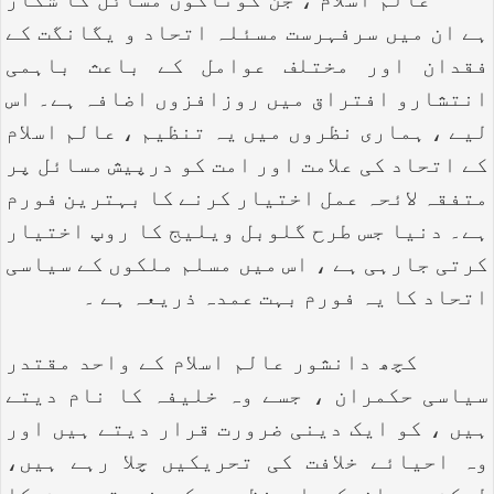
عالم اسلام ، جن گوناگوں مسائل کا شکار
ہے ان میں سرفہرست مسئلہ اتحاد و یگانگت کے
فقدان اور مختلف عوامل کے باعث باہمی
انتشارو افتراق میں روزافزوں اضافہ ہے۔ اس
لیے ، ہماری نظروں میں یہ تنظیم ، عالم اسلام
کے اتحاد کی علامت اور امت کو درپیش مسائل پر
متفقہ لائحہ عمل اختیار کرنے کا بہترین فورم
ہے۔ دنیا جس طرح گلوبل ویلیج کا روپ اختیار
کرتی جارہی ہے ، اس میں مسلم ملکوں کے سیاسی
اتحاد کا یہ فورم بہت عمدہ ذریعہ ہے ۔
کچھ دانشور عالم اسلام کے واحد مقتدر
سیاسی حکمران ، جسے وہ خلیفہ کا نام دیتے
ہیں ، کو ایک دینی ضرورت قرار دیتے ہیں اور
وہ احیائے خلافت کی تحریکیں چلا رہے ہیں،