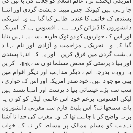
امریکی ایجنڈے پر ، عالمِ اسلام کو چلانے کی با تیں کی
جا رہی ہیں کیونکہ جس مبینہ دہشت گردی اور انتہا
پسندی کے خاتمے کا عندیہ ظاہر کیا گیا ہے وہ امریکی
دانشوروں کا ڈیزائن کردہ ہے ۔ افسوس ہے کہ امریکہ
اور اس کے حواریوں کو دو ٹوک طریقے سے یہ نہیں بتایا
گیا کہ وہ تحریک ِ مزاحمت و آزادی اور نام نہا د
دہشت گردی میں فرق کریں۔ اور یہ کہ انتہا پسندی
اور بنیا د پرستی کو محض مسلما نو ں سے
link
نہ کر یں
یہ رویے، بدرجہ اتم ، دیگر مذاہب اور دیگر اقوام میں
بھی مو جو د ہیں۔خود صدر امریکہ اور اس کے حواری ،
سب سے بڑے عیسائی بنیا د پرست اور انتہا پسند ہیں
لیکن افسوس، بزعم خود اس عالمی لیڈر کو کو ن یہ
بات سمجھا ئے؟ اس پلیٹ فارم سے مغربی دانشوروں
پر یہ واضح کر نا چاہیے تھا کہ وہ مغرب کی خدا نا آشنا
تہذیب کو مسلم ممالک پر مسلط کر نے کے خواب