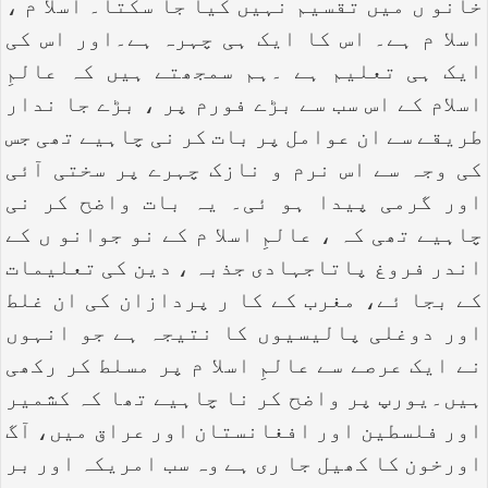
خانو ں میں تقسیم نہیں کیا جا سکتا۔ اسلا م ،
اسلا م ہے۔ اس کا ایک ہی چہرہ ہے۔اور اس کی
ایک ہی تعلیم ہے ۔ہم سمجھتے ہیں کہ عالمِ
اسلام کے اس سب سے بڑے فورم پر ، بڑے جا ندار
طریقے سے ان عوامل پر بات کر نی چاہیے تھی جس
کی وجہ سے اس نرم و نازک چہرے پر سختی آئی
اور گرمی پیدا ہو ئی۔ یہ بات واضح کر نی
چاہیے تھی کہ ، عالمِ اسلا م کے نو جوانو ں کے
اندر فروغ پاتاجہادی جذبہ ، دین کی تعلیمات
کے بجا ئے، مغرب کے کا ر پردازان کی ان غلط
اور دوغلی پالیسیوں کا نتیجہ ہے جو انہوں
نے ایک عرصے سے عالمِ اسلا م پر مسلط کر رکھی
ہیں۔یورپ پر واضح کر نا چاہیے تھا کہ کشمیر
اور فلسطین اور افغانستان اور عراق میں، آگ
اورخون کا کھیل جا ری ہے وہ سب امریکہ اور بر