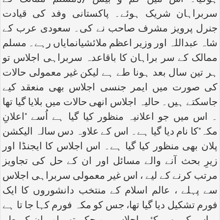
ہوگیا۔ اس میں کم و بیش 57مسلم ممالک کے
سربراہان شریک ہوئے۔ پاکستانی وفد کی قیادت
جنرل پرویز مشرف صاحب نے کی۔ سعودی عرب کے
شاہ عبداللہ اور وزیر اعظم ملائشیانمایاں رہے۔ مسلم
ممالک کے سر براہان کا باقاعدہ سربراہی اجلاس تو
ہر تین سال بعد ہونا طے ہے لیکن غیر معمولی حالات
کی صورت میں ایمر جنسی اجلاس بھی منعقد کیے
جاسکتے ہیں۔ حالیہ اجلاس انھی حالات میں بلایا گیا تھا
۔ اس میں جو اعلانیہ منظور کیا گیا ہے اُسے "اعلانِ
مکہ"کا نام دیا گیا ہے۔ اس کے علاوہ دس سالہ الیکشن
پلان بھی منظور کیا گیا ہے۔ اس اجلاس کا ایجنڈا اور
زیرِ بحث آنے والے مسائل اور ان کے حل کی تجاویز
مرتب کرنے کے لیے ، اس غیر معمولی سربراہی اجلاس
سے پہلے ، عالم اسلام کے منتخب دانشوروں کا ایک
فورم تشکیل دیا گیا تھا، جس کو مکہ فورم کہا جا تا ہے