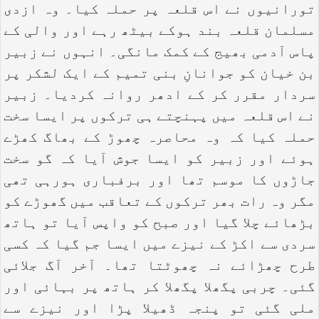
تورانیوں نے اس قلعہ پر حملہ کیا۔ وہ ازدی
مسلمان قلعہ بند ہوکے بیٹھ رہے اور والی کے
پاس آدمی بھیج کے کمک مانگی۔ انہوں نے زبیر
بن خیان کو جوانانِ بنی تمیم کے ایک لشکر پر
سردار مقرر کر کے ادھر روانہ کردیا۔ زبیر
نے اس قلعہ میں پہنچتے ہی ترکوں پر ایسا سخت
حملہ کیا کہ وہ محاصرہ چھوڑ کے بھاگ کھڑے
ہوئے اور زبیر کو ایسا جوش آیا کہ گو سخت
جاڑوں کا موسم تھا اور برفباری ہورہی تھی
مگر وہ رات بھر ترکوں کے تعاقب میں گھوڑے کو
بڑھائے چلا گیا اور صبح کو واپس آیا تو ہاتھ
سردی سے اکڑ کے نیزے میں ایسا جم گیا کہ کسی
طرح چھڑائے نہ چھوٹتا تھا۔ آخر آگ جلائی
گئی۔ چربی پگھلا پگھلا کر ہاتھ پر بہائی اور
ملی گئی تو پنجہ ڈھیلا پڑا اور نیزے سے