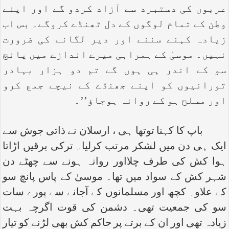
عربوں کی دستبرد سے آزاد کردو گے اور اپنے
وطن کے تمام لوگوں کے دل ٹھنڈے کروگے۔ بس اب
زیادہ کہنے سننے اور دیر لگانے کی ضرورت
نہیں۔ موسیٰ کے ہمراہی میرے اندازے میں پانچ
سو کے اندر ہی ہوں گے تم دو ہزار بہادر
تورانیوں کو اپنے جھنڈے کے نیچے جمع کرو
اور مسلح ہو کے روانہ ہوجاؤ’’۔
باپ کا کہنا توتھا ہی ، ارسلان نے ذاتی جوش سے
ایک ہی دن میں لشکر مرتب کرلیا۔ ترکی برقیں اڑاتا
ہوا کش کی طرف چلااور روانہ ہونے سے چھٹے دن
شہر کش کے سواد میں تھا۔ موسیٰ کے پاس پانچ سو
کے علاوہ کچھ اور مسلمانوں کے آجانے سے پورے سات
سو کی جمعیت تھی۔ دشمن کی قوت اگرچہ بہت
زیادہ تھی اور ان کے برتے پر حاکم کش بھی لڑنے کو تیار