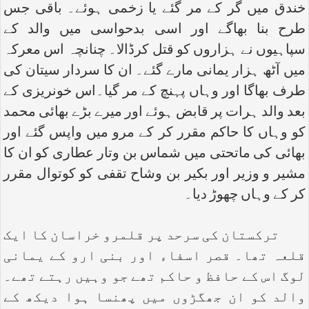
خندق میں گر کے مر گئے یا زخمی ہوئے۔ باقی جس
طرح بنا بھاگے اور اسی بدحواسی میں والد کے
سپاہیوں نے ہزاروں کو قتل کرڈالا۔ چنانچہ اس معرکہ
میں آٹھ ہزار یمانی مارے گئے۔ ان کا سردار سیتان کی
طرف بھاگا اور وہاں پہنچ کے مر گیا۔اس خونریزی کے
بعد والد ہرات پر قابض ہوئے اور میرے بڑے بھائی محمد
کو وہاں کا حاکم مقرر کر کے مرو میں واپس گئے اور
بھائی کی ماتحتی میں شماس بن وتار عطاری کو ان کا
مشیر و وزیر اور بکیر بن وشاح تقفی کو کوتوال مقرر
کر کے وہاں چھوڑ دیا۔
ترکستان کی سرحد پر قلمرو خراسان کا ایک
قلعہ تھا۔ قصر اسفاء اور بنی ارو کے یمانی
لوگ اس کے حافظ و حاکم تھے جو وہیں رہتے تھے۔
والد کو ان جھگڑوں میں پھنسا ہوا دیکھ کے