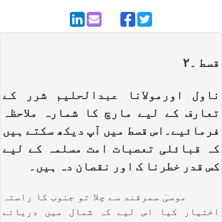
قسط ۔۲
ناول اورمولانا عبدالحلیم شرر کے
تعارف کے لیے مارچ کا شمارہ ملاحظہ
فرمائیے۔اس قسط میں آپ دیکھ سکتے ہیں
کہ قبائلی تعصبات امت مسلمہ کے لیے
کس قدر خطرنا ک اور نقصان دہ ہیں۔
موسیٰ سمرقند سے چلا تو جنوب کا راستہ
اختیار کیا اس لیے کہ شمال میں دریائے