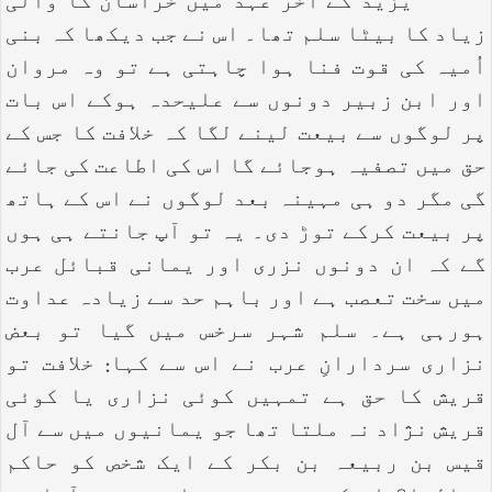
یزید کے آخر عہد میں خراسان کا والی
زیاد کا بیٹا سلم تھا۔ اس نے جب دیکھا کہ بنی
اُمیہ کی قوت فنا ہوا چاہتی ہے تو وہ مروان
اور ابن زبیر دونوں سے علیحدہ ہوکے اس بات
پر لوگوں سے بیعت لینے لگا کہ خلافت کا جس کے
حق میں تصفیہ ہوجائے گا اس کی اطاعت کی جائے
گی مگر دو ہی مہینہ بعد لوگوں نے اس کے ہاتھ
پر بیعت کرکے توڑ دی۔ یہ تو آپ جانتے ہی ہوں
گے کہ ان دونوں نزری اور یمانی قبائل عرب
میں سخت تعصب ہے اور باہم حد سے زیادہ عداوت
ہورہی ہے۔ سلم شہر سرخس میں گیا تو بعض
نزاری سردارانِ عرب نے اس سے کہا: خلافت تو
قریش کا حق ہے تمہیں کوئی نزاری یا کوئی
قریش نژاد نہ ملتا تھا جو یمانیوں میں سے آل
قیس بن ربیعہ بن بکر کے ایک شخص کو حاکم