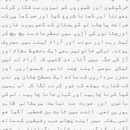
خرگوشوں اور طیوروں کو نیزوں سے شکار کرکے
بھوننا اور کھانا شروع کیا اور جب کھا پی کے
فراغت پاچکے تو کوہستان کے کھوہوں، غاروں
اورچٹانوں کی آڑوں میں منظرعام سے بچ بچ کر
لیٹ رہے اور سونے اور آرام لینے میں مصروف
ہوئے۔ ترکی خاتونیں بھی ایک محفوظ مقام اور
آڑ کی جگہ میں اُتار دی گئیں کہ آرام لے لیں
لیکن موسیٰ اپنے چند نامور شہسواروں اور
معزز سرداروں کے ساتھ ایک مسطح چٹان پر ندی
کے کنارے بیٹھ کے غور کرنے لگا کہ اب ہمیں
کیا کرنا چاہیے اور کہاں جانا چاہیے ۔ اس کی
باتوں اور صورت سے نہایت پریشانی ظاہر
ہورہی تھی۔ اتنے میں ثابت بن قحطیہ آگیا جو
اسی ہفتہ میں اپنے پچاس عرب رفیقوں کے ساتھ
آکے اس کے گروہ میں شامل ہوگیاتھا۔ یہ شخص