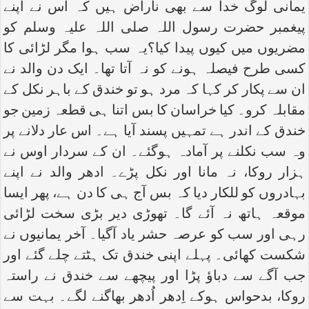
یمانی لوگ خدا سے بھی ناراض ہیں کہ اس نے اپنے
پیغمبر حضرت رسول اللہ صلی اللہ علیہ وسلم کو
مضریوں میں کیوں پیدا کیا؟یہ سب ہوا مگر لڑائی کا
کسی طرح فیصلہ ہونے کو نہ آتا تھا۔ ایک دن والد نے
ان سے پکار کر کہا کہ مرد ہو تو خندق کے باہر نکل کے
مقابلہ کرو۔ کیا خراسان کا بس اتنا ہی قطعہ زمین جو
خندق کے اندر ہے تمہیں پسند آیا ہے۔ اس عار دلانے پر
وہ سب نکلنے پر آمادہ ہوگئے۔ ان کے سردار اوس نے
ہزار روکا، نہ مانا اور نکل پڑے۔ ادھر والد نے اپنے
بہادروں کو للکار دیا کہ بس آج ہی کا دن ہے، پھر ایسا
موقعہ ہاتھ نہ آئے گا۔ تھوڑی دیر بڑی سخت لڑائی
رہی اور سب کو عرصہ حشر یاد آگیا۔ آخر یمانیوں نے
شکست کھائی۔ پہلے اپنی خندق تک ہٹتے چلے گئے اور
جب آگے سے دباؤ پڑا اور پیچھے سے خندق نے راستہ
روکا، بدحواس ہوکے اِدھر اُدھر بھاگنے لگے۔ بہت سے