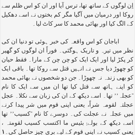
اِن لوگوں کے ساتھ تھا، ترس آیا اور ان کو اس ظلم سے
روکا اور درمیان میں آگیا مگر کم بختوں نے اسے دھکیل
کے الگ کیا اور بھائی محمد کا سر کاٹ لیا۔
اباجان کو اس واقعہ کی خبر ہوئی تو دنیا ان کی
نظر میں تیرہ و تاریک ہوگئی۔ فوراً ان لوگوں کو گھیر
کر پکڑ لیا اور ایک ایک کو چن چن کے مارا۔ فقط حیان
کو چھوڑ دیا جس نے انہیں قتل سے روکا تھا۔ باقی ایک
کو بھی زندہ نہ چھوڑا۔ جن دو شخصوں نے بھائی محمد
کو اپنے ہاتھ سے قتل کیا تھا ان میں سے ایک کا نام
‘‘عجلہ’’ تھا۔ اسے دیکھ کے ان کی زبان سے نکلا۔ عجل
عجلتہ لقومہ شراً، یعنی اپنی قوم میں شر پیدا کرنے
میں عجلہ نے عجلت کی۔ دوسرے کا نام ‘‘کسیب’’ تھا
اسے دیکھ کے بولے: بئیس ما اکتسب کسیب لقومتہ ،
یعنی کسیب نے اپنی قوم کے لیے بری چیز حاصل کی۔
۱