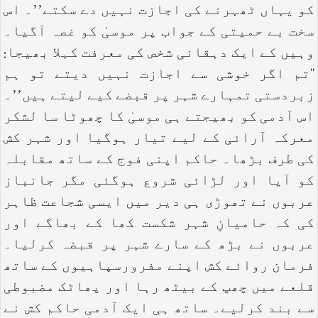
کو یہاں ٹھہرنے کی اجازت نہیں دے سکتے’’۔ اس
سخت بے حمیتی کے جواب پر موسیٰ کو غصہ آگیا۔
وہیں کے ایک دہقانی شخص کی معرفت کہلا بھیجا:
‘‘تم اگر خوشی سے اجازت نہیں دیتے تو ہم
زبردستی تمہارے شہر پر قبضے کیے لیتے ہیں’’۔
اس آدمی کو بھیجتے ہی موسیٰ کا چھوٹا سا لشکر
معرکہ آرائی کے لیے تیار ہوگیا اور شہر کش
کی طرف بڑھا۔ حاکم اپنی فوج کے ساتھ مقابلہ
کو آیا اور لڑائی شروع ہوگئی مگر جانباز
عربوں نے تھوڑی ہی دیر میں ایسی شجاعت ظاہر
کی کہ حامیانِ شہر شکست کھا کے بھاگے اور
عربوں نے بڑھ کے سارے شہر پر قبضہ کرلیا۔
فرمان روائے کش اپنے مفرورسپاہیوں کے ساتھ
قلعے میں چھپ کے بیٹھ رہا اور پھاٹک مضبوطی
سے بند کرلیے۔ ساتھ ہی ایک آدمی حاکم کش نے