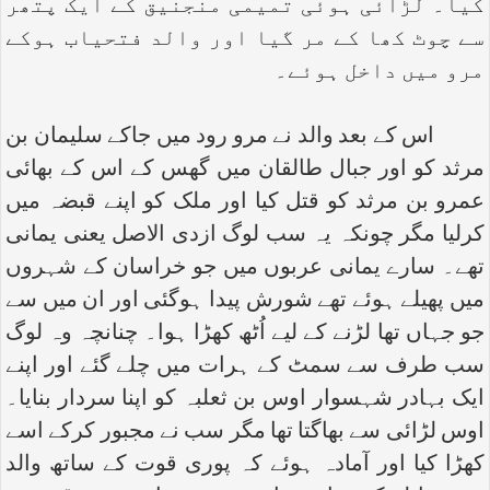
کیا۔ لڑائی ہوئی تمیمی منجنیق کے ایک پتھر
سے چوٹ کھا کے مر گیا اور والد فتحیاب ہوکے
مرو میں داخل ہوئے۔
اس کے بعد والد نے مرو رود میں جاکے سلیمان بن
مرثد کو اور جبال طالقان میں گھس کے اس کے بھائی
عمرو بن مرثد کو قتل کیا اور ملک کو اپنے قبضہ میں
کرلیا مگر چونکہ یہ سب لوگ ازدی الاصل یعنی یمانی
تھے۔ سارے یمانی عربوں میں جو خراسان کے شہروں
میں پھیلے ہوئے تھے شورش پیدا ہوگئی اور ان میں سے
جو جہاں تھا لڑنے کے لیے اُٹھ کھڑا ہوا۔ چنانچہ وہ لوگ
سب طرف سے سمٹ کے ہرات میں چلے گئے اور اپنے
ایک بہادر شہسوار اوس بن ثعلبہ کو اپنا سردار بنایا۔
اوس لڑائی سے بھاگتا تھا مگر سب نے مجبور کرکے اسے
کھڑا کیا اور آمادہ ہوئے کہ پوری قوت کے ساتھ والد