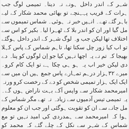
شہر کے اندر داخل ہونے نہ دینا۔ تمیمی لوگ جب
ہرات کے قریب پہہنچے تو بھائی محمد شکار کے لیے
باہر گئے تھے۔ انہیں خبر نہ ہوئی۔ شماس تمیموں سے
مل گیا اور ان کو اندر بلا کے ٹھہرا لیا۔ بکیر کو اس سے
اختلاف تھا لیکن جب وہ لوگ شہر کے اندر داخل ہوگئے
تو اب کیا زور چل سکتا تھا، تاہم شماس کے پاس کہلا
بھیجا کہ تم نے یہ اچھا نہیں کیا جو اِن لوگوں کو پناہ دے
دی لیکن خیر اب یہ ہو ہی چکا ہے تو ایک کام کرو۔
میرے ۳۲ہزار درہم تمہارے پاس جمع ہیں ان میں سے
ایک ایک ہزار تمیمی شخص کو دے کے رخصت کرو ورنہ
امیرمحمد شکار سے واپس آکے بہت ناراض ہوں گے۔
یہ تمیمی تیس آدمیوں سے زیادہ نہ تھے مگر شماس کے
مل جانے سے ان کو تقویت ہوگئی اور جب ان کو معلوم
ہوا کہ امیرمحمد سے ہمدردی کی امید نہیں تو مع
شماس کے شہر سے نکل کے چلے گئے کہ محمد کو