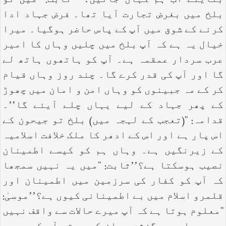
بتایئے اب ہم کہاں جائیں؟’’ ثابت: ‘‘میں تو
بلخ میں بغرض تجارت آیا تھا۔ فرض جہاد ادا
کرنے کے شوق میں آپ کے پاس حاضر ہوگیا۔ میرا
خیال یہ ہے کہ آپ بلخ میں چلیں وہاں کا امیر
عرب سردار عمقمہ ہے۔ آپ کو ہاتھوں ہاتھ لے
گا اور آپ کی قدر کرے گا۔ چند روز وہاں قیام
کر کے مہ جبینوں کو وہاں امن و امان میں چھوڑ
کے پھر جہاد کے لیے یہاں چلے آیئے گا’’۔
قدامہ: ‘‘(تعجب کے لہجہ میں) بلخ تو جیحون کے
اس پار ہے اور اس کے ادھر کا ملک خلافت اسلامیہ
کے زیرنگیں ہے۔ وہاں ہم کو کیسے اطمینان
نصیب ہوسکتا ہے؟’’ثابت: ‘‘میں یہ نہیں سمجھا
کہ آپ کو کفار کی سرزمین میں اطمینان اور
قلمرو اسلام میں بے اطمینانی کیوں ہے؟’’موسیٰ:
‘‘معلوم ہوتا ہے کہ آپ میرے حالات سے واقف نہیں