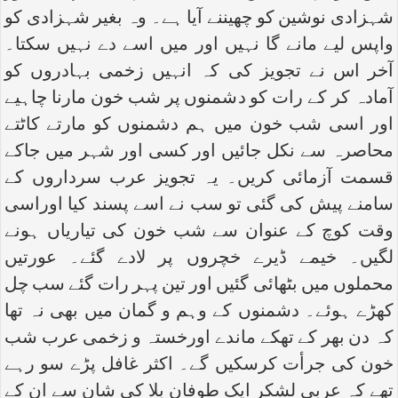
شہزادی نوشین کو چھیننے آیا ہے۔ وہ بغیر شہزادی کو
واپس لیے مانے گا نہیں اور میں اسے دے نہیں سکتا۔
آخر اس نے تجویز کی کہ انہیں زخمی بہادروں کو
آمادہ کر کے رات کو دشمنوں پر شب خون مارنا چاہیے
اور اسی شب خون میں ہم دشمنوں کو مارتے کاٹتے
محاصرہ سے نکل جائیں اور کسی اور شہر میں جاکے
قسمت آزمائی کریں۔ یہ تجویز عرب سرداروں کے
سامنے پیش کی گئی تو سب نے اسے پسند کیا اوراسی
وقت کوچ کے عنوان سے شب خون کی تیاریاں ہونے
لگیں۔ خیمے ڈیرے خچروں پر لادے گئے۔ عورتیں
محملوں میں بٹھائی گئیں اور تین پہر رات گئے سب چل
کھڑے ہوئے۔ دشمنوں کے وہم و گمان میں بھی نہ تھا
کہ دن بھر کے تھکے ماندے اورخستہ و زخمی عرب شب
خون کی جرأت کرسکیں گے۔ اکثر غافل پڑے سو رہے
تھے کہ عربی لشکر ایک طوفان بلا کی شان سے ان کے