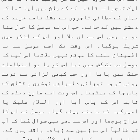
ایک تاجرانہ قافلہ لے کے بلخ میں آیا تھا کہ
یہاں کے خطائی تاجروں سے مشک نافے خرید کے
دمشق میں لے جائے۔ جب اس نے موسیٰ کا حال سنا
تو وہ بھی اس سے آن ملا اور اس کے لشکر میں
شریک ہوگیا۔ اس وقت تک اسے موسیٰ سے بہ
اطمینان ملنے کا موقع نہیں ملاتھا اس لیے کہ
موسیٰ جب تک کش میں تھا اس کو یا تو انتظامات
جنگ میں پایا اور جب کبھی لڑائی سے فرصت
ہوئی تو وہ تورانی دلبراؤں نوشین و قتلق کے
پاس جا کے بیٹھتا۔ اس وقت اسے فارغ دیکھ کے
ثابت اس کے پاس آیا اور السلام علیک یا
امیرکہہ کے سامنے بیٹھ گیا۔ موسیٰ نے اس کا
مزاج پوچھا اور اس سے بھی یہی سوال کیا کہ آپ
تو غالباً اس سرزمین سے زیادہ واقف ہوں گے۔