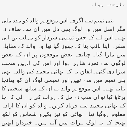
علیحدہ ہوا۔
بنی تمیم سے اگرچہ اس موقع پر والد کو مدد ملی
مگر اصل میں وہ لوگ بھی دل میں ان سے صاف نہ
تھے۔ اس لیے کہ جس تمیمی سردار کو مہلب بن ابی
صفرہ اپنا نائب بنا کے چھوڑ گیا تھا وہ والد کے مقابلہ
میں مارا گیا۔ چنانچہ بعض موقعوں پر ان کے بعض
لوگوں سے تمرد ظاہر ہوا اور اس کی انہیں سخت
سزا دی گئی۔اتفاق یہ کہ بھائی محمد کی والدہ بھی
بنی تمیم میں سے تھیں اور تمیمی لوگ ان کو بھانجا
بتاتے تھے۔ اس موقع پر والد نے ان کے ساتھ سختی کا
برتاؤ کیا تو ان سب نے مل کے ہرات کی راہ لی کہ جا
کے بھائی محمد سے فریاد کریں۔ والد کو ان کا ارادہ
معلوم ہوگیا تھا۔ بھائی کو نیز بکیرو شماس کو لکھ
بھیجا کہ یہ لوگ ہرات میں آتے ہیں۔ خبردار! انھیں