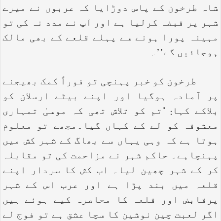
شاہ طرخون کے پاس دوڑایا کہ عربوں نے میرے
شہر پر قبضہ کرلیا ہے اور آپ نے مدد نہ کی تو
مہینہ پورا ہونے سے پہلے قلعے کے بھی مالک
ہوجائیں گے’’۔
طرخون کو خبر پہنچی تو فوراً کمک بھیجنے
پر آمادہ ہوگیا اور اپنے بیٹے ارسلان کو
بلاکے کہا: ‘‘تم کو تلاش تھی کہ موسیٰ تمہاری
معشوقہ کو لے کے کہاں گیا۔مجھے تو معلوم
ہوتا ہے کہ وہی یہاں سے بھاگ کے شہر کش میں
پہنچاہے۔ حاکم شہر نے مزاحمت کی تو مقابلہ
کر کے شہر چھین لیا۔ اب کش کا سردار اپنے
قلعہ میں بند پڑا ہے اور عرب اس کے شہر
پرقابض اور قلعہ کا محاصرہ کیے ہوئے ہیں
اگر لعبت چین نوشین کا سچا عشق ہے تو فوج لے