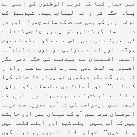
میں خیال کیا کہ غریب الوطنوں کو ایسی بے
پناہ جگہ قرار نہ لیناچاہیے۔ شہرسبز کے
مرغزاروں کو بھی حسرت کے ساتھ چھوڑا اور دو
دن اورسفر کر کے شہر کش میں پہنچا جس کے قلعے
کی تعریف سنی تھی۔ اس قلعے کو دیکھ کے خوش
ہوگیا اور اپنے ہمراہی دوستوں سے کہا: ‘‘یہ
البتہ اطمینان سے بیٹھنے کی جگہ تھی مگر
افسوس یہ لوگ بھی ہمارے ٹھہرنے کے روادار
نہ ہوں گے مگر دیکھوں تو یہاں کا حاکم کیا
کہتا ہے’’۔ فوراً مالک بن عوف سلمی کو ایلچی
بنا کے حاکم کش کے پاس بھیجا اور عاجزی کے
لہجہ میں درخواست کی کہ ‘‘ہم تھوڑے سے غریب
الوطنان عرب ہیں آپ کے مہمان ہیں اور چاہتے
ہیں کہ آپ ہمیں اپنے شہر اور اپنے قلعہ میں
پناہ دیں’’۔ جواب ملا کہ ‘‘نہیں، ہم تم لوگوں