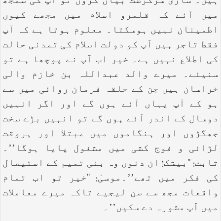
ہیں۔ ساری سرگزشت بیان کروں تو آپ کی سمجھ
میں آئے کہ قلمرو اسلام میں مجھے کیوں
اطمینان نہیں ہوسکتا۔ معلوم ہوتا ہے کہ آپ
فقط تاجر ہیں آپ کو دولت اسلام کی تمدنی حالت
کی اطلاع نہیں ہے۔ خیر اب آپ نے پوچھا ہے تو
سنیئے۔ میرے والد عبداللہ بن خازم والی
خراسان ہیں جن کے حلقہ فرمان روائی میں سے
ہو کے آپ یہاں آئے ہوں گے اور اگر انہیں
دوسال کے اندر آئے ہوں گے تو انہیں بڑے سخت
جھگڑوں اور ہنگاموں میں مبتلا اور ہروقت
لڑائی و فوج کشی میں مشغول پایا ہوگا’’۔
ثابت: ‘‘بیشک! ان دنوں وہ بنی تمیم کے استیصال
کی فکر میں تھے’’۔موسیٰ: ‘‘خیر تو اب تمام
واقعات مجھ سے سن لیجیے تاکہ میرے معاملات
میں آپ مشورہ دے سکیں’’۔