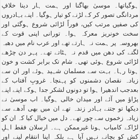
ہوگیاتھا۔ موسیٰ بھاگنا اور ہمت ہار دینا خلافِ
مردانگی تصور کر کے لڑنے کو تیار ہوگیا۔ اپنے بہادروں
کی صفیں مرتب کیں، فوراً لڑائی شروع ہوگئی اور
سخت خونریز معرکہ ہوا۔ تورانی اپنی قوت کے
بھروسہ پر ہمت نہ ہارتے تھے اور عرب نام میں دھبہ
لگنے کی دھن میں قدم نہ ہٹاتے تھے۔ پہر دن چڑھے
لڑائی شروع ہوئی تھی۔ شام تک برابر کشت و خون
ہوتا رہا۔ بہت سے مسلمان شہید ہوئے اور ان سے
زیادہ نقصان دشمنوں کو پہنچا۔ غروبِ آفتاب کے
بعدجب اندھیرا ہوا تو دونوں لشکر جدا ہوکے اپنے اپنے
پڑاؤ میں آئے اور میدان خالی ہوگیا۔ اب موسیٰ نے
دیکھا تو جتنے بہادر زندہ تھے ان میں بھی آدھے سے
زیادہ زخموں سے چور تھے۔ دل میں خیال کیا کہ ان کو
لڑاکے کامیاب ہونا غیرممکن ہے۔ ارسلان فقط اہلِ
کش کو بچانے نہیں آیا ہے بلکہ اپنا انتقام لینے اور