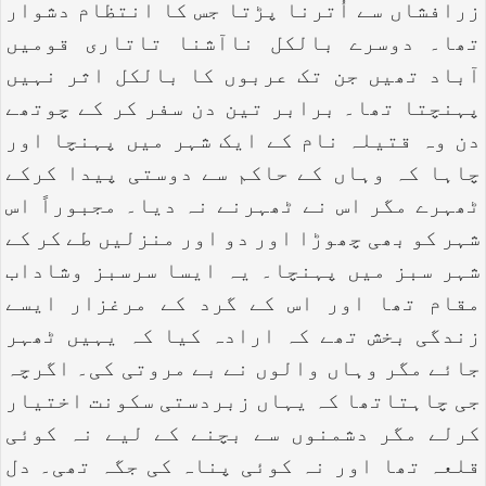
زرافشاں سے اُترنا پڑتا جس کا انتظام دشوار
تھا۔ دوسرے بالکل ناآشنا تاتاری قومیں
آباد تھیں جن تک عربوں کا بالکل اثر نہیں
پہنچتا تھا۔ برابر تین دن سفر کر کے چوتھے
دن وہ قتیلہ نام کے ایک شہر میں پہنچا اور
چاہا کہ وہاں کے حاکم سے دوستی پیدا کرکے
ٹھہرے مگر اس نے ٹھہرنے نہ دیا۔ مجبوراً اس
شہر کو بھی چھوڑا اور دو اور منزلیں طے کر کے
شہر سبز میں پہنچا۔ یہ ایسا سرسبز وشاداب
مقام تھا اور اس کے گرد کے مرغزار ایسے
زندگی بخش تھے کہ ارادہ کیا کہ یہیں ٹھہر
جائے مگر وہاں والوں نے بے مروتی کی۔ اگرچہ
جی چاہتاتھا کہ یہاں زبردستی سکونت اختیار
کرلے مگر دشمنوں سے بچنے کے لیے نہ کوئی
قلعہ تھا اور نہ کوئی پناہ کی جگہ تھی۔ دل