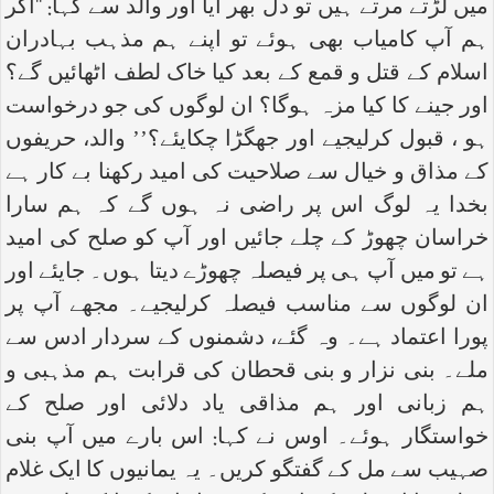
میں لڑتے مرتے ہیں تو دل بھر آیا اور والد سے کہا: ‘‘اگر
ہم آپ کامیاب بھی ہوئے تو اپنے ہم مذہب بہادران
اسلام کے قتل و قمع کے بعد کیا خاک لطف اٹھائیں گے؟
اور جینے کا کیا مزہ ہوگا؟ ان لوگوں کی جو درخواست
ہو ، قبول کرلیجیے اور جھگڑا چکایئے؟’’ والد، حریفوں
کے مذاق و خیال سے صلاحیت کی امید رکھنا بے کار ہے
بخدا یہ لوگ اس پر راضی نہ ہوں گے کہ ہم سارا
خراسان چھوڑ کے چلے جائیں اور آپ کو صلح کی امید
ہے تو میں آپ ہی پر فیصلہ چھوڑے دیتا ہوں۔ جایئے اور
ان لوگوں سے مناسب فیصلہ کرلیجیے۔ مجھے آپ پر
پورا اعتماد ہے۔ وہ گئے، دشمنوں کے سردار ادس سے
ملے۔ بنی نزار و بنی قحطان کی قرابت ہم مذہبی و
ہم زبانی اور ہم مذاقی یاد دلائی اور صلح کے
خواستگار ہوئے۔ اوس نے کہا: اس بارے میں آپ بنی
صہیب سے مل کے گفتگو کریں۔ یہ یمانیوں کا ایک غلام