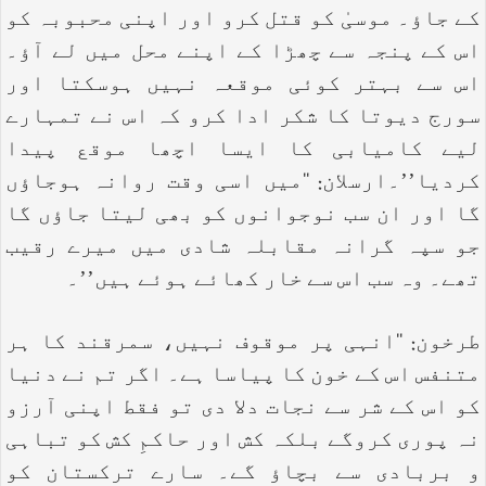
کے جاؤ۔ موسیٰ کو قتل کرو اور اپنی محبوبہ کو
اس کے پنجہ سے چھڑا کے اپنے محل میں لے آؤ۔
اس سے بہتر کوئی موقعہ نہیں ہوسکتا اور
سورج دیوتا کا شکر ادا کرو کہ اس نے تمہارے
لیے کامیابی کا ایسا اچھا موقع پیدا
کردیا’’۔ارسلان: ‘‘میں اسی وقت روانہ ہوجاؤں
گا اور ان سب نوجوانوں کو بھی لیتا جاؤں گا
جو سپہ گرانہ مقابلہ شادی میں میرے رقیب
تھے۔ وہ سب اس سے خار کھائے ہوئے ہیں’’۔
طرخون: ‘‘انہی پر موقوف نہیں، سمرقند کا ہر
متنفس اس کے خون کا پیاسا ہے۔ اگر تم نے دنیا
کو اس کے شر سے نجات دلا دی تو فقط اپنی آرزو
نہ پوری کروگے بلکہ کش اور حاکمِ کش کو تباہی
و بربادی سے بچاؤ گے۔ سارے ترکستان کو