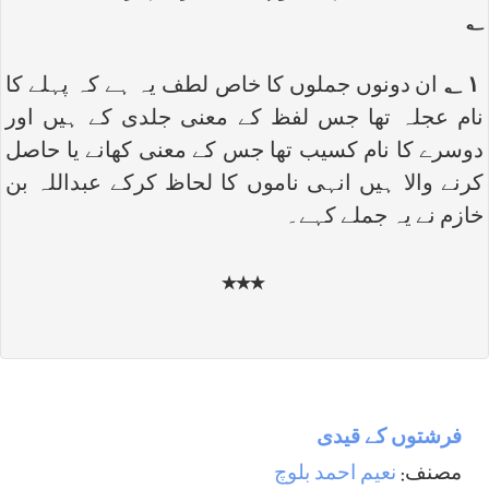
؂
۱ ؂
ان دونوں جملوں کا خاص لطف یہ ہے کہ پہلے کا
نام عجلہ تھا جس لفظ کے معنی جلدی کے ہیں اور
دوسرے کا نام کسیب تھا جس کے معنی کھانے یا حاصل
کرنے والا ہیں انہی ناموں کا لحاظ کرکے عبداللہ بن
خازم نے یہ جملے کہے۔
٭٭٭
فرشتوں کے قیدی
مصنف:
نعیم احمد بلوچ