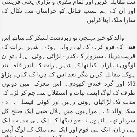
سے مقابلہ کریں اور تمام مفری و نژاری یعنی قریشی
اور ان کے ہم نسب قبائل کو خراسان سے نکال کے
سارا ملک اپنا کرلیں۔
والد کو خبر پہنچی تو زبردست لشکر کے ساتھ اس
فتنہ کے فرو کرنے کے لیے روانہ ہوئے۔ شہر ہرات کے
قریب دریائے سبزوار کے کنارے لڑائی ہوئی۔ پہلے تو ان
لوگوں نے ارادہ کیا تھا کہ شہر ہرات کے اندر قلعہ بند
ہوکے مقابلہ کریں مگر بعد اس کے دریا کے کنارے پڑاؤ
ڈالا اور گرد خندق کھودی۔ اس معرکہ میں دونوں
طرف کے لوگ ایسے ثبات و استقلال سے جم کر لڑے کہ
مدت تک لڑائیاں ہوتی رہیں اور کوئی فیصلہ نہ دے
سکا۔والد کے ہمراہیوں میں ہلال ضبی ایک صلح کل
سردار تھے۔ انہوں نے جو دیکھا کہ ایک ہی مذہب ایک
ہی زبان، ایک ہی قوم اور ایک ہی ملک کے لوگ آپس