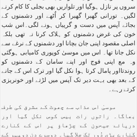
سروں پر نازل ہوگیا اور تلواریں بھی بجلی کا کام کرنے
لگیں۔ تورانی گھبرا گھبرا کر اُٹھے اور دشمنوں کے
بجائے آپس میں دست و گریباں ہونے لگی۔اس شب
خون کی غرض دشمنوں کو ہلاک کرنا نہ تھی بلکہ
اصلی مقصود اپنی جان بچانا اور دشمنوں کے نرغے سے
نکل جانا تھا۔ اس میں موسیٰ کوپوری کامیابی ہوگئی
وہ مع اپنی فوج اور اپنے سامان کے دشمنوں کو
روندتااور پامال کرتا ہوا نکل گیا اور ترک اس کے جانے
کے بعد بھی بہت دیر تک آپس میں لڑتے اور خونریزی
کرتے رہے۔
موسیٰ اس عذاب سے چھوٹ کے مشرق کی طرف
بھاگا۔ راتوں رات بیس کوس نکل گیا اور
دریائے جیحون کے چڑھاؤ پر اس کے کنارے
کنارے بڑی دُور تک چلا گیا۔ دوسرے دن دوپہر کے