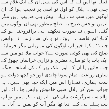
قبیلہ تھا اس لیے کہ اس کی نسل ان کے ایک غلام سے
چلی تھی۔ ہلال کو اول تو اسی پر تعجب ہوا کہ ان
لوگوں میں سب سے زیادہ پیش بنی صہیب ہیں مگر
انہیں تو جس طرح بنے صلح منظور تھی ان لوگوں میں
گئے۔ انہوں نے صورت دیکھتے ہی برافروختہ ہو کے
کہا: ‘‘تم قاصد نہ ہوتے تو یہاں سے زندہ نہ واپس
جاتے’’۔ کہا خیر آپ لوگوں کی مہربانی مگر فرمایئے
صلح کی بھی کوئی صورت ہے؟ جواب ملا: دو میں سے
ایک بات یا تو سارے مضری و نزاری خراسان چھوڑ کے
چلے جائیں یا ان کے اور ملک بھر کے کل اسلحہ جنگ،
ساری زراعت، تمام سونا چاندی اور جو کچھ دولت ہو
سب ہماری، تمہارا اس میں ایک حبہ بھی نہیں۔ یہ
جواب سن کر ہلال ضبی خاموش واپس چلے آئے اور
والد سے سرگزشت بیان کی۔ انہوں نے کہا: میں تو آپ
سے پہلے ہی کہہ دیا تھا مگر آپ کو یقین نہ آیا۔ یہ