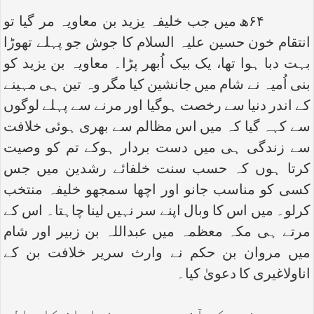
۶۴ھ میں جب خلیفہ یزید بن معاویہ مر گیا تو
انتقام خون حسین علیہ السلام کا جوش جو پہلے تھوڑا
بہت دبا ہوا تھا، یک بیک اُبھر پڑا۔ معاویہ بن یزید کو
بنی اُمیہ نے شام میں جانشین کیا مگر وہ تین ہی مہینے
کے اندر دنیا سے رخصت ہوگیا اور مرنے سے پہلے لوگوں
سے کہہ گیا کہ میں اس مظالم سے بھری ہوئی خلافت
سے زندگی ہی میں دست بردار ہوکے تم کو وصیت
کرتا ہوں کہ حسب سنت خلفائے رشدین میں جس
کسی کو مناسب جانو اور اچھا سمجھو خلیفہ منتخب
کرلو۔ میں اس کا وبال اپنے سر نہیں لینا چاہتا۔ اس کے
مرتے ہی مکہ معظمہ میں عبداللہ بن زبیر اور شام
میں مروان بن حکم نے وارث سریر خلافت بن کے
اناولاغیری کا دعویٰ کیا۔