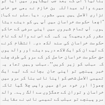
بنالیا؟ اس کے بعد جب نیشاپور میں آیا تو
میرے والد عبداللہ بن خازم نے بھی جو خاص
نزاری الاصل ہیں یہی مشورہ دیا۔سلم نے کہا:
‘‘اچھا حکومت خراسان میں آپ ہی کو دیئے دیتا
ہوں۔ آپ تمام شہروں میں اپنی مرضی کے حاکم
مقرر کردیجیے؟ یہ کہہ کے اس نے والد کے نام
حکومت خراسان کی سند لکھ دی۔ انتظام کرنے
کے لیے ان کو ایک لاکھ درہم دیئے اور والد یوں
حق حکومت خراسان حاصل کر کے مرو کی طرف چلے
کہ مہلب کو زیر کریں’’۔مہلب وہیں تھا، یہ
خبر پہنچی تو اپنی جان بچانے کے لیے ایک
تمیمی الاصل شخص کو اپنا نائب بنا کر مرو میں
چھوڑا اور خود عراق میں واپس چلا گیا تاکہ
خراسان و توران کے جھگڑوں سے الگ رہے۔ والد
مرو پہنچے تو مہلب کے تمیمی نائب نے مقابلہ