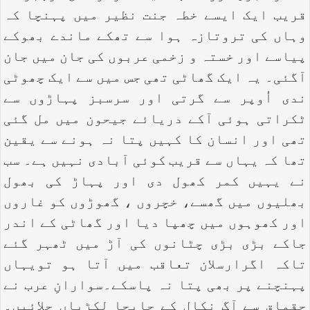
قریب ایک ایسے خطہ جنت نظیر میں پہنچا کہ
وہاں کی تروتازہ ہوا سے تھکے ماندے بھوکے
پیاسے اور خستہ و زخمی عربوں کی جان میں جان
آگئی۔ یہ ایک گھاٹی تھی جس میں سے ایک چھوٹی
ندی اُوپر سے گرتی اور سرسبز پہاڑوں سے
ٹکراتی ہوئی آکے دریائے جیحون میں مل گئی
تھی اور انسان کا کہیں پتا نہ ہونے سے یقین
تھا کہ یہاں سے قریب کوئی آبادی نہیں ہے۔ سب
نے یہیں کمر کھول دی اور پہاڑ کی بھول
بھلیوں میں گھسے، خچروں ، گھوڑوں کو غاروں
اور کھوہوں میں چھپا دیا اور گھاٹی کے اندر
جاکے بڑی بڑی چٹانوں کی آڑ میں ٹھہر گئے
تاکہ اگرارسلان تعاقب میں آتا ہو تویہاں
پہنچنے پر بھی پتا نہ پاسکے۔سوارانِ عرب نے
چقماق سے آگ نکال کے جابجا لکڑیاں جلائیں۔