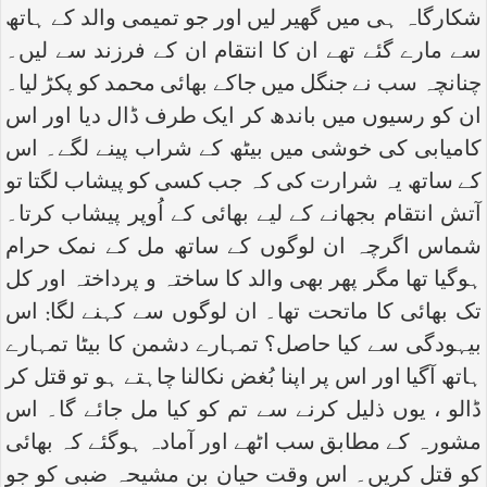
شکارگاہ ہی میں گھیر لیں اور جو تمیمی والد کے ہاتھ
سے مارے گئے تھے ان کا انتقام ان کے فرزند سے لیں۔
چنانچہ سب نے جنگل میں جاکے بھائی محمد کو پکڑ لیا۔
ان کو رسیوں میں باندھ کر ایک طرف ڈال دیا اور اس
کامیابی کی خوشی میں بیٹھ کے شراب پینے لگے۔ اس
کے ساتھ یہ شرارت کی کہ جب کسی کو پیشاب لگتا تو
آتش انتقام بجھانے کے لیے بھائی کے اُوپر پیشاب کرتا۔
شماس اگرچہ ان لوگوں کے ساتھ مل کے نمک حرام
ہوگیا تھا مگر پھر بھی والد کا ساختہ و پرداختہ اور کل
تک بھائی کا ماتحت تھا۔ ان لوگوں سے کہنے لگا: اس
بیہودگی سے کیا حاصل؟ تمہارے دشمن کا بیٹا تمہارے
ہاتھ آگیا اور اس پر اپنا بُغض نکالنا چاہتے ہو تو قتل کر
ڈالو ، یوں ذلیل کرنے سے تم کو کیا مل جائے گا۔ اس
مشورہ کے مطابق سب اٹھے اور آمادہ ہوگئے کہ بھائی
کو قتل کریں۔ اس وقت حیان بن مشیحہ ضبی کو جو