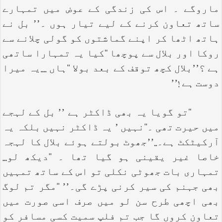
ماروگے ۔ اس کی زندگی کے عوض میں تمہارے
ساتھ تعاون کرنے کے لیے تیار ہوں ۔’’ بل نے
ہاتھ اٹھا کر اپنے گماشتوں کو گولی چلانے سے
روکا اور بلال سے پوچھا ‘‘کیا یہ تمہارا ساتھی
ہے ؟’’بلال کچھ توقف کے بعد بولا ‘‘ہاں ....یہ میرا
دوست ہے !’’
‘‘تو گویا یہ بھی ڈاکٹر ہے ’’ بل کے لہجے
میں حیرت تھی ۔‘‘نہیں ’ یہ ڈاکٹر نہیں بلکہ یہ
آرکیٹکٹ ہے۔..’’جھوٹ بولتے ہوئے بلال کا لہجہ
خاصا غیر یقینی ہو گیا تھا ۔ ‘‘دیکھ لو...
تمہاری بات جھوٹی نکلی تو اس کے ساتھ تمہیں
بھی جہنم کی سیر کرنی پڑے گی۔’’ ‘‘مگر تم لوگ
بھی اچھی طرح سن لو میں صرف اسی صورت میں
تعاون کروں گا جب تم فلپ سمیت کسی مسافر کو