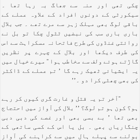
چکی تھی اور منہ سے جھاگ بہ رہا تھا ۔
سیکورٹی کے دونوں افراد کے علاوہ عملے کے
باقی لوگ بھی مہلک زہر سے مرے تھے ۔ جب بلال
باری باری سب کی نبضیں ٹٹول چکا تو بل نے
روائتی غنڈوں کی طرح فاتحانہ مسکراہٹ سے اس
کی طرف دیکھا اور بلال کے چہرے پر نظریں
گاڑتے ہوئے ولف سے مخاطب ہوا ‘‘ میرے خیال میں
یہ ایشیائی ٹھیک رہے گا ’ تم عملے کے ڈاکٹر
کی بھی چھٹی کرا دو ۔’’
‘‘آخر تم یہ قتل و غارت گری کیوں کر رہے
ہو؟ کون ہو تم لوگ؟ ’’ بلال کی آواز میں احتجاج
بھی تھا ’ بے بسی بھی اور غصے کی دبی دبی
چنگاریاں بھی ۔ بل یا اس کے کسی ساتھی کے
بولنے سے پہلے ہال میں سے کراہنے کی آواز