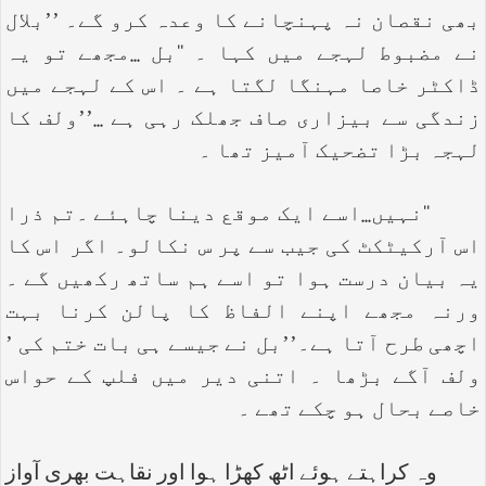
بھی نقصان نہ پہنچانے کا وعدہ کرو گے۔ ’’بلال
نے مضبوط لہجے میں کہا ۔ ‘‘بل ...مجھے تو یہ
ڈاکٹر خاصا مہنگا لگتا ہے ۔ اس کے لہجے میں
زندگی سے بیزاری صاف جھلک رہی ہے ...’’ولف کا
لہجہ بڑا تضحیک آمیز تھا ۔
‘‘نہیں...اسے ایک موقع دینا چاہئے ۔تم ذرا
اس آرکیٹکٹ کی جیب سے پر س نکالو۔ اگر اس کا
یہ بیان درست ہوا تو اسے ہم ساتھ رکھیں گے ۔
ورنہ مجھے اپنے الفاظ کا پالن کرنا بہت
اچھی طرح آتا ہے۔’’بل نے جیسے ہی بات ختم کی ’
ولف آگے بڑھا ۔ اتنی دیر میں فلپ کے حواس
خاصے بحال ہو چکے تھے ۔
وہ کراہتے ہوئے اٹھ کھڑا ہوا اور نقاہت بھری آواز