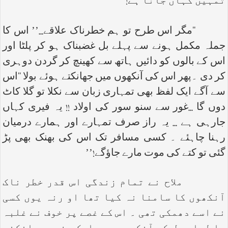
تمہیں کہاں جانا ہے!’’
‘‘مگر اس طرح تو ہم خطرناک علاقے...’’ اس کا
جملہ مکمل ہونے سے پہلے بل غضبناک ہو کر پلٹا اور
اس کے بالوں کو دائیں ہاتھ سے کھینچ کر گردن دوہری
کر دی ۔پھر اس کی آنکھوں میں جھانکتے ہوئے بولا ‘‘اس
سے آگے ایک لفظ بھی تمہاری زبان سے نکلا تو گلا کاٹ
دوں گا ...غور سے سنو سور کی اولاد !! یہ فیری کہاں
جارہی ہے ... یہ راز صرف تمہارے اور ہمارے درمیان
رہنا چاہئے ۔ کسی مسافر تک اس کی بھنک بھی پڑ
گئی تو کتے کی موت مارے جاؤگے!’’
ملاح نے تمام زندگی اس قدر خطر ناک
آنکھوں کا سامنا نہ کیا تھا او رنہ یوں کسی
نے اسے دھمکی تھی ۔ اس کے غصے پر خوف نے غلبہ