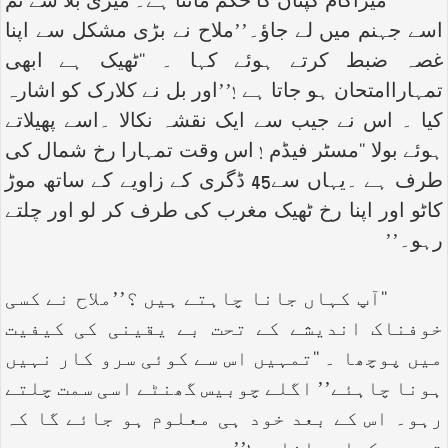
‘‘میراکام کپتان کا حکم ماننا ہے۔ میری بلا سے تم
اسے جہنم میں لے جاؤ۔’’ملاح نے بڑی مشکل سے اپنا
غصہ ضبط کرتے ہوئے کہا ۔ ‘‘ٹھیک ہے ابھی
تمہاراامتحان ہو جاتا ہے !’’اور بل نے کلارک کو اشارہ
کیا ۔ اس نے جیب سے ایک نقشہ نکالا ۔اسے پھیلاتے
ہوئے بولا ‘‘مسٹر فیڈم ! اس وقت تمہارا رخ شمال کی
طرف ہے ۔یہاں سے45 ڈگری کے زاویے کے ساتھ موڑ
کاٹو اور اپنا رخ ٹھیک مغرب کی طرف کر لو اور چلتے
رہو۔’’
‘‘آپ کہاں جانا چاہتے ہیں ؟’’ملاح نے کسی
خوفناک اندیشے کے تحت بے یقینی کی کیفیت
میں پوچھا ۔ ‘‘تمہیں اس سے کوئی سرو کار نہیں
ہونا چاہئے’’ اگلے چوبیس گھنٹے اسی سمت چلتے
رہو۔ اس کے بعد خود ہی معلوم ہو جائے گا کہ