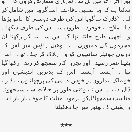
پورا اترے تو میں بل سے تمہاری سفارش کروں گا ۔ہو
سکتا ہے کہ وہ تمہیں باقاعدہ اپنے گروہ میں شامل کر
لے۔’’کلارک نے گویا اس کی طرف دوستی کا ہاتھ بڑھا
دیا۔ ملاح نے خوفزدہ نظروں سے اس کی طرف دیکھا ۔
وہ اچھی طرح جانتا تھا کہ اس سے بنا کر رکھنا ان
مجرموں کی مجبوری ہے۔ وھیل ہاؤس میں اس کے
دونوں جونیئر ساتھیوں کو وہ ہلاک کر چکے تھے۔ اسے
یقینا عمر رسیدہ اور تجربہ کار سمجھ کر زندہ رکھا گیا
تھا ۔ آہستہ آہستہ اس کے بدترین اندیشوں اور
خوفناک اندازوں پر خوش فہمی کی پرچھائیوں نے ڈیرے
ڈال دیے ۔ اس نے وقتی طور پر حالات سے سمجھوتہ
مناسب سمجھا’لیکن برمودا مثلث کا خوف بار بار اسے
بے یقینی کے بھنور میں جا دھکیلتا۔
٭٭٭