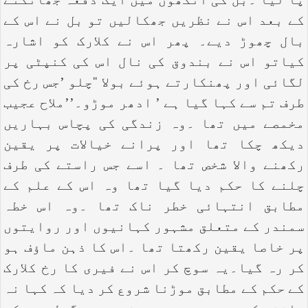
پا لیا ۔بل کی آنکھوں میں ایک دفعہ جھانکنے
کے بعد اس نے نظریں جھکالیں تو بل نے اس کے
بال چھوڑ دیے۔ پھر اس نے کلارک کو اشارہ
کیاتو اس نے بندوق کی نال اس کی کنپٹی پر
لگائی اور پھنکارتے ہوئے بولا ‘‘چلو ’جس رخ کی
طرف تم سے کہا گیا ہے ’ ادھر موڑو۔’’ملاح عجیب
مخمصے میں تھا ۔وہ زندگی کی پچاس بہاریں
دیکھ چکا تھا اور پرانے خیالات پر یقین
رکھنے والا شخص تھا ۔ اسے جس راستے کی طرف
چلنے کا حکم دیا گیا تھا وہ اس کے علم کے
مطابق انتہائی خطر ناک تھا ۔وہ اس خطہ
سمندر کے متعلق مشہور کہانیوں اور روایتوں
پر خاصا یقین رکھتا تھا ۔اس کا ذہن ماؤف ہو
کر رہ گیا۔یہ سوچ کر اس نے فیری کا رخ کلارک
کے حکم کے مطابق موڑنا شروع کر دیا کہ کہا نہ