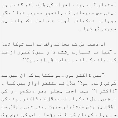
اختیار گرے ہوئے افراد کی طرف اٹھ گئے ۔ وہ
اپنی حس مسیحائی کے ہاتھوں مجبور تھا ’ مگر
دوبارہ تحکمانہ آواز نے اسے رک جانے پر
مجبور کر دیا ۔
اس دفعہ بل کے بجائے ولف نے اسے ٹوکا تھا
۔ ‘‘کیا یہ تمہارے رشتے دار ہیں؟ کیوں ان سے
گلے ملنے کے لئے بے تاب نظر آتے ہو؟’’
‘‘میں ڈاکٹر ہوں ...ہو سکتاہے کہ ان میں سے
کوئی زندہ ہو!’’ بلال نے متفکر آواز میں کہا ۔
‘‘ڈاکٹر !’’ بہت اچھا ...چلو پھر دیکھو ان کی
نبضیں۔ بل نے کہا۔ اسے بلال کے ڈاکٹر ہونے کی
اطلاع پر بڑی خوشگوار حیرت ہوئی تھی ۔ بلال سب
سے پہلے کپتان کی طرف بڑھا ۔ اس کی نبض رک