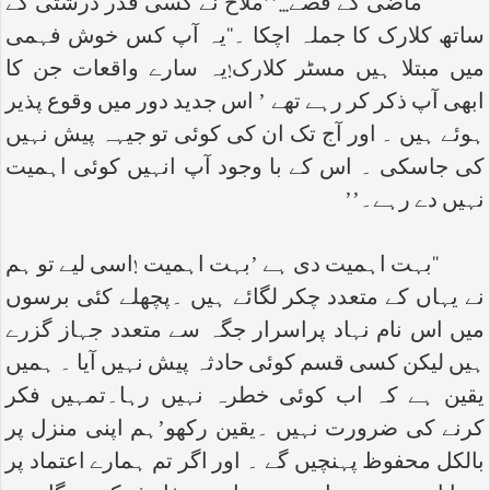
‘‘ماضی کے قصے...’’ملاح نے کسی قدر درشتی کے
ساتھ کلارک کا جملہ اچکا ۔‘‘یہ آپ کس خوش فہمی
میں مبتلا ہیں مسٹر کلارک!یہ سارے واقعات جن کا
ابھی آپ ذکر کر رہے تھے ’ اس جدید دور میں وقوع پذیر
ہوئے ہیں ۔ اور آج تک ان کی کوئی تو جیہہ پیش نہیں
کی جاسکی ۔ اس کے با وجود آپ انہیں کوئی اہمیت
نہیں دے رہے۔’’
‘‘بہت اہمیت دی ہے ’بہت اہمیت !اسی لیے تو ہم
نے یہاں کے متعدد چکر لگائے ہیں ۔پچھلے کئی برسوں
میں اس نام نہاد پراسرار جگہ سے متعدد جہاز گزرے
ہیں لیکن کسی قسم کوئی حادثہ پیش نہیں آیا ۔ ہمیں
یقین ہے کہ اب کوئی خطرہ نہیں رہا۔تمہیں فکر
کرنے کی ضرورت نہیں ۔یقین رکھو’ہم اپنی منزل پر
بالکل محفوظ پہنچیں گے ۔ اور اگر تم ہمارے اعتماد پر