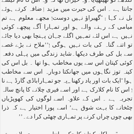
کندھے کو تھپتھپایا۔وہ حیران تھا کہ وہ اس کا نام کیسے
جانتا ہے ۔ اس کی حیرت میں مزید اٖضافہ کرتے ہوئے
بل نے کہا : ‘‘گھبراؤ نہیں دوست! مجھے معلوم ہے تم
میامی کے رہنے والے ہو اور تمہارا آگے پیچھے کوئی
نہیں ہے اس لئے تمہیں اگلے جہان پہنچا بھی دیا جائے
تو اتنے گناہ کی بات نہیں ہوگی !’’ملاح نے بڑے غصے
سے بل کی طرف دیکھا۔شاید زندگی میں پہلی دفعہ
کوئی کپتان اس سے یوں مخاطب ہوا تھا ۔ بل اس کی
کینہ توز نگاہوں میں جھانکتا دوبارہ اس سے مخاطب
ہوا ‘‘ایک بات اور یاد رکھنا ...یہ جو تمہاراباڈی گارڈ ہے نا
! اس کا نام کلارک ہے اور اسے فیری چلانے کا پانچ سالہ
تجربہ ہے ۔ اس کے علاوہ اسے لوگوں کی کھوپڑیاں
چٹخانے کا بہت شوق ہے’ اسے پورا اختیار ہے کہ ذرا
بھی چوں چراں کرنے پر تمہاری چھٹی کرا دے۔’’