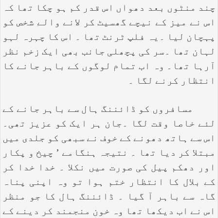
چند منٹوں بعد دھواں اس قدر کم ہو چکا تھا کہ
اس نے میز کے نیچے گھسیٹ کر لانے والے شخص کو
پہچان لیا ۔یہ فلپ ٹرنٹ تھا ۔ اس کا چہرہ لہو
لہان تھا ۔سر کی پچھلی جانب بھی ایک زخم نظر
آرہا تھا۔ وہ اب تمام لوگوں کے باہر جانے کا
انتظار کرنے لگا ۔
مسافروں کو ڈائننگ ہال سے باہر جانے کے
لئے خاصا وقت لگا ۔جان ہر ایک کو عزیز تھی۔
اس سے ہاتھ دھونے کے خوف نے سبھی کو جلدی میں
مبتلا کر دیا تھا ۔ نتیجہ ہنگامے ’ چیخ و پکار
اور دھکم پیل کی صورت میں نکلا ۔ خدا خدا کر
کے بلال کا انتظار ختم ہوا تو وہ اپنی پناہ
گاہ سے باہر آ گیا ۔ ڈائننگ ہال کا جو منظر
اس نے اب دیکھا تھا وہ خون منجمند کر دینے کے