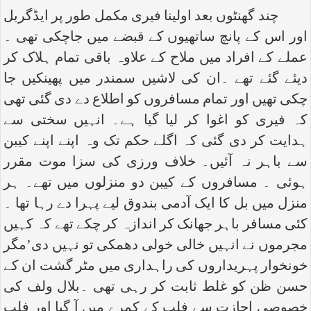
چند گھنٹوں بعد اولینا فیری مکمل طور پر ایڈگربل
اور اس کے پانچ ساتھیوں کے قبضے میں جاچکی تھی ۔
عملے کے افراد میں ملاح کے علاوہ باقی تمام ہلاک کر
دیئے گئے تھے ۔ان کی لاشیں سمندر میں پھینکیں جا
چکی تھیں اور تمام مسافروں کو اطلاع دے دی گئی تھی
کہ فیری کو اغوا کر لیا گیا ہے۔ انہیں سختی سے
ہدایت کر دی گئی کہ اگلے حکم تک وہ اپنے اپنے کیبن
سے باہر نہ آئیں۔ خلاف ورزی کی سزا موت مقرر
ہوئی ۔ مسافروں کے کیبن دو منزلوں میں تھے۔ ہر
منزل میں بل کا ایک آدمی بندوق لیے پہرا دے رہا تھا ۔
کئی مسافر باہر جھانک کر اندازہ کر چکے تھے کہ کہیں
مجرموں نے انہیں خالی خولی دھمکی تو نہیں دی’مگر
خونخوار پہریداروں کی راہداری میں مٹر گشت ان کے
حسن ظن کو غلط ثابت کر رہی تھی ۔بلال ولف کی
خصوصی اجازت سے فلپ کے کمرے میں آ گیا اور فلپ