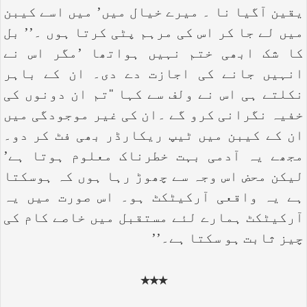
یقین آگیا نا ۔ میرے خیال میں’ میں اسے کیبن
میں لے جا کر اس کی مرہم پٹی کرتا ہوں ۔’’ بل
کا شک ابھی ختم نہیں ہواتھا ’مگر اس نے
انہیں جانے کی اجازت دے دی۔ ان کے باہر
نکلتے ہی اس نے ولف سے کہا ‘‘تم ان دونوں کی
خفیہ نگرانی کرو گے ۔ان کی غیر موجودگی میں
ان کے کیبن میں ٹیپ ریکارڈر بھی فٹ کر دو۔
مجھے یہ آدمی بہت خطرناک معلوم ہوتا ہے’
لیکن محض اس وجہ سے چھوڑ رہا ہوں کہ ہوسکتا
ہے یہ واقعی آرکیٹکٹ ہو۔ اس صورت میں یہ
آرکیٹکٹ ہمارے لئے مستقبل میں خاصے کام کی
چیز ثابت ہو سکتا ہے۔’’
٭٭٭