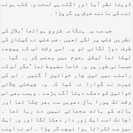
ڈوبتا نظر آیا اور اگلے ہی لمحے وہ کٹے ہوئے
تنے کی مانند فرش پر گرپڑا ۔
جب سے یہ ہنگامہ شروع ہواتھا ’بلال کی
نظریں فلپ پر لگی تھیں ۔جب فلپ نے کپتان کی
طرف دوڑ لگائی تو وہ اسی وقت اس کے پیچھے
لپکا تھا لیکن ہجوم میں پھنس کر رہ گیا ۔
جسمانی طور پر وہ خاصا مضبوط تھا ’مگر اس کے
راستے میں تین چار خواتین آ گئیں ۔ اس کی
غیرت نے گوارا نہ کیا کہ وہ چیختی چلاتی
خواتین کو دھکے دیتا آگے بڑھے ۔ ویسے بھی اس
وقت تک پورا ہال دھویں سے بھر چکا تھا اور
ہاتھ کو ہاتھ سجھائی نہیں دے رہا تھا ۔
اچانک اسے ایک زور دار دھکا لگا اور وہ ایک
میز سے ٹکراتا ہوا نیچے گر پڑا ۔ اس نے اپنے