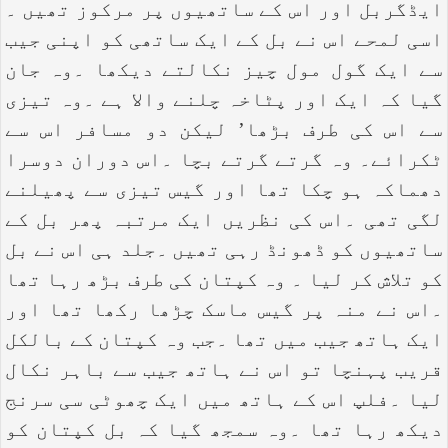
ایڈگربل اور اس کے ساتھیوں پر مرکوز تھیں ۔
اسی لمحے اس نے بل کے ایک ساتھی کو اپنی جیب
سے ایک گول مول چیز نکالتے دیکھا ۔وہ جان
گیا کہ ایک اور پٹاخہ چلنے والا ہے ۔وہ تیزی
سے اس کی طرف بڑھا’ لیکن دو مسافر اس سے
ٹکرائے۔ وہ گرتے گرتے بچا ۔اس دوران دوسرا
دھماکہ ہو چکا تھا اور گیس تیزی سے پھیلنے
لگی تھی ۔اس کی نظریں ایک مرتبہ پھر بل کے
ساتھیوں کو ڈھونڈ رہی تھیں ۔جلد ہی اس نے بل
کو تلاش کر لیا ۔ وہ کپتان کی طرف بڑھ رہا تھا
۔اس نے منہ پر گیس ماسک چڑھا رکھا تھا اور
ایک ہاتھ جیب میں تھا ۔جب وہ کپتان کے بالکل
قریب پہنچا تو اس نے ہاتھ جیب سے باہر نکال
لیا ۔فلپ اس کے ہاتھ میں ایک چھوٹی سی سرنج
دیکھ رہا تھا ۔وہ سمجھ گیا کہ بل کپتان کو