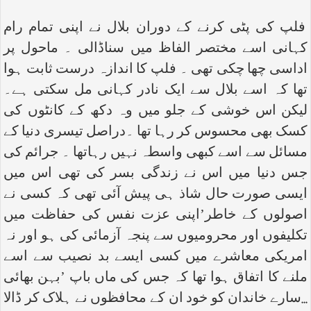
فلپ کی پٹی کرنے کے دوران بلال نے اپنی تمام رام
کہانی اسے مختصر الفاظ میں سناڈالی ۔ ماحول پر
اداسی چھا چکی تھی ۔ فلپ کا اندازہ درست ثابت ہوا
تھا کہ اسے بلال سے ایک نادر کہانی مل سکتی ہے۔
لیکن اس خوشی کے جلو میں وہ دکھ کے کانٹوں کی
کسک بھی محسوس کر رہا تھا ۔دراصل تیسری دنیا کے
مسائل سے اسے کبھی واسطہ نہیں رہاتھا ۔ جرائم کی
جس دنیا میں اس نے زندگی بسر کی تھی اس میں
ایسی صورت حال شاذ ہی پیش آئی تھی کہ کسی نے
اصولوں کے خاطر’اپنی عزت نفس کی حفاظت میں
تکلیفوں اور محرومیوں سے پنجہ آزمائی کی ہو اور نہ
امریکی معاشرے میں کسی ایسے بد نصیب سے اسے
ملنے کا اتفاق ہوا تھا کہ جس کی ماں باپ ’بہن بھائی
...سارے خاندان کو خود ان کے محافظوں نے ہلاک کر ڈالا