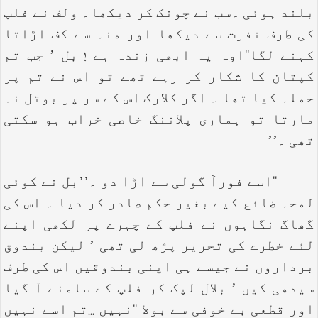
بلند ہوئی ۔سب نے چونک کر دیکھا۔ ولف نے فلپ
کی طرف نفرت سے دیکھا اور منہ سے کف اڑاتا
کہنے لگا‘‘اوہ یہ ابھی زندہ ہے ! بل ’ جب تم
کپتان کا شکار کر رہے تھے تو اس نے تم پر
حملہ کیا تھا ۔ اگر کلارک اس کے سر پر بوتل نہ
مارتا تو ہماری پلاننگ خاصی خراب ہو سکتی
تھی ۔’’
‘‘اسے فوراً گولی سے اڑا دو ۔’’بل نے کوئی
لمحہ ضائع کیے بغیر حکم صادر کر دیا ۔ اس کی
گھاگ نگاہوں نے فلپ کے چہرے پر لکھی اپنے
لئے خطرے کی تحریر پڑھ لی تھی ’ لیکن بندوق
برداروں نے جیسے ہی اپنی بندوقیں اس کی طرف
سیدھی کیں ’ بلال لپک کر فلپ کے سامنے آ گیا
اور قطعی بے خوفی سے بولا ‘‘نہیں ...تم اسے نہیں