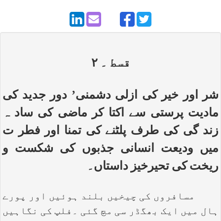
قسط ۔ ۲
شر اور خیر کی ازلی دشمنی’ دور جدید کی
مادیت پرستی سے اکتا کر ماضی کی ساد ہ
زند گی کی طرف پلٹنے کی تمنا اور فطر ت
میں ودیعت انسانی جذبوں کی شکست و
ریخت کی تحیرخیز داستاں۔
مسافروں کی چیخیں بلند ہوئیں اور پورے
ہال میں ایک بھگڈر سی مچ گئی ۔فلپ کی نگاہیں