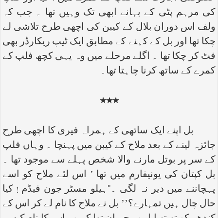
کی مرہم پٹی کے بہانے ابھی تک وہیں تھا ۔ جب کہ
ولف اس دوران بلال کے کیبن کی اچھی طرح تلاشی لے
چکا تھا اور بل کے کہنے کے مطابق ایک ٹیپ ریکارڈر بھی
فٹ کر چکا تھا ۔ اگلے مرحلے میں وہ یہی کچھ فلپ کے
کمرے کے ساتھ کرنا چاہتا تھا۔
٭٭٭
بل اپنے ایک ساتھی کے ہمراہ فیری کا اچھی طرح
جائزہ لینے کے بعد ملاح کے کیبن میں پہنچا ۔ وہاں فلپ
کے سر پر بوتل مارنے والا شخص پہلے سے موجود تھا ۔
بل کپتان کی یونیفارم میں تھا ’ اس لئے ملاح کو اسے
پہچاننے میں دیر نہ لگی ۔‘‘ہیلو مسٹر جون فیڈم ! کیا
حال چال ہیں تمہارے؟’’ بل نے ملاح کا نام لے کر اس کے