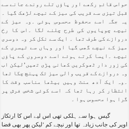
حواس قائم رکھے اور پاؤں تلے روندے جانے سے
قبل تیزی سے قریب کی میز کے نیچے لڑھک گیا ۔
یہ جگہ اسے محفوظ محسوس ہوئی ۔وہ میز کے
نیچے چوپایوں کی طرح چلنے لگا ۔اس کا رخ
دروازے کی طرف تھا ۔ ایک سے نکل کر وہ دوسری
میز کے نیچے گھس گیا اور وہاں سے تیسری کے
نیچے ۔ایسا کرتے ہوئے اسے دوسروں کے پاؤں
کی زور دار ٹھوکریں کھانی پڑی تھیں’لیکن اب
وہ دروازے کے قریب والی میز تک پہنچ چکا تھا
۔وہ ایک آدھ منٹ وہیں بیٹھا مناسب وقت کا
انتظار کر رہا تھا کہ اسے کوئی شخص فرش پر
گرا ہوا محسوس ہوا ۔
گیس ہوا سے ہلکی تھی اس لیے اس کا ارتکاز
اوپر کی جانب زیادہ تھا اور نیچے کم ’لیکن پھر بھی فضا