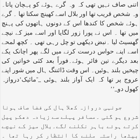
اتنی صاف نہیں تھی کہ وہ گرے ہوئے کو پہچان پاتا۔
وہ شخص قریب تھا اور بلال اسے کھینچ سکتا تھا ۔ گرے
ہوئے شخص کا کندھا اس کے دونوں ہاتھوں کی پہنچ
میں تھا ۔ اس نے پورا زور لگایا اور اسے میز کے نیچے
گھسیٹ لیا ۔نبض دیکھی تو چل رہی تھی ۔ کچھ لمحے
اسے اپنے حواس درست کرنے میں لگے پھر اچانک یکے
بعد دیگرے تین فائر ہوئے۔فوراً بعد کئی خواتین کی
چیخیں بلند ہوئیں۔ اس وقت ڈائننگ ہال میں شور اپنے
عروج پر تھا کہ ایک آواز بلند ہوئی ...‘‘مائیک’دروازہ
کھول دو...’’
جونہی دروازہ کھلا ہال کی فضا صاف ہونا
شروع ہو گئی ۔مسافر پہلے سے زیادہ دھکم پیل
کرتے ہوئے باہر نکلنے لگے۔بلال میز کے نیچے
بیٹھا راستہ ملنے کا انتظار کر رہا تھا ۔