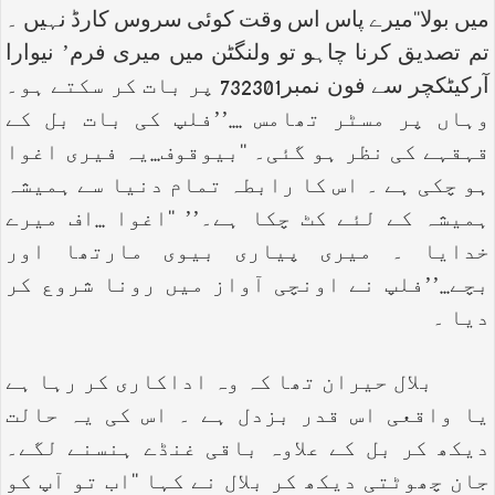
میں بولا‘‘میرے پاس اس وقت کوئی سروس کارڈ نہیں ۔
تم تصدیق کرنا چاہو تو ولنگٹن میں میری فرم’ نیوارا
آرکیٹکچر سے فون نمبر732301 پر بات کر سکتے ہو۔
وہاں پر مسٹر تھامس ....’’فلپ کی بات بل کے
قہقہے کی نظر ہو گئی۔ ‘‘بیوقوف...یہ فیری اغوا
ہو چکی ہے ۔ اس کا رابطہ تمام دنیا سے ہمیشہ
ہمیشہ کے لئے کٹ چکا ہے۔’’ ‘‘اغوا ...اف میرے
خدایا ۔ میری پیاری بیوی مارتھا اور
بچے...’’فلپ نے اونچی آواز میں رونا شروع کر
دیا ۔
بلال حیران تھا کہ وہ اداکاری کر رہا ہے
یا واقعی اس قدر بزدل ہے ۔ اس کی یہ حالت
دیکھ کر بل کے علاوہ باقی غنڈے ہنسنے لگے۔
جان چھوٹتی دیکھ کر بلال نے کہا ‘‘اب تو آپ کو