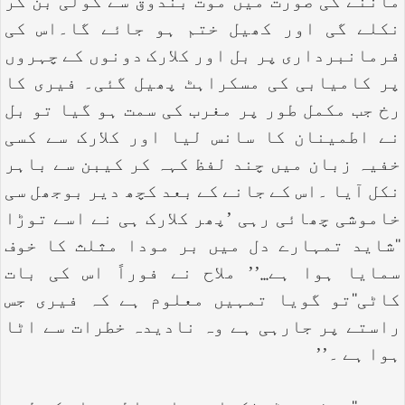
ماننے کی صورت میں موت بندوق سے گولی بن کر
نکلے گی اور کھیل ختم ہو جائے گا۔اس کی
فرمانبرداری پر بل اور کلارک دونوں کے چہروں
پر کامیابی کی مسکراہٹ پھیل گئی۔ فیری کا
رخ جب مکمل طور پر مغرب کی سمت ہو گیا تو بل
نے اطمینان کا سانس لیا اور کلارک سے کسی
خفیہ زبان میں چند لفظ کہہ کر کیبن سے باہر
نکل آیا ۔اس کے جانے کے بعد کچھ دیر بوجھل سی
خاموشی چھائی رہی ’پھر کلارک ہی نے اسے توڑا
‘‘شاید تمہارے دل میں بر مودا مثلث کا خوف
سمایا ہوا ہے...’’ ملاح نے فوراً اس کی بات
کاٹی‘‘تو گویا تمہیں معلوم ہے کہ فیری جس
راستے پر جارہی ہے وہ نادیدہ خطرات سے اٹا
ہوا ہے ۔’’