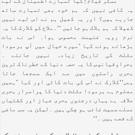
‘‘مسٹر فیڈم ! کیا تمہارے اطمینان کے لیے
یہ کافی نہیں کہ ہم خود بھی تمہارے ساتھ
جارہے ہیں؟ اور یہ کھیل ہم نے اس لیے نہیں
کھیلا کہ ہم ہلاک ہو جائیں ’’۔ملاح کو کلارک کا یہ
نرم رویہ غنیمت محسوس ہوا۔ اس نے بات
بڑھاتے ہوئے کہا ‘‘میرے خیال میں آپ برمودا
مثلث کی تاریخ زیادہ نہیں جانتے ۔
بحراوقیانوس کا یہ حصہ دنیا کے خطرناک ترین
بحری راستوں میں سے ایک سمجھا جاتا
ہے...’’کلارک نے اس کی بات کاٹی اور کہا ‘‘ہمیں
معلوم ہے برمودا مثلث دنیا کا پراسرار بحری
علاقہ ہے یہاں درجنوں بحری جہاز اور کشتیاں
عملے سمیت غائب ہو چکی ہیں ۔لیکن یہ سب ماضی
کے قصے ہیں ۔’’