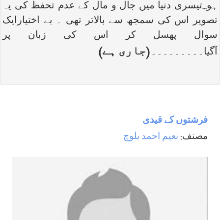
ہو...تیسری دنیا میں جال و مال کے عدم تحفظ کی یہ
تصویر اس کی سمجھ سے بالاتر تھی ۔ بے اختیارایک
سوال پھسل کر اس کی زبان پر
(جاری ہے)
آگیا۔۔۔۔۔۔۔۔۔
فرشتوں کے قیدی
مصنف:
نعیم احمد بلوچ