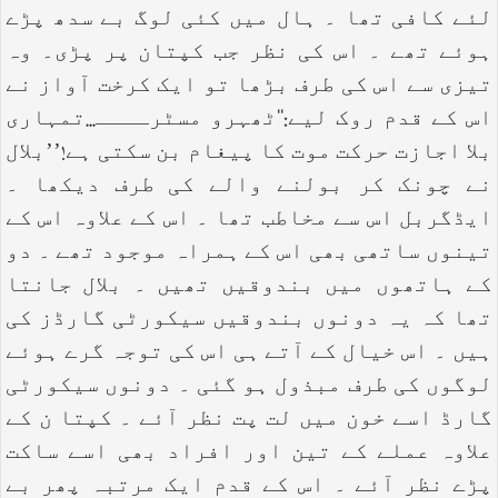
لئے کافی تھا ۔ ہال میں کئی لوگ بے سدھ پڑے
ہوئے تھے ۔ اس کی نظر جب کپتان پر پڑی۔ وہ
تیزی سے اس کی طرف بڑھا تو ایک کرخت آواز نے
اس کے قدم روک لیے:‘‘ٹھہرو مسٹرــــ...تمہاری
بلا اجازت حرکت موت کا پیغام بن سکتی ہے!’’بلال
نے چونک کر بولنے والے کی طرف دیکھا ۔
ایڈگربل اس سے مخاطب تھا ۔ اس کے علاوہ اس کے
تینوں ساتھی بھی اس کے ہمراہ موجود تھے ۔ دو
کے ہاتھوں میں بندوقیں تھیں ۔ بلال جانتا
تھا کہ یہ دونوں بندوقیں سیکورٹی گارڈز کی
ہیں ۔ اس خیال کے آتے ہی اس کی توجہ گرے ہوئے
لوگوں کی طرف مبذول ہو گئی ۔ دونوں سیکورٹی
گارڈ اسے خون میں لت پت نظر آئے ۔ کپتا ن کے
علاوہ عملے کے تین اور افراد بھی اسے ساکت
پڑے نظر آئے ۔ اس کے قدم ایک مرتبہ پھر بے