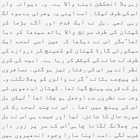
زہریلا انجکشن دینے والا ہے۔ وہ دیوانہ وار
اس کی طرف لپکا۔ اسے اپنی یہ پھرتی بے سود لگ
رہی تھی ۔بل نے ایک قدم اور آگے بڑھا کر
کپتان کی طرف سرنج والا ہاتھ سیدھا کر دیا
تھا’مگر اس نے دیکھا کہ عین اسی لمحے ایک
سیکورٹی گارڈ کپتان کو کھینچ کر دروازے کی
طرف لے جانے کی کوشش کر رہا ہے۔ امید کی کرن
نظر آنے پر اس کی رفتار تیز ہو گئی۔ مسافروں
کو پیچھے ہٹاتے ’ گرنے والوں کو پھلانگتے وہ
بل کے قریب پہنچ گیا تھا۔ کپتان اب دھویں کی
وجہ سے نظروں سے اوجھل ہو چکا تھا ’ لیکن بل
اس کی پہنچ میں تھا ۔ اس نے چند لمحے رک کر
صورت حال کا جائزہ لیا اور جیسے ہی اس نے بل
پر چھلانگ لگانا چاہی’اس کے سر پر زور دار
ضرب لگی ۔اسے اپنا سارا وجود اندھیروں میں