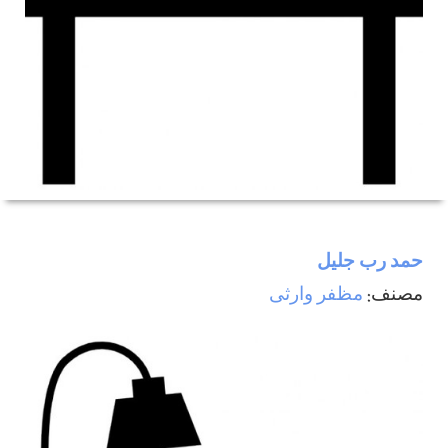
حمد رب جليل
مصنف:
مظفر وارثی