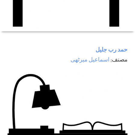
حمد رب جليل
مصنف:
اسماعيل ميرٹھی