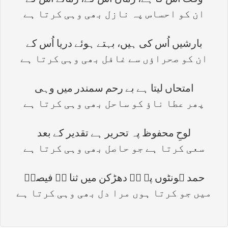
وقت اس کا ہے، زماں اُس کے، زمانے اُس کے
ان کو احساس پہ نازل بھی وہی کرتا ہے
بارشیں اُس کی ہیں، بہتے ہوئے دریا اُس کے
ان کو صحراؤں سے غافل بھی وہی کرتا ہے
امتحاں لیتا ہے بے رحم سمندر میں وہی
پھر عطا ناؤ کو ساحل بھی وہی کرتا ہے
لوحِ محفوظ پہ تحریر ہے تقدیر کے بعد
سعی کرتا ہے جو حاصل بھی وہی کرتا ہے
حمد ہونٹوں پہ ہے دھڑکن میں ثنا ہے فیصلؔ
میں جو کرتا ہوں مرا دل بھی وہی کرتا ہے