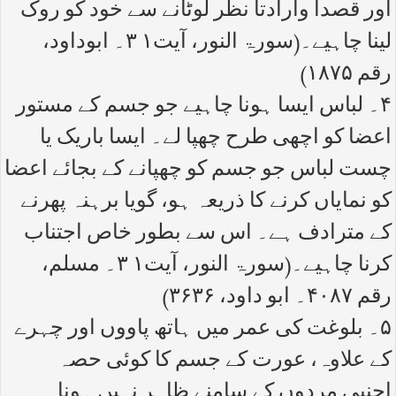
اور قصداً وارادتاً نظر لوٹانے سے خود کو روک
لینا چاہیے۔(سورۃ النور، آیت۱ ۳۔ ابوداود،
رقم ۱۸۷۵)
۴۔ لباس ایسا ہونا چاہیے جو جسم کے مستور
اعضا کو اچھی طرح چھپا لے۔ ایسا باریک یا
چست لباس جو جسم کو چھپانے کے بجائے اعضا
کو نمایاں کرنے کا ذریعہ ہو، گویا برہنہ پھرنے
کے مترادف ہے۔ اس سے بطور خاص اجتناب
کرنا چاہیے۔(سورۃ النور، آیت۱ ۳۔ مسلم،
رقم ۴۰۸۷۔ ابو داود، ۳۶۳۶)
۵۔ بلوغت کی عمر میں ہاتھ پاووں اور چہرے
کے علاوہ، عورت کے جسم کا کوئی حصہ
اجنبی مردوں کے سامنے ظاہر نہیں ہونا