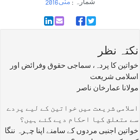
شمارہ :
مئی2016
نکتہ نظر
خواتین کا پردہ، سماجی حقوق وفرائض اور
اسلامی شریعت
مولانا عمارخان ناصر
اسلامی شریعت میں خواتین کے لیے پردے
سے متعلق کیا احکام دیے گئے ہیں؟
خواتین اجنبی مردوں کے سامنے اپنا چہرہ ننگا