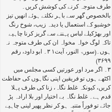
طرف متوجہ کرنے کی کوشش کریں۔
بالخصوص گھر سے باہر نکلتے ہوئے انھیں تیز
خوشبو کے استعمال یا دیدہ زیب، شوخ رنگ
اور بھڑکیلے لباس پہننے سے گریز کرنا چاہیے
تاکہ لوگ خواہ مخواہ ان کی طرف متوجہ نہ
ہوں۔(سورۃ النور، آیت۱ ۳۔ ابو داود، رقم
۳۶۹۹)
۳۔ اگر مرد اور عورتیں کسی مجلس میں
اکٹھے ہوں تو فریقین اپنی نگاہوں کی حفاظت
کریں، کیونکہ غلط نگاہ، زنا کی طرف پہلا
قدم ہے۔ غلط نگاہ بے اختیار اور بلا ارادہ پڑ
جائے تو فوراً متنبہ ہو کر نظر پھیر لینی چاہیے