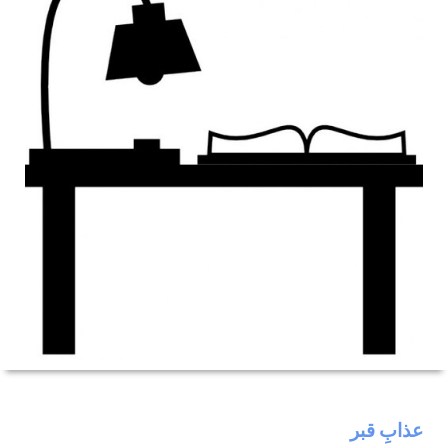
عذابِ قبر