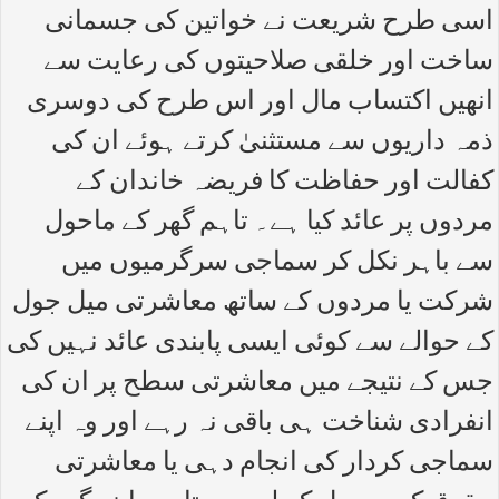
اسی طرح شریعت نے خواتین کی جسمانی
ساخت اور خلقی صلاحیتوں کی رعایت سے
انھیں اکتساب مال اور اس طرح کی دوسری
ذمہ داریوں سے مستثنیٰ کرتے ہوئے ان کی
کفالت اور حفاظت کا فریضہ خاندان کے
مردوں پر عائد کیا ہے۔ تاہم گھر کے ماحول
سے باہر نکل کر سماجی سرگرمیوں میں
شرکت یا مردوں کے ساتھ معاشرتی میل جول
کے حوالے سے کوئی ایسی پابندی عائد نہیں کی
جس کے نتیجے میں معاشرتی سطح پر ان کی
انفرادی شناخت ہی باقی نہ رہے اور وہ اپنے
سماجی کردار کی انجام دہی یا معاشرتی