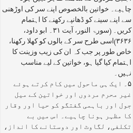
چاہیے۔ خواتین بالخصوص اپنے سر کی اوڑھنی
سے اپنے سینے کو ڈھانپے رکھنے کا اہتمام
کریں۔ (سورۃ النور، آیت ۳۱۔ ابو داود،
۳۶۳۶)اسی طرح سر کے بالوں کو کھلا رکھنا،
خاص طور پر جب کہ ان کی زیب وزینت کا
اہتمام کیا گیا ہو، خواتین کے لیے مناسب
نہیں۔
۵۔ ایک ہی ماحول میں کام کرتے ہوئے
غیر محرم مردوں اور خواتین کے میل
جول اور باہمی گفتگو کو حیا اور وقار
کا مظہر ہونا چاہیے۔ اس میں بے
تکلفی، لگاوٹ اور دوستانے کا انداز،