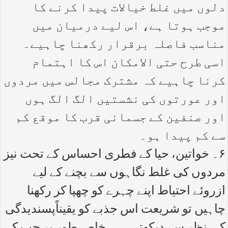
دلوں میں غلط خیالات پیدا کرنے کا
موجب ہوتا ہے، اس لیے درمیان میں
مناسب فاصلہ برقرار رکھنا چاہیے۔
اسی طرح حتی الامکان اس کا اہتمام
کرنا چاہیے کہ مشترک مجالس میں مردوں
اور عورتوں کی نشستیں الگ الگ ہوں
اور صنفین کے جسمانی قرب کا موقع کم
سے کم پیدا ہو۔
۶۔ خواتین، حیا کے فطری احساس کے تحت نیز
مردوں کی غلط نگاہوں سے بچنے کے لیے
ازروئے احتیاط اپنے چہرے کو چھپا کر رکھنا
چاہیں تو شریعت اس جذبے کو یقیناًپسندیدگی