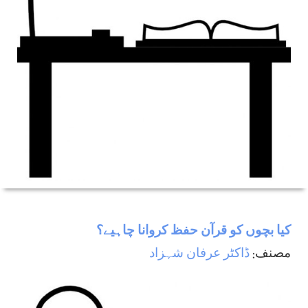
كيا بچوں كو قرآن حفظ كروانا چاہيے؟
مصنف:
ڈاکٹر عرفان شہزاد