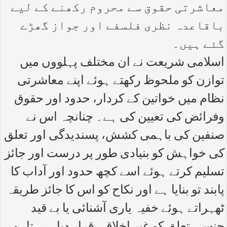
معاشرتی حقوق سے محروم رکھنے کے لیے
باقاعدہ نظری فلسفے اور جواز گھڑے
گئے ہیں۔
اسلامی شریعت نے ان مختلف پہلووں میں
توازن کو ملحوظ رکھتے ہوئے اپنے معاشرتی
نظام میں خواتین کے کردار، حدود اور حقوق
وفرائض کی تعیین کی ہے۔ چنانچہ اس نے
صنفین کی باہمی کشش، پسندیدگی اور تعلق
کی خواہش کو بنیادی طور پر درست اور جائز
تسلیم کرتے ہوئے اسے کچھ حدود اور آداب کا
پابند تو بنایا ہے اور نکاح کو اس کا جائز طریقہ
ٹھہراتے ہوئے خفیہ یاری آشنائی یا بے قید