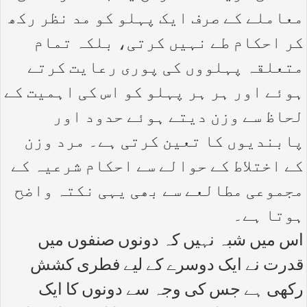
معاملے کے صرف ایک پہلو کو مد نظر رکھ
کر احکام طے نہیں کرتی، بلکہ تمام
متعلقہ پہلووں کی پوری رعایت کرتے
ہوئے اور ہر ہر پہلو کو اس کی اہمیت کے
لحاظ سے وزن دیتے ہوئے حدود اور
پابندیوں کا تعین کرتی ہے۔ مرد وزن
کے اختلاط کے حوالے سے احکام شرعیہ کے
مجموعی مطالعے سے بھی یہی نکتہ واضح
ہوتا ہے۔
اس میں شبہ نہیں کہ دونوں صنفوں میں
قدرت نے ایک دوسرے کے لیے فطری کشش
رکھی ہے جس کی وجہ سے دونوں کا ایک