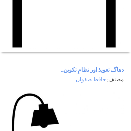
دھاگے تعویذ اور نظامِ تکوین...
مصنف:
حافظ صفوان