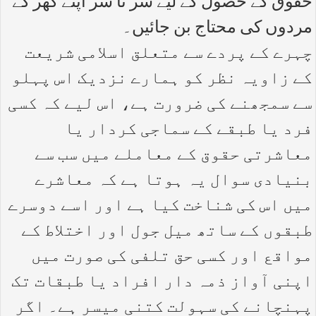
حقوق کے حصول کے لیے سر تا سر اپنے گھر کے
مردوں کی محتاج بن جائیں۔
چہرے کے پردے سے متعلق اسلامی شریعت
کے زاویہ نظر کو ہمارے نزدیک اس پہلو
سے سمجھنے کی ضرورت ہے، اس لیے کہ کسی
فرد یا طبقے کے سماجی کردار یا
معاشرتی حقوق کے معاملے میں سب سے
بنیادی سوال یہ ہوتا ہے کہ معاشرے
میں اس کی شناخت کیا ہے اور اسے دوسرے
طبقوں کے ساتھ میل جول اور اختلاط کے
مواقع اور کسی حق تلفی کی صورت میں
اپنی آواز ذمہ دار افراد یا طبقات تک
پہنچانے کی سہولت کتنی میسر ہے۔ اگر