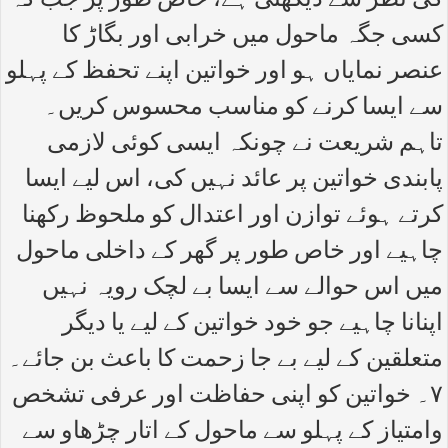
کی نظر سے دیکھتی ہے، خاص طور پر جب کہ
کسی جگہ ماحول میں خرابی اور بگاڑ کا
عنصر نمایاں ہو اور خواتین اپنے تحفظ کے پہلو
سے ایسا کرنے کو مناسب محسوس کریں۔
تاہم شریعت نے چونکہ ایسی کوئی لازمی
پابندی خواتین پر عائد نہیں کی، اس لیے ایسا
کرتے ہوئے توازن اور اعتدال کو ملحوظ رکھنا
چاہیے اور خاص طور پر گھر کے داخلی ماحول
میں اس حوالے سے ایسا بے لچک رویہ نہیں
اپنانا چاہیے جو خود خواتین کے لیے یا دیگر
متعلقین کے لیے بے جا زحمت کا باعث بن جائے۔
۷۔ خواتین کو اپنی حفاظت اور عرفی تشخص
وامتیاز کے پہلو سے ماحول کے اتار چڑھاو سے