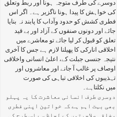
دوسرے کی طرف متوجہ ہونا اور ربط وتعلق
کی خواہش کا پیدا ہونا ناگزیر ہے۔ اگر اس
فطری کشش کو حدود وآداب کا پابند نہ بنایا
جائے اور دونوں صنفوں کے آزاد اور بے قید
تعلق کو قبول کر لیا جائے تو معاشرے میں
اخلاقی انارکی کا پھیلنا لازم ہے جس کا آخری
نتیجہ جنسی جبلت کے، اعلیٰ انسانی واخلاقی
اوصاف پر غالب آ جانے اور معاشروں اور
تہذیبوں کی اخلاقی تباہی کی صورت
میں نکلتاہے۔
دوسری طرف انسانی معاشرت کا یہ پہلو
بھی بہت اہم ہے کہ خواتین اپنی فطری
وخلقی صلاحیتوں کے لحاظ سے اس طرح کی