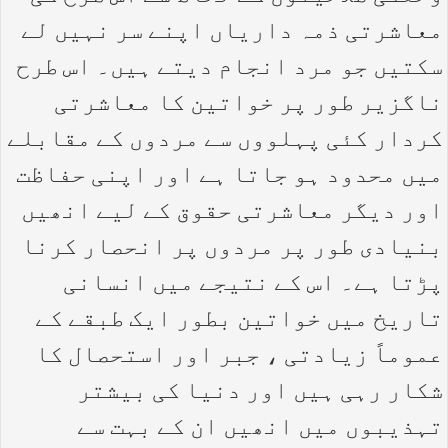
معاشرتی ذمہ داریاں اپنے سر نہیں لے
سکتیں جو مرد انجام دیتے ہیں۔ اس طرح
ناگزیر طور پر خواتین کا معاشرتی
کردار کئی پہلووں سے مردوں کے مقابلے
میں محدود ہو جاتا ہے اور اپنی حفاظت
اور دیگر معاشرتی حقوق کے لیے انھیں
بنیادی طور پر مردوں پر انحصار کرنا
پڑتا ہے۔ اس کے نتیجے میں انسانی
تاریخ میں خواتین بطور ایک طبقے کے
عموماً زیادتی ، جبر اور استحصال کا
شکار رہی ہیں اور دنیا کی بیشتر
تہذیبوں میں انھیں ان کے بہت سے