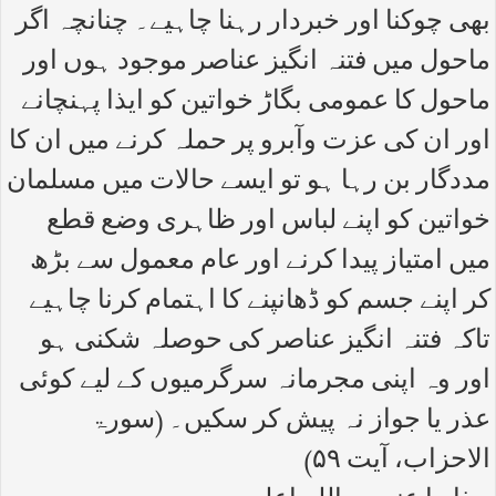
بھی چوکنا اور خبردار رہنا چاہیے۔ چنانچہ اگر
ماحول میں فتنہ انگیز عناصر موجود ہوں اور
ماحول کا عمومی بگاڑ خواتین کو ایذا پہنچانے
اور ان کی عزت وآبرو پر حملہ کرنے میں ان کا
مددگار بن رہا ہو تو ایسے حالات میں مسلمان
خواتین کو اپنے لباس اور ظاہری وضع قطع
میں امتیاز پیدا کرنے اور عام معمول سے بڑھ
کر اپنے جسم کو ڈھانپنے کا اہتمام کرنا چاہیے
تاکہ فتنہ انگیز عناصر کی حوصلہ شکنی ہو
اور وہ اپنی مجرمانہ سرگرمیوں کے لیے کوئی
عذر یا جواز نہ پیش کر سکیں۔ (سورۃ
الاحزاب، آیت ۵۹)