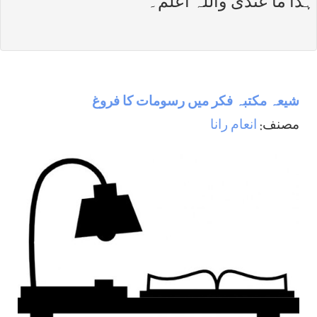
ہذا ما عندی واللہ اعلم۔
شيعہ مكتبہ فكر ميں رسومات كا فروغ
مصنف:
انعام رانا