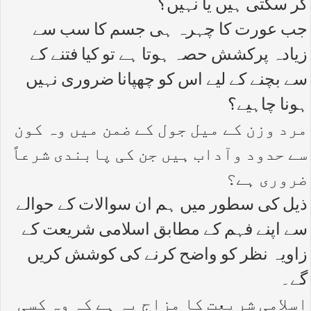
کر سکتی ہیں یا نہیں؟
جب عورت کا چہرہ ہی جسم کا سب سے
زیادہ پرکشش حصہ ہوتا ہے تو کیا فتنے کے
سے بچنے کے لیے اس کو چھپانا ضروری نہیں
ہونا چاہیے؟
مرد وزن کے میل جول کے ضمن میں وہ کون
سے حدود وآداب ہیں جن کی پابندی شرعاً
ضروری ہے؟
ذیل کی سطور میں ہم ان سوالات کے حوالے
سے اپنے فہم کے مطابق اسلامی شریعت کے
زاویہ نظر کو واضح کرنے کی کوشش کریں
گے۔
اسلامی شریعت کا مزاج یہ ہے کہ وہ کسی