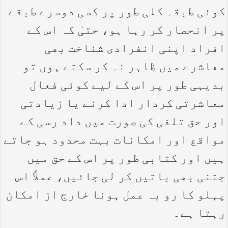
کوئی طبقہ کلی طور پر کسی دوسرے طبقے
پر انحصار کر رہا ہو، حتیٰ کہ اس کے
افراد اپنی انفرادی شناخت بھی
معاشرے میں ظاہر نہ کر سکتے ہوں تو
بدیہی طور پر اس کے لیے کوئی فعال
معاشرتی کردار ادا کرنے یا زیادتی
اور حق تلفی کی صورت میں داد رسی کے
مواقع اور امکانات بہت محدود ہو جاتے
ہیں اور کتابی طور پر اس کے حق میں
جتنی بھی باتیں کر لی جائیں، عملاً اس
پہلو کا رو بہ عمل ہونا خارج از امکان
رہتا ہے۔