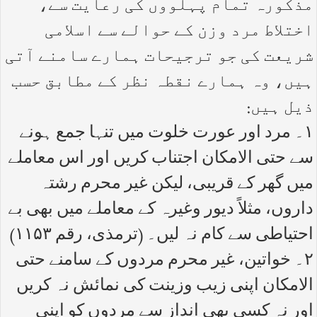
مذکورہ تمام پہلووں کی رعایت سے،
اختلاط مرد وزن کے حوالے سے اسلامی
شریعت کی جو ترجیحات ہمارے سامنے آتی
ہیں، وہ ہمارے نقطہ نظر کے مطابق حسب
ذیل ہیں:
۱۔ مرد اور عورت خلوت میں تنہا جمع ہونے
سے حتی الامکان اجتناب کریں اور اس معاملے
میں گھر کے قریبی، لیکن غیر محرم رشتہ
داروں، مثلاً دیور وغیرہ کے معاملے میں بھی بے
احتیاطی سے کام نہ لیں۔ (ترمذی، رقم ۱۱۵۳)
۲۔ خواتین، غیر محرم مردوں کے سامنے حتی
الامکان اپنی زیب وزینت کی نمائش نہ کریں
اور نہ کسی بھی انداز سے مردوں کو اپنی