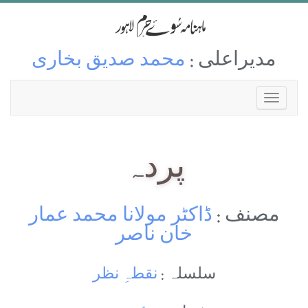
مدیراعلی :
محمد صدیق بخاری
پردہ
مصنف :
ڈاکٹر مولانا محمد عمار
خان ناصر
سلسلہ :
نقطہِ نظر