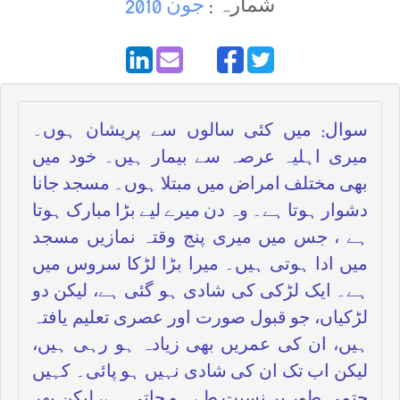
شمارہ :
جون 2010
سوال: میں کئی سالوں سے پریشان ہوں۔
میری اہلیہ عرصہ سے بیمار ہیں۔ خود میں
بھی مختلف امراض میں مبتلا ہوں۔ مسجد جانا
دشوار ہوتا ہے۔ وہ دن میرے لیے بڑا مبارک ہوتا
ہے ، جس میں میری پنج وقتہ نمازیں مسجد
میں ادا ہوتی ہیں۔ میرا بڑا لڑکا سروس میں
ہے۔ ایک لڑکی کی شادی ہو گئی ہے، لیکن دو
لڑکیاں، جو قبول صورت اور عصری تعلیم یافتہ
ہیں، ان کی عمریں بھی زیادہ ہو رہی ہیں،
لیکن اب تک ان کی شادی نہیں ہو پائی۔ کہیں