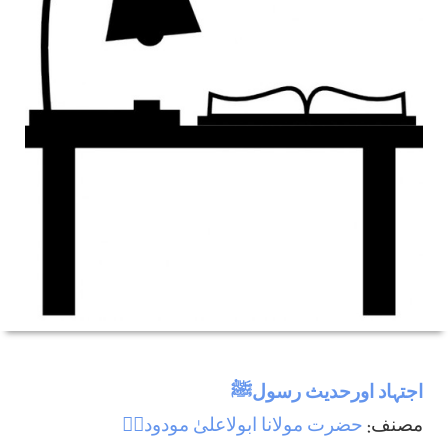
اجتہاد اورحديث رسولﷺ
مصنف:
حضرت مولانا ابولاعلیٰ مودودیؒ