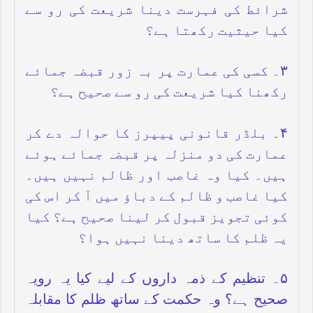
شرائط کی فہرست دینا شریعت کی رو سے
کیا حیثیت رکھتا ہے؟
۳۔ کسی کی عمارت پر بہ زور قبضہ جمائے
رکھنا کیا شریعت کی رو سے صحیح ہے؟
۴۔ بلڈر قانونی پیپرز کا حوالہ دے کر
عمارت کی دو منزلہ پر قبضہ جمائے ہوئے
ہیں۔ کیا وہ غاصب اور ظالم نہیں ہیں۔
کیا غاصب و ظالم کے دباؤ میں آ کر اس کی
کوئی تجویز قبول کر لینا صحیح ہے؟ کیا
یہ ظلم کا ساتھ دینا نہیں ہوا؟
۵۔ تنظیم کے ذمہ داروں کے لیے کیا یہ رویہ
صحیح ہے؟ وہ حکمت کے ساتھ ظلم کا مقابلہ