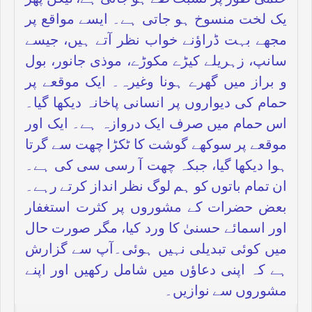
حتمی طور پر نسبت طے ہو جاتی ہے، لیکن پھر
یک لخت منسوخ ہو جاتی ہے۔ ایسے مواقع پر
مجھے بہت ڈراؤنے خواب نظر آتے ہیں، جیسے
سانپ، زہریلے کیڑے مکوڑے، موذی جانور، بول
و براز میں گھرے ہونا وغیرہ۔ ایک موقعے پر
حمام کی دیواروں پر انسانی پاخانہ دیکھا گیا۔
اس حمام میں صرف ایک دروازہ ہے۔ ایک اور
موقعے پر سوکھے گوشت کا ٹکڑا چھت سے گرتا
ہوا دیکھا گیا، جبکہ چھت آ رسی سی کی ہے۔
ان تمام باتوں کو ہم لوگ نظر انداز کرتے رہے۔
بعض حضرات کے مشوروں پر کثرت استغفار
اور اسمائے حسنیٰ کا ورد کیا، مگر صورت حال
میں کوئی تبدیلی نہیں ہوئی۔آپ سے گزارش
ہے کہ اپنی دعاؤں میں شامل رکھیں اور اپنے
مشوروں سے نوازیں۔