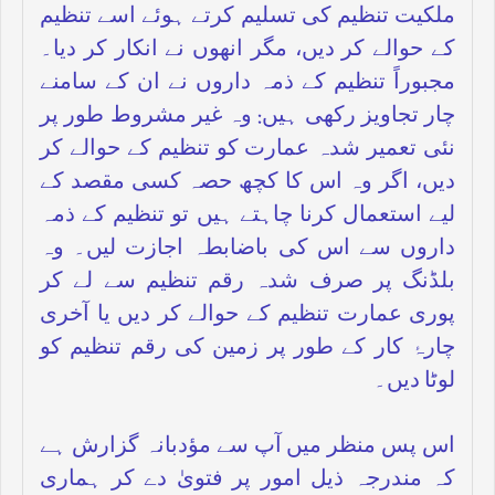
ملکیت تنظیم کی تسلیم کرتے ہوئے اسے تنظیم
کے حوالے کر دیں، مگر انھوں نے انکار کر دیا۔
مجبوراً تنظیم کے ذمہ داروں نے ان کے سامنے
چار تجاویز رکھی ہیں: وہ غیر مشروط طور پر
نئی تعمیر شدہ عمارت کو تنظیم کے حوالے کر
دیں، اگر وہ اس کا کچھ حصہ کسی مقصد کے
لیے استعمال کرنا چاہتے ہیں تو تنظیم کے ذمہ
داروں سے اس کی باضابطہ اجازت لیں۔ وہ
بلڈنگ پر صرف شدہ رقم تنظیم سے لے کر
پوری عمارت تنظیم کے حوالے کر دیں یا آخری
چارۂ کار کے طور پر زمین کی رقم تنظیم کو
لوٹا دیں۔
اس پس منظر میں آپ سے مؤدبانہ گزارش ہے
کہ مندرجہ ذیل امور پر فتویٰ دے کر ہماری