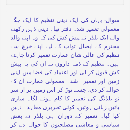
سوال: یہاں کی ایک دینی تنظیم کا ایک جگہ
معمولی تعمیر شدہ دفتر تھا۔ دینی ذہن رکھنے
والے ایک بلڈر نے پیش کش کی کہ وہ اپنے والد
محترم کے ایصال ثواب کے لیے اپنے خرچ سے
تنظیم کی عالی شان عمارت تعمیر کرنا چاہتے
ہیں۔ تنظیم کے ذمہ داروں نے ان کی یہ پیش
کش قبول کر لی اور اعتماد کی فضا میں اپنی
زمین اور تعمیرہ شدہ معمولی عمارت ان کے
حوالے کر دی، جسے توڑ کر اس زمین پر از سر
نو بلڈنگ کی تعمیر کا کام ہونے لگا۔ ساری
باتیں زبانی ہوئیں، کوئی تحریری معاہدہ نہیں
کیا گیا۔ تعمیر کے دوران ہی بلڈر نے بعض
سیاسی و معاشی مصلحتوں کا حوالہ دے کر