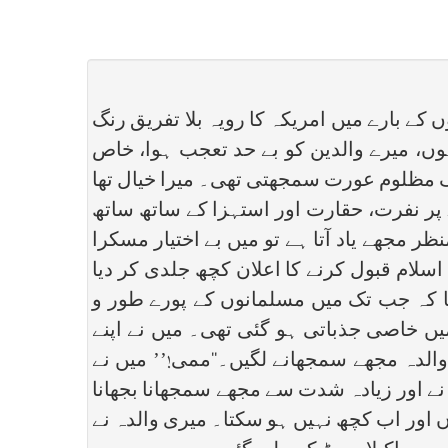
ں کے بارے میں امریکہ کا رویہ بلا تفریق رنگ
وں، میرے والدین کو بے حد تعجب ہوا، خاص
یک مظلوم عورت سمجھتی تھی۔ میرا خیال تھا
پر نفرت، حقارت اور استہزا کے ساتھ ساتھ
مجھے یاد آتا ہے تو میں بے اختیار مسکرا
لام قبول کرنے کا اعلان کچھ جلدی کر دیا
ھا کہ جب تک میں مسلمانوں کے پورے طور و
میں خاصی جذباتی ہو گئی تھی۔ میں نے اپنے
والدہ مجھے سمجھانے لگیں۔‘‘ممی!’’ میں نے
 نے اور زیادہ شدت سے مجھے سمجھانا بجھانا
 اور اب کچھ نہیں ہو سکتا۔ میری والدہ نے