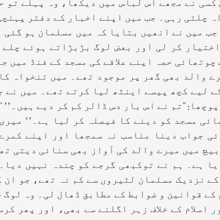
کسی نے مجھے اس لباس میں دیکھا، وہ پہلے تو 
اہ چلتی رہی۔ جب میں اپنے اخبار کے دفتر پہنچی
 جب میں نے انھیں بتایا کہ میں مسلمان ہو گئی 
ختیار کر لی اور بعض لوگ بڑبڑاتے ہوئے چلے 
 چوتھائی حصہ اپنے علاقے کی مسجد کے فنڈ میں جم
ے والد بھی گھر پر موجود تھے۔ میں تنخواہ کا 
ے لیے کچھ پیسے اینٹھ لیا کرتے تھے۔ میں نے ج
چھا: ‘‘تم نے اس بار دس ڈالر کم کر دیے ہیں۔’’ ‘‘
ئی مسجد کو دینے کا فیصلہ کر لیا ہے۔’’ میری
ئی جواب دینا مناسب نہ سمجھا اور اپنے کمرے 
یچ میں میرے والد کی آواز بھی سنائی دیتی تھی:
یا ہے۔ ہم نے توکبھی گرجے کو چندہ نہیں دیا۔
کے نزدیک مسلمان لٹیروں سے کم نہ تھے، جو ان ک
 کے قوانین و ضوابط کے مطابق ڈھال لی۔ وہ لوگ 
ر اسلام کے خلاف زہر اگلنے سے بھی، اور پھر کر