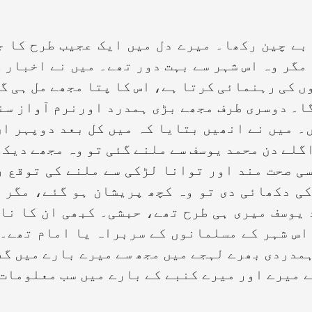
بے چین رکھا۔ میرے دل میں ایک عجیب طرح کا ج
مگر وہ اس شہر سے بہت دور تھے۔ میں نے اخبار ک
ں کی رہنمائی کرتا ہے، اس کا پتا مجھے مل ہی گی
گا۔ دوسری طرف مجھے بڑی ہمدرد اورنرم آواز سن
۔ میں نے انھیں بتایا کہ میں کل بعد دوپہر ان
گلے دن محمد یوسف سے ملنے گئی تو وہ مجھے دیکھ 
ی صحت مند اور توانا لڑکی سے ملنے کی توقع 
ی دکھائی دی تو وہ کچھ پریشان ہو گئے، مگر 
یوسف میری ہی طرح تھے، حبشی۔ کبھی ان کا نا
اس شہر کے مسلمانوں کے سربراہ یا امام تھے۔
مدردی بھرے لہجے میں مجھ سے میرے بارے میں گ
 میرے اور میرے کنبے کے بارے میں سب معلومات 