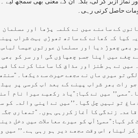
ور نماز ازبر کر لی، بلکہ ان کے معنی بھی سمجھ لیے
علومات حاصل کرتی رہی۔
انوں کے سامنے میں نے کلمہ پڑھا اور مسلمان ہ
یہ کیا کہ کھانے کے ساتھ تھوڑی بہت شراب پینے
و بھی چھوڑ دیا اور مسلمان عورتوں جیسا لباس 
ے چغے میں اپنا جسم چھپاؤں گی اور سر کو بھی 
میں نے ہر طنز اور مذاق کا سامنا کرنے کا فی
گی تو میری ماں نے مجھے حیرت سے دیکھا۔ ‘‘سنتھیا
جو رات بھر شراب پینے کے بعد اب کرسی پر بیٹ
‘‘ممی’’ میں نے کہا: ‘‘یاد رکھیے میرا نام آمنہ
ا دماغ تو نہیں چل گیا۔’’میں نے اپنی والدہ کو 
عدہ زندگی کا آغاز کررہی ہوں۔ ‘‘تمھاری جگہ جہن
کر کہا: ‘‘ممی! آپ کو میرے معاملات میں دخل دی
 کر لینا، اس وقت مجھے دیر ہو رہی ہے۔’’ میں 