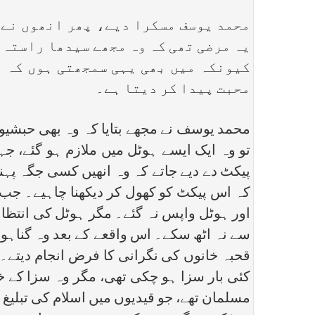
محمد یوسف مسکرا دیے، پھر انھوں نے د
یہ مرضی تھی کہ وہ مجھے سیدھا راستہ 
کیونکہ میں بھی یہی سمجھتی ہوں کہ ال
محبت پیدا کر دیتا ہے۔
محمد یوسف نے مجھے بتایا کہ وہ بھی حبشیوں 
تو وہ ایک ایسے ہوٹل میں ملازم ہو گئے، جہاں
پیکٹ دے دیے جاتے کہ وہ انھیں کسی جگہ پہنچ
کہ اس پیکٹ کو کھول کر دیکھنا چاہیے۔ جب 
اور ہوٹل واپس نہ گئے۔ مگر ہوٹل کی انتظامی
سے نہ اٹھ سکے۔ اس واقعے کے بعد وہ گناہوں
قحبہ خانوں کی نگرانی کا فرض انجام دیتے۔
کئی بار سزا ہو چکی تھی، مگر وہ سزا کے خو
مسلمان تھے، جو قیدیوں میں اسلام کی تبلیغ 