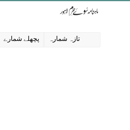
تازہ شمارہ
پچھلے شمارے