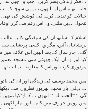
بے فکر زندگی بسر کریں۔ جب وہ جیل سے رہا 
جانتے تھے، اس لیے انھوں نے یہی سوچا کہ اب 
خیالات کو تبدیل کرنے کی کوشش کی تھی، وہ
تنخواہ نہیں ملتی، وہ اس رقم سے گزر اوقات
اسلام کے ساتھ ان کی شیفتگی کا یہ عالم ت
پریشانیاں آئیں، مگر وہ کسی پریشانی سے نہ
گئے۔ چار سال کے بعد انھیں اس علاقے میں مسل
کیا اور وہاں ایک چھوٹی سی مسجد تعمیر 
مزدوری کرتے اور اس کا معاوضہ نہ لیتے تھے۔
میں محمد یوسف کی زندگی اور ان کی باتو
نے پہلی بار مجھے بھرپور نظروں سے دیکھا 
گی۔’’‘‘الحمد للہ’’ انھوں نے کہا: ‘‘کیا تمھ
میں رومن حروف میں کلمہ اور نماز لکھی ہوئی 