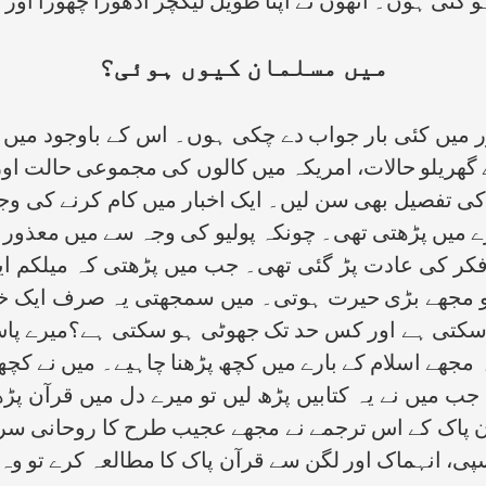
گئی ہوں۔ انھوں نے اپنا طویل لیکچر ادھورا چھوڑا اور 
میں مسلمان کیوں ہوئی؟
ور میں کئی بار جواب دے چکی ہوں۔ اس کے باوجود می
 گھریلو حالات، امریکہ میں کالوں کی مجموعی حالت او
ی تفصیل بھی سن لیں۔ ایک اخبار میں کام کرنے کی وج
 میں پڑھتی تھی۔ چونکہ پولیو کی وجہ سے میں معذور ا
و فکر کی عادت پڑ گئی تھی۔ جب میں پڑھتی کہ میلکم 
تو مجھے بڑی حیرت ہوتی۔ میں سمجھتی یہ صرف ایک خب
تی ہے اور کس حد تک جھوٹی ہو سکتی ہے؟میرے پاس م
ہ مجھے اسلام کے بارے میں کچھ پڑھنا چاہیے۔ میں نے کچھ
 جب میں نے یہ کتابیں پڑھ لیں تو میرے دل میں قرآن پڑھن
ن پاک کے اس ترجمے نے مجھے عجیب طرح کا روحانی سر
 انہماک اور لگن سے قرآن پاک کا مطالعہ کرے تو وہ