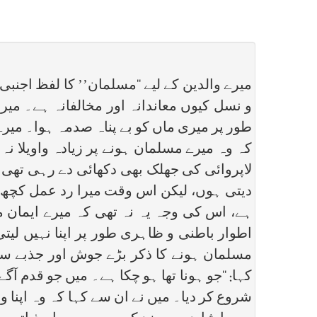
میرے والدین کے لیے ‘‘مسلمان’’ کا لفظ اجنبی 
و نسل کیوں معاندانہ اور مخالفانہ ہے۔ می
طور پر میری ماں کو بے پناہ صدمہ ہوا۔ میر
کہ وہ میرے مسلمان ہونے پر زیادہ واویلا 
لاپروائی کی جھلک بھی دکھائی دے رہی تھی 
دیتی ہوں، لیکن اس وقت میرا رد عمل کچھ م
ہے، اس کی وجہ یہ نہ تھی کہ میرے ایمان م
اطوار باطنی و ظاہری طور پر اپنا نہیں لیت
مسلمان ہونے کا ذکر بڑے جوش اور جذبے سے ک
کہا: ‘‘جو ہونا تھا ہو چکا ہے۔ میں جو قدم 
شروع کر دیا۔ میں نے ان سے کہا کہ وہ اپنا