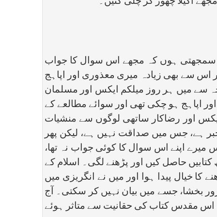
مجھے اکیلا چھوڑ کر چلی گئیں۔
ں سمجھتی ہوں کہ مجھے اس سوال کا جواب
ر اس سے بھی زیادہ میری معذوری اور اپاہج
ہ سے میں ہر روز میلکم ایکس اور مسلمان
ور اپاہج ہو چکی تھی اور سوائے مطالعے کے
ایکس اور رضاکار ساتھی لوگوں سے منشیات
ر ہے، جس میں صداقت نہیں ہے، لیکن پھر
یرے اپنے اس سوال کا کوئی جواب نہ تھا،
 کتابیں حاصل کیں اور پڑھنے لگی۔ اسلام کے
ے کا خیال پیدا ہوا اور میں نے انگریزی میں
ور بخشا، جسے میں بیان نہیں کر سکتی۔ آج
 اس مقدس کتاب کی حقانیت سے متاثر ہوئے