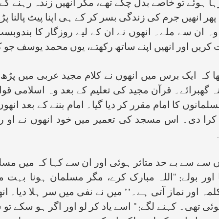
ہوئے تو خاصے بدل چکے تھے، مگر انھیں زندہ رہنے کے ل
پھر انھیں جرم کی زندگی بسر کر کے ہی اپنا پیٹ پالنا پ
 ان سے ملے۔ انھوں نے ان کے لیے روزگار کا بندوبست
 کریں اور انھیں اپنے ساتھ رکھتے، یوں محمد یوسف جو 
ھا کہ ایک برس میں انھوں نے کلام مجید عربی میں پڑھ 
 گھبرائے۔ قرآن مجید کی تعلیم کے بعد وہ اسلامی قوا
مانوں کا امام مقرر کر دیا گیا۔ امام بننے کے بعد انھو
کرا دی۔ اس مسجد کی تعمیر میں خود انھوں نے او رد
ں سے سے بے حد متاثر ہوئی اور ان سے کہا کہ میں م
اور بولے: ‘‘اللہ مبارک کرے، مگر مسلمان ہونا بہت 
یں کلمہ اور نماز آتی ہے۔’’ میں نے نفی میں سر ہلا دی
تھی۔ کہنے لگے: ‘‘ اسے یاد کر لو اور اگر ہو سکے تو س