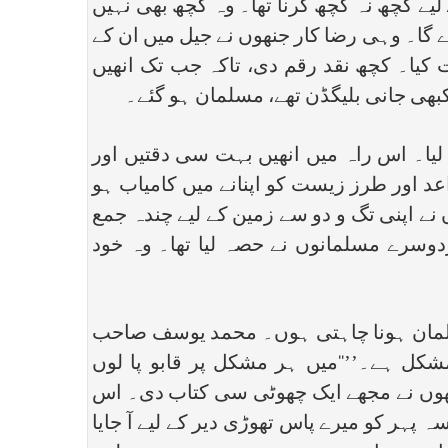
یے کچھ نہ کچھ کرنا تھا۔ وہ کچھ بھی نہیں
ڑے گا۔ وہی رضا کار جنھوں نے جیل میں ان کے
 کیا۔ کچھ نقد رقم دی، تاکہ جب تک انھیں
کبھی جانی بلیگڈن تھے، مسلمان ہو گئے۔
لیا۔ اس راہ میں انھیں بہت سی دقتیں اور
عد اور طرز زیست کو اپنانے میں کامیاب ہو
ں نے اپنی تگ و دو سے زمین کے لیے چندہ جمع
وسرے مسلمانوں نے حصہ لیا تھا۔ وہ خود
سلمان ہونا چاہتی ہوں۔ محمد یوسف صاحب
مشکل ہے۔’’‘‘میں ہر مشکل پر قابو پا لوں
ا۔ انھوں نے مجھے ایک چھوٹی سی کتاب دی۔ اس
ہ پہر کو میرے پاس تھوڑی دیر کے لیے آ جایا