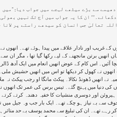
ھیمے سے بڑے میٹھے لہجے میں جواب دیا: ‘‘میں ا
دکھائے۔’’ ان کا یہ جواب میں آج تک نہیں بھولی 
لہ تعالیٰ جس انسان کو سیدھے راستے پر لانا چ
کے غریب اور نادار علاقے میں پیدا ہوئے تھے۔ انھوں نے
 انھیں برتن مانجھنے کے لیے رکھا گیا تھا ، مگر ان سے 
ا آئیں۔ اس کام کے عوض انھیں انعام میں ایک آدھ ڈالر م
انھوں نے کھول کر دیکھا تو اس میں انھیں حشیش ملی
ہ نے انھیں ڈھونڈ نکالا۔ پیکٹ مانگا او رجب پیکٹ نہ م
 کی دنیا میں پہنچ گئے۔ تیس برس کی عمر تک انھوں نے ہ
 ہیروئن اور دوسری منشیات کا خفیہ دھندہ کرتے کرتے خ
ف سے بے نیاز ہو چکے تھے۔ ایک بار جب وہ جیل میں تھ
کر رہے تھے۔ ان کی تبلیغ سے محمد یوسف بے حد متاثر ہوئ