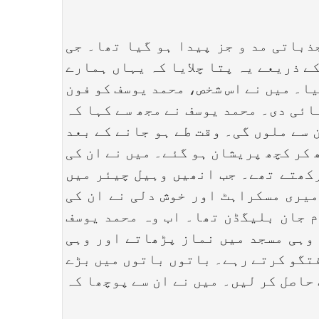
ذباتی مد و جز پیدا ہو گیا تھا۔ جی
ے ذریعے یہ پتا چلایا کہ یہاں ہمارے
ا۔ میں نے اس شخص، محمد یوسف کو فون
ائی دی۔ محمد یوسف نے مجھ سے کہا کہ
 سے ملوں گی۔ وقت طے ہو جانے کے بعد
کر کچھ پریشان ہو گئے۔ میں نے ان کی
رکھتے تھے۔ جب انھیں وہیل چیئر میں
میری مسکراہٹ اور خوش دلی نے ان کی
م جان بلیگڈن تھا۔ اب وہ محمد یوسف
 وہی مسجد میں نماز پڑھاتے اور وہی
فتگو کرتے رہے۔ باتوں باتوں میں بڑے
حاصل کر لیں۔ میں نے ان سے پوچھا کہ