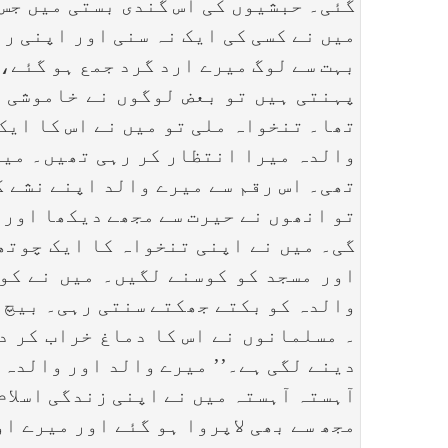
گئی۔ حبشیوں کی اس گندی بستی میں جس 
میں نے کسی کی ایک نہ سنی اور اپنی ر
بہت سے لوگ میرے ارد گرد جمع ہو گئے،
پہنتی ہیں تو بعض لوگوں نے خاموشی ا
تھا۔ تنخواہ ملی تو میں نے اس کا ایک
والدہ میرا انتظار کر رہی تھیں۔ میر
تھی۔ اس رقم سے میرے والد اپنے نشے ک
تو انھوں نے حیرت سے مجھے دیکھا اور پو
گی۔ میں نے اپنی تنخواہ کا ایک چوتھا
اور مسجد کو کوسنے لگیں۔ میں نے کو
والدہ کو بکتے جھکتے سنتی رہی۔ بیچ ب
۔ مسلمانوں نے اس کا دماغ خراب کر د
دینے لگی ہے۔’’ میرے والد اور والدہ 
آہستہ آہستہ میں نے اپنی زندگی اسلام
مجھ سے بھی لاپروا ہو گئے اور میرے او