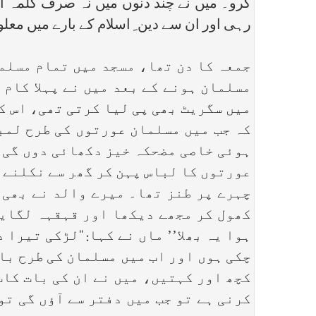
کرو۔ میں نے چند دنوں میں نہ صرف کلمہ ا
رہی اور ان سے دین ِ اسلام کے بارے میں م
جمعہ کا دن تھا، مسجد میں تمام مسلم
مسلمان ہونے کے بعد میں نے پہلا کام 
میں سگریٹ بھی پی لیا کرتی تھی، اس ک
کہ جب میں مسلمان عورتوں کی طرح لمب
ہوئی خاصی مضحکہ خیز دکھائی دوں گی۔ 
عورتوں کا لباس پہن کر گھر سے نکلنے ل
چہرے پر طنز تھا۔ میرے والد نے بھی 
کھول کر مجھے دیکھا اور قہقہہ لگایا۔
ہوا یہ بھلا’’ ماں نے کہا: ‘‘لڑکی تیر
چکی ہوں اور اب میں مسلمان کی طرح باقا
کچھ اور کہتیں، میں نے ان کی بات کاٹ 
کرنی ہے تو جب میں دفتر سے آؤں گی تو