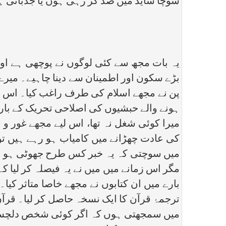
سوچا شاید میں ضد کر رہی ہوں یا جذباتی ہو 
یہ بات مجھ سے کئی لوگوں نے پوچھی ہے ا
بڑے سکون اور اطمینان سے دینا چاہیے۔ میرے
پن نے مجھے اسلام کی طرف راغب کیا۔ اس ک
ہونے والے حبشیوں کی اصلاحی تحریک کے بارے
میرا کوئی شغل نہ تھا، اس لیے مجھے غور 
کی عادت چھڑانے میں کامیاب ہو رہے ہیں 
میں سوچتی کہ یہ خبر کس طرح جھوٹی ہو سک
مگر اس زمانے میں میں نے یہ فیصلہ کر لیا ک
بارے میں ان کتابوں نے مجھے خاصا متاثر کیا۔
ترجمۂ قرآن کا ایک نسخہ حاصل کر لیا۔ قرآ
میں سمجھتی ہوں کہ اگر کوئی شخص دلچسپی،