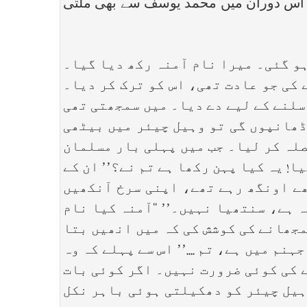
 ۔ اس دوران میں محمد یوسف سے بھی ملتی
و گئی۔ میرا نام آمنہ رکھ دیا گیا۔
 کی جو عادت تھی، اس کو ترک کر دیا۔
سلنے کے لیے دے دیا۔ میں سمجھتی تھی
ڈھانپوں گی تو وہیل چیئر میں بیٹھی
صلہ کر لیا۔ جب میں پہلی بار مسلمان
! یہ کیا پہن رکھا ہے تم نے؟’’ ان کے
ھے اونگھ رہے تھے، اپنی سرخ آنکھیں
 ہے، سنتھیا نہیں۔’’ ‘‘آمنہ کیا نام
سمجھانے کی کوشش کی کہ میں انھیں بتا
م میں ہے، تم ....’’ اس سے پہلے کہ وہ
نے کی کوئی ضرورت نہیں۔ اگر کوئی بات
وہیل چیئر کو دھکیلتی ہوئی باہر نکل