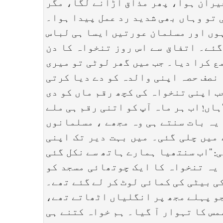
حیران ہوا، پھر مذاق اڑانے لگا، مگر
 تو وہاں بھی شدید رد عمل پیدا ہوا۔
ہوں اور مسلمان عورتیں ایسا ہی لباس
گئے۔ اتفاق سے اس روز تنخواہ کا دن
ع کرا دیا۔ جب میں گھر لوٹی تو میری
نصف حصہ اپنی والدہ کو دے دیا کرتی
ب اپنی تنخواہ کی کچھ رقم ماں کو دی
ہاں! اب ہر ماہ آپ کو اتنی رقم ہی ملے
 یہ بات سنتے ہی وہ مجھے ، مسلمانوں
میں چلی گئی۔ میں بہت دیر تک اپنی
 ‘‘اب سنتھیا ہمارے ہاتھ سے نکل گئی
 یہ تنخواہ کا ایک چوتھائی مسجد کو
ی بیٹی کی کمائی لوٹ کر لے گئے تھے۔
جو پہلے مجھ پر انگلیاں اٹھاتے تھے،
سمس کا تہوار آ گیا۔ ہم خواہ کتنے ہی