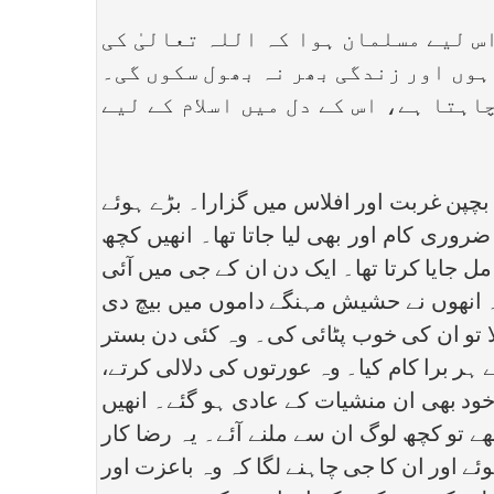
س لیے مسلمان ہوا کہ اللہ تعالیٰ کی
ہوں اور زندگی بھر نہ بھول سکوں گی۔
اہتا ہے، اس کے دل میں اسلام کے لیے
 بچپن غربت اور افلاس میں گزارا۔ بڑے ہوئے
ضروری کام اور بھی لیا جاتا تھا۔ انھیں کچھ
ل جایا کرتا تھا۔ ایک دن ان کے جی میں آئی
۔ انھوں نے حشیش مہنگے داموں میں بیچ دی
لا تو ان کی خوب پٹائی کی۔ وہ کئی دن بستر
ر برا کام کیا۔ وہ عورتوں کی دلالی کرتے،
ود بھی ان منشیات کے عادی ہو گئے۔ انھیں
ے تو کچھ لوگ ان سے ملنے آئے۔ یہ رضا کار
ے اور ان کا جی چاہنے لگا کہ وہ باعزت اور