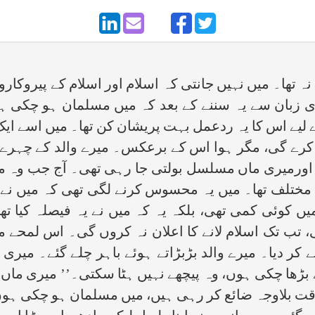
نہ تھا۔ میں نہیں جانتی کہ اسلام اور اسلام کے پیروکارو
ری زبان سے یہ سننے کے بعد کہ میں مسلمان ہو چکی ہ
ے لیے اس کا یہ ردعمل بہت پریشان کن تھا۔ میں اسے ا
نہ کرے گی، مگر ہوا اس کے برعکس۔ میرے والد کے چہرے 
اورمیری ماں مسلسل بولتی جا رہی تھی۔ آج جب وہ منظر 
ختلف تھا۔ میں یہ محسوس کرنے لگی تھی کہ میں نے اس
یں کوئی کمی تھی، بلکہ یہ کہ میں نے یہ فیصلہ کیا ت
ی، تب تک اسلام لانے کا اعلان نہ کروں گی۔ اس لمحے 
ر دیا۔ میرے والد بڑبڑاتے ہوئے باہر چلے گئے۔ میری 
آگے بڑھا چکی ہوں، وہ پیچھے نہیں ہٹا سکتی۔’’ میری ماں
 وقت بلاوجہ ضائع کر رہی ہیں، میں مسلمان ہو چکی ہوں