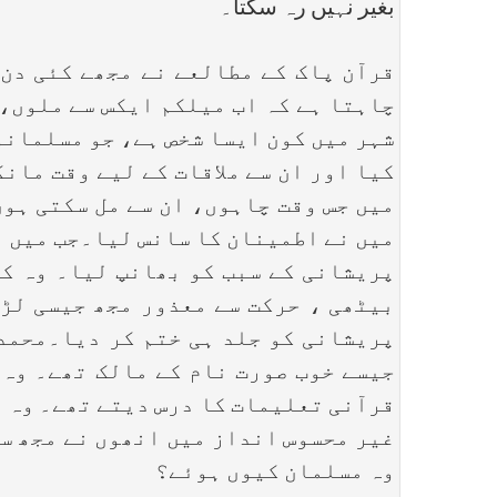
بغیر نہیں رہ سکتا۔
قرآن پاک کے مطالعے نے مجھے کئی دن 
چاہتا ہے کہ اب میلکم ایکس سے ملوں، 
شہر میں کون ایسا شخص ہے، جو مسلمانو
کیا اور ان سے ملاقات کے لیے وقت مان
میں جس وقت چاہوں، ان سے مل سکتی ہوں
میں نے اطمینان کا سانس لیا۔جب میں ا
پریشانی کے سبب کو بھانپ لیا۔ وہ کس
بیٹھی ، حرکت سے معذور مجھ جیسی لڑک
پریشانی کو جلد ہی ختم کر دیا۔محمد 
جیسے خوب صورت نام کے مالک تھے۔ وہ 
قرآنی تعلیمات کا درس دیتے تھے۔ وہ ہ
غیر محسوس انداز میں انھوں نے مجھ سے
وہ مسلمان کیوں ہوئے؟