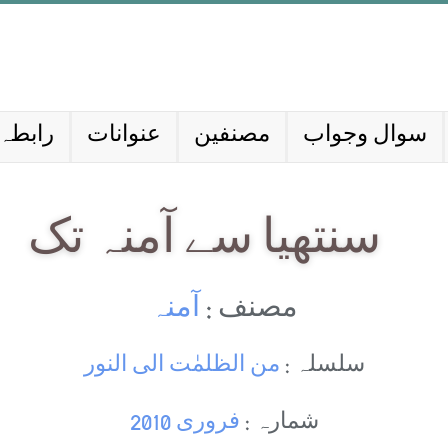
سوال وجواب
مصنفین
عنوانات
رابطہ 
سنتھیا سے آمنہ تک
مصنف :
آمنہ
سلسلہ :
من الظلمٰت الی النور
شمارہ :
فروری 2010