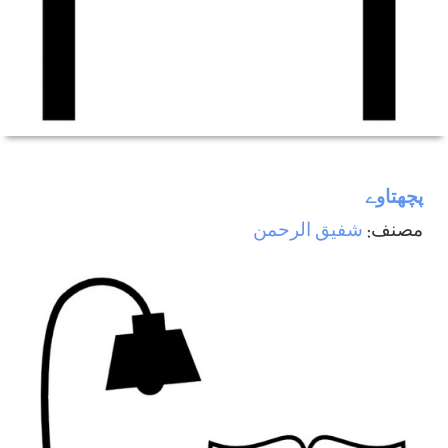
پچھتاوے
مصنف:
شفیق الرحمن