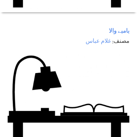
بامبے والا
مصنف:
غلام عباس