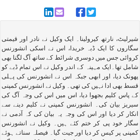
شیرلیٹ، نارتھ کیرولینا۔ ایک وکیل نے نادر اور قیمتی
سگاروں کا ایک ڈبہ خریدا، اس نے اسکی انشورنس
کروائی جس میں دوسری شرائط کے ساتھ آگ لگنا بھی
شامل تھا۔ایک مہینہ کے اندر وکیل نے اس تمام ڈبے کو
پھونک دیا، اور ابھی جبکہ اس نے انشورنس کی پہلی
قسط بھی ادا نہیں کی تھی۔ وکیل نے انشورنس کمپنی
کے پاس کلیم بجھوا دیا، اس میں اس کی وجہ آگ کی
سیریز بیان کی۔ انشورنس کمپنی نے کلیم دینے سے
انکار کر دیا اور اس کی وجہ یہ بیان کی کہ آدمی نے
سگار خود پی کر ختم کئے ہیں۔ وکیل نے انشورنس
کمپنی پر کیس کر دیا اور جیت گیا۔ فیصلہ سناتے ہوئے