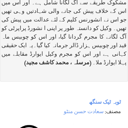
مشکوک طریقے سے آگ لگانا شامل ہے۔ اور اس میں
اس کے خلاف پیش کی جانے والی شہادتیں وہی تھیں
جو اس نے انشورنس کلیم کے لئے عدالت میں پیش کی
تھیں۔ وکیل کو دانستہ طور پر اپنی ا نشورڈ پراپرٹی کو
آگ لگانے کا مجرم گردانا گیا، اور اس کو چوبیس ماہ
قید اور چوبیس ہزار ڈالر جرمانہ کیا گیا۔یہ ایک حقیقی
کہانی ہے اور اس کو مجرم وکیل ایوارڈ مقابلے میں
پہلا ایوارڈ ملا۔
(مرسلہ ، محمد کاشف مجید)
ٹوبہ ٹیک سنگھ
مصنف:
سعادت حسن منٹو