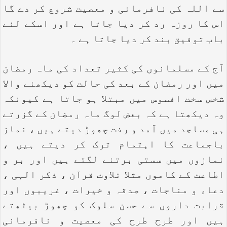
سے اللہ کی نافرمانی و معصیت شروع کر دے گا
اس کا روزہ رد کر دیا جاتا ہے اور اسکے لئے
باب توفیق بند کر دیا جاتا ہے ۔
آج کے مسلمانوں کی کثیر تعداد کی ماہ رمضان
میں اور رمضان کے بعد کی حالت کو دیکھنے والا
شخص سخت افسوس میں مبتلا ہو جاتا ہے کیونکہ
وہ دیکھتا ہے کہ بعض لوگ ماہ رمضان کے گزرتے
ہی مساجد میں آمد و رفت چھوڑ دیتے ہیں ، نماز
باجماعت کا اہتمام ترک کر دیتے ہیں ،
نمازوں میں سستی برتنے لگتے ہیں اور بر و
اطاعت کے کاموں مثلا تلاوت قرآن ، ذکر الہی ،
دعاء و مناجات ، صدقہ و خیرات ، غریبوں اور
قرابت داروں سے حسن سلوک کو چھوڑ بیٹھتے
ہیں اور طرح طرح کی معصیت و نافرمانی