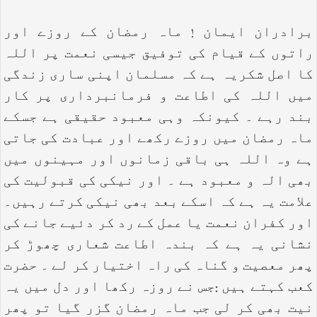
برادران ایمان ! ماہ رمضان کے روزے اور
راتوں کے قیام کی توفیق جیسی نعمت پر اللہ
کا اصل شکریہ ہے کہ مسلمان اپنی ساری زندگی
میں اللہ کی اطاعت و فرمانبرداری پر کار
بند رہے ۔ کیونکہ وہی معبود حقیقی ہے جسکے
ماہ رمضان میں روزے رکھے اور عبادت کی جاتی
ہے وہ اللہ ہی باقی زمانوں اور مہینوں میں
بھی الہ و معبود ہے ۔ اور نیکی کی قبولیت کی
علامت یہ ہے کہ اسکے بعد بھی نیکی کرتے رہیں۔
اور کفران نعمت یا عمل کے رد کر دئیے جانے کی
نشانی یہ ہے کہ بندہ اطاعت شعاری چھوڑ کر
پھر معصیت و گناہ کی راہ اختیار کر لے ۔ حضرت
کعب کہتے ہیں :جس نے روزہ رکھا اور دل میں یہ
نیت بھی کر لی جب ماہ رمضان گزر گیا تو پھر