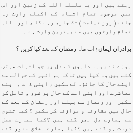
رہتے ہیں اور یہ سلسلہ اللہ کے زمین اور اس
میں موجود تمام اشیاء کے اکیلے وارث رہ
جانے ( روز قیامت ) تک جاری رہے گا ، اور اللہ
تمام وارثوں میں سے بہترین وارث ہے ۔
برادران ایمان ! اب ماہ رمضان کے بعد کیا کریں ؟
روزے نے روزہ داروں کے دل پر جو اثرات مرتب
کئے ہیں وہ کیا ہیں تاکہ ہم انہی کے حوالے سے
اپنے حال کا جائزہ لے سکیں ، اپنی ذات ، اپنے
معاشرے اور اپنی امت کے حال پر غور و تامل کر
سکیں اور رمضان سے پہلے اور رمضان کے بعد کے
حال میں مقارنہ و موازنہ کر سکیں ؟ کیا تقوی
سے ہمارے دل بھر گئے ہیں ؟کیا ہمارے عمل
درست ہو گئے ہیں ؟کیا ہمارے اخلاق سنور گئے