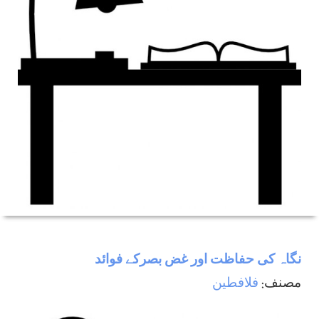
نگاہ كی حفاظت اور غض بصركے فوائد
مصنف:
فلافطين