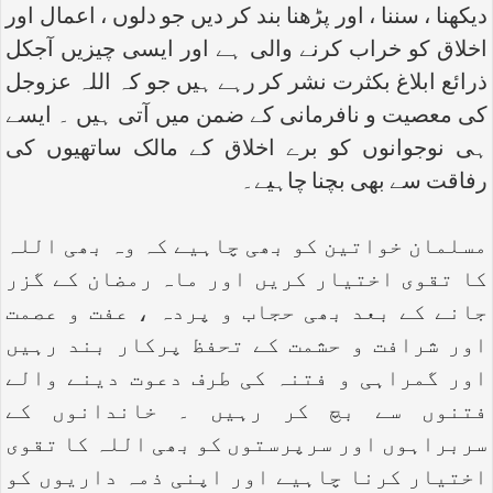
دیکھنا ، سننا ، اور پڑھنا بند کر دیں جو دلوں ، اعمال اور
اخلاق کو خراب کرنے والی ہے اور ایسی چیزیں آجکل
ذرائع ابلاغ بکثرت نشر کر رہے ہیں جو کہ اللہ عزوجل
کی معصیت و نافرمانی کے ضمن میں آتی ہیں ۔ ایسے
ہی نوجوانوں کو برے اخلاق کے مالک ساتھیوں کی
رفاقت سے بھی بچنا چاہیے۔
مسلمان خواتین کو بھی چاہیے کہ وہ بھی اللہ
کا تقوی اختیار کریں اور ماہ رمضان کے گزر
جانے کے بعد بھی حجاب و پردہ ، عفت و عصمت
اور شرافت و حشمت کے تحفظ پرکار بند رہیں
اور گمراہی و فتنہ کی طرف دعوت دینے والے
فتنوں سے بچ کر رہیں ۔ خاندانوں کے
سربراہوں اور سرپرستوں کو بھی اللہ کا تقوی
اختیار کرنا چاہیے اور اپنی ذمہ داریوں کو