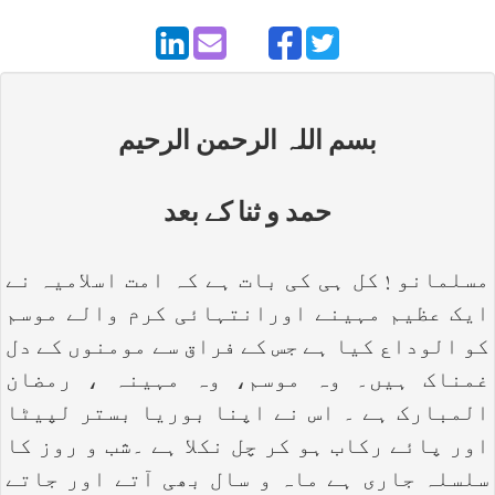
بسم اللہ الرحمن الرحیم
حمد و ثنا کے بعد
مسلمانو ! کل ہی کی بات ہے کہ امت اسلامیہ نے
ایک عظیم مہینے اورانتہائی کرم والے موسم
کو الوداع کیا ہے جس کے فراق سے مومنوں کے دل
غمناک ہیں۔ وہ موسم، وہ مہینہ ، رمضان
المبارک ہے ۔ اس نے اپنا بوریا بستر لپیٹا
اور پائے رکاب ہو کر چل نکلا ہے ۔شب و روز کا
سلسلہ جاری ہے ماہ و سال بھی آتے اور جاتے