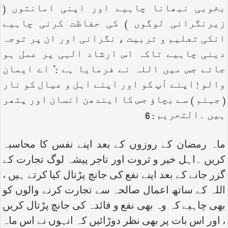
بخوبی نبھانا چاہیے اور اپنی امانتوں (
زیرنگرانی لوگوں ) کی حفاظت کرنی چاہیے
انکی تعلیم و تربیت ، نگرانی اور ان پر توجہ
دینی چاہیے تاکہ اس ارشاد الہی پر عمل ہو
جائے جس میں اللہ نے فرمایا ہے :" اے ایمان
والو ! اپنے آپ کو اور اپنے اہل و عیال کو نار
( جہنم ) سے بچاؤ جس کا ایندھن انسان اور پتھر
ہیں ۔التحریم : 6
ماہ رمضان کے روزوں کے بعد اپنے نفس کا محاسبہ
کریں ۔اہل خیر و ثروت اور تاجر پیشہ لوگ تجارت کے
گزر جانے کے بعد اپنے نفع کی جانچ پڑتال کیا کرتے ہیں ،
اللہ کے ساتھ اعمال صالحہ سے تجارت کرنے والوں کو
بھی چاہیے کہ وہ بھی نفع و فائدہ کی جانچ پڑتال کریں
، اور اس بات پر بھی نظر دوڑائیں کہ انہوں نے اس ماہ