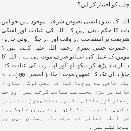
چلنے کو اختیار کر لیں؟
اللہ کے بندو ! ایسی نصوص شرعیہ موجود ہیں جو اس
بات کا حکم دیتی ہیں کہ اللہ کی عبادت اور اسکی
شریعت پر استقامت ہر وقت اور ہر جگہ ہونی چاہیے
۔حضرت حسن بصری رحمۃ اللہ علیہ کہتے ہیں :"
مومن کے عمل کی انتہاتو صرف موت ہی ہے ۔ اللہ کا
یہ ارشاد پڑھ کر دیکھ لو "اور اپنے رب کی عبادت کئے
جاؤ یہاں تک کہ تمھیں موت آ جائے( الحجر : 99 )حضرت
بشر حافی سے پوچھا گیا کہ بعض لوگ رمضان آ
جانے پر بڑی محنت سے عبادت کرتے ہیں اور جب
رمضان گزر جاتا ہے کہ وہ محنت چھوڑ دیتے ہیں
؟ اس پر انھوں نے کہا :وہ بہت ہی برے لوگ ہیں
جو اللہ تعالی کو صرف ماہ رمضان میں ہی
پہچانتے ہیں ۔