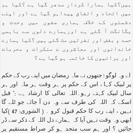
ہیں؟کیا ہمارا کردار سدھر گیا ہے ؟کیا ہم
میں اتحاد و اتفاق پیداہو گیا ہے اور اپنے
دشمنوں کے خلاف ہماری صفوں میں وحدت و
یگانگت آ گئی ہے اورہمارے دلوں سے باہمی
حسد و بغض اور نفرتیں مٹ گئی ہیں ؟کیا ہمارے
خاندانوں اور معاشروں ے منکرات و محرمات
اور برائیوں کا خاتمہ ہو گیا ہے ؟
اے وہ لوگو ! جنھوں نے ماہ رمضان میں اپنے رب کے حکم
پر لبیک کہا ، اس کے حکم پر ہر وقت ہر ماہ اور ہر
سال لبیک کہتے رہو۔اللہ تعالی کا ارشاد ہے :" قبل
اسکے کہ اللہ کی طرف سے وہ دن آ جائے جو ٹلے گا
نہیں ، اپنے رب کا حکم قبول کرو ۔ ( الشوری: 47 )کیا
ابھی وہ وقت نہیں آیا کہ ہمارے دل اللہ کے ذکر سے ڈر
جائیں ؟ اور ہم سب متحد ہو کر صراط مستقیم پر