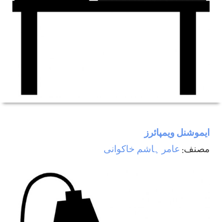
ایموشنل ویمپائرز
مصنف:
عامر ہاشم خاکوانی