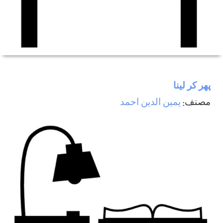
پھر كر لينا
مصنف:
يمين الدين احمد