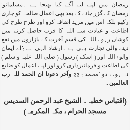
رمضان میں اپنے لیے آگے کیا بھیجا ہے ۔مسلمانو!
رمضان کے گزر جانے کے بعد بھی اعمال صالحہ کو جاری
رکھو بلکہ اس میں مزید اضافہ کرو اور طرح طرح کی
اطاعت و عبادت سے اللہ کا قرب حاصل کرنے میں
کوشاں رہو ، اللہ کی قسم آخرت کے بازاروں میں نفع
دینے والی تجارت یہی ہے ۔ارشاد الہی ہے :"اے ایمان
والو ! اللہ اور ( اسکے ) رسول ( صلی اللہ علیہ و سلم )
کی اطاعت و فرمانبرداری کرو اور اپنے اعمال کو ضایع
نہ ہونے دو "محمد : 33
وآخر دعونا ان الحمد للہ رب
العالمین۔
(اقتباس خطبہ۔ الشیخ عبد الرحمن السدیس
مسجد الحرام ، مکہ المکرمہ)