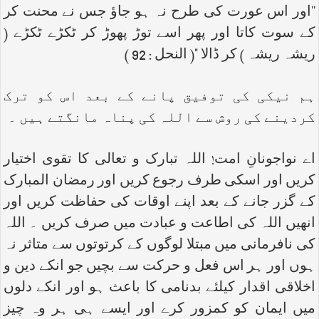
‘‘اور اس عورت کی طرح نہ ہو جاؤ جس نے محنت کر
کے سوت کاتا اور پھر اسے توڑ پھوڑ کر ٹکڑے ٹکڑے (
ریشہ ریشہ ) کر ڈالا "( النحل : 92 )
ہم نیکی کی توفیق پانے کے بعد اس کو ترک
کردینے کی روش سے اللہ کی پناہ مانگتے ہیں ۔
اے نواجونانِ امت! اللہ تبارک و تعالی کا تقوی اختیار
کریں اور اسکی طرف رجوع کریں اور رمضان المبارک
کے گزر جانے کے بعد اپنے اوقات کی حفاظت کریں اور
انھیں اللہ کی اطاعت و عبادت میں صرف کریں ۔ اللہ
کی نافرمانی میں مبتلا لوگوں کے کرتوتوں سے متاثر نہ
ہوں اور ہر اس فعل و حرکت سے بچیں جو انکے دین و
اخلاقی اقدار کیلئے بدنامی کا باعث ہو اور انکے دلوں
میں ایمان کو کمزور کرے اور ایسے ہی ہر وہ چیز