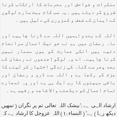
منکرات و فواحش اور محرمات کا ارتکاب کرنا
شروع کر دیتے ہیں ۔یہ سب کام بہت سارے لوگوں
کے ایمان کے ضعف و کمزوری کی دلیل ہیں ۔
اللہ کے بندو !ہمیں اللہ سے ڈرنا چاہیے اور
ماہ رمضان میں ہم نے جو نیک اعمال سرانجام
دئیے ہیں انکی عمارت کو یوں مسمار نہیں
کرنا چاہیے۔ اے وہ لوگو ! جنھوں نے رمضان کے
بعد پھر سے گناہ کی زندگی اختیار کر لینے کا
عزم کر رکھا ہے ، اللہ سے ڈرو ، رمضان اور
باقی مہینوں کا رب ایک ہی ہے اور وہ تمھارے
تمام اعمال کو دیکھتے والا شاھد و رقیب ہے ۔
ارشاد الہی ہے :"بیشک اللہ تعالی تم پر نگران ( تمھیں
دیکھ رہا ) ہے" ( النساء : 1 ) اللہ عزوجل کا ارشاد ہے کہ