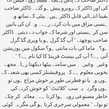
ڈاکٹر صاحب کے پاس پہنچا۔ 3000 روپے فیس ادا
کی اور ڈاکٹر کے روبرو پیش ہو گئے۔ ڈاکٹر صاحب
یقینا انتہائی قابل ڈاکٹر ہیں۔ بیٹی کے ساتھ وہ
ہنسی مزاق میں بات کرتے رہے۔ وہ ان کی باتین
سن کر ہنستی اور شرما کے جواب دے دیتی۔ ڈاکٹر
صاحب پوچھتے '' آپ گڈ گرل ہو یا ویری گڈ گرل
ہو؟۔ ماما کی بات مانتی ہو؟ سکول میں پوزیشن
آتی ہے؟ آپ کی بیسٹ فرینڈ کا کیا نام ہے؟ ''۔
وغیرہ وغیرہ۔ میں سامنے بیٹھا دیکھتا رہا۔ مجھے
بخوبی معلوم ہے کہ پروفیشنلز کسی بھی شعبے کے
ہوں وہ یا تو فطرتی طور پر خوش مزاج ہوں تو
ہوں وگرنہ یہ سب ''کلائنٹ'' کو خوش کرنے کی
خاطر مصنوعی رویہ ہوا کرتا ہے۔ معائنہ کر چکے
تو بولے '' معمولی سرجری کرنا ہو گی مگر یہ کوئی