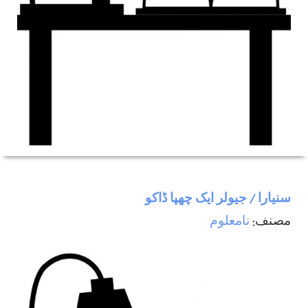
سنیارا / جیولر ایک چھپا ڈاکو
مصنف:
نامعلوم