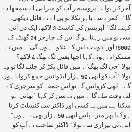
آخرکار بولے '' پروسیجر آپ کو میرا پی اے سمجھا دے
گا''۔ کمرے سے باہر نکلا تو پی اے نے فائل دیکھی۔
کہنے لگا '' آپریشن کی کاسٹ 3 لاکھ، ایک دن آئی
سی یو میں رہنا ہو گا اس کے چارجز 24 گھنٹے کے
18000 اور ادویات اس کے علاوہ ہوں گی''۔ میں نے
مسکراتے ہوئے کہا اچھا یعنی لگ بھگ 4 لاکھ؟۔۔
بولا ''جی لگ بھگ''۔ میں فائل پکڑ کر چلنے لگا تو وہ
بولا '' آپ کو ابھی 50 ہزار ایڈوانس جمع کروانا ہوں
گے۔ ابھی کروائیں گے تو اس جمعہ کو سرجری کے
لئے وقت ملے گا''۔ میں نے سن کر کہا '' بھائی ہو
سکتا ہے میں نے کسی اور ڈاکٹر سے کنسلٹ کرنا
ہو؟ یا پھر میرے پاس ابھی 50 ہزار بھی نہ ہوں''۔
انتہائی بیزاری سے بولا '' ڈاکٹر صاحب نے آپ کو