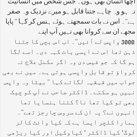
اچھا انسان بھی ہوں۔ جس شخص میں انسانیت
نہ ہو وہ چاہے جتنا قابل ہو میرے نزدیک وہ صفر
ہے''۔ اس نے بات سمجھتے ہوئے ہنس کر کہا '' پاپا
مجھے ان سے کروانا بھی نہیں آپ اپنے
3000 واپس لے آئیں''۔ اب اس بچی کا جتنا
ذہن تھا اس نے ایسی بات کہہ دی۔ اسے لگا
ہو گا کہ جو فیس دی وہ اگر مکمل علاج نہ
کرواؤ تو قابل واپسی ہوتی ہے۔ میں نے بھی
جواب میں قہقہہ لگاتے کہا '' بیٹا وہ واپس
نہیں ہو سکتے۔ ڈاکٹر صاحب نے آپ کو چیک
بھی تو کیا تھا نا؟ کتنا ہنسایا تھا
انہوں نے؟ یہ ان کے سروس چارجز تھے''۔
ہمارا کلچر ایسا ہے کہ کیا وائٹ کالر
لوگ’ کیا ڈاکٹر ’ کیاوکیل اور کیا ریڑھی