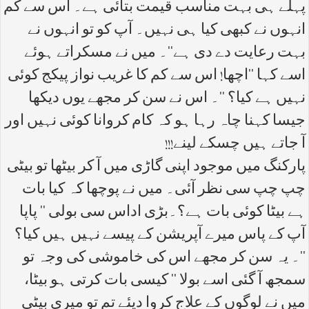
پہلے ہی بہت مناسب قیمت بتائی ہے۔ اس سے کم
انہوں نے کبھی کیا ہی نہیں۔ آپ کو تو انہوں نے
بہت رعایت دے دی ہے''۔ میں نے مسکراتے ہوئے
اسے کہا ''اچھا! اس سے کم کا غریب نواز پیکج کوئی
نہیں ہے کیا؟ ''۔ اس نے سن کر مجھے یوں دیکھا
جیسا کہنا چاہ رہا ہو کہ کام کروانا کوئی نہیں اور
آ جاتے ہیں چسکے لینے!!!
پارکنگ میں موجود اپنی گاڑی میں آ کر بیٹھا تو بیٹی
چپ چپ سی نظر آئی۔ میں نے پوچھا کہ کیا بات
ہے بیٹا کوئی بات ہے؟۔بڑی اداس سی بولی '' پاپا
آپ کے پاس میرے آپریشن کے پیسے نہیں ہیں کیا؟
''۔ یہ سن کر مجھے اس کی خاموشی کی وجہ تو
سمجھ آ گئی اسے بولا '' کیسی بات کرتی ہو بیٹا،
میں نے لوگوں کے علاج کروا دیئے تم تو میری بیٹی