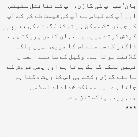
بان’ سب آپ کی گاڑی، آپ کے فنانشل سٹیٹس
اور آپ کے لباس سے آپ کی قیمت طے کر کے آپ
کو جہاں تک ممکن ہو ٹیکا لگانے کی بھرپور
کوشش کرتے ہیں۔ یہ یہاں کامن پریکٹس ہے۔
ڈاکٹر کے سامنے اس کا مریض نہیں بلکہ
کلائنٹ ہوتا ہے۔ وکیل کے سامنے انسان
نہیں بلکہ گاہک ہوتا ہے اور پھل فروش کے
سامنے گاڑی رکتے ہی اس کا ریٹ دگنا ہو
جاتا ہے۔ یہ مملکت خداداد اسلامی
جمہوریہ پاکستان ہے۔
٭٭٭