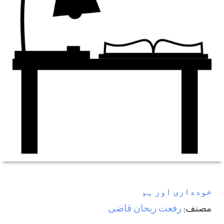
خودداری اور ہم
مصنف:
رفعت ريحان قاضی