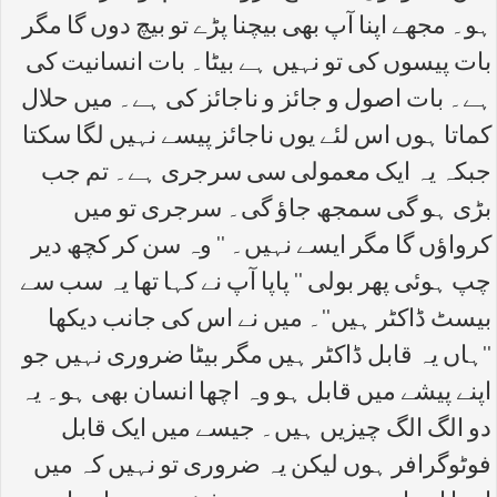
ہو۔ مجھے اپنا آپ بھی بیچنا پڑے تو بیچ دوں گا مگر
بات پیسوں کی تو نہیں ہے بیٹا۔ بات انسانیت کی
ہے۔ بات اصول و جائز و ناجائز کی ہے۔ میں حلال
کماتا ہوں اس لئے یوں ناجائز پیسے نہیں لگا سکتا
جبکہ یہ ایک معمولی سی سرجری ہے۔ تم جب
بڑی ہو گی سمجھ جاؤ گی۔ سرجری تو میں
کرواؤں گا مگر ایسے نہیں۔ '' وہ سن کر کچھ دیر
چپ ہوئی پھر بولی '' پاپا آپ نے کہا تھا یہ سب سے
بیسٹ ڈاکٹر ہیں''۔ میں نے اس کی جانب دیکھا
''ہاں یہ قابل ڈاکٹر ہیں مگر بیٹا ضروری نہیں جو
اپنے پیشے میں قابل ہو وہ اچھا انسان بھی ہو۔ یہ
دو الگ الگ چیزیں ہیں۔ جیسے میں ایک قابل
فوٹوگرافر ہوں لیکن یہ ضروری تو نہیں کہ میں