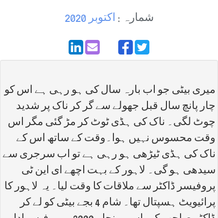
شمارہ :
اکتوبر 2020
میری بیٹی جو اب بارہ سال کی ہو رہی ہے اس کو
چار پانچ سال قبل جھولے سے گر کر ناک پر شدید
چوٹ لگی۔ ناک کی ہڈی ٹوٹ کر مڑ گئی مگر اس
وقت محسوس نہیں ہوا۔وقت کے ساتھ اس کے
ناک کی ہڈی ٹیڑھی ہو رہی ہے تو اب سرجری سے
سیدھی ہو گی۔ لاہور کے بہت اچھے ای این ٹی
پروفیسر ڈاکٹر سے ملاقات کا وقت لیا۔ یہ لاہور کا
پرائیویٹ ہسپتال تھا۔ شام 4 بجے بیٹی کو لے کر