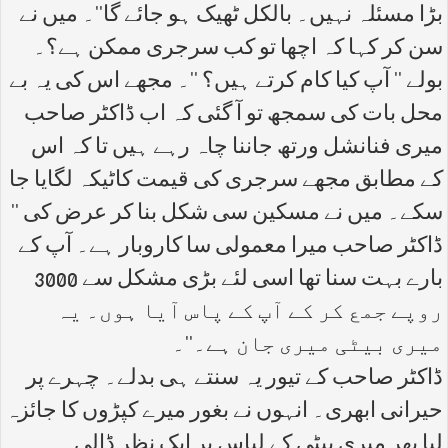
بڑا مسئلہ نہیں۔ بالکل ٹھیک ہو جائے گا''۔ میں نے
سن کر کہا کہ اچھا تو کب سرجری ممکن ہے؟۔
بولے '' آپ کیا کام کرتے ہیں؟ ''۔ مجھے اس کی یہ بے
محل بات کی سمجھ تو آ گئی کہ اب ڈاکٹر صاحب
میری فنانشل ورتھ جاننا چاہ رہے ہیں تا کہ اس
کے مطابق مجھے سرجری کی قیمت کاٹیکہ لگایا جا
سکے۔ میں نے مسکین سی شکل بنا کر عرض کی ''
ڈاکٹر صاحب میرا معمولی سا کاروبار ہے۔ آپ کے
بارے بہت سنا تھا اسی لئے بڑی مشکل سے 3000
روپے جمع کر کے آپ کے پاس آیا ہوں۔ یہ
میری بیٹی میری جان ہے۔''۔
ڈاکٹر صاحب کے تیور یہ سنتے ہی بدلے۔ چہرے پر
حیرانی ابھری۔ انہوں نے بغور میرے کپڑوں کا جائزہ
لیا پھر میری بیٹی کے لباس پر ایک نظر ڈالی۔