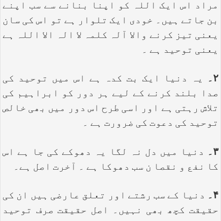
مراد اس ایک اللہ کو اپنا بنانے سے سب اپنے
بن جاتے ہیں۔ خودی ایک تلوار ہے تو اس کی سان
یعنی تیز کرنے والا آلہ کلمہ لا الہ الا اللہ ہے
یعنی توحید ہے ۔
۲۔
یہ دنیا ایک بت کدہ ہے اس میں توحید کی
صدا بلند کرنے کے لیے ہر دور کو ابراہیم کی
تلاش رہتی ہے اور اسی طرح اس دور میں بھی خالص
توحید کی دعوت کی ضرورت ہے ۔
۳۔
دنیا میں دل نہ لگا یہ دھوکے کی جا ہے اس
کا نفع و نقصا ن سب دھوکا ہے ۔ آخرت اصل ہے۔
۴۔
دنیا کے سب رشتے اور تعلق عارضی ہیں ان کی
حقیقت کچھ بھی نہیں۔ اصل حقیقت صرف توحید