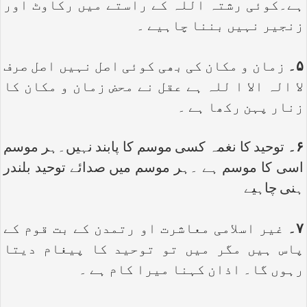
ہے۔کوئی رشتہ اللہ کے راستے میں رکاوٹ اور
زنجیر نہیں بننا چاہیے ۔
۵۔
زمان و مکان کی بھی کوئی اصل نہیں اصل صرف
لا الہ الا ا للہ ہے عقل نے محض زمان و مکان کا
زنار پہن رکھا ہے ۔
۶۔
توحید کا نغمہ کسی موسم کا پابند نہیں۔ہر موسم
اسی کا موسم ہے ۔ہر موسم میں صدائے توحید بلندر
ہنی چاہیے
۷۔
غیر اسلامی معاشرت او رتمدن کے بت قوم کے
پاس ہیں مگر میں تو توحید کا پیغام دیتا
رہوں گا۔ اذان کہنا میرا کام ہے ۔