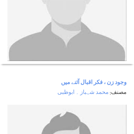
وجود زن ، فکر اقبال آئنے میں
مصنف:
محمد شہباز ۔ ابوظبی