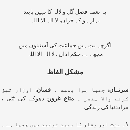
یہ نغمہ فصل گل و لالہ کا نہیں پابند
بہار ہو کہ خزاں، لا الہ الا اللہ
اگرچہ بت ہیں جماعت کی آستینوں میں
مجھے ہے حکم اذاں ، لا الہ الا اللہ
مشکل الفاظ
سرنہاں:
چھپا ہوا بھید ۔
فسان:
اوزار تیز
کرنے والا پتھر ۔
متاع غرور:
دھوکے کی ٹٹی ،
مراددنیا کی زندگی
۱۔
عزت اور وقار کا بھید توحید میں چھپا ہے ۔