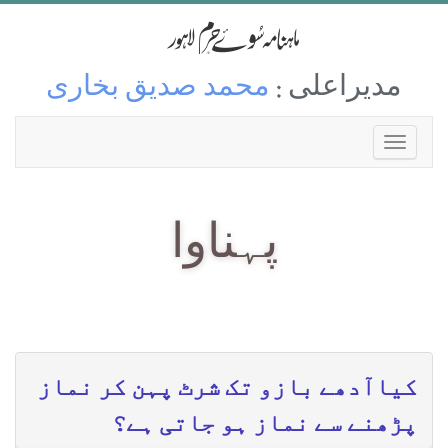
مدیراعلی :
محمد صدیق بخاری
پہناوا
کیاآدھے بازو تک شرٹ پہن کر نماز
پڑھنے سے نماز ہو جاتی ہے؟