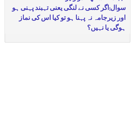
سوال:اگر کسی نے لنگی یعنی تہبند پہنی ہو
اور زیرجامہ نہ پہنا ہو تو کیا اس کی نماز
ہوگی یا نہیں؟