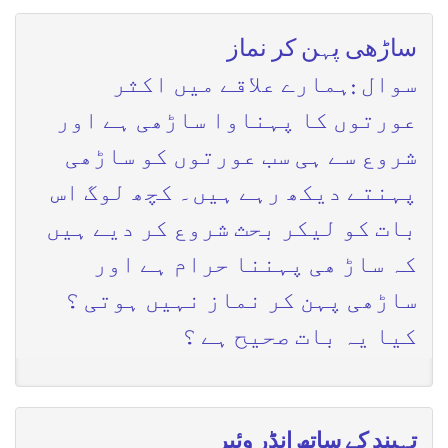
ساڑھی پہن کر نماز
سوال :ہمارے علاقے میں اکثر
عورتوں کا پہناوا ساڑھی ہے اور
شروع سے ہی سب عورتوں کو ساڑھی
پہنتے دیکھ رہے ہیں۔ کچھ لوگ اس
بات کو لیکر بحث شروع کر دیے ہیں
کہ ساڑ ھی پہننا حرام ہے اور
ساڑھی پہن کر نماز نہیں ہوتی ؟
کیا یہ بات صحیح ہے ؟
تہبند کے ساتھ انڈر وئیر