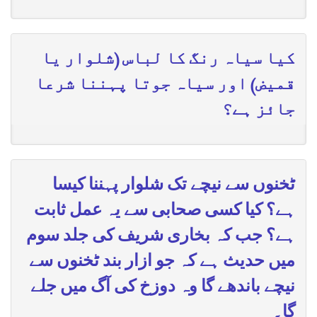
کیا سیاہ رنگ کا لباس (شلوار یا
قمیض) اور سیاہ جوتا پہننا شرعا
جائز ہے؟
ٹخنوں سے نیچے تک شلوار پہننا کیسا
ہے؟ کیا کسی صحابی سے یہ عمل ثابت
ہے؟ جب کہ بخاری شریف کی جلد سوم
میں حدیث ہے کہ جو ازار بند ٹخنوں سے
نیچے باندھے گا وہ دوزخ کی آگ میں جلے
گا۔