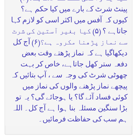
پینٹ شرٹ کے بارے میں کیا حکم ہے؟
کیوں کہ آفس میں اکثر اسی کو لازم کہا
جاتاہے ؟ (۵) کیا بغیر آستین کی شرٹ
سے نماز پڑھنا مکروہ ہے؟(۶) آج کل
دیکھاگیا ہے کہ نماز پڑھتے وقت بعض
دفعہ ستر کھل جاتاہے، خاص کر بہت
چھوٹی شرٹ کی وجہ سے ، آپ بتائیں کہ
پیچھے نماز پڑھنے والوں کی نماز میں
کوئی فساد آئے گا؟ یا ہوجائے گی؟ یہ تو
بڑا سنگین مسئلہ بنا ہوا ہے آج کل۔ اللہ
ہم سب کی حفاظت فرمائیں۔