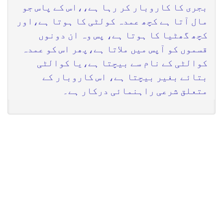
بجری کا کاروبار کر رہا ہے،،اس کے پاس جو
مال آتا ہے کچھ عمدہ کولٹی کا ہوتا ہے،اور
کچھ گھٹیا کا ہوتا ہے، پس وہ ان دونوں
قسموں کو آپس میں ملاتا ہے،پھر اس کو عمدہ
کوالٹی کے نام سے بیچتا ہے،یا کوالٹی
بتائے بغیر بیچتا ہے، اس کاروبار کے
متعلق شرعی راہنمائی درکار ہے۔