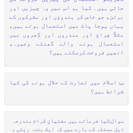
جاتی ہیں۔ کیا ہم اس میں وہ چیزیں اور
برتن، جو خاص کر ہندوؤں اور مشرکوں کے
یہاں پوجا پاٹ میں استعمال ہوتے ہیں،
مثلاً چراغ اور مندروں اور گھروں میں
استعمال ہونے والے گھنٹے وغیرہ،
انھیں فروخت کرسکتے ہیں؟
س: اسلام میں تجارت کے حلال ہونے کی کیا
شرائط ہیں؟
سوال:کیا فرماتے ہیں مفتیانِ کرام مندرجہ
ذیل مسئلہ کے بارے میں کہ ایک بندہ ریتی ،