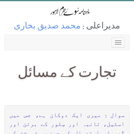
مدیراعلی :
محمد صدیق بخاری
تجارت کے مسائل
سوال : میری ایک دوکان ہے، جس میں
اسٹیل، تانبہ اور سِلور کے برتن اور
گھریلو استعمال کی چیزیں فروخت کی