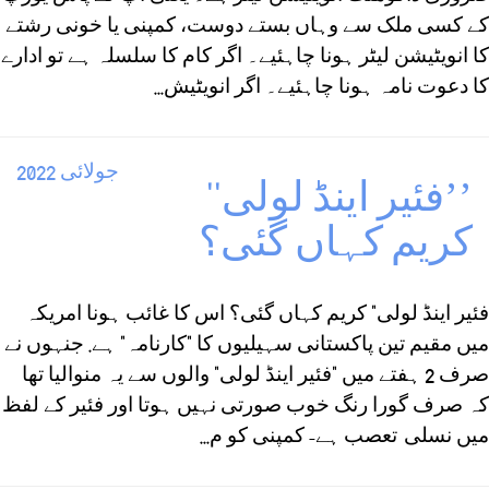
کے کسی ملک سے وہاں بستے دوست، کمپنی یا خونی رشتے
کا انویٹیشن لیٹر ہونا چاہئیے۔ اگر کام کا سلسلہ ہے تو ادارے
کا دعوت نامہ ہونا چاہئیے۔ اگر انویٹیش...
جولائی 2022
’’فئیر اینڈ لولی‘‘
کریم کہاں گئی؟
فئیر اینڈ لولی" کریم کہاں گئی؟ اس کا غائب ہونا امریکہ
میں مقیم تین پاکستانی سہیلیوں کا "کارنامہ" ہے. جنہوں نے
صرف 2 ہفتے میں "فئیر اینڈ لولی" والوں سے یہ منوالیا تھا
کہ صرف گورا رنگ خوب صورتی نہیں ہوتا اور فئیر کے لفظ
میں نسلی تعصب ہے- کمپنی کو م...