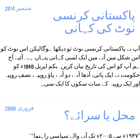
ستمبر 2014
پاکستانی کرنسی
نوٹ کی کہانی
آپ نے پاکستانی کرنسی نوٹ تو دیکھا ہوگالیکن اس نوٹ کو
اس شکل میں آنے میں ایک لمبی کہانی پنہاں ہے۔آئیے آج
ہم آپ کو اس کی تاریخ بیان کریں۔یکم اپریل 1948ء کو
حکومت نے ایک پائی، آدھا آنہ، دو آنہ، پاؤ روپیہ، نصف روپیہ
اور ایک روپیہ کے سات سکوں کا ایک سی...
فروری 2006
محل یا سرائے؟
‘‘۱۹۴۷ء سے ۲۰۰۵ء تک آنے والے سیاسی راہنما’’