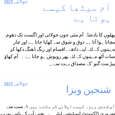
جولائی 2022
آم میٹھا کیسے
ہوتا ہے
پھلوں کا بادشاہ آم مئی جون جولائی اور اگست تک دھوم
مچاتا ہوا آتا ہے ذوق و شوق سے کھایا جاتا ہے اور چار
مہینوں کے لئے اپنے ذائقے , اقسام اور رنگ ڈھنگ دکھا کر
سات آٹھ مہینوں کے لئے پھر روپوش ہو جاتا ہے ۔ آم کھاؤ
پیڑ مت گنو "کے مصداق بہت سے ...
جولائی 2022
شنجین ویزا
آپ شنجن ویزہ کیسے اپلائی کر سکتے ہیں ۱- سب سے
ضروری ڈاکومنٹ انویٹیشن لیٹر ہے۔ یعنی آپ کے پاس یورپ