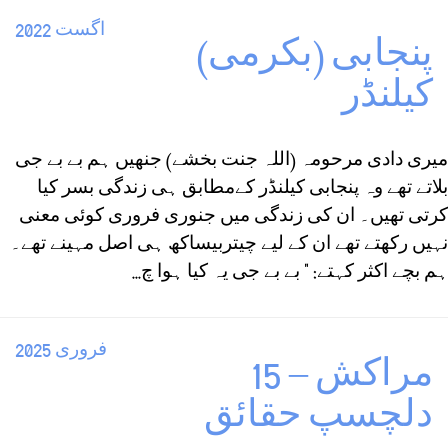
اگست 2022
پنجابی (بکرمی)
کیلنڈر
میری دادی مرحومہ (اللہ جنت بخشے) جنھیں ہم بے بے جی
بلاتے تھے وہ پنجابی کیلنڈر کےمطابق ہی زندگی بسر کیا
کرتی تھیں۔ ان کی زندگی میں جنوری فروری کوئی معنی
نہیں رکھتے تھے ان کے لیے چیتربیساکھ ہی اصل مہینے تھے۔
ہم بچے اکثر کہتے: " بے بے جی یہ کیا ہوا چ...
فروری 2025
مراكش – 15
دلچسپ حقائق