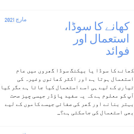
مارچ 2021
کھانے کا سوڈا،
استعمال اور
فوائد
کھانے کا سوڈا یا بیکنگ سوڈا گھروں میں عام
استعمال ہوتا ہے اور اکثر کھانوں وغیرہ کی
تیاری کے لیے ہی اسے استعمال کیا جاتا ہے مگر کیا
آپ کو معلوم ہے کہ یہ سفید پاؤڈر جیسی چیز صحت
بہتر بنانے اور گھر کی صفائی جیسے کاموں کے لیے
بھی استعمال کی جاسکتی ہے؟...