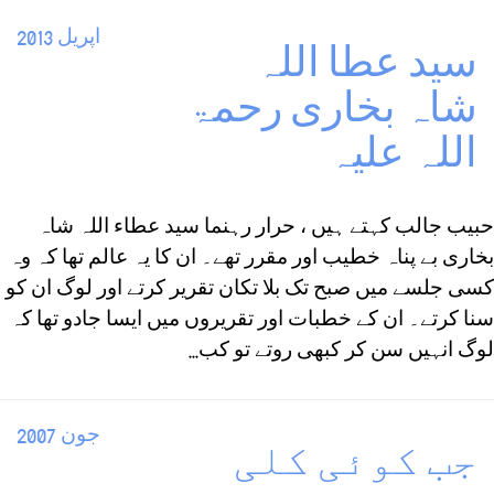
اپریل 2013
سید عطا اللہ
شاہ بخاری رحمۃ
اللہ علیہ
حبیب جالب کہتے ہیں ، حرار رہنما سید عطاء اللہ شاہ
بخاری بے پناہ خطیب اور مقرر تھے۔ ان کا یہ عالم تھا کہ وہ
کسی جلسے میں صبح تک بلا تکان تقریر کرتے اور لوگ ان کو
سنا کرتے۔ ان کے خطبات اور تقریروں میں ایسا جادو تھا کہ
لوگ انہیں سن کر کبھی روتے تو کب...
جون 2007
جب کوئی کلی