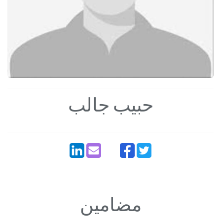
حبیب جالب
مضامین