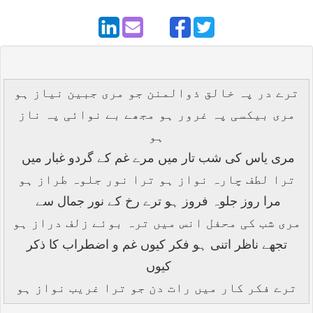
ترے در پہ خالق ذوالمنن جو مری جبین نیاز ہو
مری بیکسی پہ غرور ہو مجھے بے نوائی پہ ناز
ہو
مری یاس کی شب تار میں مرے غم کے گردو غبار میں
ترا لطف چارہ نواز ہو ترا نور جلوہ طراز ہو
مرا روز جلوہ فروز ہو ترے رخ کے نور جمال سے
مری شب کی محفل انس میں ترہ بوئے زلف دراز ہو
تجھے ناظر اتنی ہو فکر کیوں غم و اضطراب کا ذکر
کیوں
ترے فکر کار میں رات دن جو ترا غریب نواز ہو