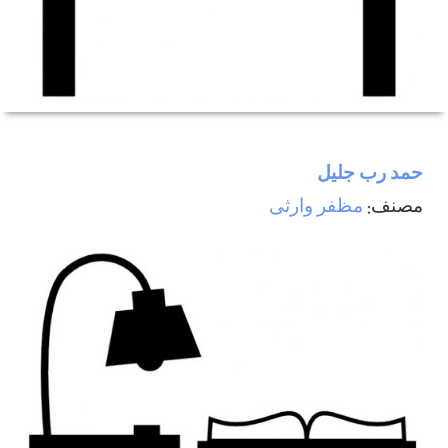
حمد رب جليل
مصنف:
مظفر وارثی