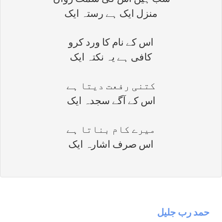
سب ہیں اس کی سمت رواں
منزل ایک ہے رستہ ایک
اس کے نام کا ورد کرو
کافی ہے یہ نکتہ ایک
کتنی رفعت دیتا ہے
اس کے آگے سجدہ ایک
میرے کام بناتا ہے
اس صرف اشارہ ایک
حمد رب جليل