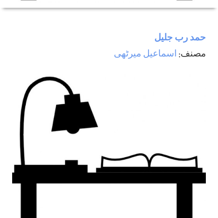
حمد رب جليل
مصنف:
اسماعيل ميرٹھی