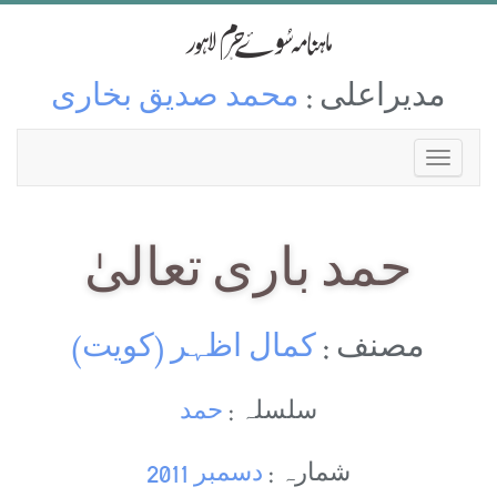
مدیراعلی :
محمد صدیق بخاری
حمد باری تعالیٰ
مصنف :
کمال اظہر (کویت)
سلسلہ :
حمد
شمارہ :
دسمبر 2011