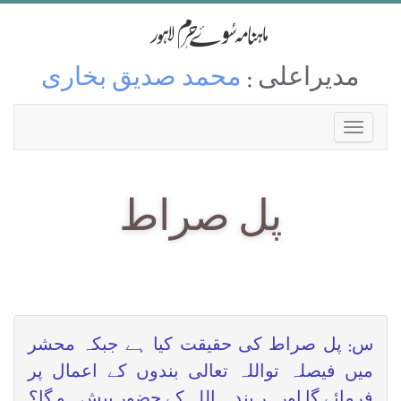
مدیراعلی :
محمد صدیق بخاری
پل صراط
س: پل صراط کی حقیقت کیا ہے جبکہ محشر
میں فیصلہ تواللہ تعالی بندوں کے اعمال پر
فرمائے گا اورہر بند ہ اللہ کے حضور پیش ہو گا؟