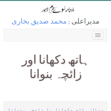
مدیراعلی :
محمد صدیق بخاری
ہاتھ دکھانا اور
زائچہ بنوانا
سوال: ہاتھ دکھانا یا زائچہ بنوانا