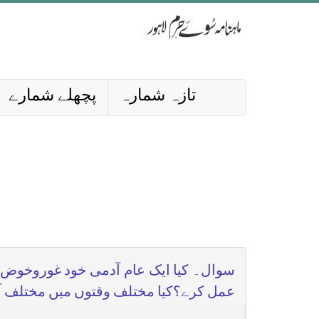
تازہ شمارہ
پچھلے شمارے
سوال۔ کیا ایک عام آدمی خود غوروخوض کر
عمل کرے؟کیا مختلف وقتوں میں مختلف آرا