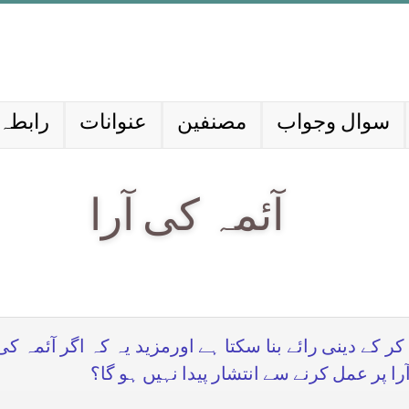
سوال وجواب
مصنفین
عنوانات
رابطہ 
آئمہ کی آرا
 کے دینی رائے بنا سکتا ہے اورمزید یہ کہ اگر آئمہ کی
 پر عمل کرنے سے انتشار پیدا نہیں ہو گا؟