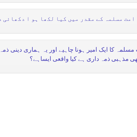
 امت مسلمہ کے مقدر میں کیا لکھا ہو ا دکھائی د
سلمہ کا ایک امیر ہونا چاہیے اور یہ ہماری دینی ذمہ 
ی مذہبی ذمہ داری ہے کیا واقعی ایساہے؟