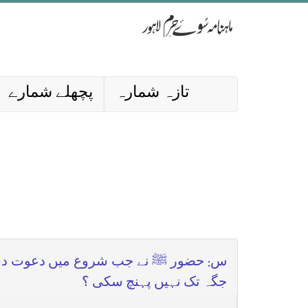
تازہ شمارہ
پچھلے شمارے
س: حضور ﷺ نے جب شروع میں دعوت دی تو 
جگہ تک نہیں پہنچ سکی ؟