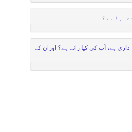
ے رہا ہے ؟
داری ہے، آپ کی کیا رائے ہے؟ اوران کے