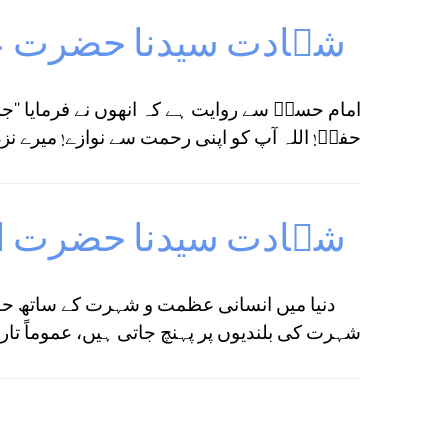
شہادت سیدنا حضرت 
امام حسنؓ سے روایت ہے کہ انھوں نے فرمایا ‘‘ج
حفصؓ! اللہ آپ کو اپنی رحمت سے نوازے! میرے نز
شہادت سیدنا حضرت ا
دنیا میں انسانی عظمت و شہرت کے ساتھ حقیق
شہرت کی بلندیوں پر پہنچ جاتی ہیں، عموماً تاریخ 