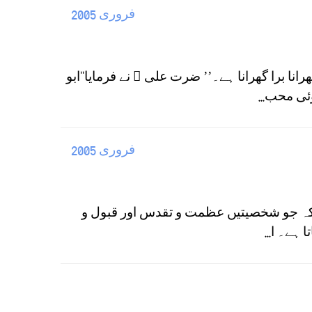
فروری 2005
 برا گھرانا ہے۔’’ ضرت علی ؓ نے فرمایا‘‘ابو
ئی محب...
فروری 2005
کہ جو شخصیتیں عظمت و تقدس اور قبول و
ہے۔ ا...