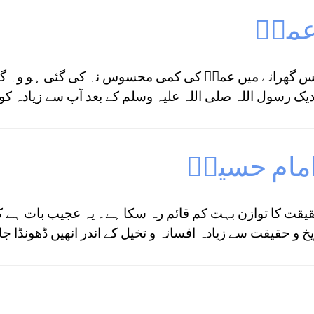
عمرؓ
س گھرانے میں عمرؓ کی کمی محسوس نہ کی گئی ہو وہ گھرانا
دیک رسول اللہ صلی اللہ علیہ وسلم کے بعد آپ سے زیادہ کو
مام حسینؓ
ت کا توازن بہت کم قائم رہ سکا ہے۔ یہ عجیب بات ہے 
و حقیقت سے زیادہ افسانہ و تخیل کے اندر انھیں ڈھونڈا جاتا 