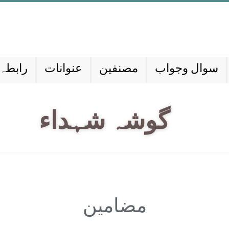
سوال وجواب
مصنفین
عنوانات
رابطہ 
گوشہ شہداء
مضامین