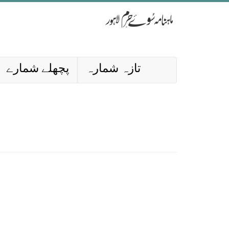
تازہ شمارہ
پچھلے شمارے