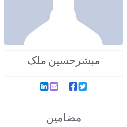
مبشرحسین ملک
مضامین