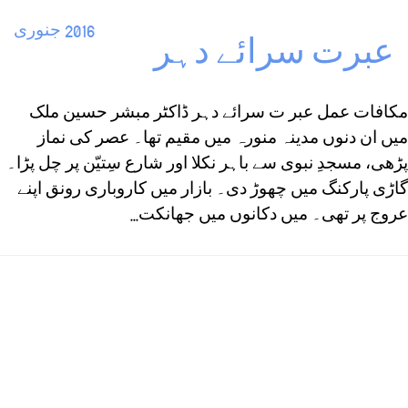
2016 جنوری
عبرت سرائے دہر
مکافات عمل عبر ت سرائے دہر ڈاکٹر مبشر حسین ملک
میں ان دنوں مدینہ منورہ میں مقیم تھا۔ عصر کی نماز
پڑھی، مسجدِ نبوی سے باہر نکلا اور شارع سِتیّن پر چل پڑا۔
گاڑی پارکنگ میں چھوڑ دی۔ بازار میں کاروباری رونق اپنے
عروج پر تھی۔ میں دکانوں میں جھانکت...