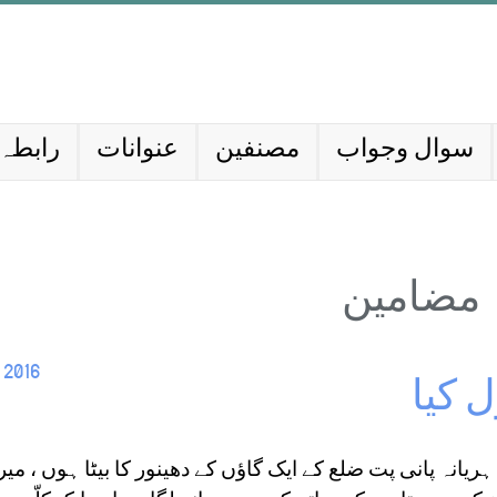
سوال وجواب
مصنفین
عنوانات
رابطہ 
مضامین
2016 جنوری
 کیا
یانہ پانی پت ضلع کے ایک گاؤں کے دھینور کا بیٹا ہوں ، میرا