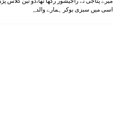
میرے پتاجی نے راجیشور رکھا تھا،دو تین کلاس پڑھ
اسی میں سبزی بوکر ہمارے والد...