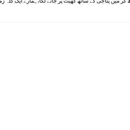
 کر میں پتاجی کے ساتھ کھیت پر جانے لگا،ہمارے ایک کلّہ ز