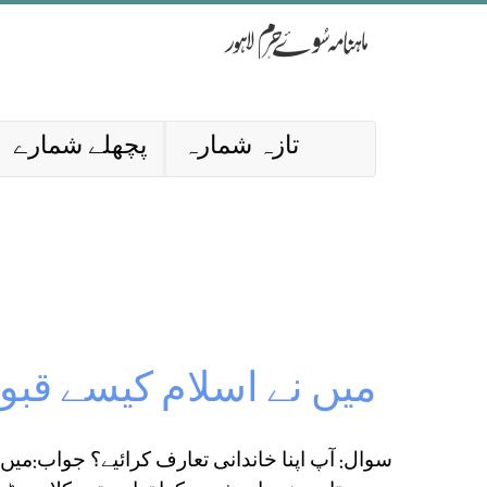
تازہ شمارہ
پچھلے شمارے
میں نے اسلام کیسے قبول
سوال: آپ اپنا خاندانی تعارف کرائیے؟ جواب:میں ہر