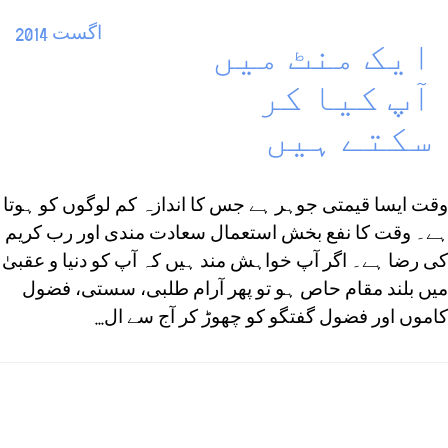
اگست 2014
ایک منٹ میں
آپ کیا کر
سکتے ہیں
وقت ایسا قیمتی جوہر ہے جس کا اندازہ کم لوگوں کو ہوتا
ہے۔ وقت کا نفع بخش استعمال سعادت مندی اور رب کریم
کی رضا ہے۔ اگر آپ خواہش مند ہیں کہ آپ کو دنیا و عقبیٰ
میں بلند مقام حاص ہو تو پھر آرام طلبی، سستی، فضول
کاموں اور فضول گفتگو کو چھوڑ کر آج سے ال...