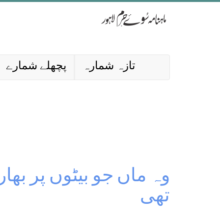
تازہ شمارہ
پچھلے شمارے
وہ ماں جو بیٹوں پر بھا
تھی