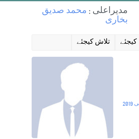
مدیراعلی :
محمد صدیق
بخاری
کیجئے
تلاش کیجئے
201