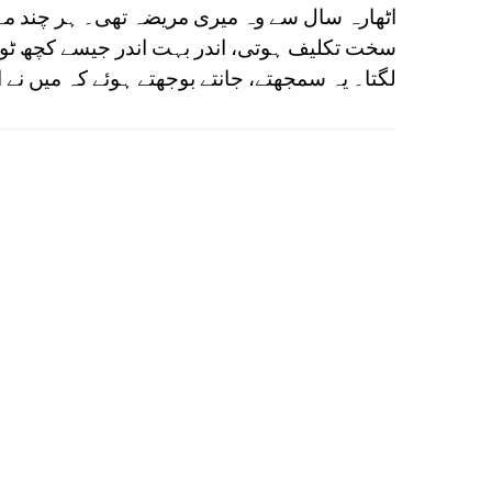
اٹھارہ سال سے وہ میری مریضہ تھی۔ ہر چند مہی
سخت تکلیف ہوتی، اندر بہت اندر جیسے کچھ ٹو
لگتا۔ یہ سمجھتے، جانتے بوجھتے ہوئے کہ میں نے ا..