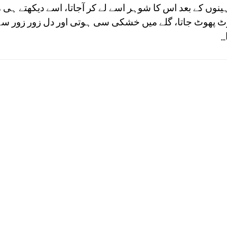
نوں کے بعد اس کا شوہر اسے لے کر آجاتا، اسے دیکھتے ہی 
ٹ پھوٹ جاتا، گلے میں خشکی سی ہوتی اور دل زور زور سے
.