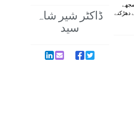
مجھے
ڈاکٹر شیر شاہ
 دھڑکنے
سید