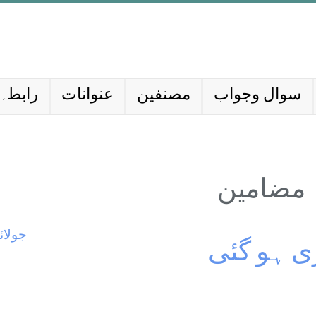
سوال وجواب
مصنفین
عنوانات
رابطہ 
مضامین
جولائی 9
ری ہو گئی