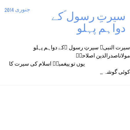
جنوری 2014
سیرتِ رسول ؐکے
دواہم پہلو
سیرت النبیﷺ سیرتِ رسول ؐکے دواہم پہلو
مولاناصدرالدین اصلاحیؒ
یوں تو پیغمبرؐ اسلام کی سیرت کا
کوئی گوشہ ...