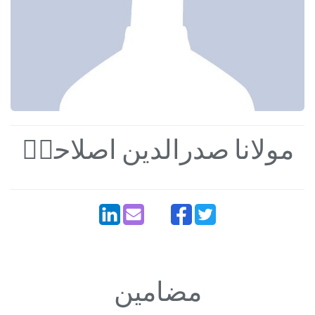
مولانا صدرالدین اصلاحیؒ
مضامین